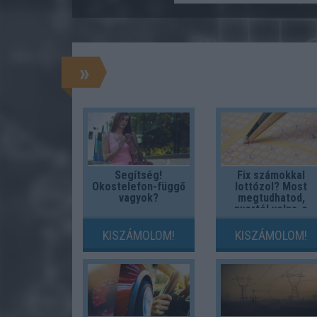
»
Segítség!
Fix számokkal
Okostelefon-függő
lottózol? Most
vagyok?
megtudhatod,
nyertél volna-e
valaha!
KISZÁMOLOM!
KISZÁMOLOM!