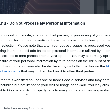
.hu -
Do Not Process My Personal Information
ra (SAP BTP) épülő megoldás és az SAP HANA
to opt-out of the sale, sharing to third parties, or processing of your per
 adat révén a Team Liquid több mint 6000
formation for targeted advertising by us, please use the below opt-out s
e tudja elemezni a legjobb választásokat a
r selection. Please note that after your opt-out request is processed y
s draft botot használva vizualizálja az
eing interest-based ads based on personal information utilized by us or
a győzelmi esélyeket.
disclosed to third parties prior to your opt-out. You may separately opt-
losure of your personal information by third parties on the IAB’s list of
mzésnek köszönhetően a Team Liquid
. This information may also be disclosed by us to third parties on the
IA
 meg, miközben a játékosok és edzők
Participants
that may further disclose it to other third parties.
atékonyabban készülhetnek fel az
 that this website/app uses one or more Google services and may gath
including but not limited to your visit or usage behaviour. You may click 
 to Google and its third-party tags to use your data for below specifi
ax tanácsadói számára lehetővé tette, hogy
ogle consent section.
ós időben rögzítsék a számlázható
minisztratív terheket és növelve a
l Data Processing Opt Outs