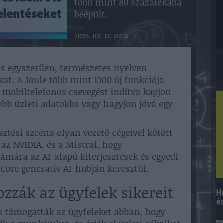
több mint 80 százalékába
beépült.
elentéseket
2025. 02. 12. 07:31
és egyszerűen, természetes nyelven
kat. A Joule több mint 1300 új funkciója
y mobiltelefonos csevegést indítva kapjon
sebb üzleti adatokba vagy hagyjon jóvá egy
esztési szcéna olyan vezető cégeivel kötött
az NVIDIA, és a Mistral, hogy
ámára az AI-alapú kiterjesztések és egyedi
Core generatív AI-hubján keresztül.
zzák az ügyfelek sikereit
H
é
 támogatták az ügyfeleket abban, hogy