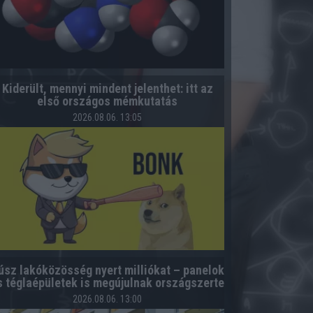
Kiderült, mennyi mindent jelenthet: itt az
első országos mémkutatás
2026.08.06. 13:05
úsz lakóközösség nyert milliókat – panelok
s téglaépületek is megújulnak országszerte
2026.08.06. 13:00