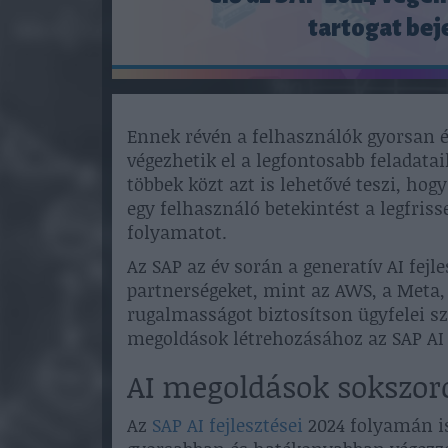
tartogat bej
Ennek révén a felhasználók gyorsan 
végezhetik el a legfontosabb feladatai
többek közt azt is lehetővé teszi, hog
egy felhasználó betekintést a legfris
folyamatot.
Az SAP az év során a generatív AI fejl
partnerségeket, mint az AWS, a Meta, 
rugalmasságot biztosítson ügyfelei sz
megoldások létrehozásához az SAP AI 
AI megoldások sokszoro
Az
SAP AI fejlesztései
2024 folyamán is