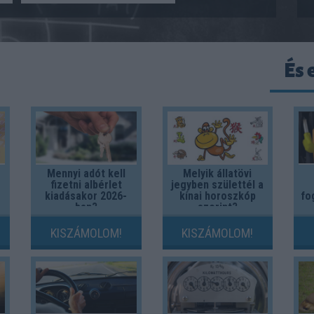
És 
Mennyi adót kell
Melyik állatövi
fizetni albérlet
jegyben születtél a
kiadásakor 2026-
kínai horoszkóp
fo
ban?
szerint?
KISZÁMOLOM!
KISZÁMOLOM!