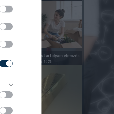
Arany árfolyam és ezüst árfolyam elemzés
2026.08.06. 10:26