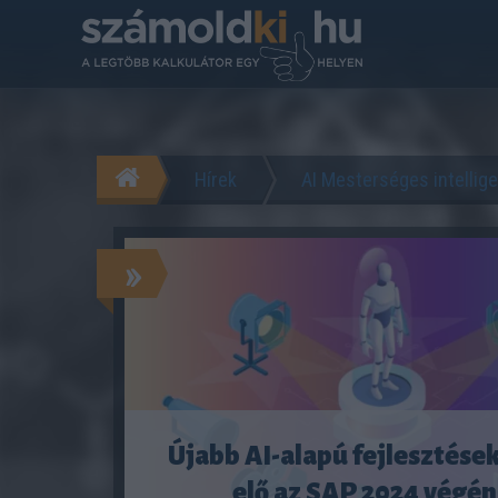
Hírek
AI Mesterséges intellig
»
Újabb AI-alapú fejlesztése
elő az SAP 2024 végén 