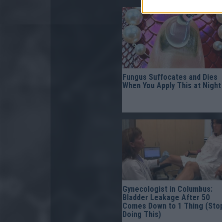
Fungus Suffocates and Dies
When You Apply This at Night
Gynecologist in Columbus:
Bladder Leakage After 50
Comes Down to 1 Thing (Sto
Doing This)