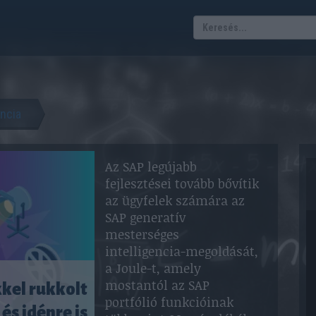
encia
Az SAP legújabb
fejlesztései tovább bővítik
az ügyfelek számára az
SAP generatív
mesterséges
intelligencia-megoldását,
a Joule-t, amely
mostantól az SAP
kkel rukkolt
portfólió funkcióinak
és idénre is