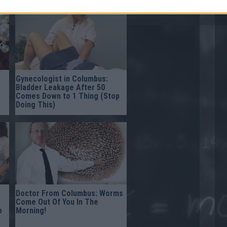
Gynecologist in Columbus:
Bladder Leakage After 50
Comes Down to 1 Thing (Stop
Doing This)
Doctor From Columbus: Worms
Come Out Of You In The
p
Morning!