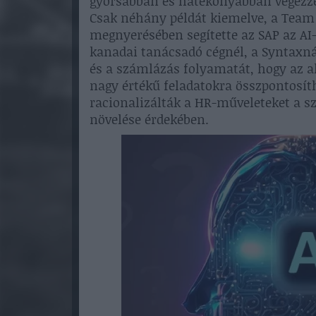
gyorsabban és hatékonyabban végezzék 
Csak néhány példát kiemelve, a Team 
megnyerésében segítette az SAP az AI-
kanadai tanácsadó cégnél, a Syntaxná
és a számlázás folyamatát, hogy az a
nagy értékű feladatokra összpontosít
racionalizálták a HR-műveleteket a s
növelése érdekében.