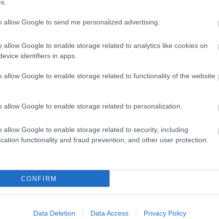
 iPhone és iPad felhasználók számára Joule
s.
rhető, így Siri közvetlenül kommunikálhat
to allow Google to send me personalized advertising.
 Joule új elemző képességekkel bővült,
o allow Google to enable storage related to analytics like cookies on
k kinyerését az SAP alkalmazásokban. Ezen
evice identifiers in apps.
a van a Microsoft 365 Copilottal is, amely
o allow Google to enable storage related to functionality of the website
latform között.
o allow Google to enable storage related to personalization.
o allow Google to enable storage related to security, including
cation functionality and fraud prevention, and other user protection.
CONFIRM
5 Parasite-Causing Foods You
Should Stop Eating Right Now
Data Deletion
Data Access
Privacy Policy