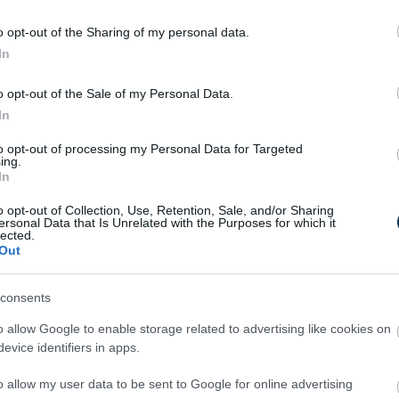
k köszönhetően a Syntax nemcsak a
nem évente több millió dolláros
o opt-out of the Sharing of my personal data.
In
C Bayern HR-folyamatait tették
o opt-out of the Sale of my Personal Data.
a teljesítményértékelést és az
In
át. Az SAP SuccessFactors és generatív
vén a klub automatizált
to opt-out of processing my Personal Data for Targeted
ing.
kat és személyre szabott karrierfejlesztési
In
el nemcsak az adminisztratív terheket
a Bayern munkatársai – akár a pályán kívül
o opt-out of Collection, Use, Retention, Sale, and/or Sharing
ersonal Data that Is Unrelated with the Purposes for which it
ák.
lected.
Out
álási területek: egyre
consents
o allow Google to enable storage related to advertising like cookies on
frissítésekkel gazdagodott. Az alkalmazás
evice identifiers in apps.
tve, és elérhető az SAP Mobile Start
használók bárhol, bármikor használhatják
o allow my user data to be sent to Google for online advertising