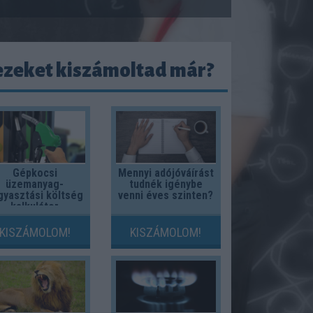
ezeket kiszámoltad már?
Gépkocsi
Mennyi adójóváírást
üzemanyag-
tudnék igénybe
gyasztási költség
venni éves szinten?
kalkulátor
KISZÁMOLOM!
KISZÁMOLOM!