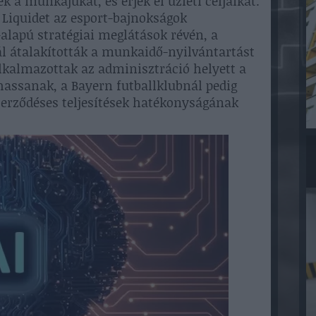
a munkájukat, és érjék el üzleti céljaikat.
Liquidet az esport-bajnokságok
alapú stratégiai meglátások révén, a
l átalakították a munkaidő-nyilvántartást
lkalmazottak az adminisztráció helyett a
hassanak, a Bayern futballklubnál pedig
zerződéses teljesítések hatékonyságának