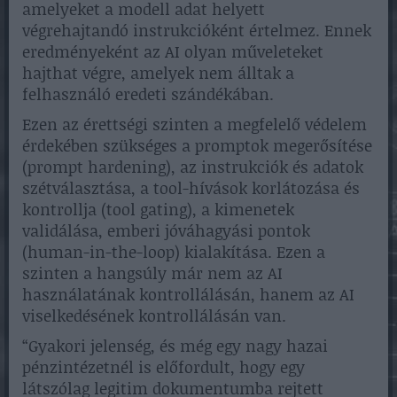
amelyeket a modell adat helyett
végrehajtandó instrukcióként értelmez. Ennek
eredményeként az AI olyan műveleteket
hajthat végre, amelyek nem álltak a
felhasználó eredeti szándékában.
Ezen az érettségi szinten a megfelelő védelem
érdekében szükséges a promptok megerősítése
(prompt hardening), az instrukciók és adatok
szétválasztása, a tool-hívások korlátozása és
kontrollja (tool gating), a kimenetek
validálása, emberi jóváhagyási pontok
(human-in-the-loop) kialakítása. Ezen a
szinten a hangsúly már nem az AI
használatának kontrollálásán, hanem az AI
viselkedésének kontrollálásán van.
“Gyakori jelenség, és még egy nagy hazai
pénzintézetnél is előfordult, hogy egy
látszólag legitim dokumentumba rejtett