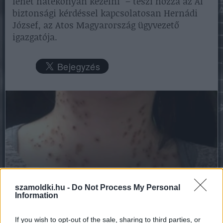
lehet hatékonyan kezelni” – teszi hozzá az AI
biztonsági kérdéssel kapcsolatosan Hernádi
József, az Atos Magyarország ügyvezető
igazgatója.
Find Papillomas On Your Neck Or Armpit? It's The
szamoldki.hu -
Do Not Process My Personal
Information
First Stage Of...
If you wish to opt-out of the sale, sharing to third parties, or