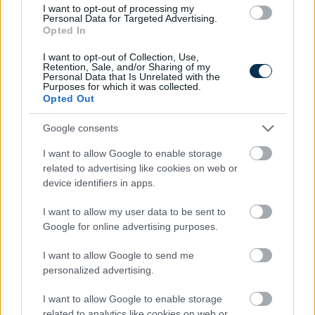
5 Hidden Signs You Have Worms Inside Your Body
I want to opt-out of processing my
Personal Data for Targeted Advertising.
Opted In
I want to opt-out of Collection, Use,
Retention, Sale, and/or Sharing of my
Personal Data that Is Unrelated with the
Purposes for which it was collected.
Opted Out
Google consents
I want to allow Google to enable storage
related to advertising like cookies on web or
Fungus Dries Up And Falls Off After The First Use
device identifiers in apps.
I want to allow my user data to be sent to
Google for online advertising purposes.
I want to allow Google to send me
personalized advertising.
I want to allow Google to enable storage
related to analytics like cookies on web or