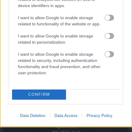
device identifiers in apps.
This Simple Trick Removes All Parasites From Your
Body!
I want to allow Google to enable storage
related to functionality of the website or app.
I want to allow Google to enable storage
related to personalization.
I want to allow Google to enable storage
related to security, including authentication
functionality and fraud prevention, and other
user protection.
Stop Eating These 3 Foods That Are Known to Cause
Parasites
CONFIRM
Data Deletion
Data Access
Privacy Policy
Számoljuk ki! Bérelt autóval gazdaságosabb lehet a
nyaralás?