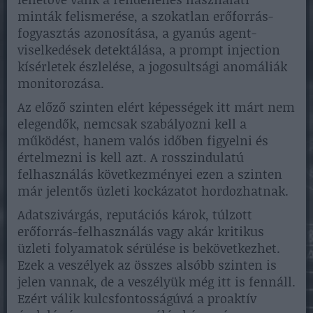
minták felismerése, a szokatlan erőforrás-
fogyasztás azonosítása, a gyanús agent-
viselkedések detektálása, a prompt injection
kísérletek észlelése, a jogosultsági anomáliák
monitorozása.
Az előző szinten elért képességek itt márt nem
elegendők, nemcsak szabályozni kell a
működést, hanem valós időben figyelni és
értelmezni is kell azt. A rosszindulatú
felhasználás következményei ezen a szinten
már jelentős üzleti kockázatot hordozhatnak.
Adatszivárgás, reputációs károk, túlzott
erőforrás-felhasználás vagy akár kritikus
üzleti folyamatok sérülése is bekövetkezhet.
Ezek a veszélyek az összes alsóbb szinten is
jelen vannak, de a veszélyük még itt is fennáll.
Ezért válik kulcsfontosságúvá a proaktív