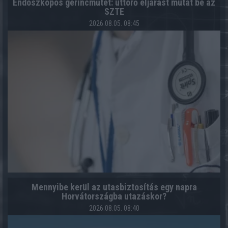
Endoszkópos gerincműtét: úttörő eljárást mutat be az
SZTE
2026.08.05. 08:45
Mennyibe kerül az utasbiztosítás egy napra
Horvátországba utazáskor?
2026.08.05. 08:40