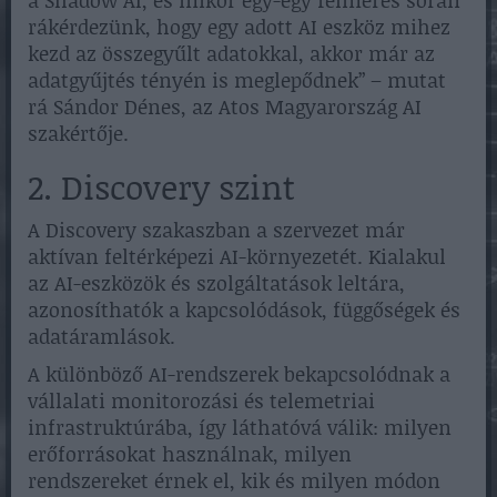
a Shadow AI, és mikor egy-egy felmérés során
rákérdezünk, hogy egy adott AI eszköz mihez
kezd az összegyűlt adatokkal, akkor már az
adatgyűjtés tényén is meglepődnek” – mutat
rá Sándor Dénes, az Atos Magyarország AI
szakértője.
2. Discovery szint
A Discovery szakaszban a szervezet már
aktívan feltérképezi AI-környezetét. Kialakul
az AI-eszközök és szolgáltatások leltára,
azonosíthatók a kapcsolódások, függőségek és
adatáramlások.
A különböző AI-rendszerek bekapcsolódnak a
vállalati monitorozási és telemetriai
infrastruktúrába, így láthatóvá válik: milyen
erőforrásokat használnak, milyen
rendszereket érnek el, kik és milyen módon