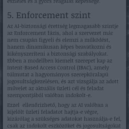
észlelés és a gyors reagálás képessége.
5. Enforcement szint
Az AI-biztonsági érettség legmagasabb szintje
az Enforcement fázis, ahol a szervezet már
nem csupán figyeli és elemzi a működést,
hanem dinamikusan képes beavatkozni és
kikényszeríteni a biztonsági szabályokat.
Ebben a modellben kiemelt szerepet kap az
Intent-Based Access Control (IBAC), amely
túlmutat a hagyományos szerepköralapú
jogosultságkezelésen, és azt vizsgálja az adott
művelet az aktuális üzleti cél és feladat
szempontjából valóban indokolt-e.
Ezzel ellenőrizhető, hogy az AI valóban a
kijelölt üzleti feladatot hajtja-e végre,
kizárólag a szükséges adatokat használja-e fel,
csak az indokolt eszközöket és jogosultságokat