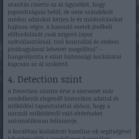
utasítás rávette az AI ügynököt, hogy
jogosultságain belül, de nem szándékolt
módon adatokat kérjen le és módosításokat
hajtson végre. A hasonló esetek jövőbeli
előfordulását csak szigorú input
szétválasztással, tool kontrollal és emberi
jóváhagyással lehetett megelőzni” –
hangsúlyozta e szint biztonsági kockázatai
kapcsán az AI szakértő.
4. Detection szint
A Detection szintre érve a szervezet már
rendelkezik elegendő historikus adattal és
működési tapasztalattal ahhoz, hogy a
normál működéstől való eltéréseket
automatikusan felismerje.
A korábban kialakított baseline-ok segítségével
lehetővé válik a rendellenes használati