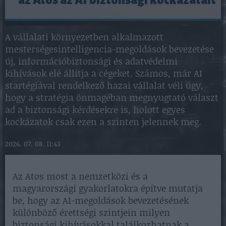
az Atos az AI biztonsági kockázatait
A vállalati környezetben alkalmazott
mesterségesintelligencia-megoldások bevezetése
új, információbiztonsági és adatvédelmi
kihívások elé állítja a cégeket. Számos, már AI
startégiával rendelkező hazai vállalat véli úgy,
hogy a stratégia önmagéban megnyugtató választ
ad a biztonsági kérdésekre is, holott egyes
kockázatok csak ezen a szinten jelennek meg.
2026. 07. 08. 11:43
Az Atos most a nemzetközi és a
magyarországi gyakorlatokra építve mutatja
be, hogy az AI-megoldások bevezetésének
különböző érettségi szintjein milyen
biztonsági kihívásokkal találkozhatnak a