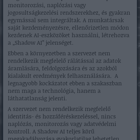
monitorozási, naplózási vagy
jogosultságkezelési rendszerekhez, és gyakran
egymással sem integráltak. A munkatársak
saját kezdeményezésre, ellenőrizetlen módon
kezdenek AI-eszközöket használni, létrehozva
a „Shadow AI” jelenséget.
Ebben a környezetben a szervezet nem
rendelkezik megfelelő rálátással az adatok
áramlására, feldolgozására és az azokból
kialakult eredmények felhasználására. A
legnagyobb kockázatot ebben a szakaszban
nem maga a technológia, hanem a
láthatatlanság jelenti.
A szervezet nem rendelkezik megfelelő
identitás- és hozzáféréskezeléssel, nincs
naplózás, monitorozás vagy adatvédelmi
kontroll. A Shadow AI teljes körű
megakadályozása gyakorlatilag lehetetlen,