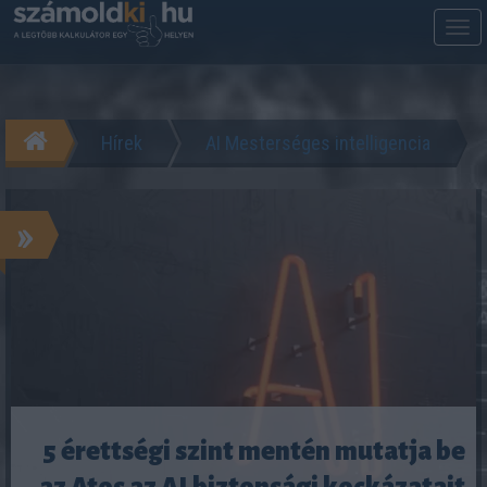
M
m
Hírek
AI Mesterséges intelligencia
»
5 érettségi szint mentén mutatja be