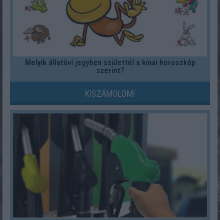
Melyik állatövi jegyben születtél a kínai horoszkóp
szerint?
KISZÁMOLOM!