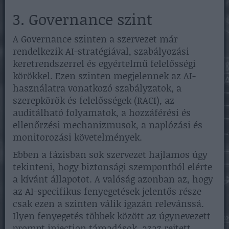
3. Governance szint
A Governance szinten a szervezet már
rendelkezik AI-stratégiával, szabályozási
keretrendszerrel és egyértelmű felelősségi
körökkel. Ezen szinten megjelennek az AI-
használatra vonatkozó szabályzatok, a
szerepkörök és felelősségek (RACI), az
auditálható folyamatok, a hozzáférési és
ellenőrzési mechanizmusok, a naplózási és
monitorozási követelmények.
Ebben a fázisban sok szervezet hajlamos úgy
tekinteni, hogy biztonsági szempontból elérte
a kívánt állapotot. A valóság azonban az, hogy
az AI-specifikus fenyegetések jelentős része
csak ezen a szinten válik igazán relevánssá.
Ilyen fenyegetés többek között az úgynevezett
prompt injection támadások, azaz rejtett