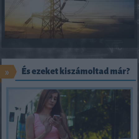
»
És ezeket kiszámoltad már?