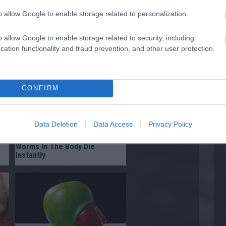
o allow Google to enable storage related to personalization.
Off
Find Papillomas On Your Neck
o allow Google to enable storage related to security, including
ry
Or Armpit? It's The First Stage
cation functionality and fraud prevention, and other user protection.
Of...
CONFIRM
Data Deletion
Data Access
Privacy Policy
ms
One Teaspoon And All The
Worms In The Body Die
Instantly