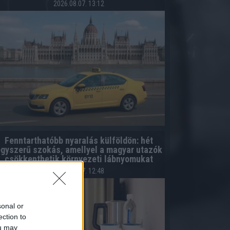
2026.08.07. 13:12
Fenntarthatóbb nyaralás külföldön: hét
gyszerű szokás, amellyel a magyar utazók
csökkenthetik környezeti lábnyomukat
2026.08.07. 12:48
sonal or
ection to
ou may