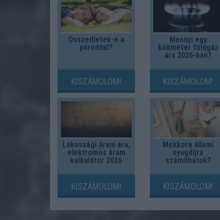
Összeilletek-e a
Mennyi egy
pároddal?
köbméter földgáz
ára 2026-ban?
KISZÁMOLOM!
KISZÁMOLOM!
Lakossági áram ára,
Mekkora állami
elektromos áram
nyugdíjra
kalkulátor 2026
számíthatok?
KISZÁMOLOM!
KISZÁMOLOM!