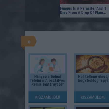
Fungus Is A Parasite, And It
Dies From A Drop Of Plain...
»
Hányasra tudnál
Hol kellene élned,
felelni a 7. osztályos
hogy boldog légy?
kémia tantárgyból?
KISZÁMOLOM!
KISZÁMOLOM!