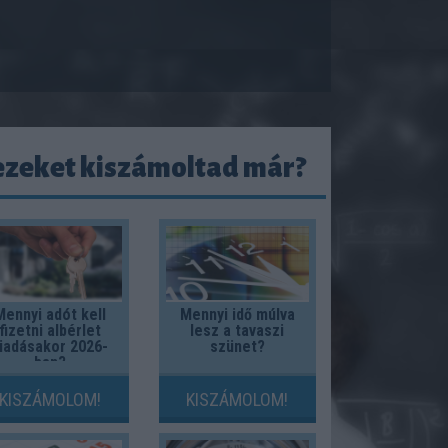
ezeket kiszámoltad már?
Mennyi adót kell
Mennyi idő múlva
fizetni albérlet
lesz a tavaszi
iadásakor 2026-
szünet?
ban?
KISZÁMOLOM!
KISZÁMOLOM!