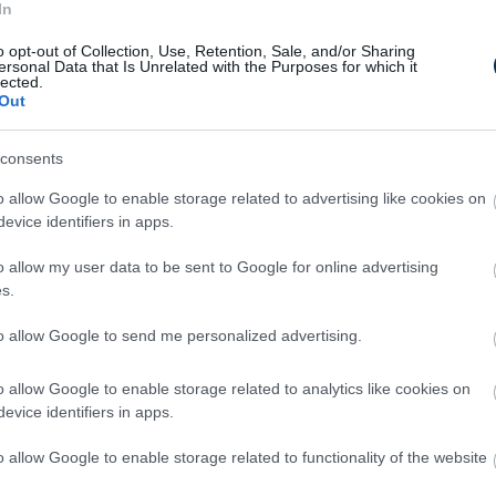
In
ak lehetünk abban, hogy az ételek
o opt-out of Collection, Use, Retention, Sale, and/or Sharing
int amikor elkészültek. Hiszen ha lassú
ersonal Data that Is Unrelated with the Purposes for which it
et a kristályképződés folyamata, melynek
lected.
Out
e. Ezt mindenképpen célszerű elkerülni.
yamatban az élelmiszerek sokkal jobban
consents
mintha ezt hagyományos módon tennénk.
o allow Google to enable storage related to advertising like cookies on
nőségű ételeket tenni a vendégek elé, akkor
evice identifiers in apps.
ést alkalmazni. Tekintse meg a
ában fellelhető
sokkoló hűtőket
, melyek
o allow my user data to be sent to Google for online advertising
ő darabot!
s.
to allow Google to send me personalized advertising.
o allow Google to enable storage related to analytics like cookies on
evice identifiers in apps.
o allow Google to enable storage related to functionality of the website