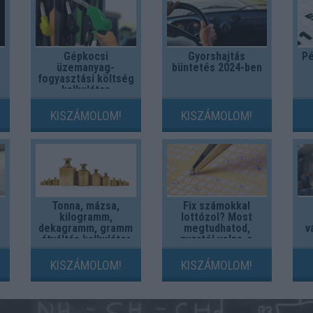
Gépkocsi
Gyorshajtás
Pé
üzemanyag-
büntetés 2024-ben
fogyasztási költség
kalkulátor
KISZÁMOLOM!
KISZÁMOLOM!
Tonna, mázsa,
Fix számokkal
kilogramm,
lottózol? Most
dekagramm, gramm
megtudhatod,
v
átváltás kalkulátor
nyertél volna-e
valaha!
KISZÁMOLOM!
KISZÁMOLOM!