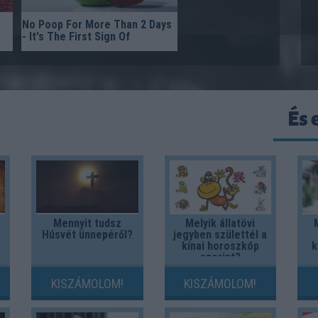
No Poop For More Than 2 Days
- It's The First Sign Of
És 
Mennyit tudsz
Melyik állatövi
Húsvét ünnepéről?
jegyben születtél a
kínai horoszkóp
k
szerint?
KISZÁMOLOM!
KISZÁMOLOM!