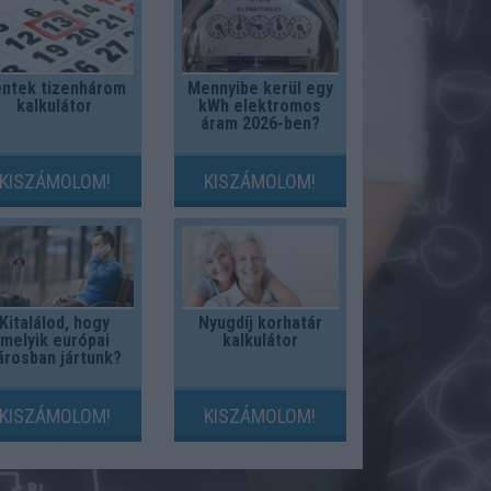
ntek tizenhárom
Mennyibe kerül egy
kalkulátor
kWh elektromos
áram 2026-ben?
KISZÁMOLOM!
KISZÁMOLOM!
Kitalálod, hogy
Nyugdíj korhatár
melyik európai
kalkulátor
árosban jártunk?
KISZÁMOLOM!
KISZÁMOLOM!