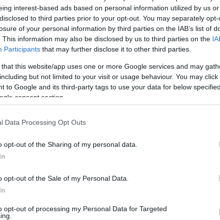
eing interest-based ads based on personal information utilized by us or
i lehetőséget rejtegetnek magukban, mint
disclosed to third parties prior to your opt-out. You may separately opt-
ló fagyasztás. Az eszközökben többnyire
losure of your personal information by third parties on the IAB’s list of
n erre a célra érdemes inkább hagyományos
. This information may also be disclosed by us to third parties on the
IA
Participants
that may further disclose it to other third parties.
abadon marad, és minden probléma nélkül
 that this website/app uses one or more Google services and may gath
miszer sokkoló hűtésére is. Ezzel a
M
including but not limited to your visit or usage behaviour. You may click 
á és gyorsabbá tehetjük a működést.
 to Google and its third-party tags to use your data for below specifi
ogle consent section.
rű. Csupán annyi dolgunk van, hogy
etve időt, valamint bepakoljuk az
l Data Processing Opt Outs
életesen elvégzi a folyamatot a
o opt-out of the Sharing of my personal data.
In
ól jöhetnek. Ha esetlegesen elfelejtettük
 sokkoló hűtőbe, és már hamarosan fel is
o opt-out of the Sale of my Personal Data.
Ugye milyen egyszerűen hangzik? Egy
In
gedhetetlen ezen eszközök használata.
to opt-out of processing my Personal Data for Targeted
ing.