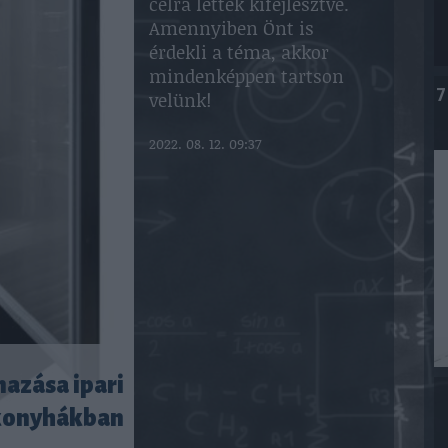
célra lettek kifejlesztve.
Amennyiben Önt is
érdekli a téma, akkor
mindenképpen tartson
7
velünk!
2022. 08. 12. 09:37
azása ipari
konyhákban