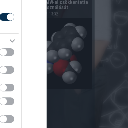
A hazai vegyipar 200 MW-al csökkentette
energiafelhasználását
2026.08.06. 13:32