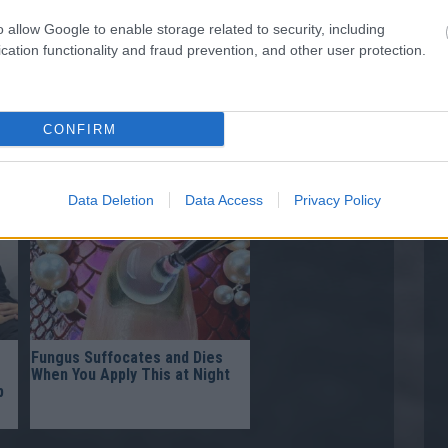
o allow Google to enable storage related to security, including
cation functionality and fraud prevention, and other user protection.
This Simple Trick Removes All
CONFIRM
Parasites From Your Body!
p
Data Deletion
Data Access
Privacy Policy
Fungus Suffocates and Dies
When You Apply This at Night
p