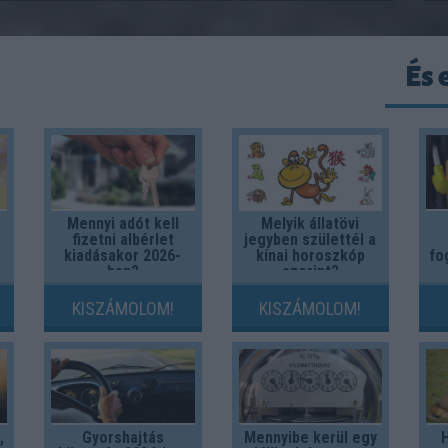
És 
Mennyi adót kell
Melyik állatövi
fizetni albérlet
jegyben születtél a
kiadásakor 2026-
kínai horoszkóp
fo
ban?
szerint?
KISZÁMOLOM!
KISZÁMOLOM!
,
Gyorshajtás
Mennyibe kerül egy