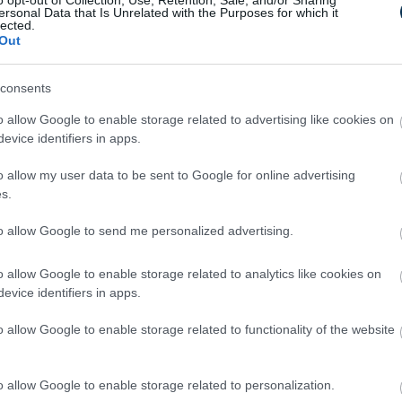
o opt-out of Collection, Use, Retention, Sale, and/or Sharing
sával történő integráció révén olyan
ersonal Data that Is Unrelated with the Purposes for which it
lected.
ságos, átlátható és a felhasználók által
Out
ókat tesz lehetővé. Célunk, hogy az
 az
AI-ügynökökből
, miközben biztosak
consents
lése biztonságosan és megbízhatóan
o allow Google to enable storage related to advertising like cookies on
evice identifiers in apps.
o allow my user data to be sent to Google for online advertising
s.
to allow Google to send me personalized advertising.
o allow Google to enable storage related to analytics like cookies on
evice identifiers in apps.
o allow Google to enable storage related to functionality of the website
5 Parasite-Causing Foods You
Should Stop Eating Right Now
o allow Google to enable storage related to personalization.