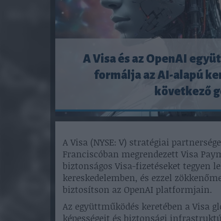
A Visa és az OpenAI egy
formálja az AI-alapú k
következő g
A Visa (NYSE: V) stratégiai partnersége
Franciscóban megrendezett Visa Pay
biztonságos Visa-fizetéseket tegyen l
kereskedelemben, és ezzel zökkenőme
biztosítson az OpenAI platformjain.
Az együttműködés keretében a Visa glob
képességeit és biztonsági infrastrukt