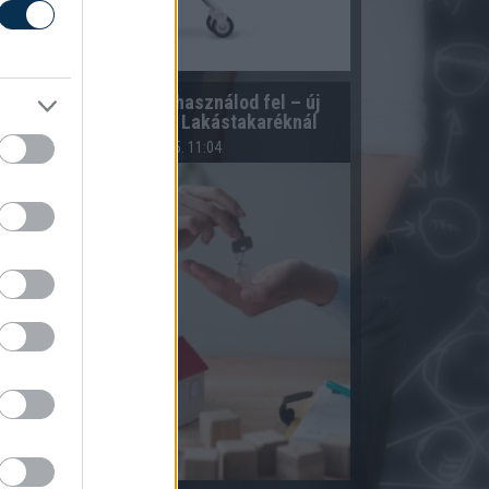
Te döntöd el, mikor használod fel – új
konstrukció az OTP Lakástakaréknál
2026.08.05. 11:04