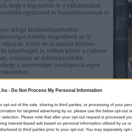
a, hogy a fogyasztók és a vállalkozások
csolatba egymással és bonyolíthassanak le
b
merce átfogó kezdeményezéséhez
iztonságos fizetési megoldások az új
é váljanak. A Visa és az OpenAI közösen
bbi lehetőségeit is, többek között a Codexre
kat, valamint az automatizáltabb,
hogy a mesterséges intelligencia egyre
terakciókban.
zetési megoldásai beépülnek az OpenAI
 a kereskedők egyszerűen és hatékonyan
.hu -
Do Not Process My Personal Information
eményezett Visa fizetéseket. A Visa az
ttérinfrastruktúrát, tokenizációs
to opt-out of the sale, sharing to third parties, or processing of your per
pességeket, amelyek a megbízható
formation for targeted advertising by us, please use the below opt-out s
ák.
r selection. Please note that after your opt-out request is processed y
eing interest-based ads based on personal information utilized by us or
zott felhasználói jogosultságok,
disclosed to third parties prior to your opt-out. You may separately opt-