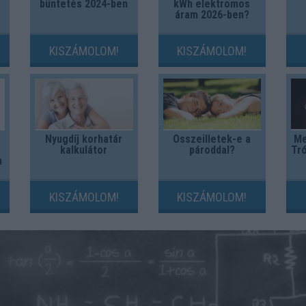
büntetés 2024-ben
kWh elektromos
áram 2026-ben?
KISZÁMOLOM!
KISZÁMOLOM!
Nyugdíj korhatár
Összeilletek-e a
Me
kalkulátor
pároddal?
Tró
m
KISZÁMOLOM!
KISZÁMOLOM!