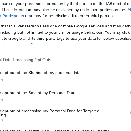
ok szerint történnek, például költési
losure of your personal information by third parties on the IAB’s list of
ötelező jóváhagyások alapján. A fizetések
. This information may also be disclosed by us to third parties on the
IA
alamint valós idejű engedélyezési és
Participants
that may further disclose it to other third parties.
 biztosítva az új, AI vezérelt fizetési
 that this website/app uses one or more Google services and may gath
a fogyasztóvédelem magas szintjének
including but not limited to your visit or usage behaviour. You may click 
 to Google and its third-party tags to use your data for below specifi
ogle consent section.
tóbban alakítja majd át a kereskedelmet,
iltechnológia tette” – mondta Jack
l Data Processing Opt Outs
tési és stratégiai vezetője. „Ahogy az AI-
o opt-out of the Sharing of my personal data.
 válnak, a Visa arra összpontosít, hogy a
In
osak és zökkenőmentesek legyenek. Ezt az
rekkel együttműködve, mint az OpenAI.”
o opt-out of the Sale of my Personal Data.
 helyen és többféle formában valósul majd
In
bb szerepet töltenek be a pénzügyi
 vásárlásoktól és fizetésektől kezdve
to opt-out of processing my Personal Data for Targeted
ing.
ig” – mondta Marco Mahrus, az OpenAI
In
vezetője.