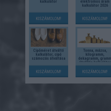
kalkulátor
elektromos áram
kalkulátor 2026
KISZÁMOLOM!
KISZÁMOLOM!
Cipőméret átváltó
Tonna, mázsa,
kalkulátor, cipő
kilogramm,
számozás átváltása
dekagramm, gram
átváltás kalkulátor
KISZÁMOLOM!
KISZÁMOLOM!