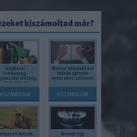
ezeket kiszámoltad már?
Gépkocsi
Mennyi adójóváírást
üzemanyag-
tudnék igénybe
gyasztási költség
venni éves szinten?
kalkulátor
KISZÁMOLOM!
KISZÁMOLOM!
Helyesen mosok
Mennyi egy