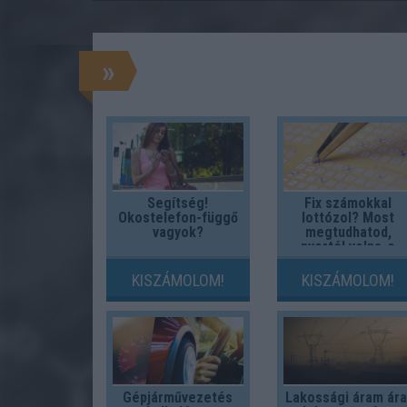
»
Segítség!
Fix számokkal
Okostelefon-függő
lottózol? Most
vagyok?
megtudhatod,
nyertél volna-e
valaha!
KISZÁMOLOM!
KISZÁMOLOM!
Gépjárművezetés
Lakossági áram ára