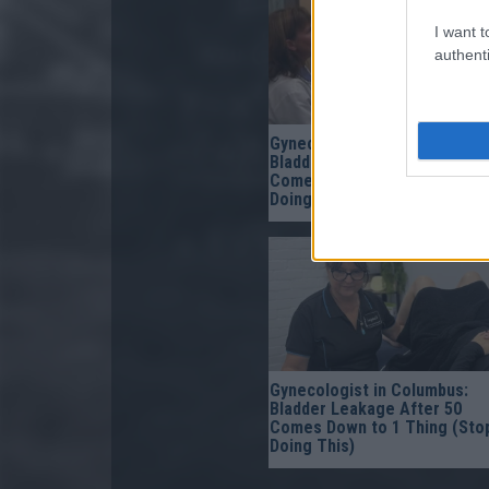
I want t
authenti
Gynecologist in Columbus:
Bladder Leakage After 50
Comes Down to 1 Thing (Sto
Doing This)
Gynecologist in Columbus:
Bladder Leakage After 50
Comes Down to 1 Thing (Sto
Doing This)