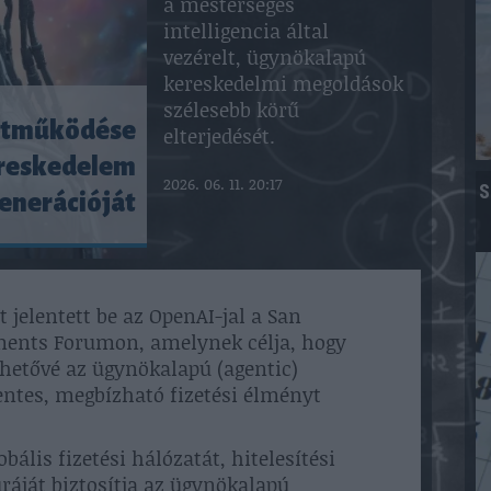
a mesterséges
intelligencia által
vezérelt, ügynökalapú
kereskedelmi megoldások
szélesebb körű
üttműködése
elterjedését.
ereskedelem
2026. 06. 11. 20:17
S
enerációját
t jelentett be az OpenAI-jal a San
ments Forumon, amelynek célja, hogy
ehetővé az ügynökalapú (agentic)
ntes, megbízható fizetési élményt
ális fizetési hálózatát, hitelesítési
úráját biztosítja az ügynökalapú