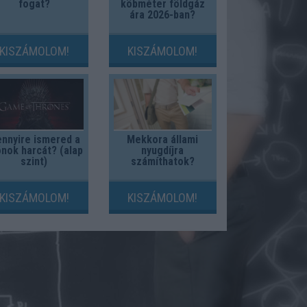
fogat?
köbméter földgáz
ára 2026-ban?
KISZÁMOLOM!
KISZÁMOLOM!
nnyire ismered a
Mekkora állami
nok harcát? (alap
nyugdíjra
szint)
számíthatok?
KISZÁMOLOM!
KISZÁMOLOM!