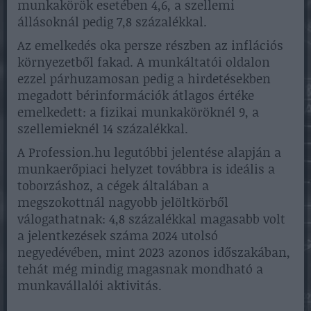
munkakörök esetében 4,6, a szellemi
állásoknál pedig 7,8 százalékkal.
Az emelkedés oka persze részben az inflációs
környezetből fakad. A munkáltatói oldalon
ezzel párhuzamosan pedig a hirdetésekben
megadott bérinformációk átlagos értéke
emelkedett: a fizikai munkaköröknél 9, a
szellemieknél 14 százalékkal.
A Profession.hu legutóbbi jelentése alapján a
munkaerőpiaci helyzet továbbra is ideális a
toborzáshoz, a cégek általában a
megszokottnál nagyobb jelöltkörből
válogathatnak: 4,8 százalékkal magasabb volt
a jelentkezések száma 2024 utolsó
negyedévében, mint 2023 azonos időszakában,
tehát még mindig magasnak mondható a
munkavállalói aktivitás.