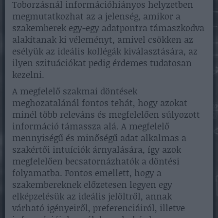
Toborzásnál információhiányos helyzetben
megmutatkozhat az a jelenség, amikor a
szakemberek egy-egy adatpontra támaszkodva
alakítanak ki véleményt, amivel csökken az
esélyük az ideális kollégák kiválasztására, az
ilyen szituációkat pedig érdemes tudatosan
kezelni.
A megfelelő szakmai döntések
meghozatalánál fontos tehát, hogy azokat
minél több releváns és megfelelően súlyozott
információ támassza alá. A megfelelő
mennyiségű és minőségű adat alkalmas a
szakértői intuíciók árnyalására, így azok
megfelelően becsatornázhatók a döntési
folyamatba. Fontos emellett, hogy a
szakembereknek előzetesen legyen egy
elképzelésük az ideális jelöltről, annak
várható igényeiről, preferenciáiról, illetve