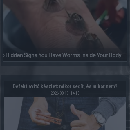
5 Hidden Signs You Have Worms Inside Your Body
Defektjavító készlet: mikor segít, és mikor nem?
2026.08.10. 14:13