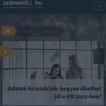
M
m
Hírek
Munka
»
Adatok és intuíciók: hogyan dönthet
jól a HR 2025-ben?