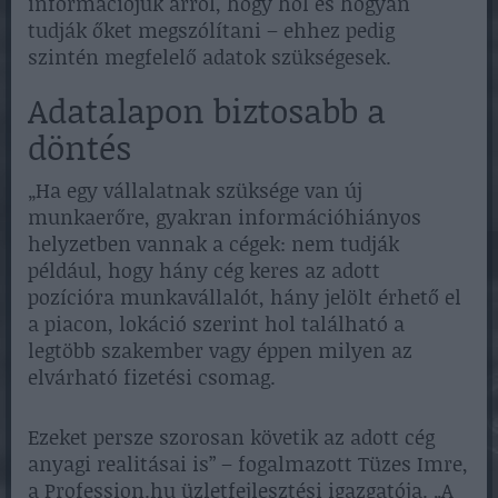
információjuk arról, hogy hol és hogyan
tudják őket megszólítani – ehhez pedig
szintén megfelelő adatok szükségesek.
Adatalapon biztosabb a
döntés
„Ha egy vállalatnak szüksége van új
munkaerőre, gyakran információhiányos
helyzetben vannak a cégek: nem tudják
például, hogy hány cég keres az adott
pozícióra munkavállalót, hány jelölt érhető el
a piacon, lokáció szerint hol található a
legtöbb szakember vagy éppen milyen az
elvárható fizetési csomag.
Ezeket persze szorosan követik az adott cég
anyagi realitásai is” – fogalmazott Tüzes Imre,
a Profession.hu üzletfejlesztési igazgatója. „A