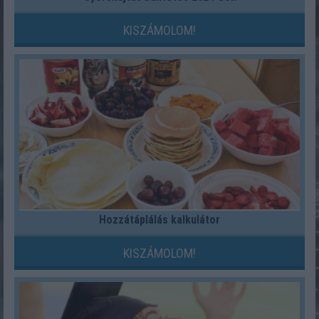
KISZÁMOLOM!
Hozzátáplálás kalkulátor
KISZÁMOLOM!