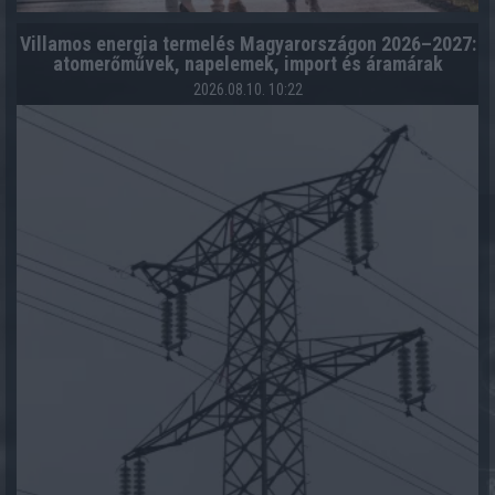
Villamos energia termelés Magyarországon 2026–2027:
atomerőművek, napelemek, import és áramárak
2026.08.10. 10:22