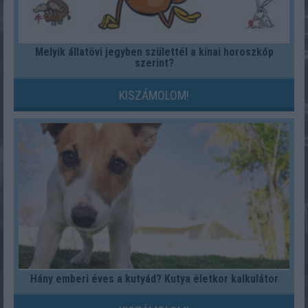
Melyik állatövi jegyben születtél a kínai horoszkóp
szerint?
KISZÁMOLOM!
Hány emberi éves a kutyád? Kutya életkor kalkulátor