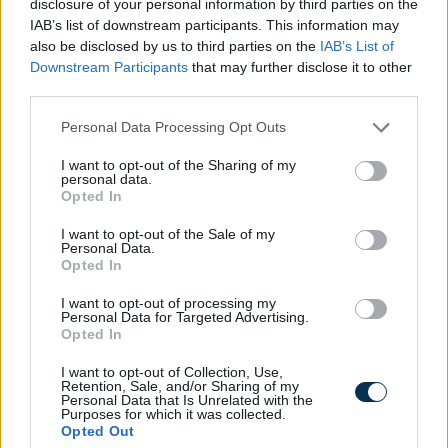
disclosure of your personal information by third parties on the
i határnap a vállalkozások pénzügyi tervezésében?
IAB’s list of downstream participants. This information may
2026.08.10. 07:05
also be disclosed by us to third parties on the
IAB’s List of
Downstream Participants
that may further disclose it to other
third parties.
Please note that this website/app uses one or more Google
Personal Data Processing Opt Outs
services and may gather and store information including but
not limited to your visit or usage behaviour. You may click to
I want to opt-out of the Sharing of my
personal data.
grant or deny consent to Google and its third-party tags to
Opted In
use your data for below specified purposes in below Google
consent section.
I want to opt-out of the Sale of my
Personal Data.
Opted In
I want to opt-out of processing my
Personal Data for Targeted Advertising.
Opted In
Mérlegkör érthetően: így számolják el a
villamosenergia-rendszer eltéréseit
I want to opt-out of Collection, Use,
Retention, Sale, and/or Sharing of my
2026.08.10. 06:43
Personal Data that Is Unrelated with the
Purposes for which it was collected.
Opted Out