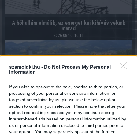
A hőhullám elmúlik, az energetikai kihívás velünk
marad
2026.08.10. 10:11
szamoldki.hu -
Do Not Process My Personal
Information
If you wish to opt-out of the sale, sharing to third parties, or
processing of your personal or sensitive information for
targeted advertising by us, please use the below opt-out
section to confirm your selection. Please note that after your
opt-out request is processed you may continue seeing
interest-based ads based on personal information utilized by
us or personal information disclosed to third parties prior to
your opt-out. You may separately opt-out of the further
HIPA bevallás határideje: miért kulcskérdés a május 31-