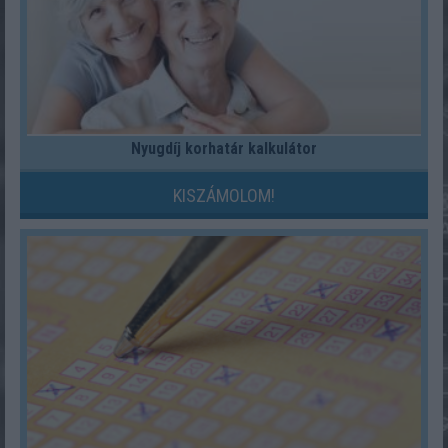
Nyugdíj korhatár kalkulátor
KISZÁMOLOM!