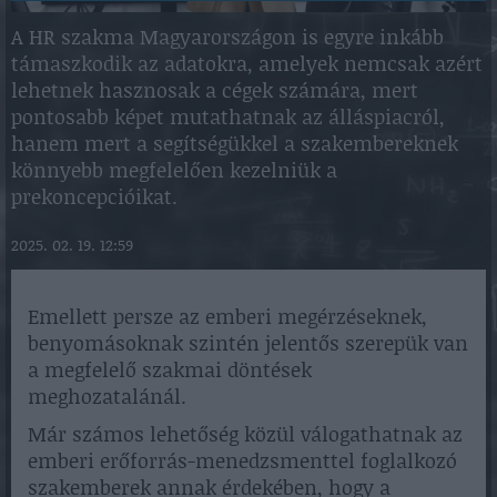
A HR szakma Magyarországon is egyre inkább
támaszkodik az adatokra, amelyek nemcsak azért
lehetnek hasznosak a cégek számára, mert
pontosabb képet mutathatnak az álláspiacról,
hanem mert a segítségükkel a szakembereknek
könnyebb megfelelően kezelniük a
prekoncepcióikat.
2025. 02. 19. 12:59
Emellett persze az emberi megérzéseknek,
benyomásoknak szintén jelentős szerepük van
a megfelelő szakmai döntések
meghozatalánál.
Már számos lehetőség közül válogathatnak az
emberi erőforrás-menedzsmenttel foglalkozó
szakemberek annak érdekében, hogy a