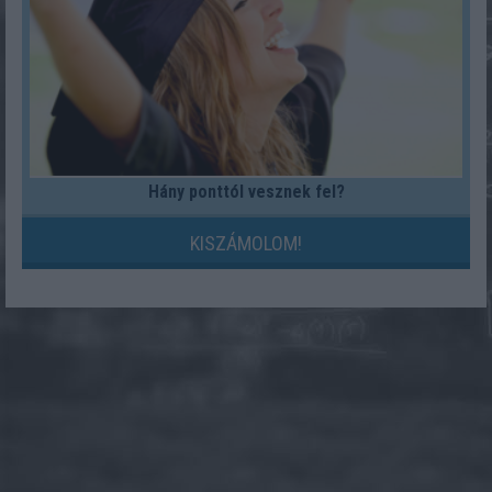
Hány ponttól vesznek fel?
KISZÁMOLOM!