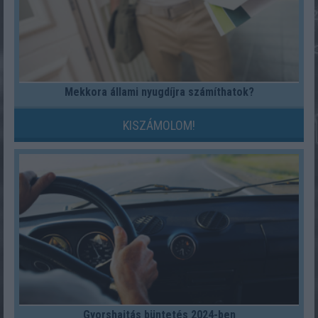
Mekkora állami nyugdíjra számíthatok?
KISZÁMOLOM!
Gyorshajtás büntetés 2024-ben