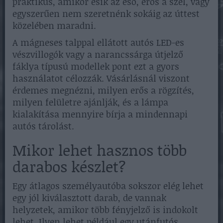
praktikus, amikor esik az eső, erős a szél, vagy
egyszerűen nem szeretnénk sokáig az úttest
közelében maradni.
A mágneses talppal ellátott autós LED-es
vészvillogók vagy a narancssárga útjelző
fáklya típusú modellek pont ezt a gyors
használatot célozzák. Vásárlásnál viszont
érdemes megnézni, milyen erős a rögzítés,
milyen felületre ajánlják, és a lámpa
kialakítása mennyire bírja a mindennapi
autós tárolást.
Mikor lehet hasznos több
darabos készlet?
Egy átlagos személyautóba sokszor elég lehet
egy jól kiválasztott darab, de vannak
helyzetek, amikor több fényjelző is indokolt
lehet. Ilyen lehet például egy utánfutós