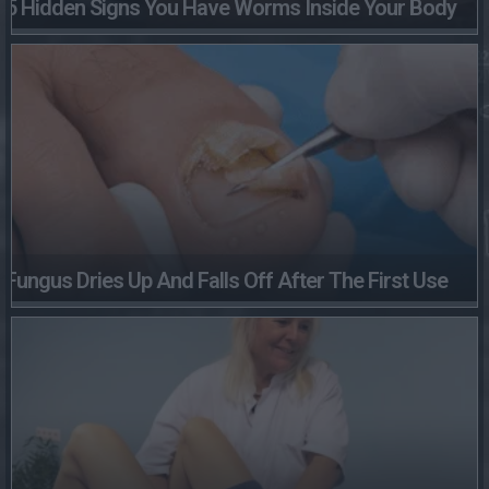
5 Hidden Signs You Have Worms Inside Your Body
Fungus Dries Up And Falls Off After The First Use