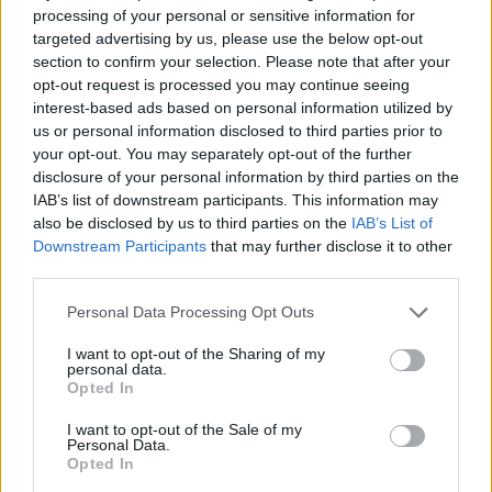
a termék megfelel-e az aktuális helyi
processing of your personal or sensitive information for
előírásoknak.
targeted advertising by us, please use the below opt-out
Nálam az vált be, hogy hosszabb út előtt
section to confirm your selection. Please note that after your
ugyanúgy ránézek ezekre, mint az
opt-out request is processed you may continue seeing
interest-based ads based on personal information utilized by
abroncsnyomásra vagy az ablakmosó
us or personal information disclosed to third parties prior to
folyadékra. Nem tart sokáig, de sokkal
your opt-out. You may separately opt-out of the further
nyugodtabban indulok el, ha tudom, hogy egy
disclosure of your personal information by third parties on the
váratlan helyzetben nem akkor kell először
IAB’s list of downstream participants. This information may
kitalálnom, mit hol találok.
also be disclosed by us to third parties on the
IAB’s List of
Downstream Participants
that may further disclose it to other
Összegzés
third parties.
Please note that this website/app uses one or more Google
A modern V16 figyelmeztető lámpák nem
Personal Data Processing Opt Outs
services and may gather and store information including but
varázseszközök, de hasznos kiegészítői
not limited to your visit or usage behaviour. You may click to
I want to opt-out of the Sharing of my
lehetnek egy átgondolt autós biztonsági
personal data.
grant or deny consent to Google and its third-party tags to
Opted In
csomagnak. Főleg hosszabb utakon, rossz
use your data for below specified purposes in below Google
látási viszonyok között vagy esti vezetésnél
consent section.
I want to opt-out of the Sale of my
adhatnak nagyobb biztonságérzetet, mert
Personal Data.
Opted In
gyorsan elővehetők és feltűnő fényjelzést