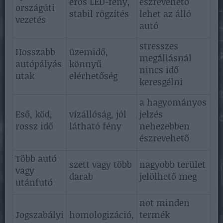
erős LED-fény,
észrevehető
országúti
stabil rögzítés
lehet az álló
vezetés
autó
stresszes
Hosszabb
üzemidő,
megállásnál
autópályás
könnyű
nincs idő
utak
elérhetőség
keresgélni
a hagyományos
Eső, köd,
vízállóság, jól
jelzés
rossz idő
látható fény
nehezebben
észrevehető
Több autó
szett vagy több
nagyobb terület
vagy
darab
jelölhető meg
utánfutó
not minden
Jogszabályi
homologizáció,
termék