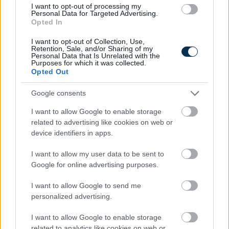
adnak.
I want to opt-out of processing my
Personal Data for Targeted Advertising.
A legfőbb előny az olvasó számára egyszerű:
Opted In
egy jól megválasztott lámpa és egy jól
I want to opt-out of Collection, Use,
felszerelt vészhelyzeti csomag jelentősen
Retention, Sale, and/or Sharing of my
Personal Data that Is Unrelated with the
lerövidítheti a reakcióidőt egy stresszes
Purposes for which it was collected.
helyzetben. Ahelyett, hogy a felszerelsét
Opted Out
keresgélnénk a csomagtartóban, sokkal
gyorsabban megjelölhetjük az autót,
Google consents
gondoskodhatunk a láthatóságról, és
I want to allow Google to enable storage
nyugodtabban mérlegelhetjük a következő
related to advertising like cookies on web or
lépést.
device identifiers in apps.
Számomra a legfontosabb tanulság az volt,
I want to allow my user data to be sent to
hogy az autós felszerelés nem akkor számít,
Google for online advertising purposes.
amikor minden rendben megy, hanem akkor,
amikor meg kell állni egy kellemetlen helyen.
I want to allow Google to send me
Egy jól kiválasztott fényjelző, egy láthatósági
personalized advertising.
mellény és néhány apró tartalék nem foglal
I want to allow Google to enable storage
sok helyet, mégis sokkal felkészültebbé teszi
related to analytics like cookies on web or