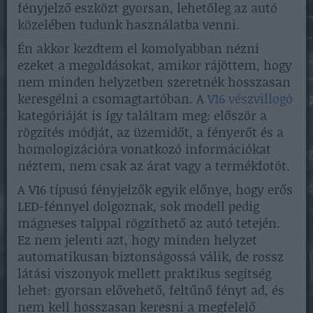
fényjelző eszközt gyorsan, lehetőleg az autó
közelében tudunk használatba venni.
Én akkor kezdtem el komolyabban nézni
ezeket a megoldásokat, amikor rájöttem, hogy
nem minden helyzetben szeretnék hosszasan
keresgélni a csomagtartóban. A
V16 vészvillogó
kategóriáját is így találtam meg: először a
rögzítés módját, az üzemidőt, a fényerőt és a
homologizációra vonatkozó információkat
néztem, nem csak az árat vagy a termékfotót.
A V16 típusú fényjelzők egyik előnye, hogy erős
LED-fénnyel dolgoznak, sok modell pedig
mágneses talppal rögzíthető az autó tetején.
Ez nem jelenti azt, hogy minden helyzet
automatikusan biztonságossá válik, de rossz
látási viszonyok mellett praktikus segítség
lehet: gyorsan elővehető, feltűnő fényt ad, és
nem kell hosszasan keresni a megfelelő