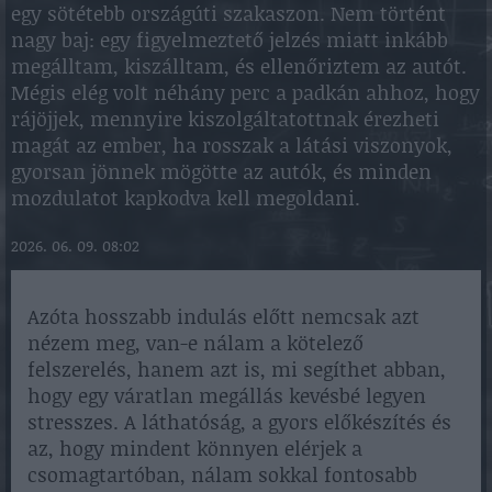
egy sötétebb országúti szakaszon. Nem történt
nagy baj: egy figyelmeztető jelzés miatt inkább
megálltam, kiszálltam, és ellenőriztem az autót.
Mégis elég volt néhány perc a padkán ahhoz, hogy
rájöjjek, mennyire kiszolgáltatottnak érezheti
magát az ember, ha rosszak a látási viszonyok,
gyorsan jönnek mögötte az autók, és minden
mozdulatot kapkodva kell megoldani.
2026. 06. 09. 08:02
Azóta hosszabb indulás előtt nemcsak azt
nézem meg, van-e nálam a kötelező
felszerelés, hanem azt is, mi segíthet abban,
hogy egy váratlan megállás kevésbé legyen
stresszes. A láthatóság, a gyors előkészítés és
az, hogy mindent könnyen elérjek a
csomagtartóban, nálam sokkal fontosabb