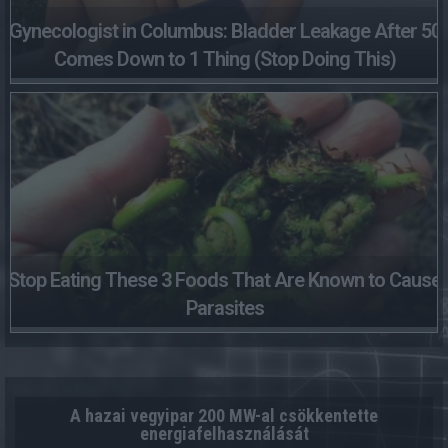
Gynecologist in Columbus: Bladder Leakage After 50
Comes Down to 1 Thing (Stop Doing This)
Stop Eating These 3 Foods That Are Known to Cause
Parasites
A hazai vegyipar 200 MW-al csökkentette
energiafelhasználását