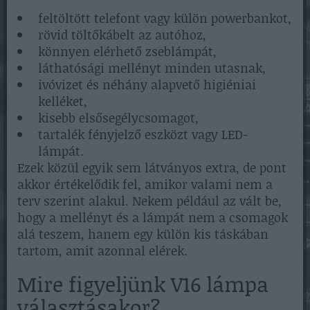
feltöltött telefont vagy külön powerbankot,
rövid töltőkábelt az autóhoz,
könnyen elérhető zseblámpát,
láthatósági mellényt minden utasnak,
ivóvizet és néhány alapvető higiéniai
kelléket,
kisebb elsősegélycsomagot,
tartalék fényjelző eszközt vagy LED-
lámpát.
Ezek közül egyik sem látványos extra, de pont
akkor értékelődik fel, amikor valami nem a
terv szerint alakul. Nekem például az vált be,
hogy a mellényt és a lámpát nem a csomagok
alá teszem, hanem egy külön kis táskában
tartom, amit azonnal elérek.
Mire figyeljünk V16 lámpa
választásakor?