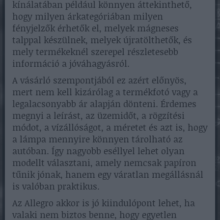
kínálatában például könnyen áttekinthető,
hogy milyen árkategóriában milyen
fényjelzők érhetők el, melyek mágneses
talppal készülnek, melyek újratölthetők, és
mely termékeknél szerepel részletesebb
információ a jóváhagyásról.
A vásárló szempontjából ez azért előnyös,
mert nem kell kizárólag a termékfotó vagy a
legalacsonyabb ár alapján dönteni. Érdemes
megnyi a leírást, az üzemidőt, a rögzítési
módot, a vízállóságot, a méretet és azt is, hogy
a lámpa mennyire könnyen tárolható az
autóban. Így nagyobb eséllyel lehet olyan
modellt választani, amely nemcsak papíron
tűnik jónak, hanem egy váratlan megállásnál
is valóban praktikus.
Az Allegro akkor is jó kiindulópont lehet, ha
valaki nem biztos benne, hogy egyetlen