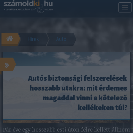
M
m
Hírek
Autó
»
Autós biztonsági felszerelések
hosszabb utakra: mit érdemes
magaddal vinni a kötelező
kellékeken túl?
Pár éve egy hosszabb esti úton félre kellett állnom