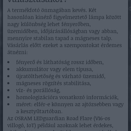
A termékfotó önmagában kevés. Két
hasonlóan kinéző figyelmeztető lámpa között
nagy különbség lehet fényerőben,
üzemidőben, időjárásállóságban vagy abban,
mennyire stabilan tapad a mágneses talp.
Vásárlás előtt ezeket a szempontokat érdemes
átnézni:
fényerő és láthatóság rossz időben,
akkumulátor vagy elem típusa,
újratölthetőség és várható üzemidő,
mágneses rögzítés stabilitása,
víz- és porállóság,
homologizációra vonatkozó információk,
méret: elfér-e könnyen az ajtózsebben vagy
a kesztyűtartóban.
Az OSRAM LEDguardian Road Flare (V16-os
villogó, IoT) például azoknak lehet érdekes,