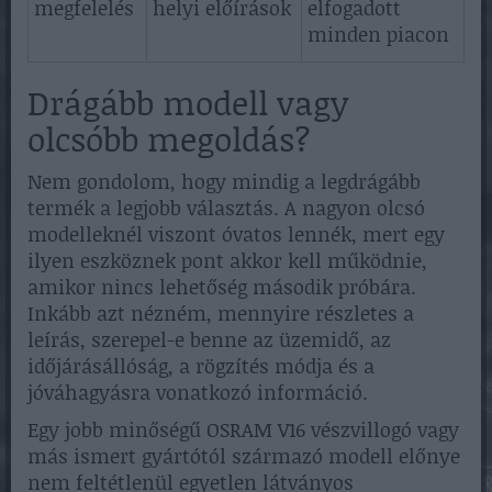
megfelelés
helyi előírások
elfogadott
minden piacon
Drágább modell vagy
olcsóbb megoldás?
Nem gondolom, hogy mindig a legdrágább
termék a legjobb választás. A nagyon olcsó
modelleknél viszont óvatos lennék, mert egy
ilyen eszköznek pont akkor kell működnie,
amikor nincs lehetőség második próbára.
Inkább azt nézném, mennyire részletes a
leírás, szerepel-e benne az üzemidő, az
időjárásállóság, a rögzítés módja és a
jóváhagyásra vonatkozó információ.
Egy jobb minőségű OSRAM V16 vészvillogó vagy
más ismert gyártótól származó modell előnye
nem feltétlenül egyetlen látványos