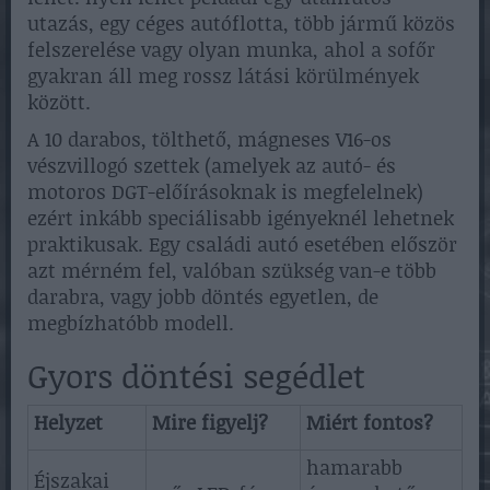
utazás, egy céges autóflotta, több jármű közös
felszerelése vagy olyan munka, ahol a sofőr
gyakran áll meg rossz látási körülmények
között.
A 10 darabos, tölthető, mágneses V16-os
vészvillogó szettek (amelyek az autó- és
motoros DGT-előírásoknak is megfelelnek)
ezért inkább speciálisabb igényeknél lehetnek
praktikusak. Egy családi autó esetében először
azt mérném fel, valóban szükség van-e több
darabra, vagy jobb döntés egyetlen, de
megbízhatóbb modell.
Gyors döntési segédlet
Helyzet
Mire figyelj?
Miért fontos?
hamarabb
Éjszakai