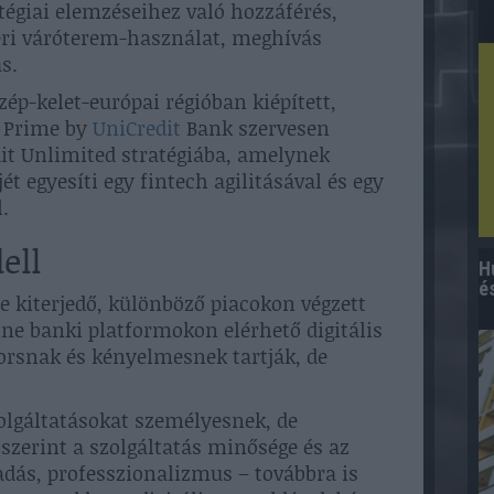
atégiai elemzéseihez való hozzáférés,
ri váróterem-használat, meghívás
s.
özép-kelet-európai régióban kiépített,
 Prime by
UniCredit
Bank szervesen
edit Unlimited stratégiába, amelynek
ét egyesíti egy fintech agilitásával és egy
.
ell
H
é
re kiterjedő, különböző piacokon végzett
ine banki platformokon elérhető digitális
orsnak és kényelmesnek tartják, de
lgáltatásokat személyesnek, de
szerint a szolgáltatás minősége és az
adás, professzionalizmus – továbbra is