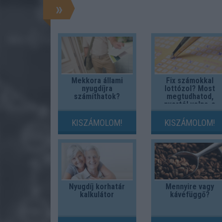
»
Mekkora állami
Fix számokkal
nyugdíjra
lottózol? Most
számíthatok?
megtudhatod,
nyertél volna-e
valaha!
KISZÁMOLOM!
KISZÁMOLOM!
Nyugdíj korhatár
Mennyire vagy
kalkulátor
kávéfüggő?