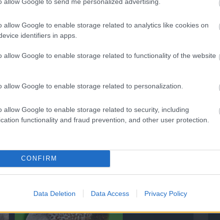
to allow Google to send me personalized advertising.
szolgáltatás nyújtotta extra
o allow Google to enable storage related to analytics like cookies on
evice identifiers in apps.
o allow Google to enable storage related to functionality of the website
o allow Google to enable storage related to personalization.
o allow Google to enable storage related to security, including
cation functionality and fraud prevention, and other user protection.
Find Papillomas On Your Neck
Or Armpit? It's The First Stage
CONFIRM
p
Of...
Data Deletion
Data Access
Privacy Policy