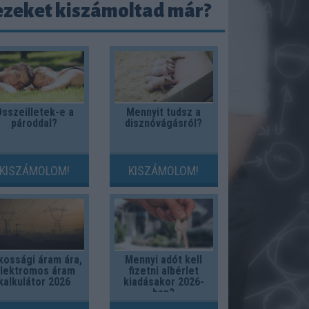
ezeket kiszámoltad már?
sszeilletek-e a
Mennyit tudsz a
pároddal?
disznóvágásról?
KISZÁMOLOM!
KISZÁMOLOM!
kossági áram ára,
Mennyi adót kell
lektromos áram
fizetni albérlet
kalkulátor 2026
kiadásakor 2026-
ban?