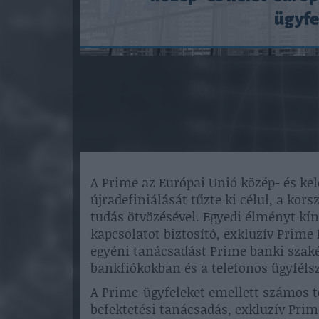
ügyfe
A Prime az Európai Unió közép- és ke
újradefiniálását tűzte ki célul, a kor
tudás ötvözésével. Egyedi élményt kí
kapcsolatot biztosító, exkluzív Prime
egyéni tanácsadást Prime banki szakért
bankfiókokban és a telefonos ügyféls
A Prime-ügyfeleket emellett számos t
befektetési tanácsadás, exkluzív Pri