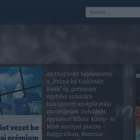
Az UniCredit bejelentette
M
a „Prime by UniCredit
Bank” új, prémium
ügyfelei számára
kidolgozott szolgáltatási
modelljének indulását,
egyszerre kilenc közép- és
kelet-európai piacon –
ást vezet be
Bulgáriában, Bosznia-
pai prémium