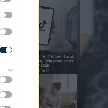
Mennyibe kerül az albérlet? Albérlet árak
Budapesten, Szegeden, Debrecenben és
Nyíregyházán
2026.08.06. 10:52