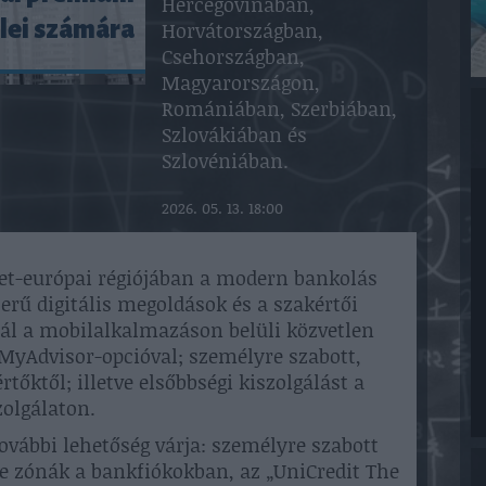
Hercegovinában,
lei számára
Horvátországban,
Csehországban,
Magyarországon,
Romániában, Szerbiában,
Szlovákiában és
Szlovéniában.
2026. 05. 13. 18:00
let-európai régiójában a modern bankolás
szerű digitális megoldások és a szakértői
nál a mobilalkalmazáson belüli közvetlen
 MyAdvisor-opcióval; személyre szabott,
őktől; illetve elsőbbségi kiszolgálást a
zolgálaton.
ovábbi lehetőség várja: személyre szabott
me zónák a bankfiókokban, az „UniCredit The