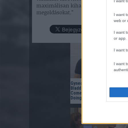
I want 
maximálisan kihasználják majd az új 
megoldásokat.”
I want t
web or d
I want t
or app.
I want t
I want t
authenti
Gynecologist in Columbus:
Bladder Leakage After 50
Comes Down to 1 Thing (Sto
Doing This)