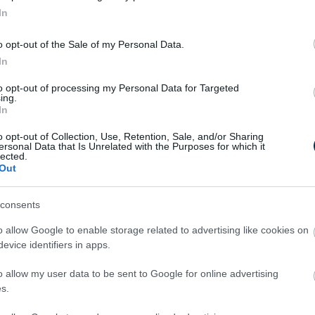
esít: folyamatos értéket nyújt méltányos
In
s kelet-európai vezetője kiemelte:
o opt-out of the Sale of my Personal Data.
rra törekszünk, hogy túllépjünk a
In
 mesterséges intelligencia szempontból
to opt-out of processing my Personal Data for Targeted
 miközben az ügyfélszolgálatot kiemeljük a
ing.
In
t az ígéretet megvalósítani ügyfeleink
o opt-out of Collection, Use, Retention, Sale, and/or Sharing
ersonal Data that Is Unrelated with the Purposes for which it
ít, amikor arra szükség van, és emberi
lected.
kompromisszumok nélkül. Amikor digitális
Out
 tudásával ötvözzük, és ezt következetesen
rszágokban, nemcsak az UniCredit, hanem
consents
uk.”
o allow Google to enable storage related to advertising like cookies on
i divízió vezetője hozzáfűzte: “A Prime by
evice identifiers in apps.
tos lépés abba az irányba, hogy prémium
o allow my user data to be sent to Google for online advertising
a személyes térben az igényeiknek leginkább
s.
nne, hogy Prime-szakértőink szaktudása,
lnyerik ügyfeleink tetszését, és