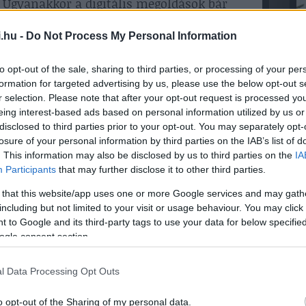
. Ugyanakkor a digitális megoldások bár
elegendőek. Ezért az ügyfelek nem akarnak
banki szolgáltatások között: nagy értéket
.hu -
Do Not Process My Personal Information
ynek, amely mindkettőt egyszerre kínálja
to opt-out of the sale, sharing to third parties, or processing of your per
formation for targeted advertising by us, please use the below opt-out s
r selection. Please note that after your opt-out request is processed y
eing interest-based ads based on personal information utilized by us or
rnyaló kutatási
disclosed to third parties prior to your opt-out. You may separately opt-
losure of your personal information by third parties on the IAB’s list of
. This information may also be disclosed by us to third parties on the
IA
utatás során a Prime értékkínálata
Participants
that may further disclose it to other third parties.
ntosságú mutatók alapján, mint az „igények
 that this website/app uses one or more Google services and may gath
ság”. Ezzel a Prime a több mint 1000
including but not limited to your visit or usage behaviour. You may click 
 szolgáltatási megoldások felső 25%-ába
 to Google and its third-party tags to use your data for below specifi
rált digitális és személyes elemekre
ogle consent section.
égét.
l Data Processing Opt Outs
három tényező alapján választanák a
 és a szakértővel való személyes kapcsolat.
o opt-out of the Sharing of my personal data.