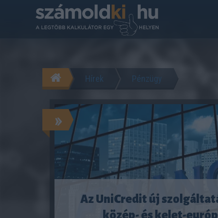
Hírek
Pénzügy
»
Az UniCredit új szolgáltat
közép- és kelet-euró