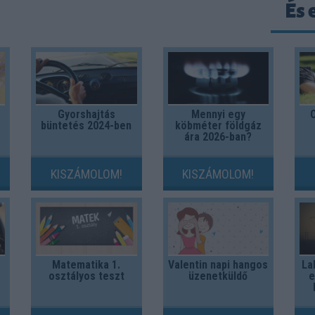
És 
Gyorshajtás
Mennyi egy
Ö
büntetés 2024-ben
köbméter földgáz
ára 2026-ban?
KISZÁMOLOM!
KISZÁMOLOM!
Matematika 1.
Valentin napi hangos
La
osztályos teszt
üzenetküldő
e