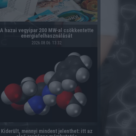
A hazai vegyipar 200 MW-al csökkentette
energiafelhasználását
2026.08.06. 13:32
Kiderült, mennyi mindent jelenthet: itt az