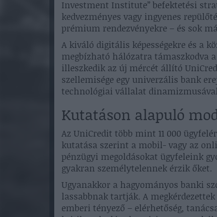
Investment Institute” befektetési str
kedvezményes vagy ingyenes repülőté
prémium rendezvényekre – és sok má
A kiváló digitális képességekre és a k
megbízható hálózatra támaszkodva a
illeszkedik az új mércét állító UniCr
szellemisége egy univerzális bank erej
technológiai vállalat dinamizmusával
Kutatáson alapuló mod
Az UniCredit több mint 11 000 ügyfelé
kutatása szerint a mobil- vagy az onl
pénzügyi megoldásokat ügyfeleink gy
gyakran személytelennek érzik őket.
Ugyanakkor a hagyományos banki szo
lassabbnak tartják. A megkérdezettek 
emberi tényező – elérhetőség, tanács