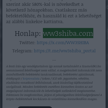
szerint akár 580%-kal is növekedhet a
következő hónapokban. Csatlakozz más
befektetőkhöz, és használd ki ezt a lehetőséget
az alábbi linkekre kattintva.
Honlap:
ww3shiba.com
Twitter:
https://x.com/WW3SHIBA
Telegram:
https://t.me/ww3shiba_portal
...
A fenti írás egy vendégtartalom így annak tartalmáért a SzamoldKi.hu
semminemű felelősséget nem vállal. A megjelenített információk nem
minősíthetők befektetési tanácsadásnak, befektetési ajánlásnak,
értékpapír /
kriptovaluta
/ token / ICO stb. jegyzésére, vételére,
eladására vonatkozó felhívásnak, azok kizárólag tájékoztatásul
szolgálnak. Minden befektetés esetében kiemelten fontos az azt
megalapozó információk és lehetőségek széleskörű megismerése.
Fektessen be megfontoltan, járjon el pénzügyeiben felelősségteljesen! A
kripto-befektetések kockázata és volatilitása kiemelkedően magas.