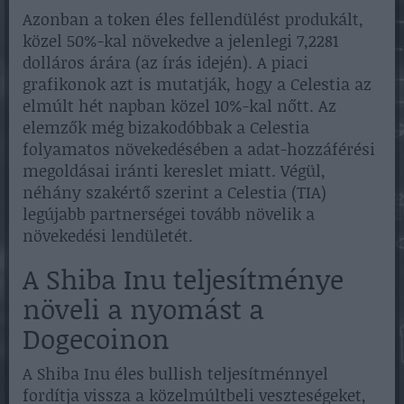
Azonban a token éles fellendülést produkált,
közel 50%-kal növekedve a jelenlegi 7,2281
dolláros árára (az írás idején). A piaci
grafikonok azt is mutatják, hogy a Celestia az
elmúlt hét napban közel 10%-kal nőtt. Az
elemzők még bizakodóbbak a Celestia
folyamatos növekedésében a adat-hozzáférési
megoldásai iránti kereslet miatt. Végül,
néhány szakértő szerint a Celestia (TIA)
legújabb partnerségei tovább növelik a
növekedési lendületét.
A Shiba Inu teljesítménye
növeli a nyomást a
Dogecoinon
A Shiba Inu éles bullish teljesítménnyel
fordítja vissza a közelmúltbeli veszteségeket,