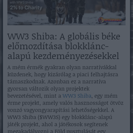
WW3 Shiba: A globális béke
előmozdítása blokklánc-
alapú kezdeményezésekkel
A mém érmék gyakran olyan narratívákkal
küzdenek, hogy kizárólag a piaci felhajtásra
támaszkodnak. Azonban ez a narratíva
gyorsan változik olyan projektek
bevezetésével, mint a
WW3 Shiba
, egy mém
érme projekt, amely valós hasznosságot ötvöz
vonzó vagyongyarapítási lehetőségekkel. A
WW3 Shiba ($WW3S) egy blokklánc-alapú
játék projekt, ahol a játékosok segítenek
megakadályozni a Föld pusztulását egy