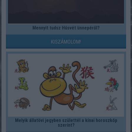
Mennyit tudsz Húsvét ünnepéről?
KISZÁMOLOM!
Melyik állatövi jegyben születtél a kínai horoszkóp
szerint?