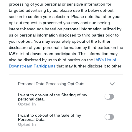
Fenntarthatóbb nyaralás külföldön: hét egyszerű
processing of your personal or sensitive information for
szokás, amellyel a magyar utazók csökkenthetik
targeted advertising by us, please use the below opt-out
környezeti lábnyomukat
section to confirm your selection. Please note that after your
2026.08.07. 12:48
opt-out request is processed you may continue seeing
interest-based ads based on personal information utilized by
us or personal information disclosed to third parties prior to
your opt-out. You may separately opt-out of the further
disclosure of your personal information by third parties on the
IAB’s list of downstream participants. This information may
also be disclosed by us to third parties on the
IAB’s List of
Downstream Participants
that may further disclose it to other
third parties.
Please note that this website/app uses one or more Google
Personal Data Processing Opt Outs
services and may gather and store information including but
not limited to your visit or usage behaviour. You may click to
I want to opt-out of the Sharing of my
personal data.
grant or deny consent to Google and its third-party tags to
Opted In
use your data for below specified purposes in below Google
consent section.
Magyar infláció 2026 július - rekord alacsony szinten a
I want to opt-out of the Sale of my
Personal Data.
drágulás!
Opted In
2026.08.07. 09:28