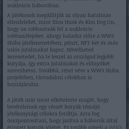
nukleáris háborúban.
A játékosok megállítják az olyan hatalmas
ellenfeleket, mint Elon Husk és Kim Dog Un,
hogy ne robbantsák fel a nukleáris
robbanófejeket. Ahogy haladsz előre a WW3
Shiba játékmenetében, pénzt, NFT-ket és más
valós jutalmakat kapsz. Növelheted
keresetedet, ha te leszel az országod legjobb
kutyája, így extra jutalmakat és előnyöket
szerezhetsz. Továbbá, részt véve a WW3 Shiba
projektben, társadalmi célokhoz is
hozzájárulsz.
A játék már most elkötelezte magát, hogy
bevételeinek egy részét kutyák témájú
jótékonysági célokra fordítja. Arra fog
összpontosítani, hogy javítsa a háborúk által
érintett kutyák jólétét. Ez tovább növeli a
WW3