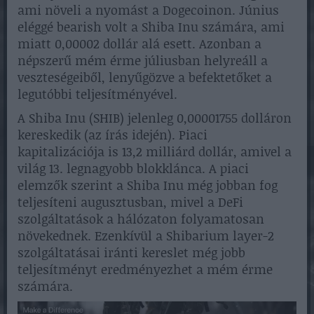
ami növeli a nyomást a Dogecoinon. Június
eléggé bearish volt a Shiba Inu számára, ami
miatt 0,00002 dollár alá esett. Azonban a
népszerű mém érme júliusban helyreáll a
veszteségeiből, lenyűgözve a befektetőket a
legutóbbi teljesítményével.
A Shiba Inu (SHIB) jelenleg 0,00001755 dolláron
kereskedik (az írás idején). Piaci
kapitalizációja is 13,2 milliárd dollár, amivel a
világ 13. legnagyobb blokklánca. A piaci
elemzők szerint a Shiba Inu még jobban fog
teljesíteni augusztusban, mivel a DeFi
szolgáltatások a hálózaton folyamatosan
növekednek. Ezenkívül a Shibarium layer-2
szolgáltatásai iránti kereslet még jobb
teljesítményt eredményezhet a mém érme
számára.