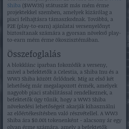
Shiba
($WW3S) státuszát más mém érme
projektekkel szemben, amelyek kizárólag a
piaci felhajtásra támaszkodnak. Továbbá, a
P2E (play-to-earn) ajánlatai versenyelőnyt
biztosítanak számára a gyorsan növekvő play-
to-earn mém érme ökoszisztémában.
Összefoglalás
A blokklánc iparban fokozódik a verseny,
mivel a befektetők a Celestia, a Shiba Inu és a
WW3 Shiba között őrlődnek. Míg az első két
lehetőség már megalapozott érmék, amelyek
nagyobb piaci stabilitással rendelkeznek, a
befektetők úgy tűnik, hogy a WW3 Shiba
növekedési lehetőségeit akarják kihasználni
az előértékesítésben való részvétellel. A WW3
Shiba ára $0.001 tokenenként - alacsony ár egy
olyan érme számára, amely a befektetők