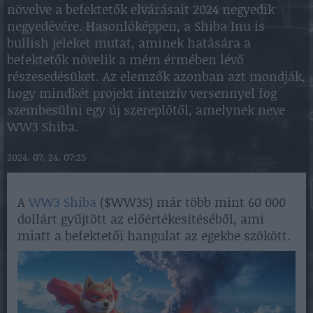
növelve a befektetők elvárásait 2024 negyedik
negyedévére. Hasonlóképpen, a Shiba Inu is
bullish jeleket mutat, aminek hatására a
befektetők növelik a mém érmében lévő
részesedésüket. Az elemzők azonban azt mondják,
hogy mindkét projekt intenzív versennyel fog
szembesülni egy új szereplőtől, amelynek neve
WW3 Shiba.
2024. 07. 24. 07:25
A
WW3 Shiba
($WW3S) már több mint 60 000
dollárt gyűjtött az előértékesítéséből, ami
miatt a befektetői hangulat az egekbe szökött.