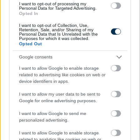
I want to opt-out of processing my
Personal Data for Targeted Advertising.
Opted In
I want to opt-out of Collection, Use,
Retention, Sale, and/or Sharing of my
Personal Data that Is Unrelated with the
Purposes for which it was collected.
Opted Out
Google consents
I want to allow Google to enable storage
related to advertising like cookies on web or
device identifiers in apps.
I want to allow my user data to be sent to
A hazai vegyipar 200 MW-al csökkentette
energiafelhasználását
Google for online advertising purposes.
2026.08.06. 13:32
I want to allow Google to send me
personalized advertising.
I want to allow Google to enable storage
related to analytics like cookies on web or