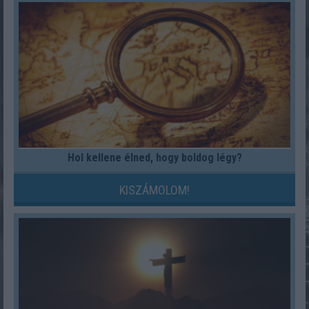
Hol kellene élned, hogy boldog légy?
KISZÁMOLOM!