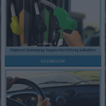
Gépkocsi üzemanyag-fogyasztási költség kalkulátor
KISZÁMOLOM!