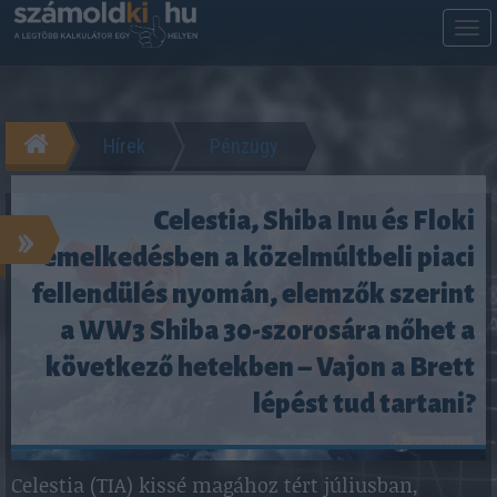
M
m
Hírek
Pénzügy
Celestia, Shiba Inu és Floki
»
emelkedésben a közelmúltbeli piaci
fellendülés nyomán, elemzők szerint
a WW3 Shiba 30-szorosára nőhet a
következő hetekben – Vajon a Brett
lépést tud tartani?
Celestia (TIA) kissé magához tért júliusban,