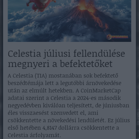
Celestia júliusi fellendülése
megnyeri a befektetőket
A Celestia (TIA) mostanában sok befektető
beszédtémája lett a legutóbbi árnövekedése
után az elmúlt hetekben. A CoinMarketCap
adatai szerint a Celestia a 2024-es második
negyedévben kiválóan teljesített, de júniusban
éles visszaesést szenvedett el, ami
csökkentette a növekedési lendületét. Ez július
első hetében 4,8147 dollárra csökkentette a
Celestia árfolyamát.