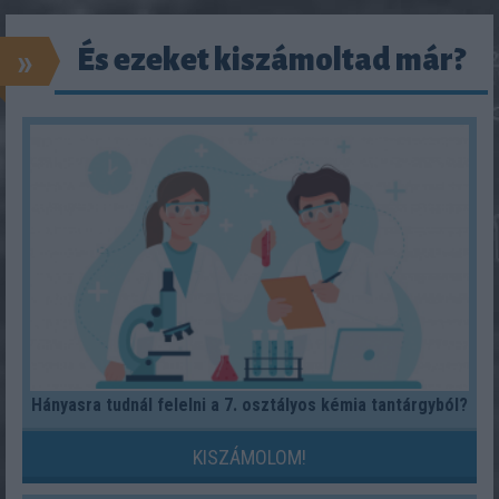
»
És ezeket kiszámoltad már?
Hányasra tudnál felelni a 7. osztályos kémia tantárgyból?
KISZÁMOLOM!