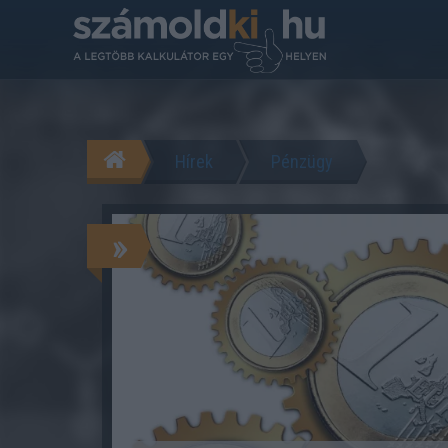
Hírek
Pénzügy
»