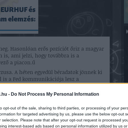
 - EURHUF és
am elemzés:
meg. Hasonlóan erős pozíciót őriz a magyar
 is, ami jelzi, hogy továbbra is a
ező a piacon.ű
zusa. A héten egyedül béradatok jönnek ki
l is a Fed kommunikációja lesz a
 és Powell szavai is igazolják az októberi,
atvágásokat, úgy tovább erősödhet a
.hu -
Do Not Process My Personal Information
to opt-out of the sale, sharing to third parties, or processing of your per
piac a héten
formation for targeted advertising by us, please use the below opt-out s
7
r selection. Please note that after your opt-out request is processed y
mozgások mellett zajlott le a kereskedés a
eing interest-based ads based on personal information utilized by us or