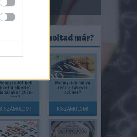
ezeket kiszámoltad már?
Mennyi adót kell
Mennyi idő múlva
fizetni albérlet
lesz a tavaszi
iadásakor 2026-
szünet?
ban?
KISZÁMOLOM!
KISZÁMOLOM!