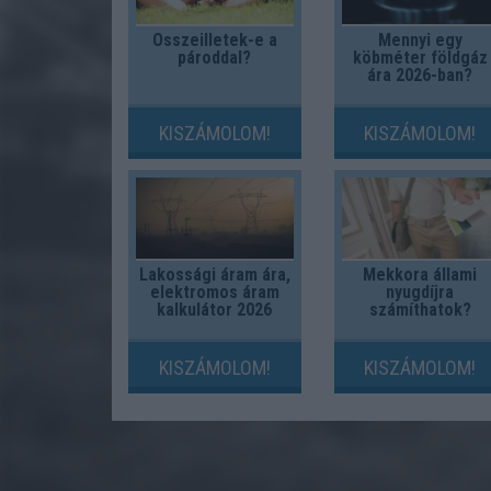
Összeilletek-e a
Mennyi egy
pároddal?
köbméter földgáz
ára 2026-ban?
KISZÁMOLOM!
KISZÁMOLOM!
Lakossági áram ára,
Mekkora állami
elektromos áram
nyugdíjra
kalkulátor 2026
számíthatok?
KISZÁMOLOM!
KISZÁMOLOM!