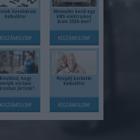
ntek tizenhárom
Mennyibe kerül egy
kalkulátor
kWh elektromos
áram 2026-ben?
KISZÁMOLOM!
KISZÁMOLOM!
Kitalálod, hogy
Nyugdíj korhatár
melyik európai
kalkulátor
árosban jártunk?
KISZÁMOLOM!
KISZÁMOLOM!