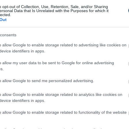
Worms in Your Body!
p
o opt-out of Collection, Use, Retention, Sale, and/or Sharing
ersonal Data that Is Unrelated with the Purposes for which it
lected.
Out
consents
o allow Google to enable storage related to advertising like cookies on
evice identifiers in apps.
Off
Fungus Is A Parasite, And It
o allow my user data to be sent to Google for online advertising
ry
Dies From A Drop Of Plain...
s.
to allow Google to send me personalized advertising.
o allow Google to enable storage related to analytics like cookies on
evice identifiers in apps.
o allow Google to enable storage related to functionality of the website
This Simple Trick Removes All
Parasites From Your Body!