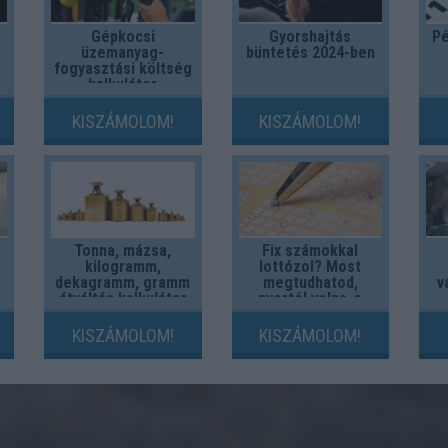
Gépkocsi
Gyorshajtás
Pé
üzemanyag-
büntetés 2024-ben
fogyasztási költség
kalkulátor
KISZÁMOLOM!
KISZÁMOLOM!
Tonna, mázsa,
Fix számokkal
kilogramm,
lottózol? Most
dekagramm, gramm
megtudhatod,
v
átváltás kalkulátor
nyertél volna-e
valaha!
KISZÁMOLOM!
KISZÁMOLOM!