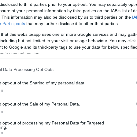
michigan-i egyetem felmérése enyhén
disclosed to third parties prior to your opt-out. You may separately opt-
skodott pénteken, míg a hosszútávú
losure of your personal information by third parties on the IAB’s list of
edtek a legfrissebb eredmények szerint.
. This information may also be disclosed by us to third parties on the
IA
Participants
that may further disclose it to other third parties.
dést az EURUSD kurzusa. Az előttünk álló
 that this website/app uses one or more Google services and may gath
rentúlról: importárindex, kiskereskedelem
including but not limited to your visit or usage behaviour. You may click 
 to Google and its third-party tags to use your data for below specifi
zel együtt elsősorban a Fedre figyelünk: a
ogle consent section.
ghat az amerikai jegybank.
l Data Processing Opt Outs
o opt-out of the Sharing of my personal data.
In
o opt-out of the Sale of my Personal Data.
In
to opt-out of processing my Personal Data for Targeted
ing.
Doctor: One Teaspoon Kills All
In