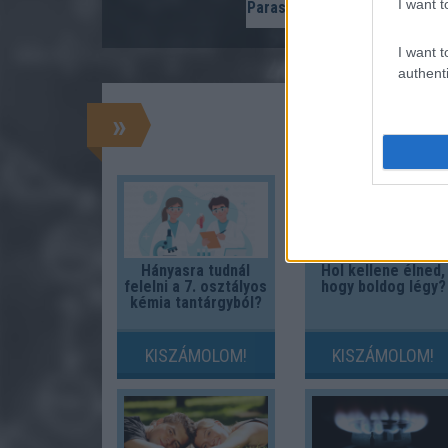
I want t
Parasites
I want t
authenti
»
Hányasra tudnál
Hol kellene élned,
felelni a 7. osztályos
hogy boldog légy?
kémia tantárgyból?
KISZÁMOLOM!
KISZÁMOLOM!