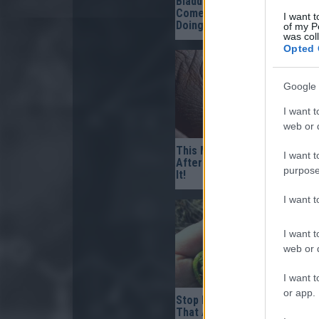
Bladder Leakage After 50
Comes Down to 1 Thing (Sto
I want t
Doing This)
of my P
was col
Opted 
Google 
I want t
web or d
This Mixture ‘Burns’ Fungus 
I want t
After The Very First Use — T
purpose
It!
I want 
I want t
web or d
I want t
or app.
Stop Eating These 3 Foods
That Are Known to Cause