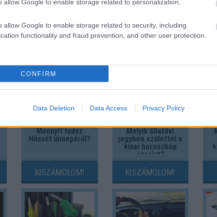
o allow Google to enable storage related to personalization.
o allow Google to enable storage related to security, including
cation functionality and fraud prevention, and other user protection.
És 
CONFIRM
Data Deletion
Data Access
Privacy Policy
Mennyit tudsz
Melyik állatövi
Húsvét ünnepéről?
jegyben születtél a
kínai horoszkóp
k
szerint?
KISZÁMOLOM!
KISZÁMOLOM!