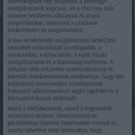
lehetőségeket rejt magában a pénzügyi
szolgáltatások kapcsán, és a Visa ma már
számos területen alkalmaz AI alapú
megoldásokat, nemcsak a csalások
felderítésére és megelőzésére.
A Visa értéknövelt szolgáltatásai közel 200
terméket számlálnak az elfogadás, a
tanácsadás, a kibocsátás, a nyílt banki
szolgáltatások és a biztonság területén. A
vállalat több évtizedes szakértelmének és
jelentős befektetéseinek eredménye, hogy 100
különböző mesterséges intelligenciát
használó alkalmazással segíti ügyfelei és a
kártyabirtokosok védelmét.
Mind a vállalkozások, mind a fogyasztók
személyre szabott, élményszerű és
gördülékeny fizetési élményeket várnak el,
amely lehetővé teszi számukra, hogy