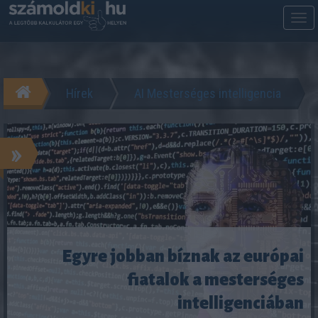
M
m
Hírek
AI Mesterséges intelligencia
»
Egyre jobban bíznak az európai
fiatalok a mesterséges
intelligenciában