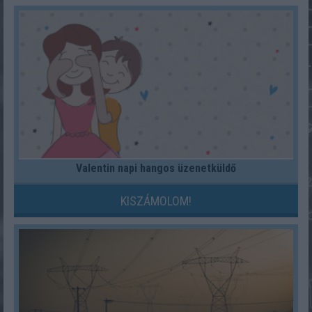
Valentin napi hangos üzenetküldő
KISZÁMOLOM!