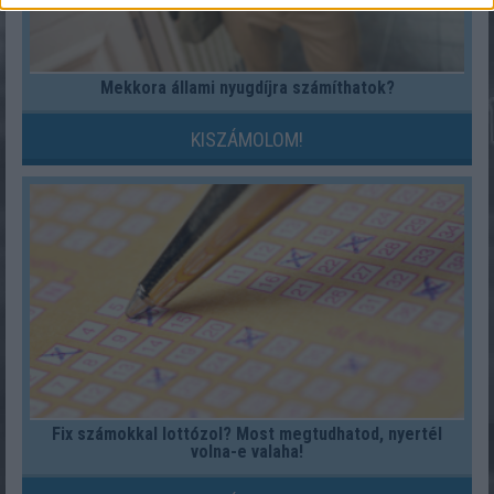
Mekkora állami nyugdíjra számíthatok?
KISZÁMOLOM!
Fix számokkal lottózol? Most megtudhatod, nyertél
volna-e valaha!