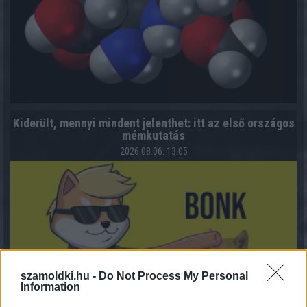
Kiderült, mennyi mindent jelenthet: itt az első országos
mémkutatás
2026.08.06. 13:05
szamoldki.hu -
Do Not Process My Personal
Information