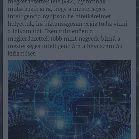
megkérdezettek fele (49%) nyitottnak
mutatkozik arra, hogy a mesterséges
intelligencia nyújtson be hitelkérelmet
helyettük, ha biztonságosan végig tudja vinni
a folyamatot. Ezen túlmenően a
megkérdezettek több mint negyede bízná a
mesterséges intelligenciára a havi számlák
kifizetését.