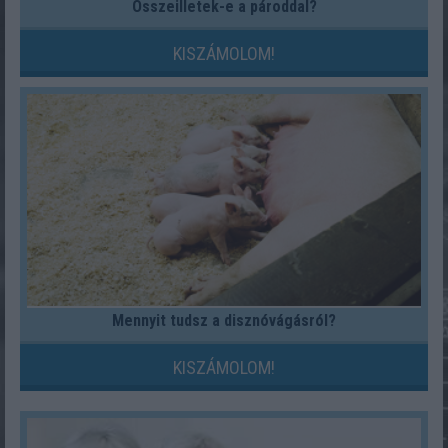
Összeilletek-e a pároddal?
KISZÁMOLOM!
Mennyit tudsz a disznóvágásról?
KISZÁMOLOM!