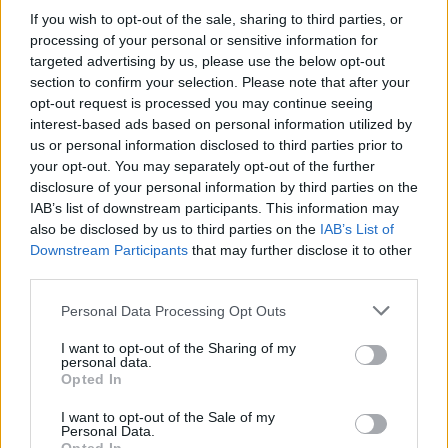
If you wish to opt-out of the sale, sharing to third parties, or
Húsz lakóközösség nyert milliókat – panelok és
processing of your personal or sensitive information for
téglaépületek is megújulnak országszerte
targeted advertising by us, please use the below opt-out
2026.08.06. 13:00
section to confirm your selection. Please note that after your
opt-out request is processed you may continue seeing
interest-based ads based on personal information utilized by
us or personal information disclosed to third parties prior to
your opt-out. You may separately opt-out of the further
disclosure of your personal information by third parties on the
IAB’s list of downstream participants. This information may
also be disclosed by us to third parties on the
IAB’s List of
Downstream Participants
that may further disclose it to other
third parties.
Please note that this website/app uses one or more Google
Personal Data Processing Opt Outs
services and may gather and store information including but
not limited to your visit or usage behaviour. You may click to
I want to opt-out of the Sharing of my
Elfelejtetted, meddig parkolsz? már a telefonod
personal data.
grant or deny consent to Google and its third-party tags to
kezdőképernyőjén is láthatod
Opted In
use your data for below specified purposes in below Google
2026.08.06. 12:50
consent section.
I want to opt-out of the Sale of my
Personal Data.