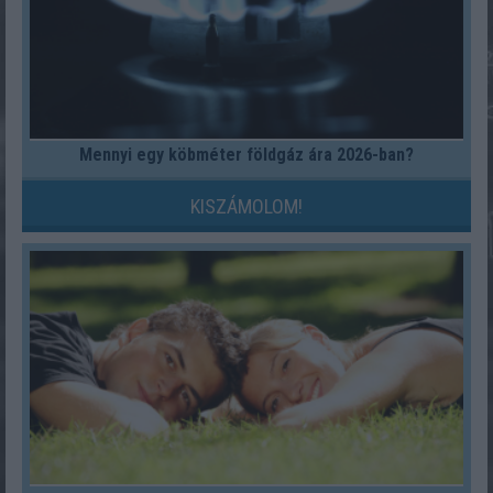
Mennyi egy köbméter földgáz ára 2026-ban?
KISZÁMOLOM!