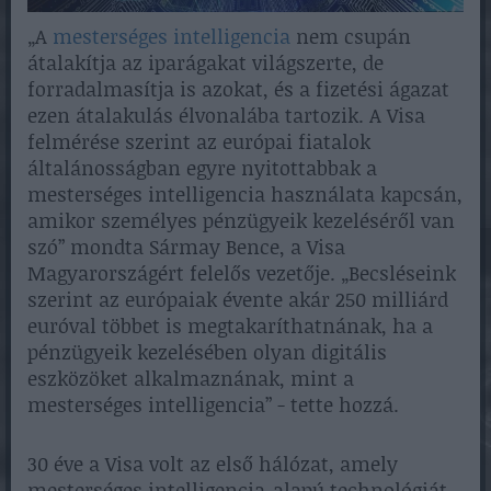
„A
mesterséges intelligencia
nem csupán
átalakítja az iparágakat világszerte, de
forradalmasítja is azokat, és a fizetési ágazat
ezen átalakulás élvonalába tartozik. A Visa
felmérése szerint az európai fiatalok
általánosságban egyre nyitottabbak a
mesterséges intelligencia használata kapcsán,
amikor személyes pénzügyeik kezeléséről van
szó” mondta Sármay Bence, a Visa
Magyarországért felelős vezetője. „Becsléseink
szerint az európaiak évente akár 250 milliárd
euróval többet is megtakaríthatnának, ha a
pénzügyeik kezelésében olyan digitális
eszközöket alkalmaznának, mint a
mesterséges intelligencia” - tette hozzá.
30 éve a Visa volt az első hálózat, amely
mesterséges intelligencia-alapú technológiát