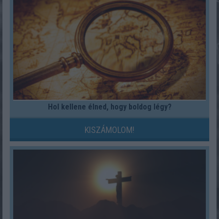
Hol kellene élned, hogy boldog légy?
KISZÁMOLOM!