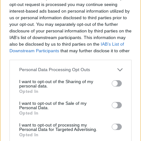
opt-out request is processed you may continue seeing
interest-based ads based on personal information utilized by
us or personal information disclosed to third parties prior to
your opt-out. You may separately opt-out of the further
disclosure of your personal information by third parties on the
1 éves műszaki vizsga: ezért szigorúbb a taxisok,
IAB’s list of downstream participants. This information may
mentők és személyszállító járművek ellenőrzése
also be disclosed by us to third parties on the
IAB’s List of
2026.08.07. 13:12
Downstream Participants
that may further disclose it to other
third parties.
Please note that this website/app uses one or more Google
Personal Data Processing Opt Outs
services and may gather and store information including but
not limited to your visit or usage behaviour. You may click to
I want to opt-out of the Sharing of my
personal data.
grant or deny consent to Google and its third-party tags to
Opted In
use your data for below specified purposes in below Google
consent section.
I want to opt-out of the Sale of my
Personal Data.
Opted In
I want to opt-out of processing my
Personal Data for Targeted Advertising.
Opted In