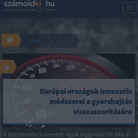
M
m
Hírek
Autó
»
Európai országok innovatív
módszerei a gyorshajtás
visszaszorítására
A közlekedési balesetek egyik leggyakoribb oka a