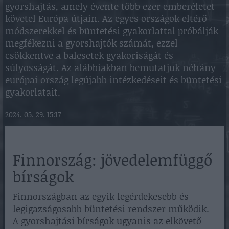
gyorshajtás, amely évente több ezer emberéletet
követel Európa útjain. Az egyes országok eltérő
módszerekkel és büntetési gyakorlattal próbálják
megfékezni a gyorshajtók számát, ezzel
csökkentve a balesetek gyakoriságát és
súlyosságát. Az alábbiakban bemutatjuk néhány
európai ország legújabb intézkedéseit és büntetési
gyakorlatait.
2024. 05. 29. 15:17
Finnország: jövedelemfüggő
bírságok
Finnországban az egyik legérdekesebb és
legigazságosabb büntetési rendszer működik.
A gyorshajtási bírságok ugyanis az elkövető