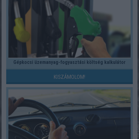
Gépkocsi üzemanyag-fogyasztási költség kalkulátor
KISZÁMOLOM!