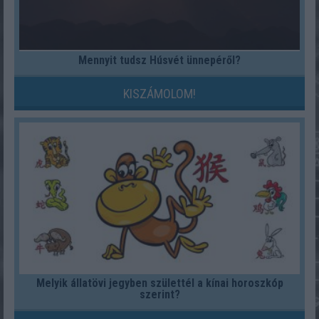
Mennyit tudsz Húsvét ünnepéről?
KISZÁMOLOM!
Melyik állatövi jegyben születtél a kínai horoszkóp
szerint?