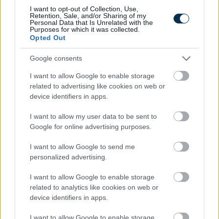
I want to opt-out of Collection, Use,
Fenntarthatóbb nyaralás külföldön: hét egyszerű
Retention, Sale, and/or Sharing of my
Personal Data that Is Unrelated with the
szokás, amellyel a magyar utazók csökkenthetik
Purposes for which it was collected.
környezeti lábnyomukat
Opted Out
2026.08.07. 12:48
Google consents
I want to allow Google to enable storage
related to advertising like cookies on web or
device identifiers in apps.
I want to allow my user data to be sent to
Google for online advertising purposes.
I want to allow Google to send me
personalized advertising.
I want to allow Google to enable storage
related to analytics like cookies on web or
device identifiers in apps.
I want to allow Google to enable storage