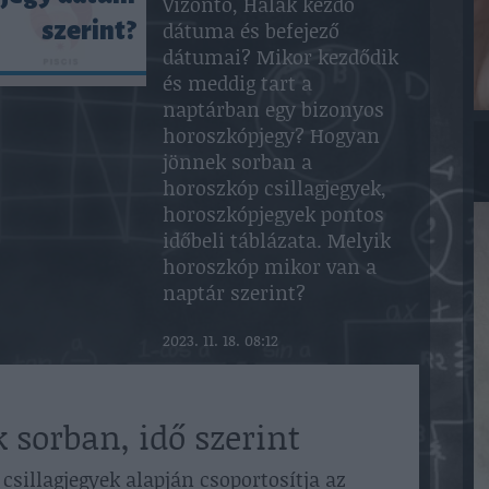
Vízöntő, Halak kezdő
dátuma és befejező
szerint?
dátumai? Mikor kezdődik
és meddig tart a
naptárban egy bizonyos
horoszkópjegy? Hogyan
jönnek sorban a
horoszkóp csillagjegyek,
horoszkópjegyek pontos
időbeli táblázata. Melyik
horoszkóp mikor van a
naptár szerint?
2023. 11. 18. 08:12
 sorban, idő szerint
csillagjegyek alapján csoportosítja az