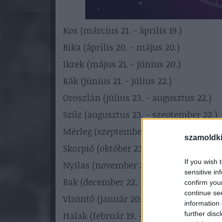
Kos (március 21. - április 19.)
Bika (április 20. - május 20.)
Ikrek (május 21. - június 20.)
Rák (június 21. - július 22.)
Oroszlán (július 23. - augusztus 22.)
Szűz (augusztus 23. - szeptember 22.)
Mérleg (szeptember 23. - október 22.)
szamoldki
Skorpió (október 23. - november 21.)
If you wish 
Nyilas (november 22. - december 21.)
sensitive in
Bak (december 22. - január 19.)
confirm you
continue se
Vízöntő (január 20. - február 18.)
information 
Halak (február 19. - március 20.)
further disc