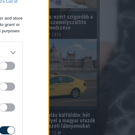
B’s List of
1 éves műszaki vizsga: ezért szigorúbb a
er and store
taxisok, mentők és személyszállító
to grant or
járművek ellenőrzése
ed purposes
2026.08.07. 13:12
Fenntarthatóbb nyaralás külföldön: hét
gyszerű szokás, amellyel a magyar utazók
csökkenthetik környezeti lábnyomukat
2026.08.07. 12:48