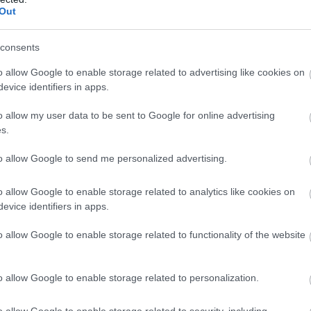
Out
consents
o allow Google to enable storage related to advertising like cookies on
namikusak, mindig készen állnak az új
evice identifiers in apps.
lötte kitartó és határozott személyiségeik
ek be a csoportokban. Az impulzivitás és
o allow my user data to be sent to Google for online advertising
 spontaneitás és energiát hozza az
s.
to allow Google to send me personalized advertising.
M
ízhatóak, mind személyes, mind szakmai
o allow Google to enable storage related to analytics like cookies on
yű emberek szeretik a komfortot és a
evice identifiers in apps.
k a célok elérésében. Az érzéki élvezeteket
o allow Google to enable storage related to functionality of the website
művészetek terén.
o allow Google to enable storage related to personalization.
iak és intellektuálisan érdeklődők, mindig
ek horoszkóp
jegy szülöttei szociális és
o allow Google to enable storage related to security, including