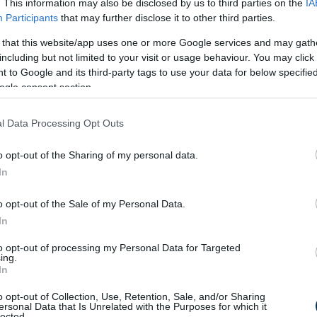
. This information may also be disclosed by us to third parties on the
IA
ek legfőbb ismertetőjelei
Participants
that may further disclose it to other third parties.
ai:
 that this website/app uses one or more Google services and may gath
including but not limited to your visit or usage behaviour. You may click 
 to Google and its third-party tags to use your data for below specifi
ogle consent section.
l Data Processing Opt Outs
o opt-out of the Sharing of my personal data.
In
o opt-out of the Sale of my Personal Data.
In
to opt-out of processing my Personal Data for Targeted
ing.
In
e
o opt-out of Collection, Use, Retention, Sale, and/or Sharing
ersonal Data that Is Unrelated with the Purposes for which it
lected.