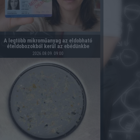
A legtöbb mikroműanyag az eldobható
ételdobozokból kerül az ebédünkbe
2026.08.09. 09:00