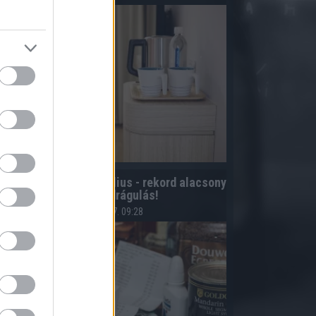
agyar infláció 2026 július - rekord alacsony
szinten a drágulás!
2026.08.07. 09:28