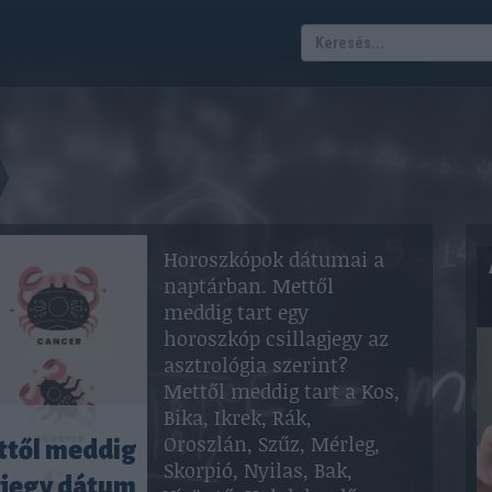
Horoszkópok dátumai a
naptárban. Mettől
meddig tart egy
horoszkóp csillagjegy az
asztrológia szerint?
Mettől meddig tart a Kos,
Bika, Ikrek, Rák,
Oroszlán, Szűz, Mérleg,
ttől meddig
Skorpió, Nyilas, Bak,
gjegy dátum