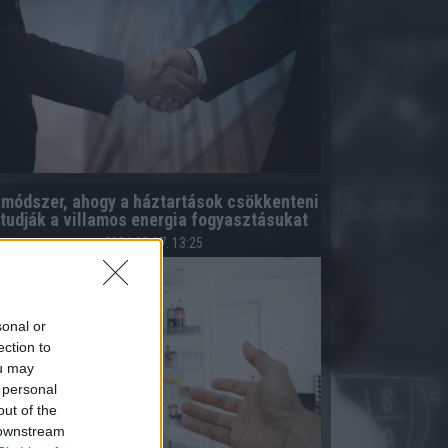
 módszer, ahogy a háztartások csökkenteni
tudják a villamos energia fogyasztásukat
2026.08.07. 13:25
sonal or
ection to
ou may
 personal
out of the
 downstream