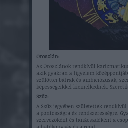
Oroszlán:
Az Oroszlánok rendkívül karizmatiku
akik gyakran a figyelem középpontjá
szülöttei bátrak és ambiciózusak, szer
képességeikkel kiemelkednek. Szeretik
Szűz:
A Szűz jegyében születettek rendkívül 
a pontosságra és rendszerességre. Gya
szervezőként és tanácsadóként a csop
a hatékonyság és a rend.