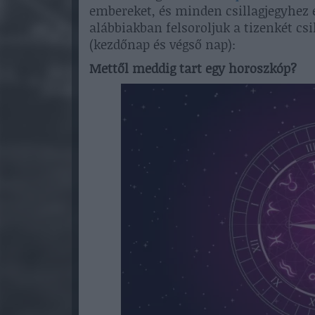
embereket, és minden csillagjegyhez e
alábbiakban felsoroljuk a tizenkét cs
(kezdőnap és végső nap):
Mettől meddig tart egy horoszkóp?