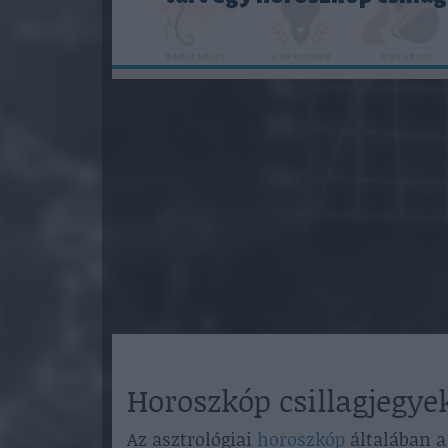
Horoszkóp csillagjegyek
Az asztrológiai
horoszkóp
általában a 