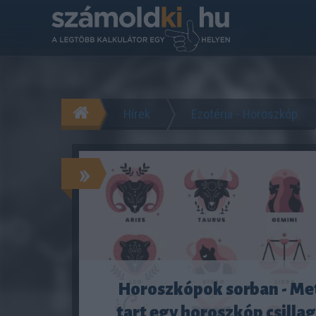
Hírek
Ezotéria - Horoszkóp
»
Horoszkópok sorban - Me
tart egy horoszkóp csilla