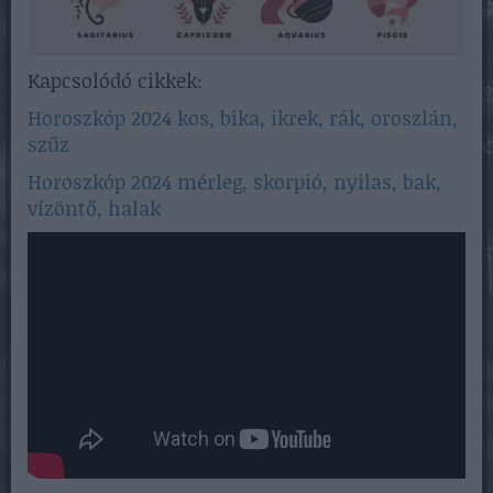
Kapcsolódó cikkek:
Horoszkóp 2024 kos, bika, ikrek, rák, oroszlán,
szűz
Horoszkóp 2024 mérleg, skorpió, nyilas, bak,
vízöntő, halak