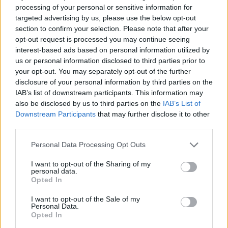
processing of your personal or sensitive information for
targeted advertising by us, please use the below opt-out
section to confirm your selection. Please note that after your
opt-out request is processed you may continue seeing
interest-based ads based on personal information utilized by
us or personal information disclosed to third parties prior to
your opt-out. You may separately opt-out of the further
disclosure of your personal information by third parties on the
IAB’s list of downstream participants. This information may
also be disclosed by us to third parties on the
IAB’s List of
7 módszer, ahogy a háztartások csökkenteni tudják a
Downstream Participants
that may further disclose it to other
villamos energia fogyasztásukat
third parties.
2026.08.07. 13:25
Please note that this website/app uses one or more Google
Personal Data Processing Opt Outs
services and may gather and store information including but
not limited to your visit or usage behaviour. You may click to
I want to opt-out of the Sharing of my
personal data.
grant or deny consent to Google and its third-party tags to
Opted In
use your data for below specified purposes in below Google
consent section.
I want to opt-out of the Sale of my
Personal Data.
Opted In