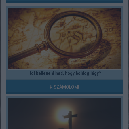
Hol kellene élned, hogy boldog légy?
KISZÁMOLOM!