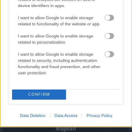
device identifiers in apps.
Fenntarthatóbb nyaralás külföldön: hét egyszerű
szokás, amellyel a magyar utazók csökkenthetik
I want to allow Google to enable storage
környezeti lábnyomukat
related to functionality of the website or app.
2026.08.07. 12:48
I want to allow Google to enable storage
related to personalization.
I want to allow Google to enable storage
related to security, including authentication
functionality and fraud prevention, and other
user protection.
CONFIRM
Data Deletion
Data Access
Privacy Policy
Magyar infláció 2026 július - rekord alacsony szinten a
drágulás!