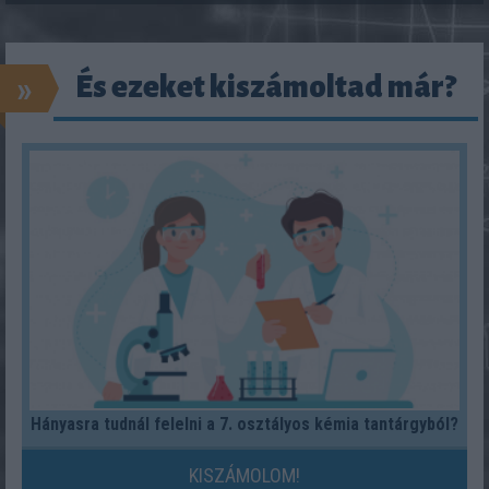
»
És ezeket kiszámoltad már?
Hányasra tudnál felelni a 7. osztályos kémia tantárgyból?
KISZÁMOLOM!