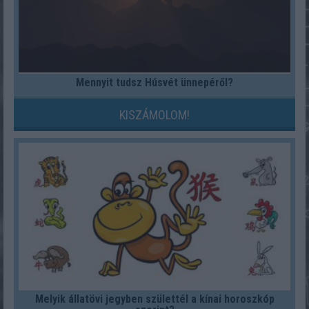
Mennyit tudsz Húsvét ünnepéről?
KISZÁMOLOM!
Melyik állatövi jegyben születtél a kínai horoszkóp