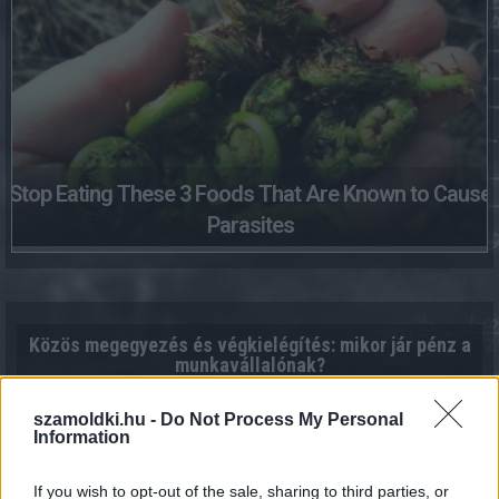
Stop Eating These 3 Foods That Are Known to Cause
Parasites
Közös megegyezés és végkielégítés: mikor jár pénz a
munkavállalónak?
2026.08.07. 14:54
szamoldki.hu -
Do Not Process My Personal
Information
If you wish to opt-out of the sale, sharing to third parties, or