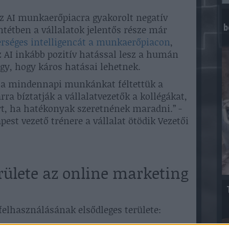
z AI munkaerőpiacra gyakorolt negatív
b
ntétben a vállalatok jelentős része már
rséges intelligencát a munkaerőpiacon
,
z AI inkább pozitív hatással lesz a humán
y, hogy káros hatásai lehetnek.
 a mindennapi munkánkat féltettük a
rra bíztatják a vállalatvezetők a kollégákat,
t, ha hatékonyak szeretnének maradni.” -
est vezető trénere a vállalat ötödik Vezetői
erülete az online marketing
 felhasználásának elsődleges területe:
, reklámkampányok optimalizálása,