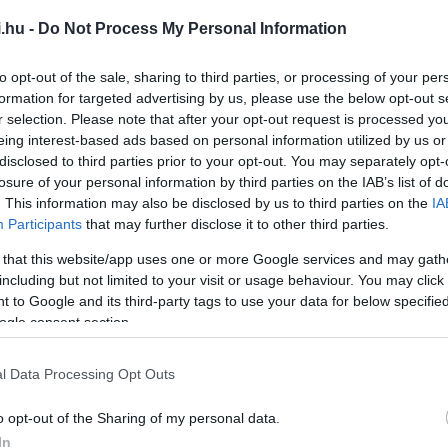
ió, prediktív elemzés,
.hu -
Do Not Process My Personal Information
to opt-out of the sale, sharing to third parties, or processing of your per
dtebb AI-megoldások a szöveggeneráló
formation for targeted advertising by us, please use the below opt-out s
közök (29%) és a chatbotok (11%).
r selection. Please note that after your opt-out request is processed y
eing interest-based ads based on personal information utilized by us or
I-tudásra szomjaznak
disclosed to third parties prior to your opt-out. You may separately opt-
losure of your personal information by third parties on the IAB’s list of
. This information may also be disclosed by us to third parties on the
IA
Participants
that may further disclose it to other third parties.
 that this website/app uses one or more Google services and may gath
including but not limited to your visit or usage behaviour. You may click 
 to Google and its third-party tags to use your data for below specifi
ogle consent section.
l Data Processing Opt Outs
o opt-out of the Sharing of my personal data.
In