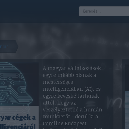
encia
A magyar vállalkozások
egyre inkább bíznak a
mesterséges
intelligenciában (AI), és
egyre kevésbé tartanak
attól, hogy az
veszélyeztetné a humán
munkaerőt - derül ki a
yar cégek a
Comline Budapest
lligenciáról