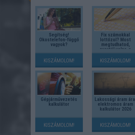
Segítség!
Fix számokkal
Okostelefon-függő
lottózol? Most
vagyok?
megtudhatod,
nyertél volna-e
valaha!
KISZÁMOLOM!
KISZÁMOLOM!
Gépjárművezetés
Lakossági áram ára
kalkulátor
elektromos áram
kalkulátor 2026
KISZÁMOLOM!
KISZÁMOLOM!