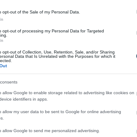
o opt-out of the Sale of my Personal Data.
In
to opt-out of processing my Personal Data for Targeted
ing.
In
 számára a legnagyobb akadályt az AI
o opt-out of Collection, Use, Retention, Sale, and/or Sharing
ersonal Data that Is Unrelated with the Purposes for which it
 jelenti (57%). A megkérdezettek 54%-a
lected.
e szüksége az AI hatékonyabb üzleti
Out
consents
elműen mutatja, hogy a vállalatok
 Az AI nem az emberi munkahelyek
o allow Google to enable storage related to advertising like cookies on
, hogy hatékonyabbá tegye a munkavégzést
evice identifiers in apps.
akemberektől megtanulni, hogy igazán jól
o allow my user data to be sent to Google for online advertising
lógiákat.”
s.
, hogy az AI már most is komoly
52%-a szerint kulcsfontosságú tényező a
to allow Google to send me personalized advertising.