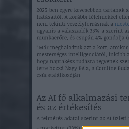
2025-ben egyre kevesebben tartanak a
hatásaitól. A korábbi félelmekkel elle
nem tekinti veszélyforrásnak a
meste
ugyanis a válaszadók 33%-a szerint a
munkaerőre, és csupán 4% gondolja úg
“Már meghaladtuk azt a kort, amikor
mesterséges intelligenciától, inkább a
hogy naprakész tudásra tegyenek szer
tette hozzá Nagy Béla, a Comline Budap
csúcstalálkozóján
Az AI fő alkalmazási t
és az értékesítés
A felmérés adatai szerint az AI üzleti
- marketing (33%) – tartalomgyártás