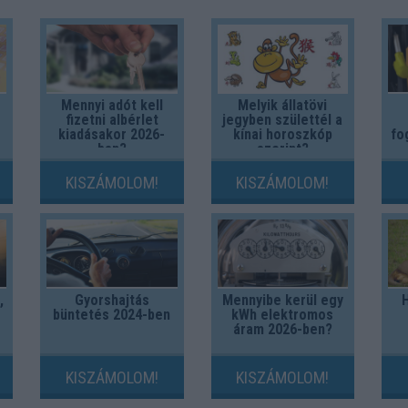
Mennyi adót kell
Melyik állatövi
fizetni albérlet
jegyben születtél a
kiadásakor 2026-
kínai horoszkóp
fo
ban?
szerint?
KISZÁMOLOM!
KISZÁMOLOM!
,
Gyorshajtás
Mennyibe kerül egy
büntetés 2024-ben
kWh elektromos
áram 2026-ben?
KISZÁMOLOM!
KISZÁMOLOM!