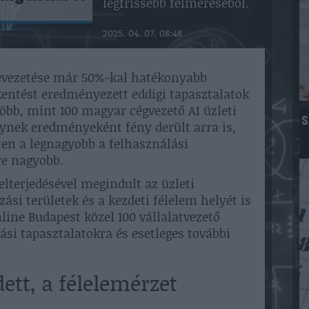
legfrissebb felméréséből.
2025. 04. 07. 08:48
bevezetése már 50%-kal hatékonyabb
entést eredményezett eddigi tapasztalatok
több, mint 100 magyar cégvezető AI üzleti
S
lynek eredményeként fény derült arra is,
ten a legnagyobb a felhasználási
yre nagyobb.
lterjedésével megindult az üzleti
ási területek és a kezdeti félelem helyét is
line Budapest közel 100 vállalatvezető
ási tapasztalatokra és esetleges további
tt, a félelemérzet