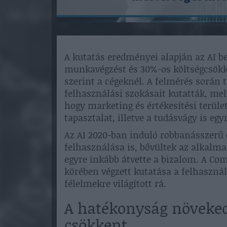
A kutatás eredményei alapján az AI 
munkavégzést és 30%-os költségcsökk
szerint a cégeknél. A felmérés során 
felhasználási szokásait kutatták, me
hogy marketing és értékesítési terüle
tapasztalat, illetve a tudásvágy is eg
Az AI 2020-ban induló robbanásszerű e
felhasználása is, bővültek az alkalmaz
egyre inkább átvette a bizalom. A Com
körében végzett kutatása a felhasznál
félelmekre világított rá.
A hatékonyság növekede
csökkent