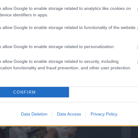
n elengedhetetlen a megfelelő tudás
e sürgetőbb igényként fogalmaznak meg.
o allow Google to enable storage related to analytics like cookies on
evice identifiers in apps.
o allow Google to enable storage related to functionality of the website
o allow Google to enable storage related to personalization.
o allow Google to enable storage related to security, including
cation functionality and fraud prevention, and other user protection.
5 Parasite-Causing Foods You
Should Stop Eating Right Now
CONFIRM
Data Deletion
Data Access
Privacy Policy