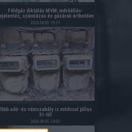
Földgáz diktálás MVM: mérőállás-
ejelentés, számlázás és gázárak érthetően
2026.08.05. 19:17
Több adó- és vámszabály is módosul július
31-től
2026.08.05. 14:03