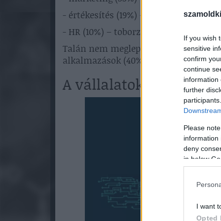
- értékesítés (19%) – ügyfélszegmentác
szamoldki
- HR (10%) – toborzás automatizálása.
If you wish 
Talán nem meglepő, hogy a legelterje
sensitive in
alkalmazások (40%), a képgeneráló esz
confirm you
continue se
A vállalatok további A
information 
further disc
participants
Downstream 
Please note
information 
deny consent
in below Go
Persona
I want t
Opted 