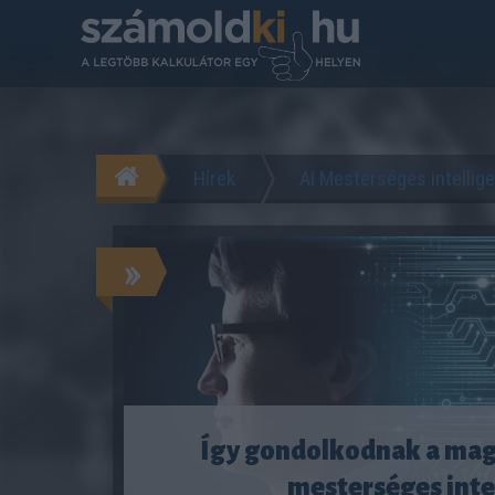
Hírek
AI Mesterséges intellig
»
Így gondolkodnak a mag
mesterséges inte