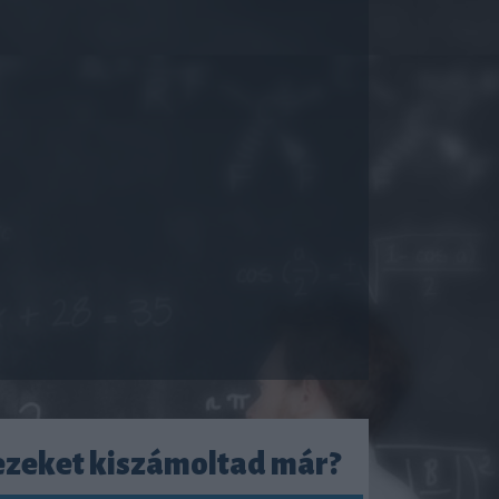
ezeket kiszámoltad már?