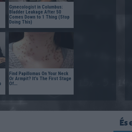
Gynecologist in Columbus:
Bladder Leakage After 50
Comes Down to 1 Thing (Stop
Doing This)
Find Papillomas On Your Neck
Or Armpit? It's The First Stage
p
Of...
És 