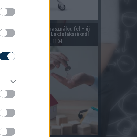
Te döntöd el, mikor használod fel – új
konstrukció az OTP Lakástakaréknál
2026.08.05. 11:04