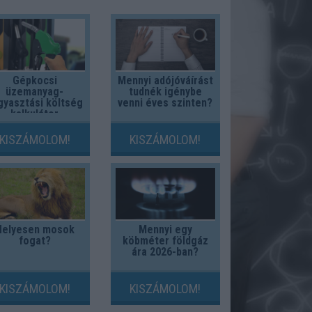
Gépkocsi
Mennyi adójóváírást
üzemanyag-
tudnék igénybe
gyasztási költség
venni éves szinten?
kalkulátor
KISZÁMOLOM!
KISZÁMOLOM!
Helyesen mosok
Mennyi egy
fogat?
köbméter földgáz
ára 2026-ban?
KISZÁMOLOM!
KISZÁMOLOM!