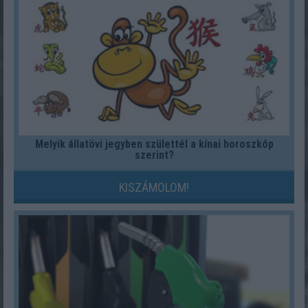
Melyik állatövi jegyben születtél a kínai horoszkóp
szerint?
KISZÁMOLOM!