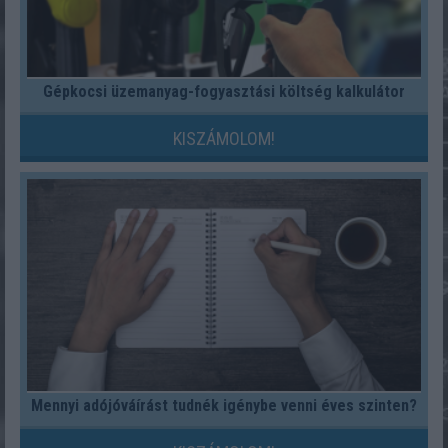
Gépkocsi üzemanyag-fogyasztási költség kalkulátor
KISZÁMOLOM!
Mennyi adójóváírást tudnék igénybe venni éves szinten?