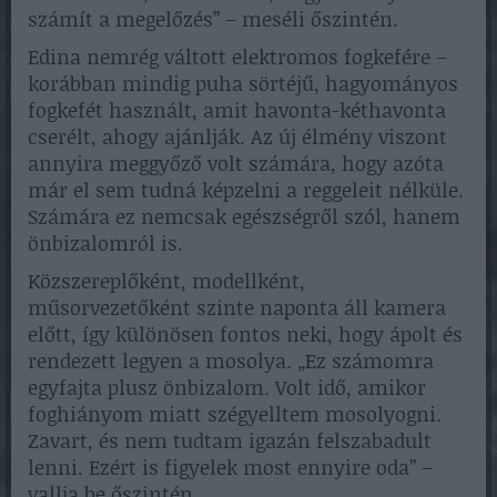
számít a megelőzés” – meséli őszintén.
Edina nemrég váltott elektromos fogkefére –
korábban mindig puha sörtéjű, hagyományos
fogkefét használt, amit havonta-kéthavonta
cserélt, ahogy ajánlják. Az új élmény viszont
annyira meggyőző volt számára, hogy azóta
már el sem tudná képzelni a reggeleit nélküle.
Számára ez nemcsak egészségről szól, hanem
önbizalomról is.
Közszereplőként, modellként,
műsorvezetőként szinte naponta áll kamera
előtt, így különösen fontos neki, hogy ápolt és
rendezett legyen a mosolya. „Ez számomra
egyfajta plusz önbizalom. Volt idő, amikor
foghiányom miatt szégyelltem mosolyogni.
Zavart, és nem tudtam igazán felszabadult
lenni. Ezért is figyelek most ennyire oda” –
vallja be őszintén.