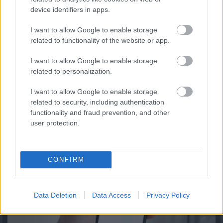
device identifiers in apps.
I want to allow Google to enable storage
related to functionality of the website or app.
I want to allow Google to enable storage
related to personalization.
I want to allow Google to enable storage
Így használd jól a TikTokot utazástervezéshez
related to security, including authentication
functionality and fraud prevention, and other
2026.08.06. 11:34
user protection.
CONFIRM
Data Deletion
Data Access
Privacy Policy