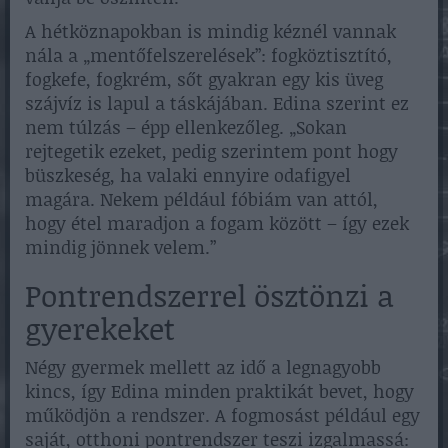
A hétköznapokban is mindig kéznél vannak
nála a „mentőfelszerelések”: fogköztisztító,
fogkefe, fogkrém, sőt gyakran egy kis üveg
szájvíz is lapul a táskájában. Edina szerint ez
nem túlzás – épp ellenkezőleg. „Sokan
rejtegetik ezeket, pedig szerintem pont hogy
büszkeség, ha valaki ennyire odafigyel
magára. Nekem például fóbiám van attól,
hogy étel maradjon a fogam között – így ezek
mindig jönnek velem.”
Pontrendszerrel ösztönzi a
gyerekeket
Négy gyermek mellett az idő a legnagyobb
kincs, így Edina minden praktikát bevet, hogy
működjön a rendszer. A fogmosást például egy
saját, otthoni pontrendszer teszi izgalmassá: