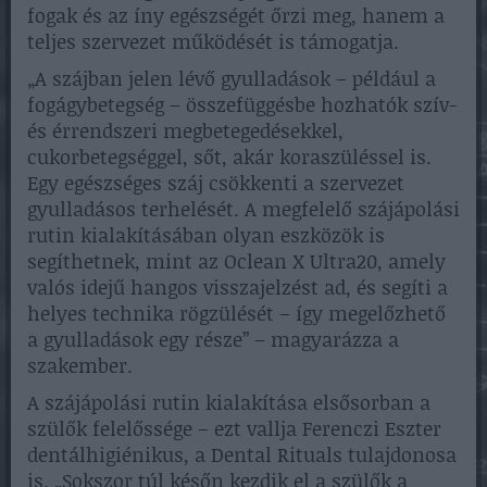
fogak és az íny egészségét őrzi meg, hanem a
teljes szervezet működését is támogatja.
„A szájban jelen lévő gyulladások – például a
fogágybetegség – összefüggésbe hozhatók szív-
és érrendszeri megbetegedésekkel,
cukorbetegséggel, sőt, akár koraszüléssel is.
Egy egészséges száj csökkenti a szervezet
gyulladásos terhelését. A megfelelő szájápolási
rutin kialakításában olyan eszközök is
segíthetnek, mint az Oclean X Ultra20, amely
valós idejű hangos visszajelzést ad, és segíti a
helyes technika rögzülését – így megelőzhető
a gyulladások egy része” – magyarázza a
szakember.
A szájápolási rutin kialakítása elsősorban a
szülők felelőssége – ezt vallja Ferenczi Eszter
dentálhigiénikus, a Dental Rituals tulajdonosa
is. „Sokszor túl későn kezdik el a szülők a