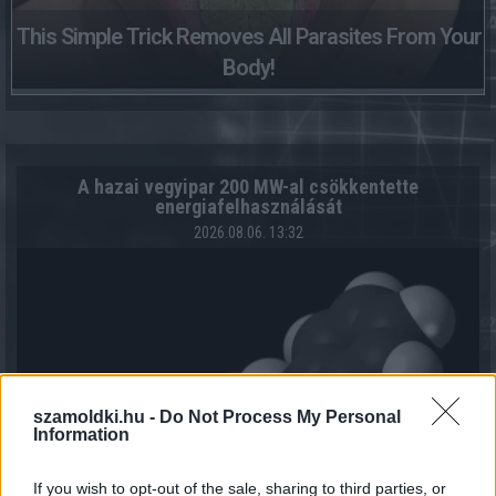
This Simple Trick Removes All Parasites From Your
Body!
A hazai vegyipar 200 MW-al csökkentette
energiafelhasználását
2026.08.06. 13:32
szamoldki.hu -
Do Not Process My Personal
Information
If you wish to opt-out of the sale, sharing to third parties, or