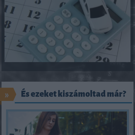
»
És ezeket kiszámoltad már?