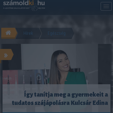
M
m
Hírek
Egészség
»
Így tanítja meg a gyermekeit a
tudatos szájápolásra Kulcsár Edina