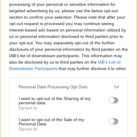
processing of your personal or sensitive information for
targeted advertising by us, please use the below opt-out
section to confirm your selection. Please note that after your
opt-out request is processed you may continue seeing
interest-based ads based on personal information utilized by
Kiderült, mennyi mindent jelenthet: itt az első országos
us or personal information disclosed to third parties prior to
mémkutatás
your opt-out. You may separately opt-out of the further
2026.08.06. 13:05
disclosure of your personal information by third parties on the
IAB’s list of downstream participants. This information may
also be disclosed by us to third parties on the
IAB’s List of
Downstream Participants
that may further disclose it to other
third parties.
Please note that this website/app uses one or more Google
Personal Data Processing Opt Outs
services and may gather and store information including but
not limited to your visit or usage behaviour. You may click to
I want to opt-out of the Sharing of my
personal data.
grant or deny consent to Google and its third-party tags to
Opted In
use your data for below specified purposes in below Google
consent section.
I want to opt-out of the Sale of my
Personal Data.
Húsz lakóközösség nyert milliókat – panelok és
Opted In
téglaépületek is megújulnak országszerte