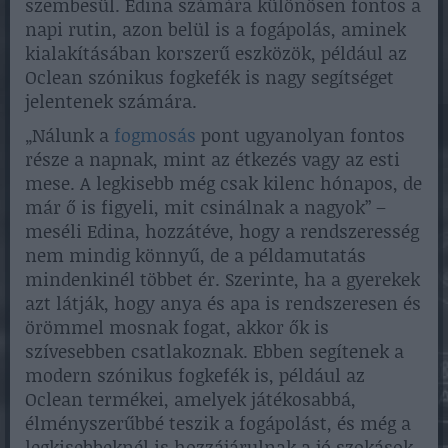
szembesül. Edina számára különösen fontos a
napi rutin, azon belül is a fogápolás, aminek
kialakításában korszerű eszközök, például az
Oclean szónikus fogkefék is nagy segítséget
jelentenek számára.
„Nálunk a
fogmosás
pont ugyanolyan fontos
része a napnak, mint az étkezés vagy az esti
mese. A legkisebb még csak kilenc hónapos, de
már ő is figyeli, mit csinálnak a nagyok” –
meséli Edina, hozzátéve, hogy a rendszeresség
nem mindig könnyű, de a példamutatás
mindenkinél többet ér. Szerinte, ha a gyerekek
azt látják, hogy anya és apa is rendszeresen és
örömmel mosnak fogat, akkor ők is
szívesebben csatlakoznak. Ebben segítenek a
modern szónikus fogkefék is, például az
Oclean termékei, amelyek játékosabbá,
élményszerűbbé teszik a fogápolást, és még a
legkisebbeknél is hozzájárulnak a jó szokások