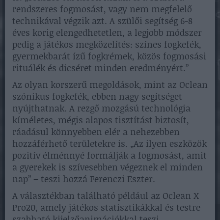
rendszeres fogmosást, vagy nem megfelelő
technikával végzik azt. A szülői segítség 6-8
éves korig elengedhetetlen, a legjobb módszer
pedig a játékos megközelítés: színes fogkefék,
gyermekbarát ízű fogkrémek, közös fogmosási
rituálék és dicséret minden eredményért.”
Az olyan korszerű megoldások, mint az Oclean
szónikus fogkefék, ebben nagy segítséget
nyújthatnak. A rezgő mozgású technológia
kíméletes, mégis alapos tisztítást biztosít,
ráadásul könnyebben elér a nehezebben
hozzáférhető területekre is. „Az ilyen eszközök
pozitív élménnyé formálják a fogmosást, amit
a gyerekek is szívesebben végeznek el minden
nap” – teszi hozzá Ferenczi Eszter.
A választékban található például az Oclean X
Pro20, amely játékos statisztikákkal és testre
szabható kijelzőanimációkkal teszi