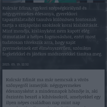
Kulcsár Edina, egykori szépségkirálynő és
négygyermekes édesanya, gyerekkori
tapasztalataiból tanulva különösen fontosnak
tartja a szájápolási szokások korai kialakítását.
Mint mondja, kislányként nem kapott elég
útmutatást a helyes fogmosáshoz, ezért most
tudatosan törekszik arra, hogy saját
gyermekeinek ezt élményszerűen, szónikus
fogkefékkel és játékos módszerekkel tanítsa meg.
2025. 05. 19. 12:52
Kulcsár Edinát ma már nemcsak a vörös
szőnyegről ismerjük: négygyermekes
édesanyaként a mindennapok hősnője is, aki
őszintén beszél a kihívásokról, amelyekkel egy
ilyen népes családban nap mint nap