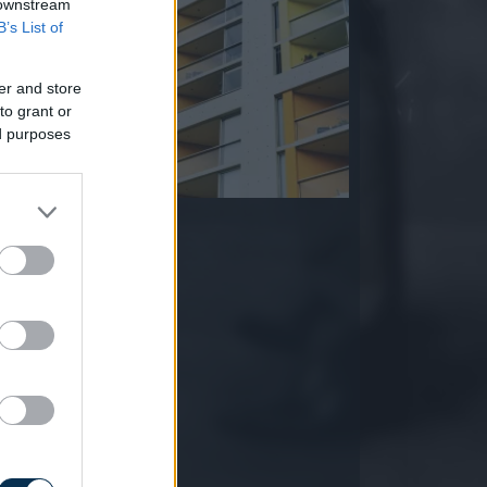
 downstream
B’s List of
er and store
to grant or
ed purposes