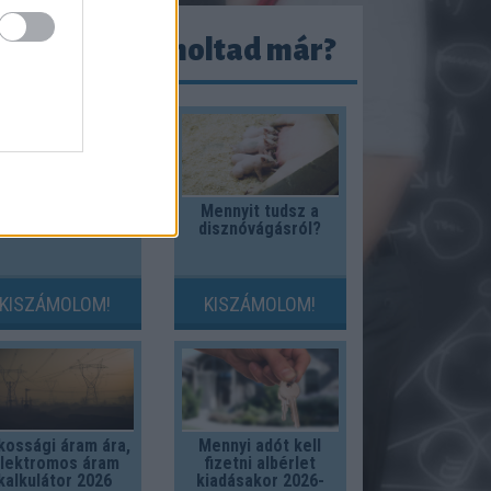
ezeket kiszámoltad már?
sszeilletek-e a
Mennyit tudsz a
pároddal?
disznóvágásról?
KISZÁMOLOM!
KISZÁMOLOM!
kossági áram ára,
Mennyi adót kell
lektromos áram
fizetni albérlet
kalkulátor 2026
kiadásakor 2026-