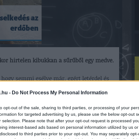
selkedés az
erdőben
kor hirtelen kibukkan a sűrűből egy medve.
 hogy semmi esélye már, ezért letérdel és
.hu -
Do Not Process My Personal Information
mas keresztény legyen!
to opt-out of the sale, sharing to third parties, or processing of your per
formation for targeted advertising by us, please use the below opt-out s
H
edve, mielőtt megette volna a papot,
r selection. Please note that after your opt-out request is processed y
é
eing interest-based ads based on personal information utilized by us or
disclosed to third parties prior to your opt-out. You may separately opt-