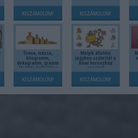
KISZÁMOLOM!
KISZÁMOLOM!
y
Tonna, mázsa,
Melyik állatövi
M
kilogramm,
jegyben születtél a
dekagramm, gramm
kínai horoszkóp
átváltás kalkulátor
szerint?
KISZÁMOLOM!
KISZÁMOLOM!