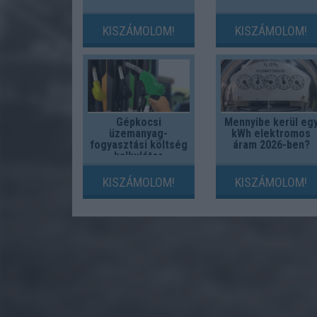
KISZÁMOLOM!
KISZÁMOLOM!
Gépkocsi
Mennyibe kerül eg
üzemanyag-
kWh elektromos
fogyasztási költség
áram 2026-ben?
kalkulátor
KISZÁMOLOM!
KISZÁMOLOM!