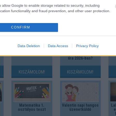
o allow Google to enable storage related to security, including
És 
cation functionality and fraud prevention, and other user protection.
CONFIRM
Data Deletion
Data Access
Privacy Policy
Gyorshajtás
Mennyi egy
Ö
büntetés 2024-ben
köbméter földgáz
ára 2026-ban?
KISZÁMOLOM!
KISZÁMOLOM!
Matematika 1.
Valentin napi hangos
La
osztályos teszt
üzenetküldő
e