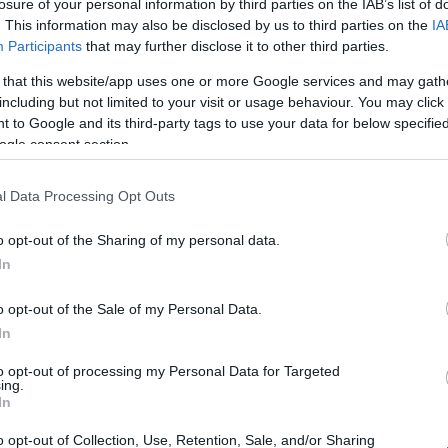
losure of your personal information by third parties on the IAB’s list of
. This information may also be disclosed by us to third parties on the
IA
Participants
that may further disclose it to other third parties.
g amit adtál nékünk, ÁMEN!
 that this website/app uses one or more Google services and may gath
akkor kattints ide!
including but not limited to your visit or usage behaviour. You may click 
 to Google and its third-party tags to use your data for below specifi
ogle consent section.
l Data Processing Opt Outs
o opt-out of the Sharing of my personal data.
In
o opt-out of the Sale of my Personal Data.
In
Find Papillomas On Your Neck
Or Armpit? It's The First Stage
Of...
to opt-out of processing my Personal Data for Targeted
ing.
In
o opt-out of Collection, Use, Retention, Sale, and/or Sharing