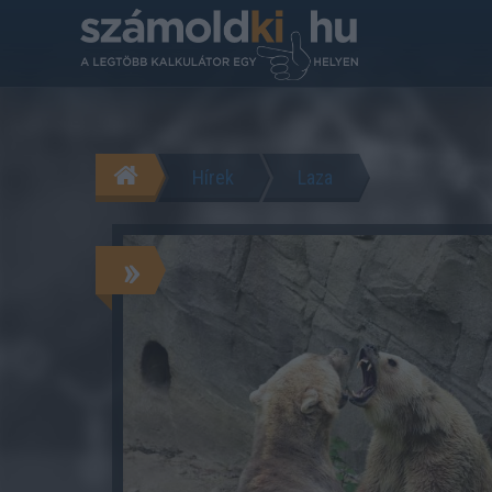
Hírek
Laza
»