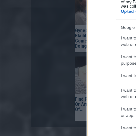
of my P
was col
Opted 
Google 
Gynecologist in Columbus:
Bladder Leakage After 50
I want t
Comes Down to 1 Thing (Sto
web or d
Doing This)
I want t
purpose
I want 
I want t
web or d
Find Papillomas On Your Neck
Or Armpit? It's The First Sta
I want t
Of...
or app.
I want t