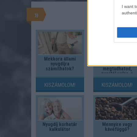
I want t
»
authenti
Mekkora állami
Fix számokkal
nyugdíjra
lottózol? Most
számíthatok?
megtudhatod,
nyertél volna-e
valaha!
KISZÁMOLOM!
KISZÁMOLOM!
Nyugdíj korhatár
Mennyire vagy
kalkulátor
kávéfüggő?