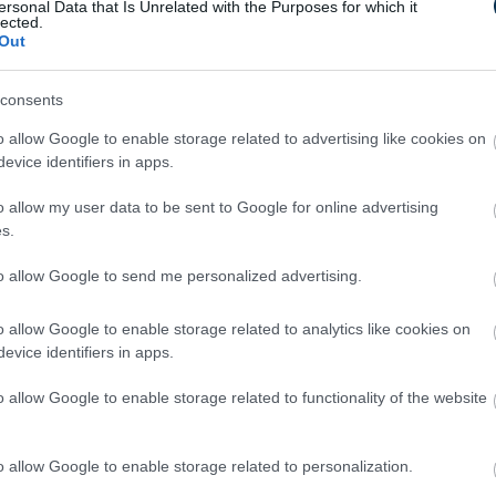
ersonal Data that Is Unrelated with the Purposes for which it
lected.
Out
consents
No Poop For More Than 2 Days
- It's The First Sign Of
o allow Google to enable storage related to advertising like cookies on
p
evice identifiers in apps.
o allow my user data to be sent to Google for online advertising
s.
to allow Google to send me personalized advertising.
o allow Google to enable storage related to analytics like cookies on
evice identifiers in apps.
Gynecologist in Columbus:
ge
Bladder Leakage After 50
o allow Google to enable storage related to functionality of the website
Comes Down to 1 Thing (Stop
Doing This)
o allow Google to enable storage related to personalization.