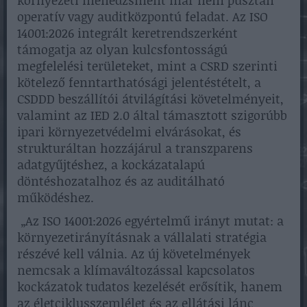
operatív vagy auditközpontú feladat. Az ISO
14001:2026 integrált keretrendszerként
támogatja az olyan kulcsfontosságú
megfelelési területeket, mint a CSRD szerinti
kötelező fenntarthatósági jelentéstételt, a
CSDDD beszállítói átvilágítási követelményeit,
valamint az IED 2.0 által támasztott szigorúbb
ipari környezetvédelmi elvárásokat, és
strukturáltan hozzájárul a transzparens
adatgyűjtéshez, a kockázatalapú
döntéshozatalhoz és az auditálható
működéshez.
„Az ISO 14001:2026 egyértelmű irányt mutat: a
környezetirányításnak a vállalati stratégia
részévé kell válnia. Az új követelmények
nemcsak a klímaváltozással kapcsolatos
kockázatok tudatos kezelését erősítik, hanem
az életciklusszemlélet és az ellátási lánc