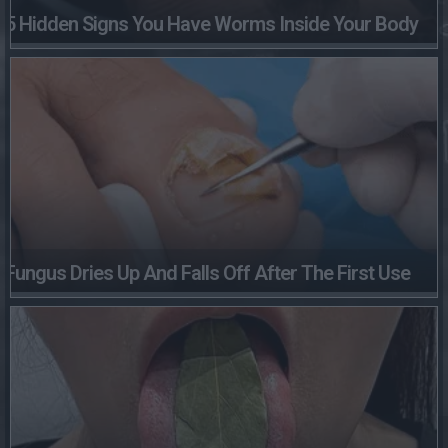
5 Hidden Signs You Have Worms Inside Your Body
Fungus Dries Up And Falls Off After The First Use