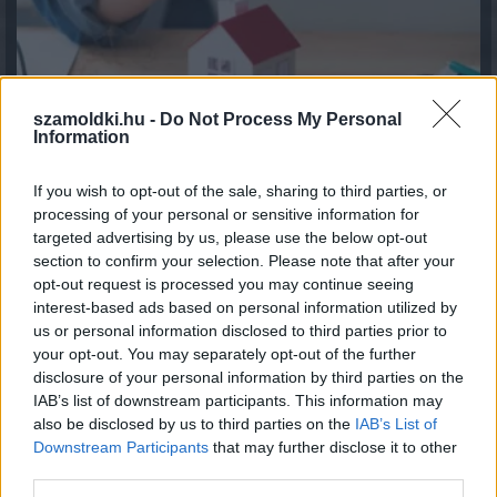
szamoldki.hu -
Do Not Process My Personal
Information
If you wish to opt-out of the sale, sharing to third parties, or
processing of your personal or sensitive information for
Több mint négyszeresére nőtt a magyar háztartások
közvetlen részvényvagyona hat év alatt
targeted advertising by us, please use the below opt-out
section to confirm your selection. Please note that after your
2026.08.05. 09:52
opt-out request is processed you may continue seeing
interest-based ads based on personal information utilized by
us or personal information disclosed to third parties prior to
your opt-out. You may separately opt-out of the further
disclosure of your personal information by third parties on the
IAB’s list of downstream participants. This information may
also be disclosed by us to third parties on the
IAB’s List of
Downstream Participants
that may further disclose it to other
third parties.