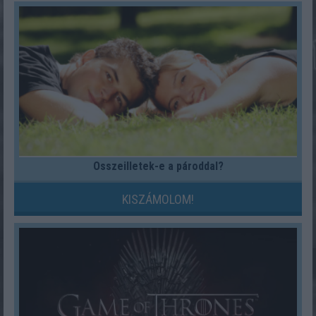
Összeilletek-e a pároddal?
KISZÁMOLOM!