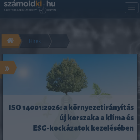
M
m
Hírek
»
ISO 14001:2026: a környezetirányítás
új korszaka a klíma és
ESG‑kockázatok kezelésében