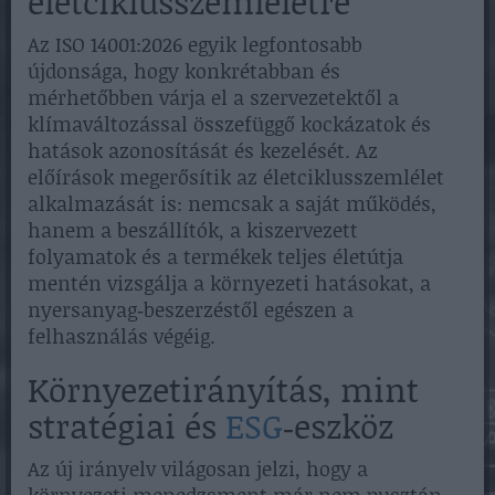
életciklusszemléletre
Az ISO 14001:2026 egyik legfontosabb
újdonsága, hogy konkrétabban és
mérhetőbben várja el a szervezetektől a
klímaváltozással összefüggő kockázatok és
hatások azonosítását és kezelését. Az
előírások megerősítik az életciklusszemlélet
alkalmazását is: nemcsak a saját működés,
hanem a beszállítók, a kiszervezett
folyamatok és a termékek teljes életútja
mentén vizsgálja a környezeti hatásokat, a
nyersanyag‑beszerzéstől egészen a
felhasználás végéig.
Környezetirányítás, mint
stratégiai és
ESG
‑eszköz
Az új irányelv világosan jelzi, hogy a
környezeti menedzsment már nem pusztán