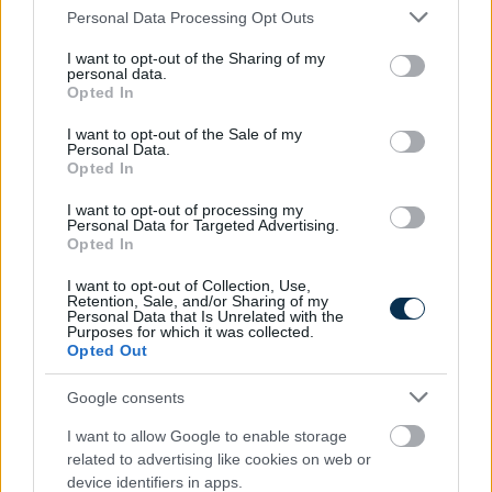
Please note that this website/app uses one or more Google
Personal Data Processing Opt Outs
services and may gather and store information including but
not limited to your visit or usage behaviour. You may click to
I want to opt-out of the Sharing of my
personal data.
grant or deny consent to Google and its third-party tags to
Opted In
use your data for below specified purposes in below Google
Endoszkópos gerincműtét: úttörő eljárást mutat be az
consent section.
I want to opt-out of the Sale of my
SZTE
Personal Data.
Opted In
2026.08.05. 08:45
I want to opt-out of processing my
Personal Data for Targeted Advertising.
Opted In
I want to opt-out of Collection, Use,
Retention, Sale, and/or Sharing of my
Personal Data that Is Unrelated with the
Purposes for which it was collected.
Opted Out
Google consents
I want to allow Google to enable storage
related to advertising like cookies on web or
device identifiers in apps.