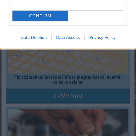
CONFIRM
Data Deletion
Data Access
Privacy Policy
Fix számokkal lottózol? Most megtudhatod, nyertél
volna-e valaha!
KISZÁMOLOM!