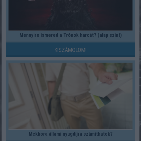
Mennyire ismered a Trónok harcát? (alap szint)
KISZÁMOLOM!
Mekkora állami nyugdíjra számíthatok?