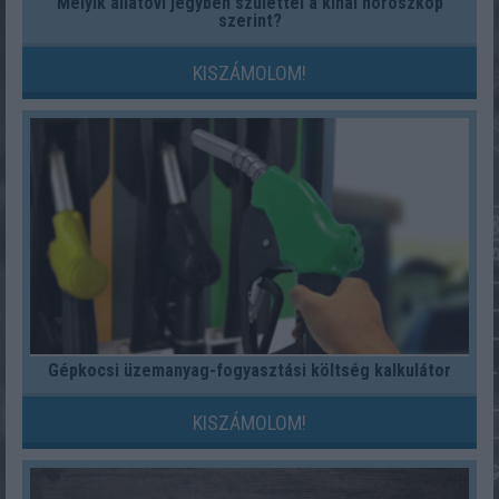
Melyik állatövi jegyben születtél a kínai horoszkóp
szerint?
KISZÁMOLOM!
Gépkocsi üzemanyag-fogyasztási költség kalkulátor
KISZÁMOLOM!