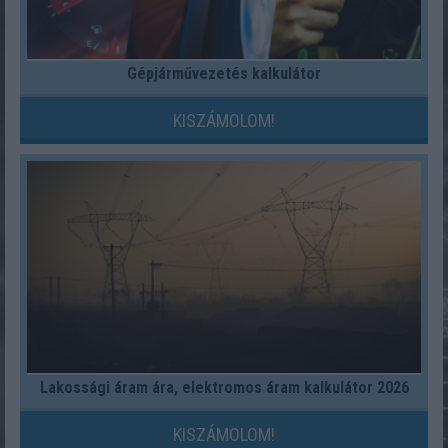
Gépjárművezetés kalkulátor
KISZÁMOLOM!
Lakossági áram ára, elektromos áram kalkulátor 2026
KISZÁMOLOM!