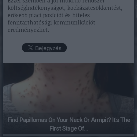
Ezzel szemben a jól működő rendszer
költséghatékonyságot, kockázatcsökkentést,
erősebb piaci pozíciót és hiteles
fenntarthatósági kommunikációt
eredményezhet.
Find Papillomas On Your Neck Or Armpit? It's The
First Stage Of...