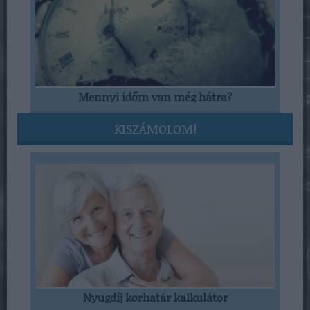
Mennyi időm van még hátra?
KISZÁMOLOM!
Nyugdíj korhatár kalkulátor