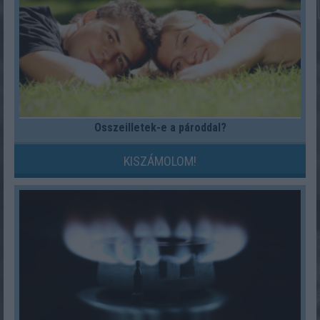
Összeilletek-e a pároddal?
KISZÁMOLOM!