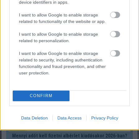
device identifiers in apps.
I want to allow Google to enable storage
related to functionality of the website or app.
Melyik állatövi jegyben születtél a kínai horoszkóp
I want to allow Google to enable storage
szerint?
related to personalization.
KISZÁMOLOM!
I want to allow Google to enable storage
related to security, including authentication
functionality and fraud prevention, and other
user protection.
CONFIRM
Data Deletion
Data Access
Privacy Policy
Mennyi adót kell fizetni albérlet kiadásakor 2026-ban?