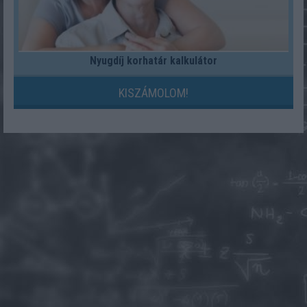
Nyugdíj korhatár kalkulátor
KISZÁMOLOM!