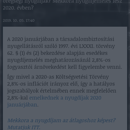
öregségi nyugdíjak? Mekkora nyugdíjemelés lesz
2020. évben?
2019. 10. 05. 17:40
A 2020 januárjában a társadalombiztosítási
nyugellátásról szóló 1997. évi LXXXI. törvény
62. § (1) és (2) bekezdése alapján esedékes
nyugdíjemelés meghatározásánál 2,8%-os
fogyasztói árnövekedést kell figyelembe venni.
Így mivel a 2020-as Költségvetési Törvény
2,8%-os inflációt irányoz elő, így a hatályos
jogszabályok értelmében ennek megfelelően
2,8%-kal
emelkednek a nyugdíjak 2020
januárjában
.
Mekkora a nyugdíjam az átlagoshoz képest?
Mutatjuk ITT.