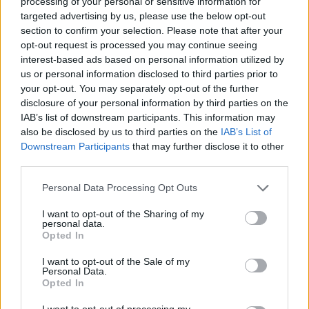
processing of your personal or sensitive information for
targeted advertising by us, please use the below opt-out
section to confirm your selection. Please note that after your
Hányasra tudnál felelni a 7. osztályos kémia tantárgyból?
opt-out request is processed you may continue seeing
interest-based ads based on personal information utilized by
us or personal information disclosed to third parties prior to
KISZÁMOLOM!
your opt-out. You may separately opt-out of the further
disclosure of your personal information by third parties on the
IAB’s list of downstream participants. This information may
also be disclosed by us to third parties on the
IAB’s List of
Downstream Participants
that may further disclose it to other
third parties.
Please note that this website/app uses one or more Google
Personal Data Processing Opt Outs
services and may gather and store information including but
not limited to your visit or usage behaviour. You may click to
I want to opt-out of the Sharing of my
personal data.
grant or deny consent to Google and its third-party tags to
Opted In
use your data for below specified purposes in below Google
consent section.
Hol kellene élned, hogy boldog légy?
I want to opt-out of the Sale of my
Personal Data.
Opted In
KISZÁMOLOM!
I want to opt-out of processing my