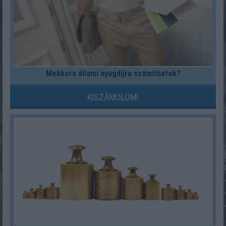
Mekkora állami nyugdíjra számíthatok?
KISZÁMOLOM!