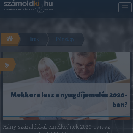
M
m
Hírek
Pénzügy
»
Mekkora lesz a nyugdíjemelés 2020-
ban?
Hány százalékkal emelkednek 2020-ban az