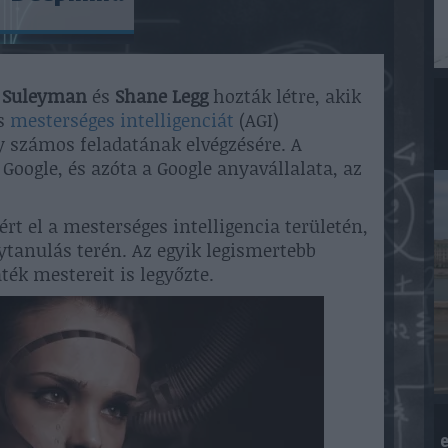
a Suleyman
és
Shane Legg
hozták létre, akik
os
mesterséges intelligenciát
(AGI)
y számos feladatának elvégzésére. A
oogle, és azóta a Google anyavállalata, az
rt el a mesterséges intelligencia területén,
ytanulás terén. Az egyik legismertebb
ték mestereit is legyőzte.
e