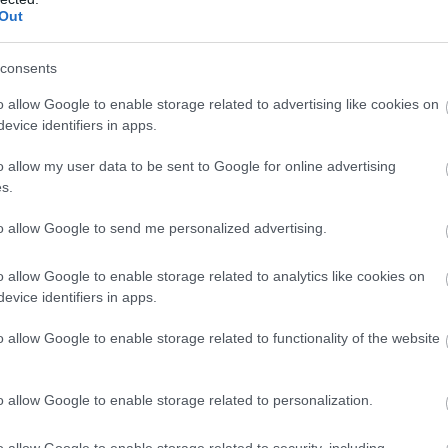
Out
consents
s projektben vett részt az elmúlt
o allow Google to enable storage related to advertising like cookies on
ligencia különböző alkalmazási területeit
evice identifiers in apps.
 példa:
o allow my user data to be sent to Google for online advertising
nagyobb áttörés a biológiai
s.
eli szerkezetének előrejelzésére képes. Ez
 új gyógyszerek fejlesztését és segíthet a
to allow Google to send me personalized advertising.
o allow Google to enable storage related to analytics like cookies on
éges intelligencia, amely a StarCraft II nevű
evice identifiers in apps.
ersenyzik. Az AlphaStar jelentős mérföldkő,
győzésére a játékban, amely ismert a
o allow Google to enable storage related to functionality of the website
élységéről.
mely a Google által szolgáltatott
o allow Google to enable storage related to personalization.
ett kifejlesztve. A projekt célja, hogy
övelje az energiahatékonyságot azáltal,
o allow Google to enable storage related to security, including