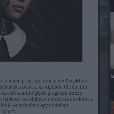
M
ncia
alapú program, amelyet a DeepMind
sasjáték játszására. Az AlphaGo történelmi
lt az első számítógépes program, amely
 játékost. Az AlphaGo először Lee Sedol-t, a
 felül 4-1 arányban egy ötjátékos
 kapott.