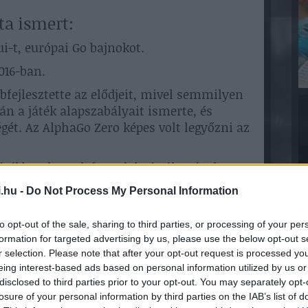
ta ismert:
ui-t, európai Go bajnokot.
2016-ban.
bbfejlesztette az elődjeit, mivel semmilyen
n a játék alapszabályait ismerte, és
ét. Az AlphaGo Zero képes volt legyőzni az
játékban hoztak forradalmi változásokat,
ődését is jelentősen előrevitték,
.hu -
Do Not Process My Personal Information
tanulás területein. Az AlphaGo sikerei
n dolgozott, mint például az AlphaFold,
to opt-out of the sale, sharing to third parties, or processing of your per
ében ért el áttörést.
formation for targeted advertising by us, please use the below opt-out s
r selection. Please note that after your opt-out request is processed y
 felé, a cél pedig az, hogy olyan intelligens
eing interest-based ads based on personal information utilized by us or
k képesek lesznek önállóan megoldani a
disclosed to third parties prior to your opt-out. You may separately opt-
mákat, amelyek jelenleg még emberi
losure of your personal information by third parties on the IAB’s list of