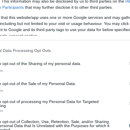
. This information may also be disclosed by us to third parties on the
IA
Participants
that may further disclose it to other third parties.
 prokteken
 that this website/app uses one or more Google services and may gath
DeepMind csapata?
including but not limited to your visit or usage behaviour. You may click 
 to Google and its third-party tags to use your data for below specifi
ogle consent section.
l Data Processing Opt Outs
o opt-out of the Sharing of my personal data.
In
o opt-out of the Sale of my Personal Data.
H
In
é
to opt-out of processing my Personal Data for Targeted
ing.
In
o opt-out of Collection, Use, Retention, Sale, and/or Sharing
ersonal Data that Is Unrelated with the Purposes for which it
lected.