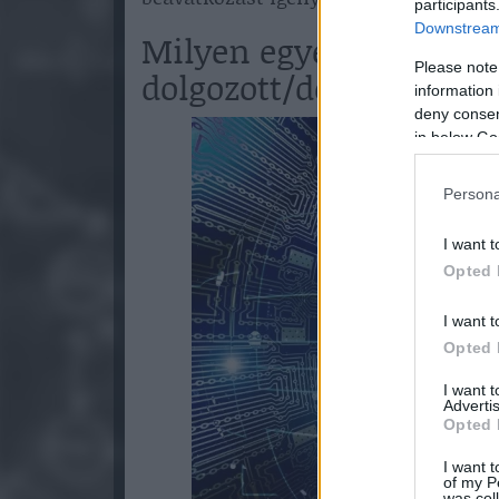
participants
Downstream 
Milyen egyép nagyobb
Please note
dolgozott/dolgozik a 
information 
deny consent
in below Go
Persona
I want t
Opted 
I want t
Opted 
I want 
Advertis
Opted 
I want t
of my P
was col