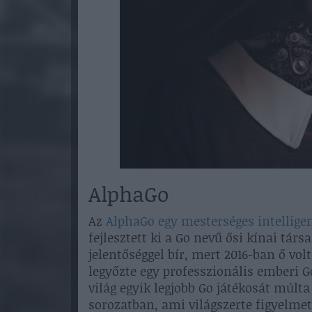
AlphaGo
Az
AlphaGo egy mesterséges intellige
fejlesztett ki a Go nevű ősi kínai tár
jelentőséggel bír, mert 2016-ban ő vo
legyőzte egy professzionális emberi Go
világ egyik legjobb Go játékosát múlta
sorozatban, ami világszerte figyelmet