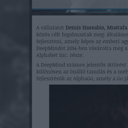
A vállalatot
Demis Hassabis, Mustaf
közös célt fogalmaztak meg: általán
fejleszteni, amely képes az emberi ag
DeepMindot 2014-ben vásárolta meg a G
Alphabet Inc. része.
A DeepMind számos jelentős áttörést é
különösen az önálló tanulás és a mél
fejlesztésük az AlphaGo, amely a Go já