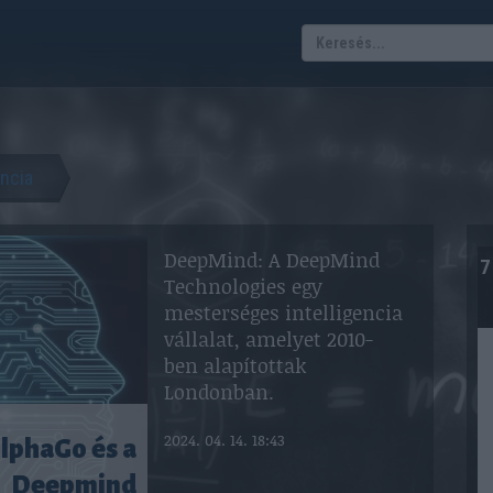
encia
DeepMind: A DeepMind
7
Technologies egy
mesterséges intelligencia
vállalat, amelyet 2010-
ben alapítottak
Londonban.
2024. 04. 14. 18:43
AlphaGo és a
Deepmind