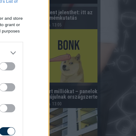
B’s List of
Kiderült, mennyi mindent jelenthet: itt az
első országos mémkutatás
er and store
to grant or
2026.08.06. 13:05
ed purposes
úsz lakóközösség nyert milliókat – panelok
s téglaépületek is megújulnak országszerte
2026.08.06. 13:00