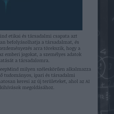
ind etikai és társadalmi csapata azt
yan befolyásolhatja a társadalmat, és
a kezdeményezés arra törekszik, hogy a
az emberi jogokat, a személyes adatok
hatását a társadalomra.
 DeepMind milyen széleskörűen alkalmazza
ző tudományos, ipari és társadalmi
osan keresi az új területeket, ahol az AI
ó kihívások megoldásához.