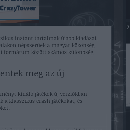
 CrazyTower
7
zikus instant tartalmak újabb kiadásai,
alakon népszerűek a magyar közönség
mai formátum között számos különbség
entek meg az új
dményt kínáló játékok új verziókban
ik a klasszikus crash játékokat, és
ket.