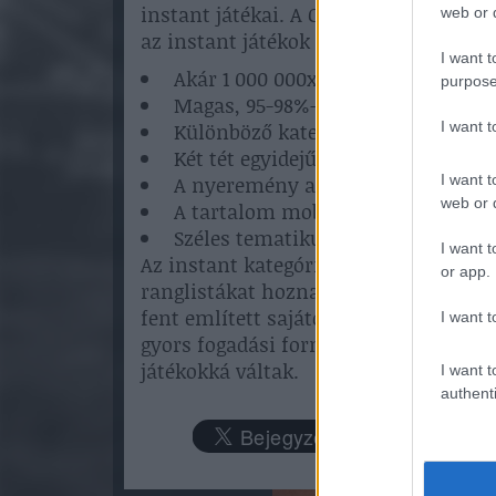
instant játékai. A Casino CrazyTower
web or d
az instant játékok aktuális sajátosság
I want t
Akár 1 000 000x-es tétszorzók.
purpose
Magas, 95-98%-os elméleti visszat
Különböző kategóriák, a növekvő gr
I want 
Két tét egyidejű megtételének lehe
A nyeremény automatikus kivétel
I want t
web or d
A tartalom mobileszközökre való 
Széles tematikus választék, minő
I want t
Az instant kategóriában rendszeresen
or app.
ranglistákat hoznak létre, hogy továb
fent említett sajátosságoknak köszönh
I want t
gyors fogadási formátumból dinamikus
játékokká váltak.
I want t
authenti