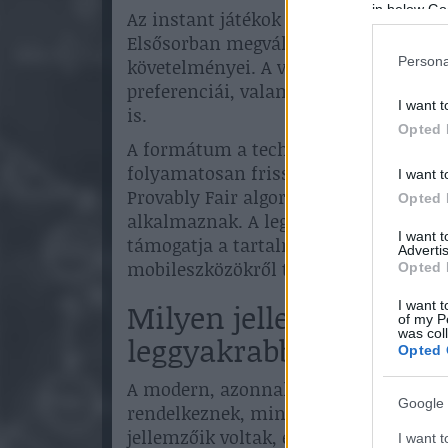
in below Go
Az instant játékok fejlődési irányát t
Elsősorban megváltoztak a magyarors
Persona
követelményei. A változatosságra hat
preferenciái, valamint a szórakoztató
I want t
is.
Opted 
A formátum a technológiai fejlődéssel
folyamatosan frissülnek. A gyors ját
I want t
Provably Fair algoritmusokat és felel
Opted 
alkalmaznak. A legtöbb szórakoztató o
I want 
támogatja a tartalmak közösségi elem
Advertis
mobileszközökről történő fogadást.
Opted 
Milyen jellemzőket ha
I want t
of my P
was col
leggyakrabban
Opted 
A modern, azonnali eredményt kínáló 
Google 
rendelkeznek, mint a korai változato
jellemzőik voltak, és nem nyújtottak 
I want t