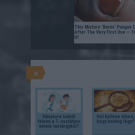
This Mixture ‘Burns’ Fungus 
After The Very First Use — T
It!
»
Hányasra tudnál
Hol kellene élned,
felelni a 7. osztályos
hogy boldog légy?
kémia tantárgyból?