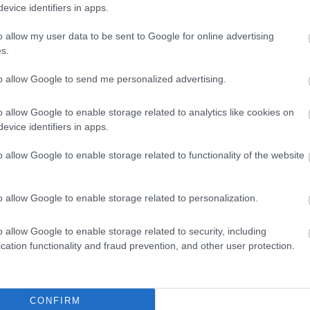
 hasonló tartalmat kínáló oldalak példáján
evice identifiers in apps.
ai közé tartoznak:
o allow my user data to be sent to Google for online advertising
s.
érési arány a játékosok számára.
afikonra épülő játékoktól a Plinkóig.
to allow Google to send me personalized advertising.
tősége.
H
e.
o allow Google to enable storage related to analytics like cookies on
é
evice identifiers in apps.
optimalizálása.
ségi animáció és hangzás.
o allow Google to enable storage related to functionality of the website
 rendeznek versenyeket. A kaszinók
bi jutalmakkal ösztönözzék a játékosokat. A
etően az azonnali játékok szintet léptek: a
o allow Google to enable storage related to personalization.
 és izgalmas, több kategóriát lefedő
o allow Google to enable storage related to security, including
cation functionality and fraud prevention, and other user protection.
CONFIRM