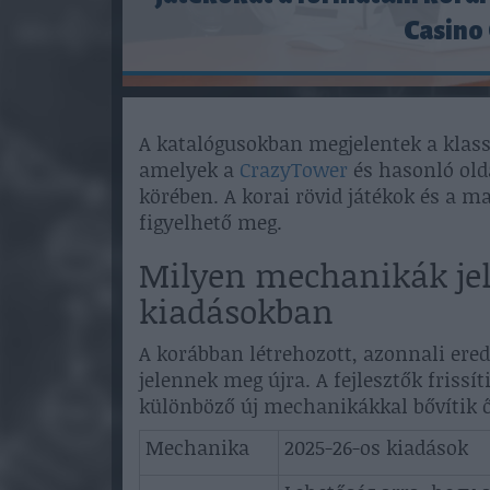
Casino
A katalógusokban megjelentek a klass
amelyek a
CrazyTower
és hasonló old
körében. A korai rövid játékok és a 
figyelhető meg.
Milyen mechanikák jel
kiadásokban
A korábban létrehozott, azonnali ere
jelennek meg újra. A fejlesztők frissít
különböző új mechanikákkal bővítik ő
Mechanika
2025-26-os kiadások