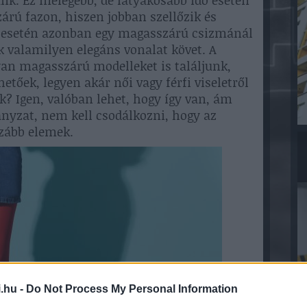
nk. Ez melegebb, de latyakosabb idő esetén
árú fazon, hiszen jobban szellőzik és
k esetén azonban egy magasszárú csizmánál
k valamilyen elegáns vonalat követ. A
yan magasszárú modelleket is találjunk,
etőek, legyen akár női vagy férfi viseletről
k? Igen, valóban lehet, hogy így van, ám
ányzat, nem kell csodálkozni, hogy az
azább elemek.
.hu -
Do Not Process My Personal Information