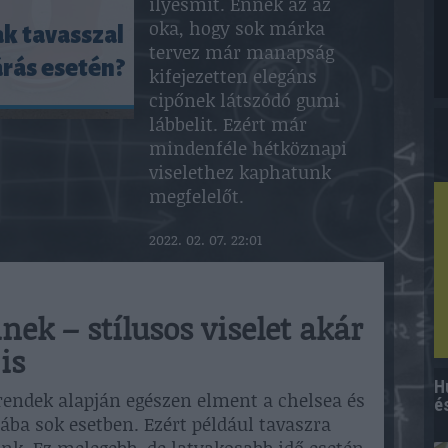
ilyesmit. Ennek az az
oka, hogy sok márka
k tavasszal
tervez már manapság
árás esetén?
kifejezetten elegáns
cipőnek látszódó gumi
lábbelit. Ezért már
mindenféle hétköznapi
viselethez kaphatunk
megfelelőt.
2022. 02. 07. 22:01
k – stílusos viselet akár
is
H
rendek alapján egészen elment a chelsea és
é
ába sok esetben. Ezért például tavaszra