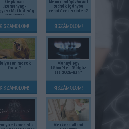
Gépkocsi
Mennyi adójóváírást
üzemanyag-
tudnék igénybe
gyasztási költség
venni éves szinten?
kalkulátor
KISZÁMOLOM!
KISZÁMOLOM!
Helyesen mosok
Mennyi egy
fogat?
köbméter földgáz
ára 2026-ban?
KISZÁMOLOM!
KISZÁMOLOM!
nnyire ismered a
Mekkora állami