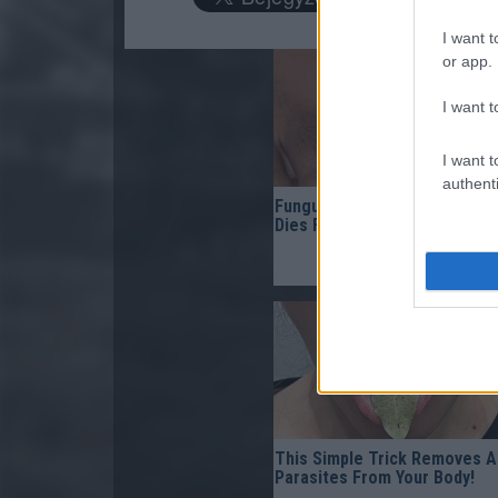
I want t
or app.
I want t
I want t
authenti
Fungus Is A Parasite, And It
Dies From A Drop Of Plain...
This Simple Trick Removes Al
Parasites From Your Body!