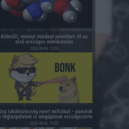
Kiderült, mennyi mindent jelenthet: itt az
első országos mémkutatás
2026.08.06. 13:05
úsz lakóközösség nyert milliókat – panelok
s téglaépületek is megújulnak országszerte
2026.08.06. 13:00