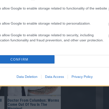
o allow Google to enable storage related to functionality of the website
o allow Google to enable storage related to personalization.
o allow Google to enable storage related to security, including
cation functionality and fraud prevention, and other user protection.
Gynecologist in Columbus:
Bladder Leakage After 50
Comes Down to 1 Thing (Stop
Doing This)
CONFIRM
Data Deletion
Data Access
Privacy Policy
l
Doctor From Columbus: Worms
Come Out Of You In The
Morning!