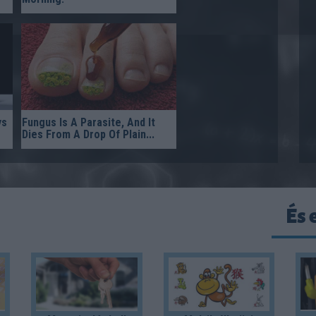
ys
Fungus Is A Parasite, And It
Dies From A Drop Of Plain...
És 