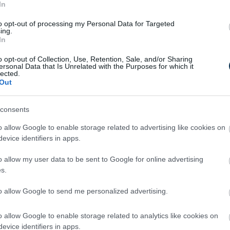
In
ára hasonlóak lehetnek, mint a férfiak
ú gumicsizmáról van szó, viszont a színek
to opt-out of processing my Personal Data for Targeted
 A női gumicsizmák is, ahogyan a többi
ing.
In
zíneket. Ezek pedig a klasszikus
 élénk színekre fókuszálnak. A pink, sárga
o opt-out of Collection, Use, Retention, Sale, and/or Sharing
ersonal Data that Is Unrelated with the Purposes for which it
n nem kell, hogy színeiben egyezzen
lected.
jezetten az a legjobb, ha szinte kirikít a
Out
 sötét tónusú ruházathoz választ ilyen
consents
sszal, de ősszel, nyáron és télen is
o allow Google to enable storage related to advertising like cookies on
 viharos időjárás esetén. A nyári
evice identifiers in apps.
at szoknyához, vagy ruhához. Ezért ne
nk arra, hogy ez a típusú lábbeli
o allow my user data to be sent to Google for online advertising
s.
ordhatósága miatt olyan modellt
kintetben jól fog működni mindegyik
to allow Google to send me personalized advertising.
o allow Google to enable storage related to analytics like cookies on
evice identifiers in apps.