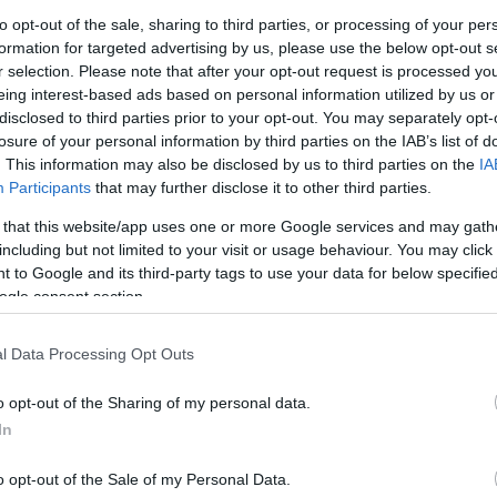
to opt-out of the sale, sharing to third parties, or processing of your per
formation for targeted advertising by us, please use the below opt-out s
r selection. Please note that after your opt-out request is processed y
eing interest-based ads based on personal information utilized by us or
disclosed to third parties prior to your opt-out. You may separately opt-
losure of your personal information by third parties on the IAB’s list of
. This information may also be disclosed by us to third parties on the
IA
Participants
that may further disclose it to other third parties.
gfelelő gumicsizmát?
 that this website/app uses one or more Google services and may gath
including but not limited to your visit or usage behaviour. You may click 
ípus akad, ezért érdemes végigvenni, hogy
 to Google and its third-party tags to use your data for below specifi
terveznénk hordani. Mert ezekből a
ogle consent section.
 még túrára használható verzió is. Az idei
 katonai bakancsra emlékeztető
l Data Processing Opt Outs
gazán vagány külsőt kölcsönöz. Ez a fazon
éppen katonai jellegű nadrágokhoz. Tavaszi
o opt-out of the Sharing of my personal data.
iszen a nagy sárban egy ilyen
In
o opt-out of the Sale of my Personal Data.