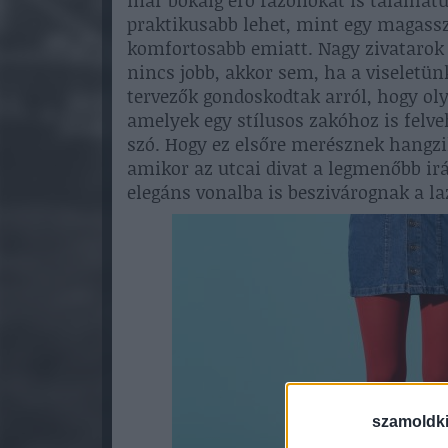
már bokáig érő fazonokat is találhatu
praktikusabb lehet, mint egy magassz
komfortosabb emiatt. Nagy zivataro
nincs jobb, akkor sem, ha a viseletün
tervezők gondoskodtak arról, hogy ol
amelyek egy stílusos zakóhoz is felveh
szó. Hogy ez elsőre merésznek hangzi
amikor az utcai divat a legmenőbb ir
elegáns vonalba is beszivárognak a l
szamoldki