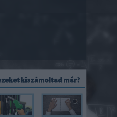
ezeket kiszámoltad már?