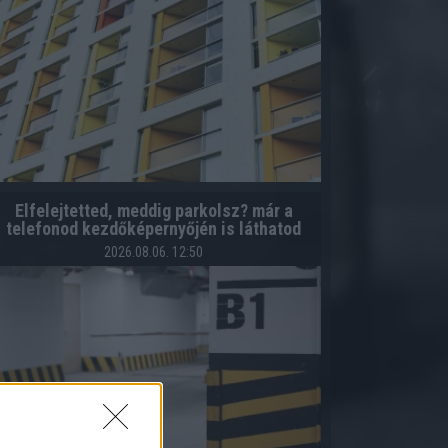
Elfelejtetted, meddig parkolsz? már a
telefonod kezdőképernyőjén is láthatod
2026.08.06. 12:50