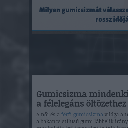
Milyen gumicsizmát válassza
rossz időj
Gumicsizma mindenkine
a félelegáns öltözethez 
A női és a
férfi gumicsizma
világa a t
a bakancs stílusú gumi lábbelik irány