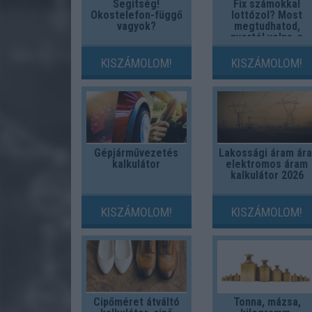
Segítség!
Fix számokkal
Okostelefon-függő
lottózol? Most
vagyok?
megtudhatod,
nyertél volna-e
valaha!
KISZÁMOLOM!
KISZÁMOLOM!
Gépjárművezetés
Lakossági áram ára
kalkulátor
elektromos áram
kalkulátor 2026
KISZÁMOLOM!
KISZÁMOLOM!
Cipőméret átváltó
Tonna, mázsa,