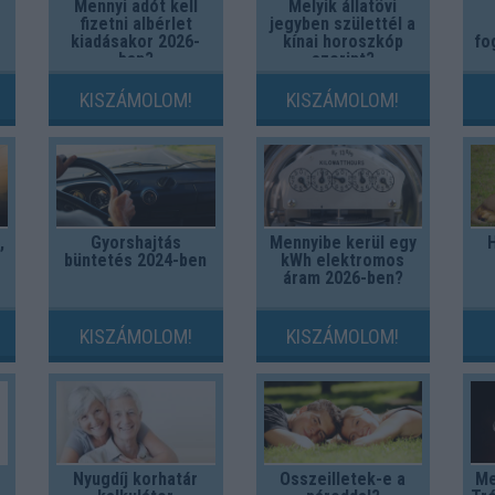
Mennyi adót kell
Melyik állatövi
fizetni albérlet
jegyben születtél a
kiadásakor 2026-
kínai horoszkóp
fo
ban?
szerint?
KISZÁMOLOM!
KISZÁMOLOM!
,
Gyorshajtás
Mennyibe kerül egy
büntetés 2024-ben
kWh elektromos
áram 2026-ben?
KISZÁMOLOM!
KISZÁMOLOM!
Nyugdíj korhatár
Összeilletek-e a
Me