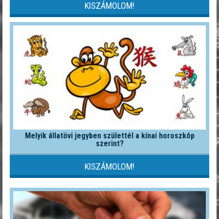
KISZÁMOLOM!
Melyik állatövi jegyben születtél a kínai horoszkóp
szerint?
KISZÁMOLOM!