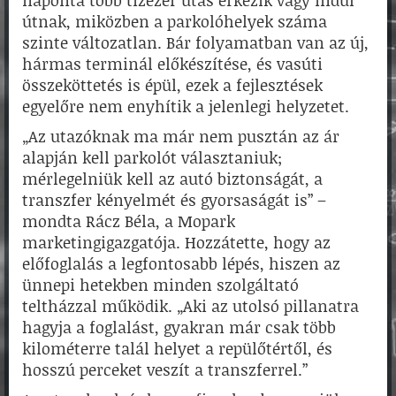
naponta több tízezer utas érkezik vagy indul
útnak, miközben a parkolóhelyek száma
szinte változatlan. Bár folyamatban van az új,
hármas terminál előkészítése, és vasúti
összeköttetés is épül, ezek a fejlesztések
egyelőre nem enyhítik a jelenlegi helyzetet.
„Az utazóknak ma már nem pusztán az ár
alapján kell parkolót választaniuk;
mérlegelniük kell az autó biztonságát, a
transzfer kényelmét és gyorsaságát is” –
mondta Rácz Béla, a Mopark
marketingigazgatója. Hozzátette, hogy az
előfoglalás a legfontosabb lépés, hiszen az
ünnepi hetekben minden szolgáltató
teltházzal működik. „Aki az utolsó pillanatra
hagyja a foglalást, gyakran már csak több
kilométerre talál helyet a repülőtértől, és
hosszú perceket veszít a transzferrel.”