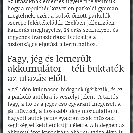
Az utasoknak érdemes figyelembe venniük,
hogy a repülőtér közvetlen parkolói gyorsan
megtelnek, ezért a külső, őrzött parkolók
szerepe felértékelődik. Ezekben jellemzően
kamerás megfigyelés, 24 órás személyzet és
ingyenes transzferbusz biztosítja a
biztonságos eljutást a terminálhoz.
Fagy, jég és lemerült
akkumulátor – téli buktatók
az utazás előtt
A tél idén különösen hidegnek ígérkezik, és ez
a parkoló autókra is veszélyt jelent. A tartós
fagy, a hó és a jeges eső egyaránt megviseli a
járműveket, a hosszabb ideig mozdulatlanul
hagyott autók pedig gyakran csak műszaki
segítséggel kelthetők újra életre. A hidegben az
akkumulátor kapacitása akár 40 százalékra is