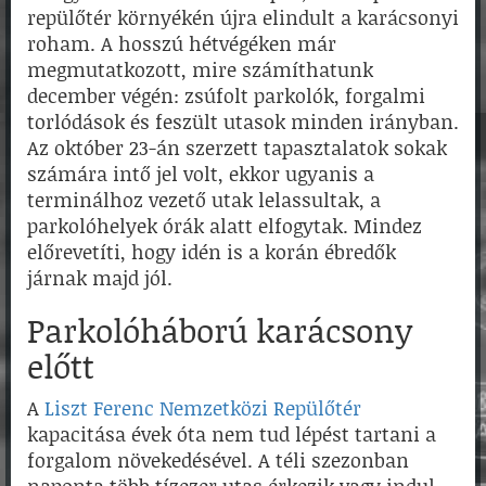
repülőtér környékén újra elindult a karácsonyi
roham. A hosszú hétvégéken már
megmutatkozott, mire számíthatunk
december végén: zsúfolt parkolók, forgalmi
torlódások és feszült utasok minden irányban.
Az október 23-án szerzett tapasztalatok sokak
számára intő jel volt, ekkor ugyanis a
terminálhoz vezető utak lelassultak, a
parkolóhelyek órák alatt elfogytak. Mindez
előrevetíti, hogy idén is a korán ébredők
járnak majd jól.
Parkolóháború karácsony
előtt
A
Liszt Ferenc Nemzetközi Repülőtér
kapacitása évek óta nem tud lépést tartani a
forgalom növekedésével. A téli szezonban