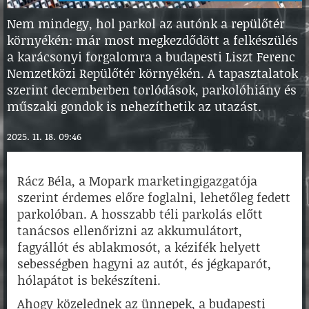
Nem mindegy, hol parkol az autónk a repülőtér
környékén: már most megkezdődött a felkészülés
a karácsonyi forgalomra a budapesti Liszt Ferenc
Nemzetközi Repülőtér környékén. A tapasztalatok
szerint decemberben torlódások, parkolóhiány és
műszaki gondok is nehezíthetik az utazást.
2025. 11. 18. 09:46
Rácz Béla, a Mopark marketingigazgatója
szerint érdemes előre foglalni, lehetőleg fedett
parkolóban. A hosszabb téli parkolás előtt
tanácsos ellenőrizni az akkumulátort,
fagyállót és ablakmosót, a kézifék helyett
sebességben hagyni az autót, és jégkaparót,
hólapátot is bekészíteni.
Ahogy közelednek az ünnepek, a budapesti