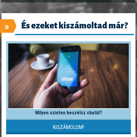
»
És ezeket kiszámoltad már?
Milyen szinten beszélsz chatül?
KISZÁMOLOM!