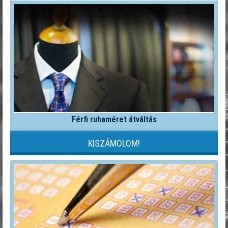
Férfi ruhaméret átváltás
KISZÁMOLOM!