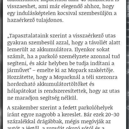
visszaeshet, ami már elegendő ahhoz, hogy
egy indulásképtelen kocsival szembesüljön a
hazaérkező tulajdonos.
„Tapasztalataink szerint a visszaérkező utas
gyakran szembesül azzal, hogy a távollét alatt
lemerült az akkumulátora. Ilyenkor sokat
számít, ha a parkoló személyzete azonnal tud
segíteni, és akár helyben be tudja indítani a
járművet” – emelte ki az Mopark szakértője.
Hozzátette, hogy a Moparknál a téli szezonra
hordozható akkumulátortöltőket és
hólapátokat is rendszeresítettek, hogy az utas
ne maradjon segítség nélkül.
A szakember szerint a fedett parkolóhelyek
iránt egyre nagyobb a kereslet. Bár ezek 20–30
százalékkal drágábbak, mégis megóvják az
autót a jégtől, a rozsdát okozó sótól és a