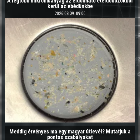
A legtöbb mikroműanyag az eldobható ételdobozokból
kerül az ebédünkbe
2026.08.09. 09:00
Meddig érvényes ma egy magyar útlevél? Mutatjuk a
pontos szabályokat