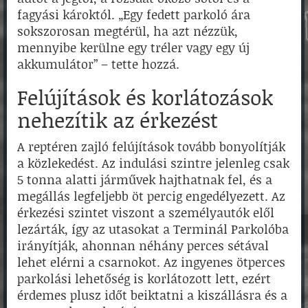
fagyási károktól. „Egy fedett parkoló ára
sokszorosan megtérül, ha azt nézzük,
mennyibe kerülne egy tréler vagy egy új
akkumulátor” – tette hozzá.
Felújítások és korlátozások
nehezítik az érkezést
A reptéren zajló felújítások tovább bonyolítják
a közlekedést. Az indulási szintre jelenleg csak
5 tonna alatti járművek hajthatnak fel, és a
megállás legfeljebb öt percig engedélyezett. Az
érkezési szintet viszont a személyautók elől
lezárták, így az utasokat a Terminál Parkolóba
irányítják, ahonnan néhány perces sétával
lehet elérni a csarnokot. Az ingyenes ötperces
parkolási lehetőség is korlátozott lett, ezért
érdemes plusz időt beiktatni a kiszállásra és a