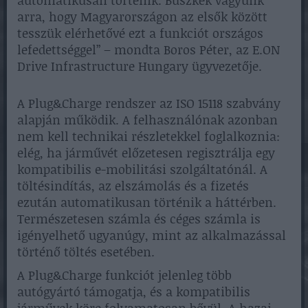
automatikusan történik. Büszkék vagyunk
arra, hogy Magyarországon az elsők között
tesszük elérhetővé ezt a funkciót országos
lefedettséggel” – mondta Boros Péter, az E.ON
Drive Infrastructure Hungary ügyvezetője.
A Plug&Charge rendszer az ISO 15118 szabvány
alapján működik. A felhasználónak azonban
nem kell technikai részletekkel foglalkoznia:
elég, ha járművét előzetesen regisztrálja egy
kompatibilis e-mobilitási szolgáltatónál. A
töltésindítás, az elszámolás és a fizetés
ezután automatikusan történik a háttérben.
Természetesen számla és céges számla is
igényelhető ugyanúgy, mint az alkalmazással
történő töltés esetében.
A Plug&Charge funkciót jelenleg több
autógyártó támogatja, és a kompatibilis