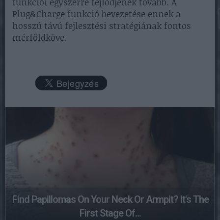
funkciói egyszerre fejlődjenek tovább. A
Plug&Charge funkció bevezetése ennek a
hosszú távú fejlesztési stratégiának fontos
mérföldköve.
Find Papillomas On Your Neck Or Armpit? It's The
First Stage Of...