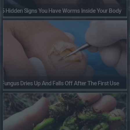
5 Hidden Signs You Have Worms Inside Your Body
Fungus Dries Up And Falls Off After The First Use