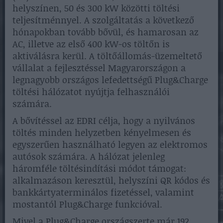
helyszínen, 50 és 300 kW közötti töltési
teljesítménnyel. A szolgáltatás a következő
hónapokban tovább bővül, és hamarosan az
AC, illetve az első 400 kW-os töltőn is
aktiválásra kerül. A töltőállomás-üzemeltető
vállalat a fejlesztéssel Magyarországon a
legnagyobb országos lefedettségű Plug&Charge
töltési hálózatot nyújtja felhasználói
számára.
A bővítéssel az EDRI célja, hogy a nyilvános
töltés minden helyzetben kényelmesen és
egyszerűen használható legyen az elektromos
autósok számára. A hálózat jelenleg
háromféle töltésindítási módot támogat:
alkalmazáson keresztül, helyszíni QR kódos és
bankkártyaterminálos fizetéssel, valamint
mostantól Plug&Charge funkcióval.
Mivel a Plug&Charge országszerte már 192