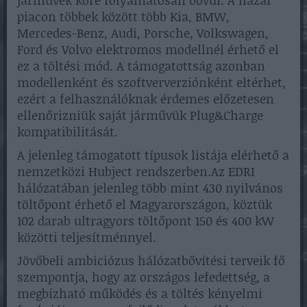
járművek köre folyamatosan bővül. A hazai
piacon többek között több Kia, BMW,
Mercedes-Benz, Audi, Porsche, Volkswagen,
Ford és Volvo elektromos modellnél érhető el
ez a töltési mód. A támogatottság azonban
modellenként és szoftververziónként eltérhet,
ezért a felhasználóknak érdemes előzetesen
ellenőrizniük saját járművük Plug&Charge
kompatibilitását.
A jelenleg támogatott típusok listája elérhető a
nemzetközi Hubject rendszerben.Az EDRI
hálózatában jelenleg több mint 430 nyilvános
töltőpont érhető el Magyarországon, köztük
102 darab ultragyors töltőpont 150 és 400 kW
közötti teljesítménnyel.
Jövőbeli ambiciózus hálózatbővítési terveik fő
szempontja, hogy az országos lefedettség, a
megbízható működés és a töltés kényelmi