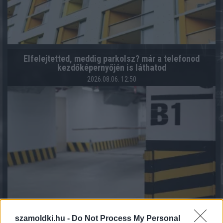
Elfelejtetted, meddig parkolsz? már a telefonod
kezdőképernyőjén is láthatod
2026.08.06. 12:50
szamoldki.hu -
Do Not Process My Personal