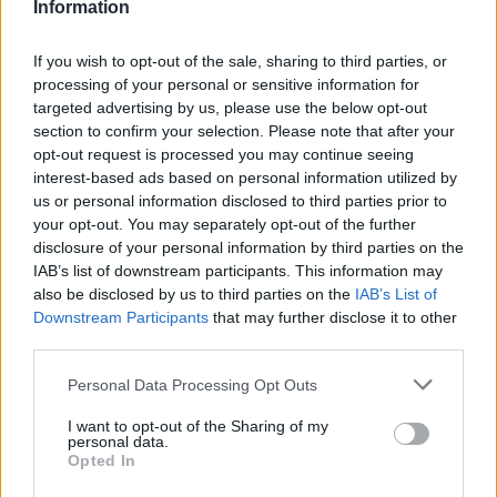
Information
Így használd jól a TikTokot utazástervezéshez
If you wish to opt-out of the sale, sharing to third parties, or
2026.08.06. 11:34
processing of your personal or sensitive information for
targeted advertising by us, please use the below opt-out
section to confirm your selection. Please note that after your
opt-out request is processed you may continue seeing
interest-based ads based on personal information utilized by
us or personal information disclosed to third parties prior to
your opt-out. You may separately opt-out of the further
disclosure of your personal information by third parties on the
IAB’s list of downstream participants. This information may
also be disclosed by us to third parties on the
IAB’s List of
Downstream Participants
that may further disclose it to other
third parties.
Please note that this website/app uses one or more Google
Personal Data Processing Opt Outs
services and may gather and store information including but
Mennyibe kerül az albérlet? Albérlet árak Budapesten,
not limited to your visit or usage behaviour. You may click to
I want to opt-out of the Sharing of my
Szegeden, Debrecenben és Nyíregyházán
personal data.
grant or deny consent to Google and its third-party tags to
Opted In
2026.08.06. 10:52
use your data for below specified purposes in below Google
consent section.