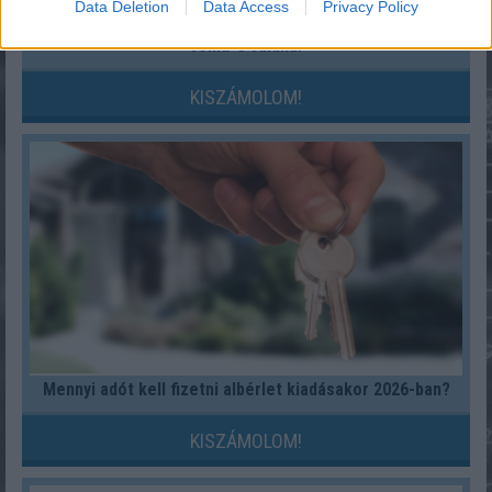
Data Deletion
Data Access
Privacy Policy
Fix számokkal lottózol? Most megtudhatod, nyertél
volna-e valaha!
KISZÁMOLOM!
Mennyi adót kell fizetni albérlet kiadásakor 2026-ban?
KISZÁMOLOM!