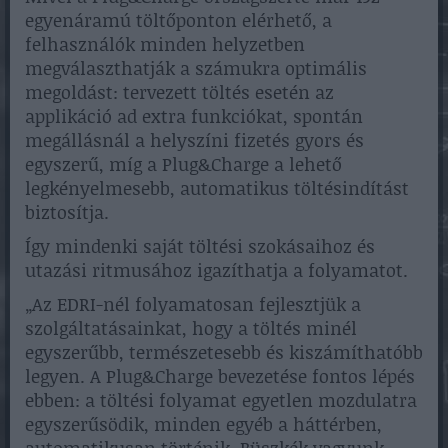
egyenáramú töltőponton elérhető, a
felhasználók minden helyzetben
megválaszthatják a számukra optimális
megoldást: tervezett töltés esetén az
applikáció ad extra funkciókat, spontán
megállásnál a helyszíni fizetés gyors és
egyszerű, míg a Plug&Charge a lehető
legkényelmesebb, automatikus töltésindítást
biztosítja.
Így mindenki saját töltési szokásaihoz és
utazási ritmusához igazíthatja a folyamatot.
„Az EDRI-nél folyamatosan fejlesztjük a
szolgáltatásainkat, hogy a töltés minél
egyszerűbb, természetesebb és kiszámíthatóbb
legyen. A Plug&Charge bevezetése fontos lépés
ebben: a töltési folyamat egyetlen mozdulatra
egyszerűsödik, minden egyéb a háttérben,