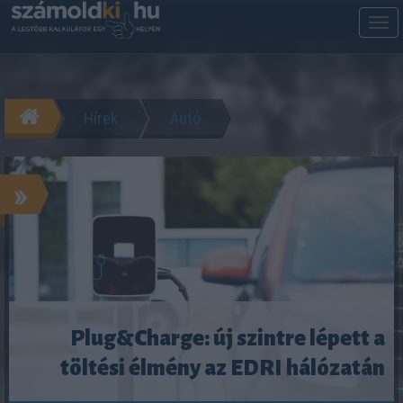
M
m
Hírek
Autó
»
Plug&Charge: új szintre lépett a
töltési élmény az EDRI hálózatán