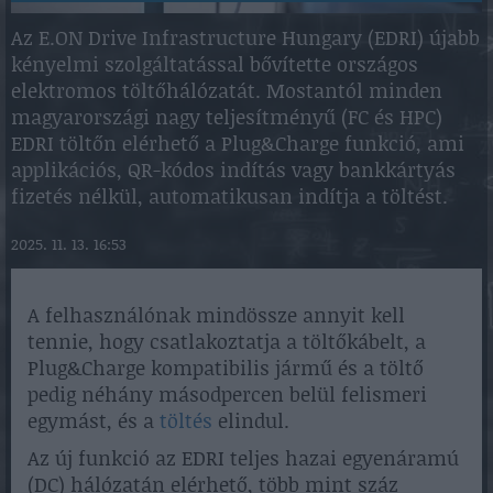
Az E.ON Drive Infrastructure Hungary (EDRI) újabb
kényelmi szolgáltatással bővítette országos
elektromos töltőhálózatát. Mostantól minden
magyarországi nagy teljesítményű (FC és HPC)
EDRI töltőn elérhető a Plug&Charge funkció, ami
applikációs, QR-kódos indítás vagy bankkártyás
fizetés nélkül, automatikusan indítja a töltést.
2025. 11. 13. 16:53
A felhasználónak mindössze annyit kell
tennie, hogy csatlakoztatja a töltőkábelt, a
Plug&Charge kompatibilis jármű és a töltő
pedig néhány másodpercen belül felismeri
egymást, és a
töltés
elindul.
Az új funkció az EDRI teljes hazai egyenáramú
(DC) hálózatán elérhető, több mint száz