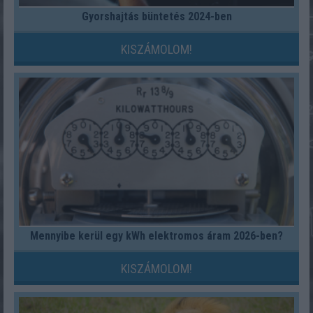
Gyorshajtás büntetés 2024-ben
KISZÁMOLOM!
Mennyibe kerül egy kWh elektromos áram 2026-ben?
KISZÁMOLOM!