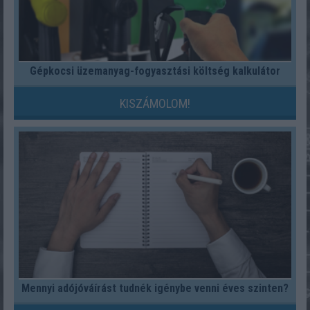
Gépkocsi üzemanyag-fogyasztási költség kalkulátor
KISZÁMOLOM!
Mennyi adójóváírást tudnék igénybe venni éves szinten?