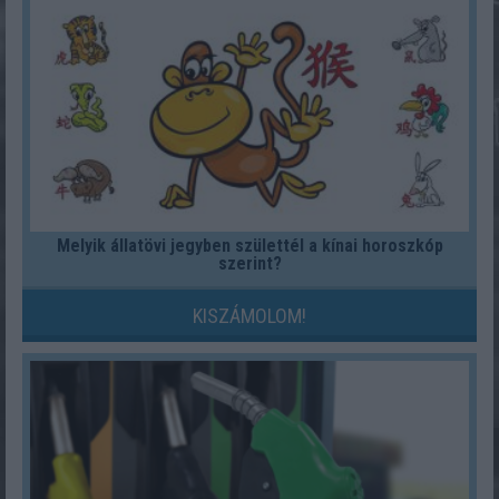
Melyik állatövi jegyben születtél a kínai horoszkóp
szerint?
KISZÁMOLOM!