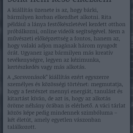
A kiállítás üzenete is az, hogy bárki,
bármilyen korban elkezdhet alkotni. Rita
például a lánya festőkészletével kezdett otthon
próbálkozni, online videók segítségével. Nem a
művészeti előképzettség a fontos, hanem az,
hogy valaki adjon magának három nyugodt
órát. Ugyanez igaz bármilyen más kreatív
tevékenységre, legyen az kézimunka,
kertészkedés vagy más alkotás.
A „Sorsvonások” kiállítás ezért egyszerre
személyes és közösségi történet: megmutatja,
hogy a festészet mennyi energiát, tanulást és
kitartást kíván, de azt is, hogy az alkotás
öröme néhány órában is elérhető. A váci tárlat
közös képe pedig mindennek szimbóluma –
két életút, amely egyetlen vászonban
találkozott.