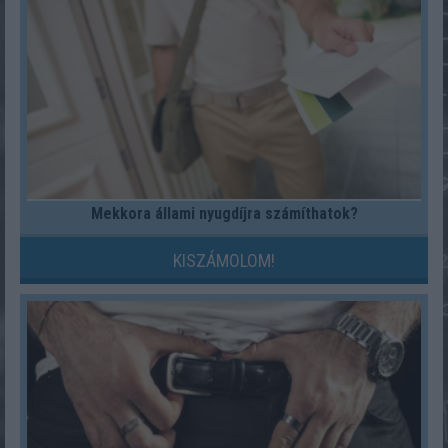
Mekkora állami nyugdíjra számíthatok?
KISZÁMOLOM!