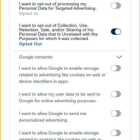
I want to opt-out of processing my
pontos szabályokat
Personal Data for Targeted Advertising.
2026.08.08. 09:46
Opted In
I want to opt-out of Collection, Use,
Retention, Sale, and/or Sharing of my
Personal Data that Is Unrelated with the
Purposes for which it was collected.
Opted Out
Google consents
I want to allow Google to enable storage
related to advertising like cookies on web or
device identifiers in apps.
I want to allow my user data to be sent to
Google for online advertising purposes.
I want to allow Google to send me
Közös megegyezés és végkielégítés: mikor jár pénz a
personalized advertising.
munkavállalónak?
2026.08.07. 14:54
I want to allow Google to enable storage
related to analytics like cookies on web or