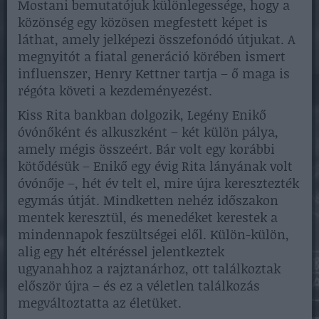
Mostani bemutatójuk különlegessége, hogy a
közönség egy közösen megfestett képet is
láthat, amely jelképezi összefonódó útjukat. A
megnyitót a fiatal generáció körében ismert
influenszer, Henry Kettner tartja – ő maga is
régóta követi a kezdeményezést.
Kiss Rita bankban dolgozik, Legény Enikő
óvónőként és alkuszként – két külön pálya,
amely mégis összeért. Bár volt egy korábbi
kötődésük – Enikő egy évig Rita lányának volt
óvónője –, hét év telt el, mire újra keresztezték
egymás útját. Mindketten nehéz időszakon
mentek keresztül, és menedéket kerestek a
mindennapok feszültségei elől. Külön-külön,
alig egy hét eltéréssel jelentkeztek
ugyanahhoz a rajztanárhoz, ott találkoztak
először újra – és ez a véletlen találkozás
megváltoztatta az életüket.