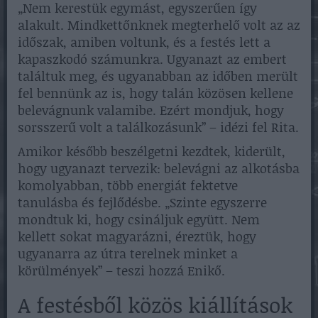
„Nem kerestük egymást, egyszerűen így
alakult. Mindkettőnknek megterhelő volt az az
időszak, amiben voltunk, és a festés lett a
kapaszkodó számunkra. Ugyanazt az embert
találtuk meg, és ugyanabban az időben merült
fel bennünk az is, hogy talán közösen kellene
belevágnunk valamibe. Ezért mondjuk, hogy
sorsszerű volt a találkozásunk” – idézi fel Rita.
Amikor később beszélgetni kezdtek, kiderült,
hogy ugyanazt tervezik: belevágni az alkotásba
komolyabban, több energiát fektetve
tanulásba és fejlődésbe. „Szinte egyszerre
mondtuk ki, hogy csináljuk együtt. Nem
kellett sokat magyarázni, éreztük, hogy
ugyanarra az útra terelnek minket a
körülmények” – teszi hozzá Enikő.
A festésből közös kiállítások