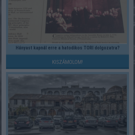
Hányast kapnál erre a hatodikos TÖRI dolgozatra?
KISZÁMOLOM!