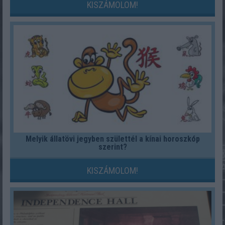
KISZÁMOLOM!
Melyik állatövi jegyben születtél a kínai horoszkóp
szerint?
KISZÁMOLOM!