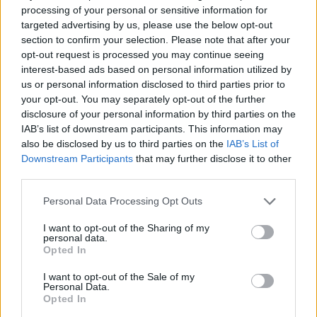
processing of your personal or sensitive information for
A legtöbb mikroműanyag az eldobható ételdobozokból
targeted advertising by us, please use the below opt-out
kerül az ebédünkbe
section to confirm your selection. Please note that after your
2026.08.09. 09:00
opt-out request is processed you may continue seeing
interest-based ads based on personal information utilized by
us or personal information disclosed to third parties prior to
your opt-out. You may separately opt-out of the further
disclosure of your personal information by third parties on the
IAB’s list of downstream participants. This information may
also be disclosed by us to third parties on the
IAB’s List of
Downstream Participants
that may further disclose it to other
third parties.
Please note that this website/app uses one or more Google
Personal Data Processing Opt Outs
services and may gather and store information including but
not limited to your visit or usage behaviour. You may click to
I want to opt-out of the Sharing of my
personal data.
grant or deny consent to Google and its third-party tags to
Opted In
use your data for below specified purposes in below Google
consent section.
I want to opt-out of the Sale of my
Personal Data.
Opted In
Meddig érvényes ma egy magyar útlevél? Mutatjuk a