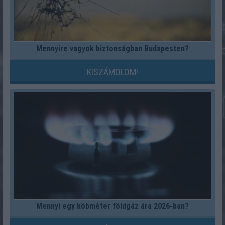
Mennyire vagyok biztonságban Budapesten?
KISZÁMOLOM!
Mennyi egy köbméter földgáz ára 2026-ban?