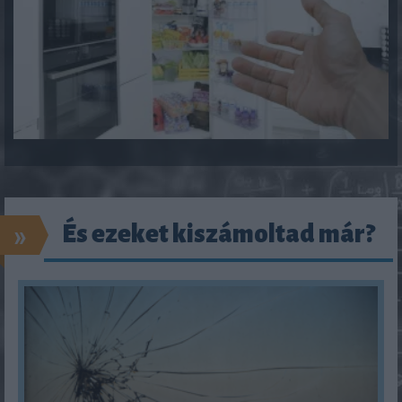
»
És ezeket kiszámoltad már?