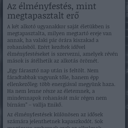
Az élményfestés, mint
megtapasztalt erő
A két alkotó ugyanakkor saját életükben is
megtapasztalta, milyen megtartó ereje van
annak, ha valaki pár órára kiszakad a
rohanásból. Ezért kezdtek idővel
élményfestéseket is szervezni, amelyek révén
mások is átélhetik az alkotás örömét.
„Egy fárasztó nap után is feltölt. Nem
fáradtabbak vagyunk tőle, hanem épp
ellenkezőleg: több energiával megyünk haza.
Ha nem lenne része az életemnek, a
mindennapok rohanását már régen nem
bírnám” – vallja Enikő.
Az élményfestések különösen az idősek
számára jelenthetnek kapaszkodót. Sok
magányos embernek ezek az alkalmak