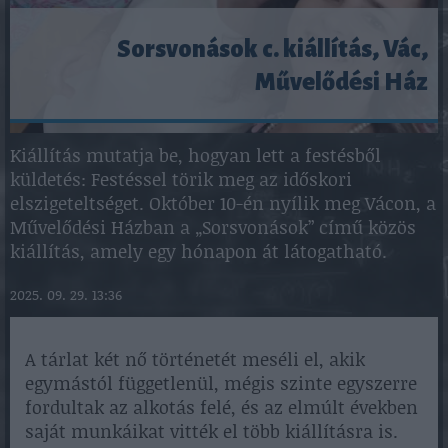
Sorsvonások c. kiállítás, Vác,
Művelődési Ház
Kiállítás mutatja be, hogyan lett a festésből
küldetés: Festéssel törik meg az időskori
elszigeteltséget. Október 10-én nyílik meg Vácon, a
Művelődési Házban a „Sorsvonások” című közös
kiállítás, amely egy hónapon át látogatható.
2025. 09. 29. 13:36
A tárlat két nő történetét meséli el, akik
egymástól függetlenül, mégis szinte egyszerre
fordultak az alkotás felé, és az elmúlt években
saját munkáikat vitték el több kiállításra is.