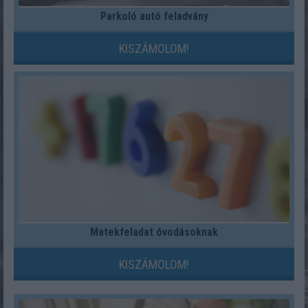
Parkoló autó feladvány
KISZÁMOLOM!
Matekfeladat óvodásoknak
KISZÁMOLOM!