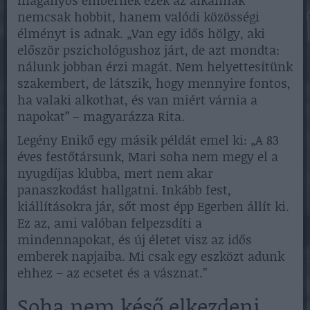
nemcsak hobbit, hanem valódi közösségi
élményt is adnak. „Van egy idős hölgy, aki
először pszichológushoz járt, de azt mondta:
nálunk jobban érzi magát. Nem helyettesítünk
szakembert, de látszik, hogy mennyire fontos,
ha valaki alkothat, és van miért várnia a
napokat” – magyarázza Rita.
Legény Enikő egy másik példát emel ki: „A 83
éves festőtársunk, Mari soha nem megy el a
nyugdíjas klubba, mert nem akar
panaszkodást hallgatni. Inkább fest,
kiállításokra jár, sőt most épp Egerben állít ki.
Ez az, ami valóban felpezsdíti a
mindennapokat, és új életet visz az idős
emberek napjaiba. Mi csak egy eszközt adunk
ehhez – az ecsetet és a vásznat.”
Soha nem késő elkezdeni