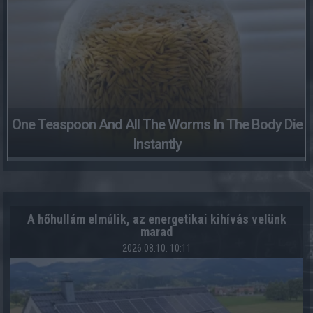
One Teaspoon And All The Worms In The Body Die
Instantly
A hőhullám elmúlik, az energetikai kihívás velünk
marad
2026.08.10. 10:11