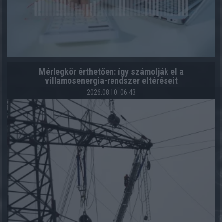
Mérlegkör érthetően: így számolják el a
villamosenergia-rendszer eltéréseit
2026.08.10. 06:43