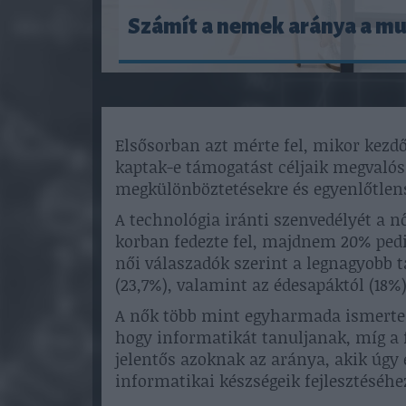
Számít a nemek aránya a m
Elsősorban azt mérte fel, mikor kezdőd
kaptak-e támogatást céljaik megvalós
megkülönböztetésekre és egyenlőtlens
A technológia iránti szenvedélyét a n
korban fedezte fel, majdnem 20% pedi
női válaszadók szerint a legnagyobb 
(23,7%), valamint az édesapáktól (18%
A nők több mint egyharmada ismerte e
hogy informatikát tanuljanak, míg a 
jelentős azoknak az aránya, akik úgy
informatikai készségeik fejlesztéséhe