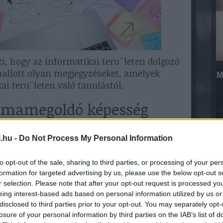
i, hogy az informatikai teru¨leten dolgozó
llott olyan megjegyzéseket, amelyek
M
ai teru¨leten való tanulástól.
lémamegoldó képesség
amegoldó képesség a legfontosabb jelenleg
.hu -
Do Not Process My Personal Information
anulás és analitikus készségek, amiben
berek 38,1%-a jelezte a határozottságot, ami
(29,4%) tűnt fontosnak. Meglepő módon
to opt-out of the sale, sharing to third parties, or processing of your per
formation for targeted advertising by us, please use the below opt-out s
elezte a kompromisszumkészséget.
r selection. Please note that after your opt-out request is processed y
ők, mind a férfiak hasonló kihívásokkal
eing interest-based ads based on personal information utilized by us or
észrevehető ku¨lönbségek is. Ku¨lönösen
disclosed to third parties prior to your opt-out. You may separately opt-
losure of your personal information by third parties on the IAB’s list of
lt hallgatás terén mutatkozik meg ez a