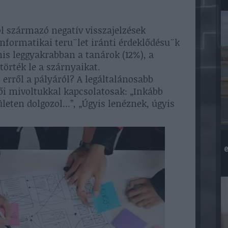
l származó negatív visszajelzések
informatikai teru¨let iránti érdeklődésu¨k
is leggyakrabban a tanárok (12%), a
törték le a szárnyaikat.
erről a pályáról? A legáltalánosabb
ői mivoltukkal kapcsolatosak: „Inkább
leten dolgozol...”, „Úgyis lenéznek, úgyis
e