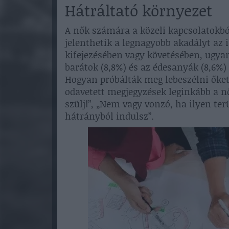
Hátráltató környezet
A nők számára a közeli kapcsolatokbó
jelenthetik a legnagyobb akadályt az 
kifejezésében vagy követésében, ugyan
barátok (8,8%) és az édesanyák (8,6%) 
Hogyan próbálták meg lebeszélni őket 
odavetett megjegyzések leginkább a n
szülj!”, „Nem vagy vonzó, ha ilyen terü
hátrányból indulsz”.