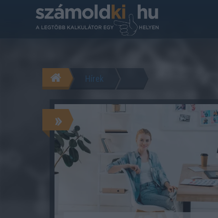
Hírek
»