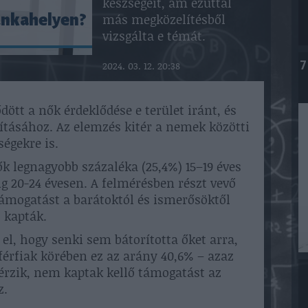
készségeit, ám ezúttal
más megközelítésből
unkahelyen?
vizsgálta e témát.
7
2024. 03. 12. 20:38
ött a nők érdeklődése e terület iránt, és
ításához. Az elemzés kitér a nemek közötti
égekre is.
ők legnagyobb százaléka (25,4%) 15–19 éves
g 20-24 évesen. A felmérésben részt vevő
támogatást a barátoktól és ismerősöktől
) kapták.
l, hogy senki sem bátorította őket arra,
férfiak körében ez az arány 40,6% – azaz
 érzik, nem kaptak kellő támogatást az
z.