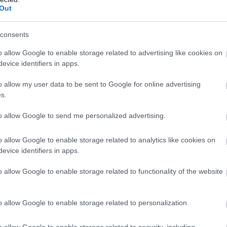
Out
khoz vagy u¨vegplafonhoz.
ég a tennivaló
consents
o allow Google to enable storage related to advertising like cookies on
i, hogy kevesebbet keres, mint a hasonló
evice identifiers in apps.
. Ez jelentős részét képezi a
H
el a nemek közötti egyenlőtlenségekkel
o allow my user data to be sent to Google for online advertising
é
s.
, 20% pedig azt vallja, hogy nehéz
to allow Google to send me personalized advertising.
ség, amely az egyenlőtlenségek lehetséges
 utalhat, hogy 5% véleménye szerint többet
o allow Google to enable storage related to analytics like cookies on
nál.
evice identifiers in apps.
ó vagy akár magasabb bért is kaphatnak,
o allow Google to enable storage related to functionality of the website
zu¨k továbbra is alacsonyabb bérezést
mutatnak, hogy további vizsgálatok és
ötti bérku¨lönbségek kezelésére az IT-
o allow Google to enable storage related to personalization.
o allow Google to enable storage related to security, including