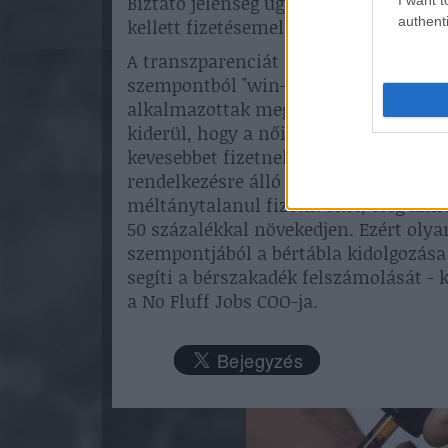
Biztató jelenség ugyanakkor, hogy a 
authenti
kellett fizetésemelést kérnie, mert azt
A transzparenciát elősegítő gyakorlat
szempontból "win-win" helyzetet ere
alkalmazottak megtartása tekintetéb
kiderül, hogy a női IT-szakemberek t
kevesebbet fizetnek nekik, mint az az
rendelkezésre álló kutatások szerint
méltánytalanul fizetik őket, elég ah
50 százalékkal növekedjen. Ezért oly
szempontjából a bértábla kidolgozása
segíti a bérszakadék felszámolását 
a No Fluff Jobs COO-ja.