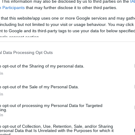
. This information may also be disclosed by us to third parties on the
IA
iak 36,3%-a érezte már úgy, hogy inkább
Participants
that may further disclose it to other third parties.
n. Közös pont viszont, hogy hasonlóan
ben, hogy sok esetben alábecsu¨lték a
 that this website/app uses one or more Google services and may gath
iaknak pedig 68,6%-a jelezte ezt.
including but not limited to your visit or usage behaviour. You may click 
 to Google and its third-party tags to use your data for below specifi
i szakemberek eredményeinek láthatóvá
ogle consent section.
en, hogy minél szélesebb körben elismerjék
más nőket is inspiráljanak arra, hogy ezen a
l Data Processing Opt Outs
orban dolgozó nők gyakran láthatatlanok
tatókon múlik, hanem sokszor maguk sem
o opt-out of the Sharing of my personal data.
 szakemberek, mint férfi társaik.
In
piák is erősítik” – nyilatkozta Kudari Nóra
o opt-out of the Sale of my Personal Data.
sület alelnöke.
In
etenciájukat, megbénulnak egy bér- vagy
to opt-out of processing my Personal Data for Targeted
ing.
nak, keru¨lik a konfrontációt, és
In
 világnak, hogy kemény munkával és
t. Ezek a félelmek bizonyos társadalmi
o opt-out of Collection, Use, Retention, Sale, and/or Sharing
ersonal Data that Is Unrelated with the Purposes for which it
ozzájárulnak a nemek közötti
lected.