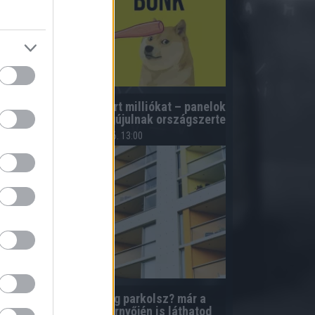
úsz lakóközösség nyert milliókat – panelok
s téglaépületek is megújulnak országszerte
2026.08.06. 13:00
Elfelejtetted, meddig parkolsz? már a
telefonod kezdőképernyőjén is láthatod