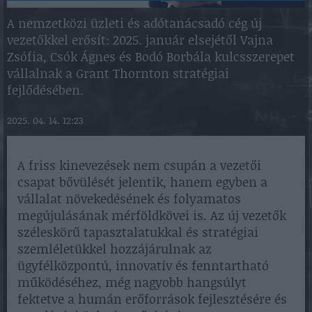
A nemzetközi üzleti és adótanácsadó cég új
vezetőkkel erősít: 2025. január elsejétől Vajna
Zsófia, Csók Ágnes és Bodó Borbála kulcsszerepet
vállalnak a Grant Thornton stratégiai
fejlődésében.
2025. 04. 14. 12:23
A friss kinevezések nem csupán a vezetői
csapat bővülését jelentik, hanem egyben a
vállalat növekedésének és folyamatos
megújulásának mérföldkövei is. Az új vezetők
széleskörű tapasztalatukkal és stratégiai
szemléletükkel hozzájárulnak az
ügyfélközpontú, innovatív és fenntartható
működéséhez, még nagyobb hangsúlyt
fektetve a humán erőforrások fejlesztésére és