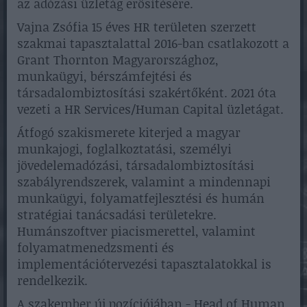
az adózási üzletág erősítésére.
Vajna Zsófia 15 éves HR területen szerzett
szakmai tapasztalattal 2016-ban csatlakozott a
Grant Thornton Magyarországhoz,
munkaügyi, bérszámfejtési és
társadalombiztosítási szakértőként. 2021 óta
vezeti a HR Services/Human Capital üzletágat.
Átfogó szakismerete kiterjed a magyar
munkajogi, foglalkoztatási, személyi
jövedelemadózási, társadalombiztosítási
szabályrendszerek, valamint a mindennapi
munkaügyi, folyamatfejlesztési és humán
stratégiai tanácsadási területekre.
Humánszoftver piacismerettel, valamint
folyamatmenedzsmenti és
implementációtervezési tapasztalatokkal is
rendelkezik.
A szakember új pozíciójában - Head of Human