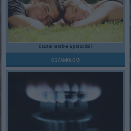
Összeilletek-e a pároddal?
KISZÁMOLOM!