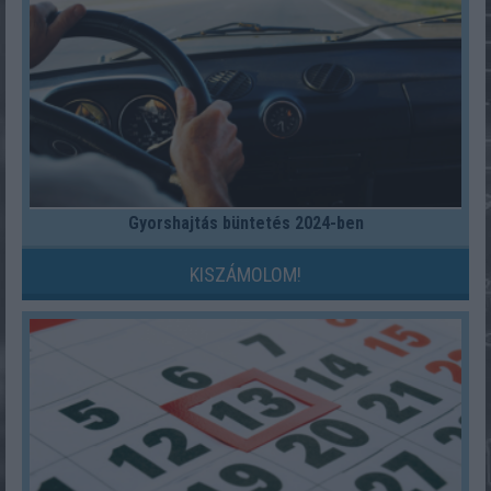
Gyorshajtás büntetés 2024-ben
KISZÁMOLOM!