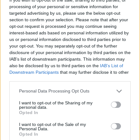
processing of your personal or sensitive information for
targeted advertising by us, please use the below opt-out
section to confirm your selection. Please note that after your
opt-out request is processed you may continue seeing
interest-based ads based on personal information utilized by
us or personal information disclosed to third parties prior to
your opt-out. You may separately opt-out of the further
disclosure of your personal information by third parties on the
IAB’s list of downstream participants. This information may
also be disclosed by us to third parties on the
IAB’s List of
Downstream Participants
that may further disclose it to other
Magyar infláció 2026 július - rekord alacsony szinten a
third parties.
drágulás!
Please note that this website/app uses one or more Google
2026.08.07. 09:28
Personal Data Processing Opt Outs
services and may gather and store information including but
not limited to your visit or usage behaviour. You may click to
I want to opt-out of the Sharing of my
personal data.
grant or deny consent to Google and its third-party tags to
Opted In
use your data for below specified purposes in below Google
consent section.
I want to opt-out of the Sale of my
Personal Data.
Opted In