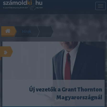
M
m
Hírek
»
Új vezetők a Grant Thornton
Magyarországnál