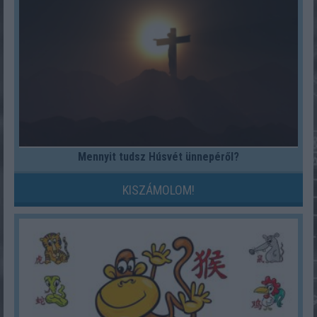
Mennyit tudsz Húsvét ünnepéről?
KISZÁMOLOM!