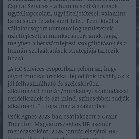
Capital Services - a humán szolgáltatások
ügyfélkapcsolati, ügyfélteljesítései, valamint
tanácsadói feladataiért felel. Ezen kívül a
vállalatcsoport Outsourcing területének
üzletfejlesztési munkacsoportjának tagja,
melyben a bérszámfejtési szolgáltatások és a
humán szolgáltatások stratégiája tartozik
hozzá.
„A HC Services csoportban célom az, hogy
olyan munkatársakkal fejlődjünk tovább, akik
jól felhasználható és széleskörűen
alkalmazott humán/munkaügyi szaktudással
rendelkeznek és azt minél színesebben tudják
alkalmazni” – fogalmaz a szakember.
Csók Ágnes 2023-ban csatlakozott a Grant
Thornton Magyarországhoz HR szenior
menedzserként, 2025. január elsejétől HR-
igazgatóként támogatja a cégcsoport