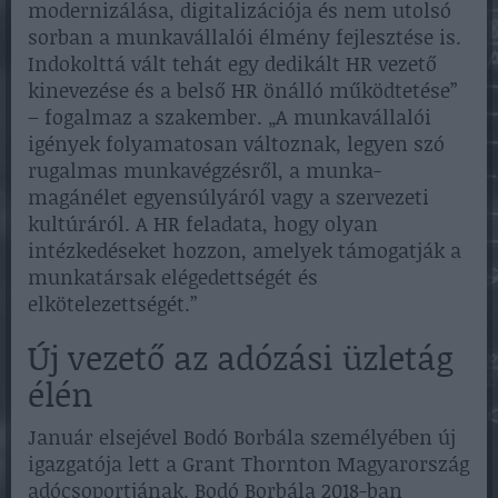
modernizálása, digitalizációja és nem utolsó
sorban a munkavállalói élmény fejlesztése is.
Indokolttá vált tehát egy dedikált HR vezető
kinevezése és a belső HR önálló működtetése”
– fogalmaz a szakember. „A munkavállalói
igények folyamatosan változnak, legyen szó
rugalmas munkavégzésről, a munka-
magánélet egyensúlyáról vagy a szervezeti
kultúráról. A HR feladata, hogy olyan
intézkedéseket hozzon, amelyek támogatják a
munkatársak elégedettségét és
elkötelezettségét.”
Új vezető az adózási üzletág
élén
Január elsejével Bodó Borbála személyében új
igazgatója lett a Grant Thornton Magyarország
adócsoportjának. Bodó Borbála 2018-ban