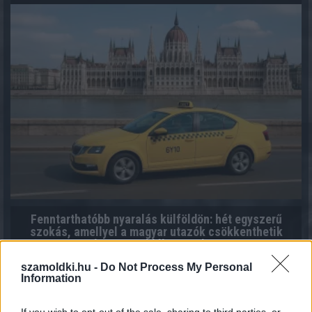
Fenntarthatóbb nyaralás külföldön: hét egyszerű
szokás, amellyel a magyar utazók csökkenthetik
környezeti lábnyomukat
2026.08.07. 12:48
szamoldki.hu -
Do Not Process My Personal
Information
If you wish to opt-out of the sale, sharing to third parties, or