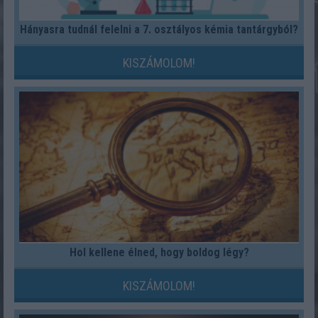
Hányasra tudnál felelni a 7. osztályos kémia tantárgyból?
KISZÁMOLOM!
Hol kellene élned, hogy boldog légy?
KISZÁMOLOM!