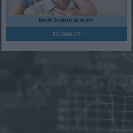
Nyugdíj korhatár kalkulátor
KISZÁMOLOM!