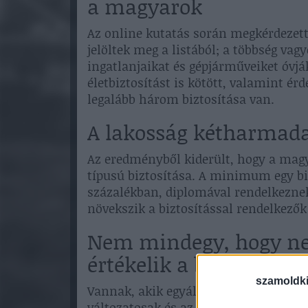
a magyarok
Az online kutatás során megkérdezett
jelöltek meg a listából; a többség vag
ingatlanjaikat és gépjárműveiket óvják
életbiztosítást is kötött, valamint é
legalább három biztosítása van.
A lakosság kétharmada
Az eredményből kiderült, hogy a ma
típusú biztosítása. A minimum egy bi
százalékban, diplomával rendelkeznek
növekszik a biztosítással rendelkezők
Nem mindegy, hogy ne
értékelik a biztosítás
szamoldki
Vannak, akik egyáltalán nem vesznek 
változatosak és az iskolázottság sze