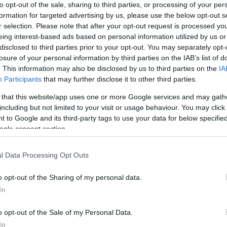
to opt-out of the sale, sharing to third parties, or processing of your per
ettségű válaszadók között az ismeretek
formation for targeted advertising by us, please use the below opt-out s
 a diplomásokra inkább a biztosítással
r selection. Please note that after your opt-out request is processed y
jellemző.
eing interest-based ads based on personal information utilized by us or
disclosed to third parties prior to your opt-out. You may separately opt-
iztosítások megkötése
losure of your personal information by third parties on the IAB’s list of
. This information may also be disclosed by us to third parties on the
IA
M
génybe utasbiztosítást az elmúlt egy évben,
Participants
that may further disclose it to other third parties.
k és családok esetében főleg a nők kötik meg
 that this website/app uses one or more Google services and may gath
 az arány, elsősorban azért, mert ők
including but not limited to your visit or usage behaviour. You may click 
 to Google and its third-party tags to use your data for below specifi
ogle consent section.
tni
l Data Processing Opt Outs
ményei nehéz helyzetet teremtettek a
o opt-out of the Sharing of my personal data.
rok többsége egyelőre nem a biztosításon
In
gkérdezettek negyede mondott le bármilyen
o opt-out of the Sale of my Personal Data.
In