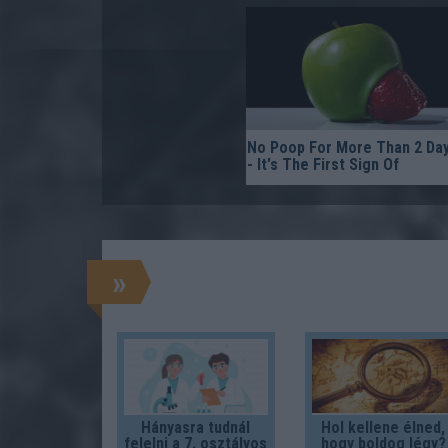
No Poop For More Than 2 Da
- It's The First Sign Of
»
Hányasra tudnál
Hol kellene élned,
felelni a 7. osztályos
hogy boldog légy?