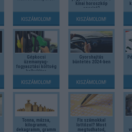
kínai horoszkóp
k
szerint?
KISZÁMOLOM!
KISZÁMOLOM!
Gépkocsi
Gyorshajtás
Pé
üzemanyag-
büntetés 2024-ben
fogyasztási költség
kalkulátor
KISZÁMOLOM!
KISZÁMOLOM!
Tonna, mázsa,
Fix számokkal
kilogramm,
lottózol? Most
dekagramm, gramm
megtudhatod,
v