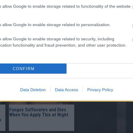
o allow Google to enable storage related to functionality of the website
o allow Google to enable storage related to personalization.
o allow Google to enable storage related to security, including
Gynecologist in Columbus:
cation functionality and fraud prevention, and other user protection.
Bladder Leakage After 50
p
Comes Down to 1 Thing (Stop
Doing This)
CONFIRM
Data Deletion
Data Access
Privacy Policy
Fungus Suffocates and Dies
When You Apply This at Night
p