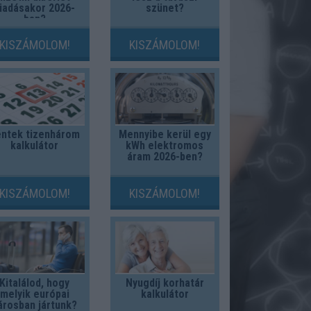
iadásakor 2026-
szünet?
ban?
KISZÁMOLOM!
KISZÁMOLOM!
ntek tizenhárom
Mennyibe kerül egy
kalkulátor
kWh elektromos
áram 2026-ben?
KISZÁMOLOM!
KISZÁMOLOM!
Kitalálod, hogy
Nyugdíj korhatár
melyik európai
kalkulátor
árosban jártunk?