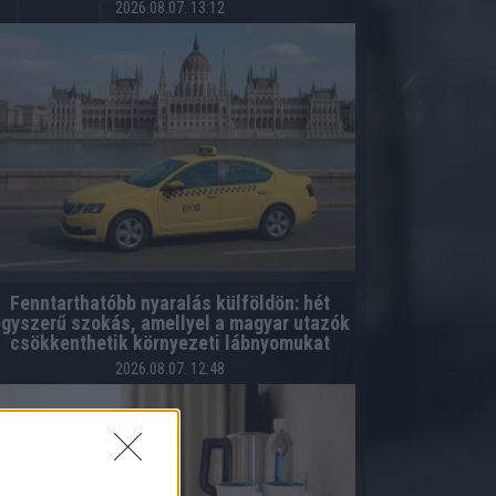
2026.08.07. 13:12
Fenntarthatóbb nyaralás külföldön: hét
gyszerű szokás, amellyel a magyar utazók
csökkenthetik környezeti lábnyomukat
2026.08.07. 12:48