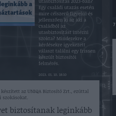
utasbiztosítás 2023-ban?
 leginkább a
Egy családi utazás esetén
háztartások
mire célszerű figyelni és
jellemzően ki az aki a
7
családból az
utasbiztosítást intézni
szokta? Mindezekre a
kérdésekre igyekezett
választ találni egy frissen
készült biztosítói
felmérés.
2023. 01. 10. 18:10
készített az UNIQA Biztosító Zrt., ezúttal
si szokásokat.
et biztosítanak leginkább