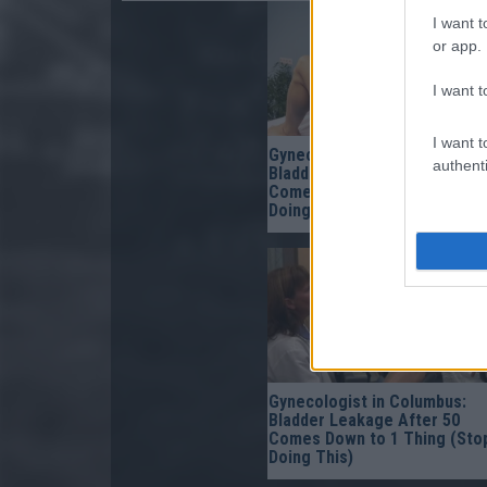
I want t
or app.
I want t
I want t
Gynecologist in Columbus:
authenti
Bladder Leakage After 50
Comes Down to 1 Thing (Sto
Doing This)
Gynecologist in Columbus:
Bladder Leakage After 50
Comes Down to 1 Thing (Sto
Doing This)