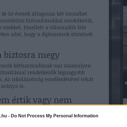
 18-50 évesek átlagosan két terméket
yonvédelmi biztosításokkal rendelkezik,
 ezekkel. Emellett a válaszadók fele
rdekes adat, hogy a diplomások zömének
 biztosra megy
gyarok kétharmadának van valamilyen
ztosítással rendelkezők legnagyobb
. Az iskolázottság emelkedésével tehát
e
 aránya is.
m értik vagy nem
okat az emberek
.hu -
Do Not Process My Personal Information
igénybe biztosítást, ennek okai
rint ebben a témában is megoszlanak a