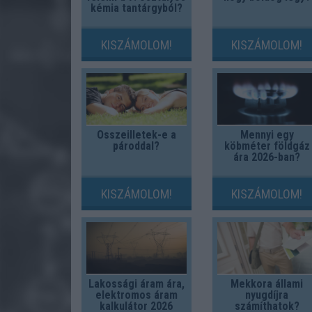
kémia tantárgyból?
KISZÁMOLOM!
KISZÁMOLOM!
Összeilletek-e a
Mennyi egy
pároddal?
köbméter földgáz
ára 2026-ban?
KISZÁMOLOM!
KISZÁMOLOM!
Lakossági áram ára,
Mekkora állami
elektromos áram
nyugdíjra
kalkulátor 2026
számíthatok?