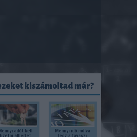
ezeket kiszámoltad már?
Mennyi adót kell
Mennyi idő múlva
fizetni albérlet
lesz a tavaszi