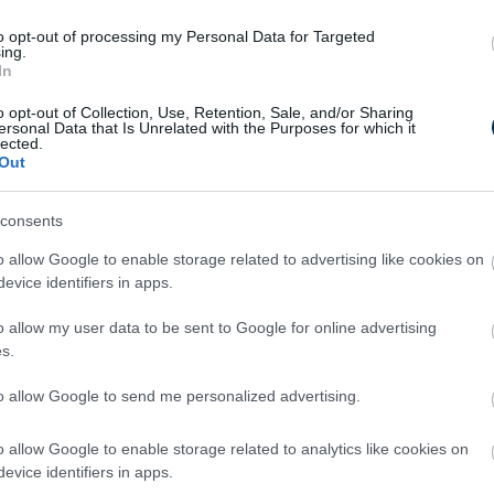
a családok gyakran kiadásaik
 helyzetek kezelésére. Ugyanakkor
to opt-out of processing my Personal Data for Targeted
ing.
nem feltétlenül érinti a biztosítási
In
o opt-out of Collection, Use, Retention, Sale, and/or Sharing
, hogy pénzügyi védőháló nélkül
ersonal Data that Is Unrelated with the Purposes for which it
, éppen ezért ilyenkor általában megnő az
lected.
Out
iránt.” – véli Dinsdale Julianna, az UNIQA
consents
akadály
o allow Google to enable storage related to advertising like cookies on
evice identifiers in apps.
rányában tapasztalható nyitottság a
éről, akik eleve nagyobb arányban vesznek
o allow my user data to be sent to Google for online advertising
talabb korosztály is az átlagnál élénkebben
s.
ági termékek iránt.
to allow Google to send me personalized advertising.
o allow Google to enable storage related to analytics like cookies on
evice identifiers in apps.