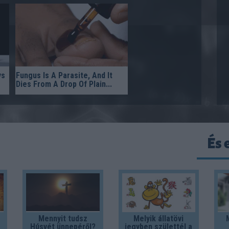
ys
Fungus Is A Parasite, And It
Dies From A Drop Of Plain...
És 
Mennyit tudsz
Melyik állatövi
Húsvét ünnepéről?
jegyben születtél a