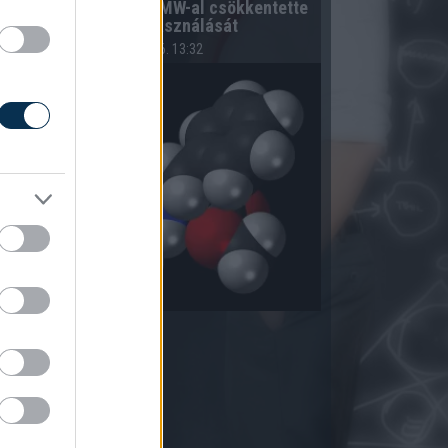
A hazai vegyipar 200 MW-al csökkentette
energiafelhasználását
2026.08.06. 13:32