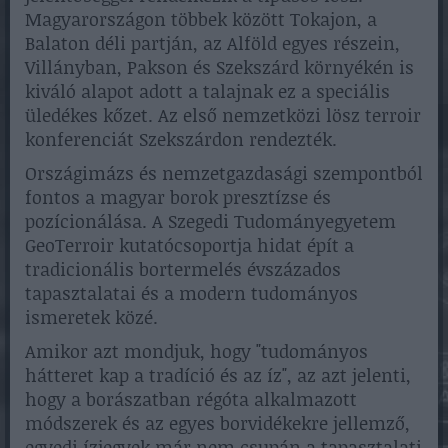
Magyarországon többek között Tokajon, a
Balaton déli partján, az Alföld egyes részein,
Villányban, Pakson és Szekszárd környékén is
kiváló alapot adott a talajnak ez a speciális
üledékes kőzet. Az első nemzetközi lösz terroir
konferenciát Szekszárdon rendezték.
Országimázs és nemzetgazdasági szempontból
fontos a magyar borok presztízse és
pozícionálása. A Szegedi Tudományegyetem
GeoTerroir kutatócsoportja hidat épít a
tradicionális bortermelés évszázados
tapasztalatai és a modern tudományos
ismeretek közé.
Amikor azt mondjuk, hogy "tudományos
hátteret kap a tradíció és az íz", az azt jelenti,
hogy a borászatban régóta alkalmazott
módszerek és az egyes borvidékekre jellemző,
egyedi ízjegyek már nem csupán a tapasztalati