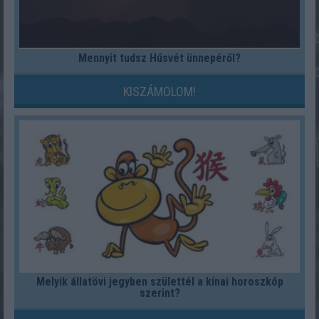
Mennyit tudsz Húsvét ünnepéről?
KISZÁMOLOM!
Melyik állatövi jegyben születtél a kínai horoszkóp
szerint?