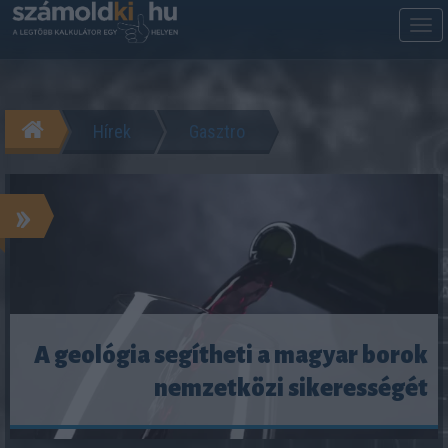
M
m
Hírek
Gasztro
»
A geológia segítheti a magyar borok
nemzetközi sikerességét