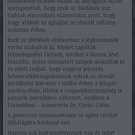
összetétele érdekel ennek az anyagnak olyan
szempontból, hogy ezek az üledékek mit
tudnak elmondani számunkra arról, hogy
hogy alakult az éghajlat az elmúlt néhány
százezer évben.
Ezek az üledékek elsősorban a jégkorszakok
során alakultak ki. Ezeket tagolták
felmelegedési fázisok, amikor a löszön lévő
fosszilis, mára eltemetett talajok alakultak ki
és ebből tudjuk, hogy nagyon jelentős
hőmérsékletingadozások voltak az elmúlt
körülbelül 800 ezer-1 millió évben a Kárpát-
medencében, illetve a csapadékmennyiség is
jelentős mértékben változott, ezekben a
fázisokban – ismertette Dr. Újvári Gábor.
A geoterroir természetesen az egész terület
élővilágára hatással van.
Nagyon sok kultúrnövénynek van és lehet