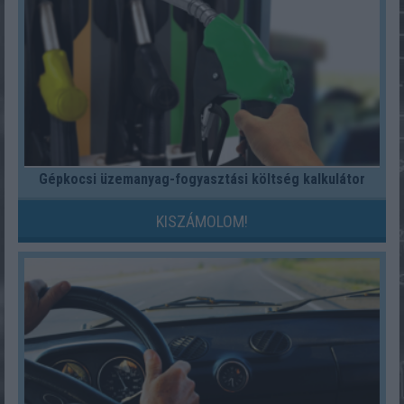
Gépkocsi üzemanyag-fogyasztási költség kalkulátor
KISZÁMOLOM!