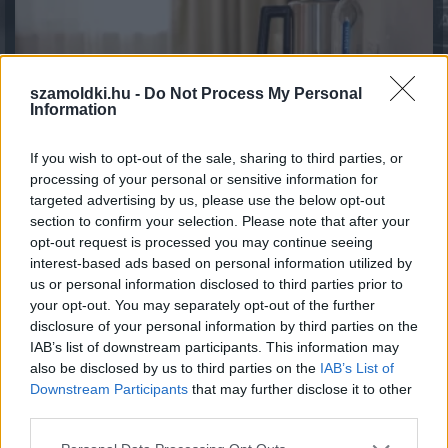
szamoldki.hu -
Do Not Process My Personal
Information
If you wish to opt-out of the sale, sharing to third parties, or
processing of your personal or sensitive information for
targeted advertising by us, please use the below opt-out
section to confirm your selection. Please note that after your
opt-out request is processed you may continue seeing
Magyar infláció 2026 július - rekord alacsony szinten a
interest-based ads based on personal information utilized by
drágulás!
us or personal information disclosed to third parties prior to
2026.08.07. 09:28
your opt-out. You may separately opt-out of the further
disclosure of your personal information by third parties on the
IAB’s list of downstream participants. This information may
also be disclosed by us to third parties on the
IAB’s List of
Downstream Participants
that may further disclose it to other
third parties.
Please note that this website/app uses one or more Google