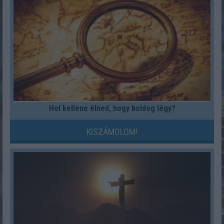
Hol kellene élned, hogy boldog légy?
KISZÁMOLOM!