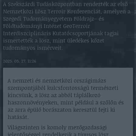
A Szekszárdi Tudásközpontban rendezték az első
Nemzetközi Lösz Terroir Konferenciát, amelyen a
Szegedi Tudományegyetem Földrajz– és
Földtudományi Intézet GeoTerroir
Interdiszciplináris Kutatócsoportjának tagjai
ismertették a lösz, mint üledékes kőzet
tudományos ismérveit.
2025. 05. 27. 11:26
A nemzeti és nemzetközi országimázs
szempontjából kulcsfontosságú természeti
kincsünk, a lösz az abból táplálkozó
haszonnövényeken, mint például a szőlőn és
az arra épülő borászaton keresztül fejti ki
hatását.
Világszinten is komoly mezőgazdasági
jelentőséggel rendelkezik a típusos lösz.