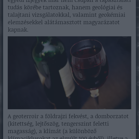
tudás körébe tartoznak, hanem geológiai és
talajtani vizsgálatokkal, valamint geokémiai
elemzésekkel alátámasztott magyarázatot
kapnak.
A geoterroir a földrajzi fekvést, a domborzatot
(kitettség, lejtőszög, tengerszint feletti
magasság), a klímát (a különböző
klímaciklusokat az elmúlt 100 évből), illetve a