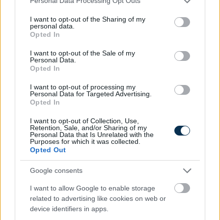
Personal Data Processing Opt Outs
services and may gather and store information including but
not limited to your visit or usage behaviour. You may click to
I want to opt-out of the Sharing of my
personal data.
grant or deny consent to Google and its third-party tags to
Opted In
use your data for below specified purposes in below Google
consent section.
I want to opt-out of the Sale of my
Personal Data.
Opted In
A hazai vegyipar 200 MW-al csökkentette
I want to opt-out of processing my
energiafelhasználását
Personal Data for Targeted Advertising.
2026.08.06. 13:32
Opted In
I want to opt-out of Collection, Use,
Retention, Sale, and/or Sharing of my
Personal Data that Is Unrelated with the
Purposes for which it was collected.
Opted Out
Google consents
I want to allow Google to enable storage
related to advertising like cookies on web or
device identifiers in apps.