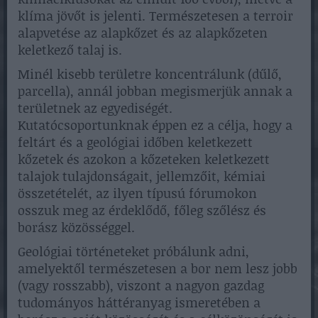
klíma jövőt is jelenti. Természetesen a terroir
alapvetése az alapkőzet és az alapkőzeten
keletkező talaj is.
Minél kisebb területre koncentrálunk (dűlő,
parcella), annál jobban megismerjük annak a
területnek az egyediségét.
Kutatócsoportunknak éppen ez a célja, hogy a
feltárt és a geológiai időben keletkezett
kőzetek és azokon a kőzeteken keletkezett
talajok tulajdonságait, jellemzőit, kémiai
összetételét, az ilyen típusú fórumokon
osszuk meg az érdeklődő, főleg szőlész és
borász közösséggel.
Geológiai történeteket próbálunk adni,
amelyektől természetesen a bor nem lesz jobb
(vagy rosszabb), viszont a nagyon gazdag
tudományos háttéranyag ismeretében a