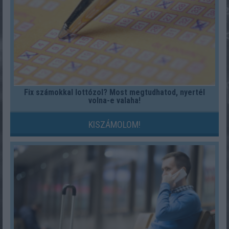
Fix számokkal lottózol? Most megtudhatod, nyertél
volna-e valaha!
KISZÁMOLOM!