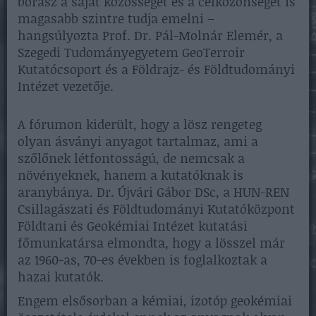
borász a saját közösségét és a célközönségét is
magasabb szintre tudja emelni –
hangsúlyozta Prof. Dr. Pál-Molnár Elemér, a
Szegedi Tudományegyetem GeoTerroir
Kutatócsoport és a Földrajz- és Földtudományi
Intézet vezetője.
A fórumon kiderült, hogy a lösz rengeteg
olyan ásványi anyagot tartalmaz, ami a
szőlőnek létfontosságú, de nemcsak a
növényeknek, hanem a kutatóknak is
aranybánya. Dr. Újvári Gábor DSc, a HUN-REN
Csillagászati és Földtudományi Kutatóközpont
Földtani és Geokémiai Intézet kutatási
főmunkatársa elmondta, hogy a lösszel már
az 1960-as, 70-es években is foglalkoztak a
hazai kutatók.
Engem elsősorban a kémiai, izotóp geokémiai