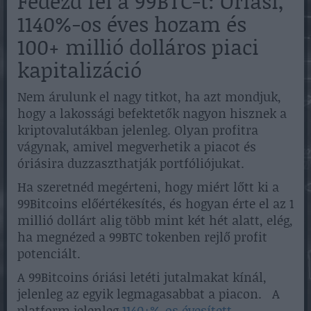
Fedezd fel a 99BTC-t: Óriási,
1140%-os éves hozam és
100+ millió dolláros piaci
kapitalizáció
Nem árulunk el nagy titkot, ha azt mondjuk,
hogy a lakossági befektetők nagyon hisznek a
kriptovalutákban jelenleg. Olyan profitra
vágynak, amivel megverhetik a piacot és
óriásira duzzaszthatják portfóliójukat.
Ha szeretnéd megérteni, hogy miért lőtt ki a
99Bitcoins előértékesítés, és hogyan érte el az 1
millió dollárt alig több mint két hét alatt, elég,
ha megnézed a 99BTC tokenben rejlő profit
potenciált.
A 99Bitcoins óriási letéti jutalmakat kínál,
jelenleg az egyik legmagasabbat a piacon. A
platform jelenleg
1140+%-os évesített