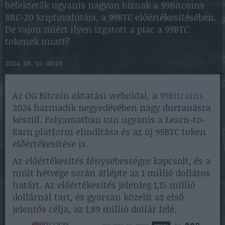
befektetők ugyanis nagyon bíznak a 99Bitcoins
BRC-20 kriptovalutája, a 99BTC előértékesítésében.
De vajon miért ilyen izgatott a piac a 99BTC
tokenek miatt?
2024. 05. 10. 00:01
Az OG Bitcoin oktatási weboldal, a
99Bitcoins
2024 harmadik negyedévében nagy durranásra
készül. Folyamatban van ugyanis a Learn-to-
Earn platform elindítása és az új 99BTC token
előértékesítése is.
Az előértékesítés fénysebességre kapcsolt, és a
múlt hétvége során átlépte az 1 millió dolláros
határt. Az előértékesítés jelenleg 1,15 millió
dollárnál tart, és gyorsan közelít az első
jelentős célja, az 1,89 millió dollár felé.