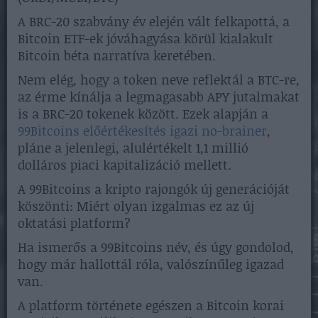
A BRC-20 szabvány év elején vált felkapottá, a
Bitcoin ETF-ek jóváhagyása körül kialakult
Bitcoin béta narratíva keretében.
Nem elég, hogy a token neve reflektál a BTC-re,
az érme kínálja a legmagasabb APY jutalmakat
is a BRC-20 tokenek között. Ezek alapján a
99Bitcoins előértékesítés igazi no-brainer
,
pláne a jelenlegi, alulértékelt 1,1 millió
dolláros piaci kapitalizáció mellett.
A 99Bitcoins a kripto rajongók új generációját
köszönti: Miért olyan izgalmas ez az új
oktatási platform?
Ha ismerős a 99Bitcoins név, és úgy gondolod,
hogy már hallottál róla, valószínűleg igazad
van.
A platform története egészen a Bitcoin korai