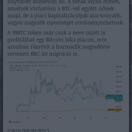
folytatott küzdelem áll. A béták olyan érmék,
amelyek várhatóan a BTC-vel együtt nőnek
majd, de a piaci kapitalizációjuk alacsonyabb,
vagyis nagyobb nyereséget eredményezhetnek.
A 99BTC token már csak a neve miatt is
profitálhat egy Bitcoin bika piacon, erre
azonban ráerősít a harmadik negyedévre
tervezett BRC-20 migráció is.
(ORDI/MUBI/BTC)