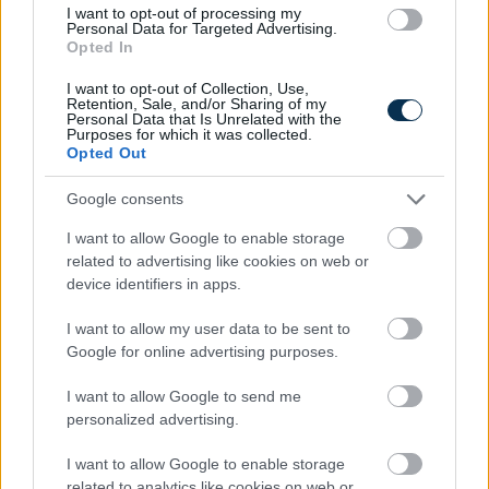
I want to opt-out of processing my
Personal Data for Targeted Advertising.
Opted In
I want to opt-out of Collection, Use,
Retention, Sale, and/or Sharing of my
Personal Data that Is Unrelated with the
Purposes for which it was collected.
Opted Out
Fungus Dries Up And Falls Off After The First Use
Google consents
I want to allow Google to enable storage
related to advertising like cookies on web or
device identifiers in apps.
I want to allow my user data to be sent to
Google for online advertising purposes.
I want to allow Google to send me
personalized advertising.
This Simple Trick Removes All Parasites From Your
Body!
I want to allow Google to enable storage
related to analytics like cookies on web or