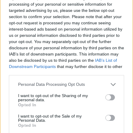
processing of your personal or sensitive information for
targeted advertising by us, please use the below opt-out
section to confirm your selection. Please note that after your
opt-out request is processed you may continue seeing
Find Papillomas On Your Neck Or Armpit? It's The
interest-based ads based on personal information utilized by
First Stage Of...
us or personal information disclosed to third parties prior to
your opt-out. You may separately opt-out of the further
disclosure of your personal information by third parties on the
IAB’s list of downstream participants. This information may
also be disclosed by us to third parties on the
IAB’s List of
Downstream Participants
that may further disclose it to other
third parties.
Please note that this website/app uses one or more Google
Personal Data Processing Opt Outs
services and may gather and store information including but
not limited to your visit or usage behaviour. You may click to
I want to opt-out of the Sharing of my
personal data.
Fungus Is A Parasite, And It Dies From A Drop Of
grant or deny consent to Google and its third-party tags to
Opted In
use your data for below specified purposes in below Google
Plain...
consent section.
I want to opt-out of the Sale of my
Personal Data.
Opted In