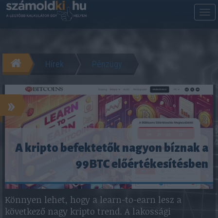
M
m
Hírek
Pénzügy
»
A kripto befektetők nagyon bíznak a
99BTC előértékesítésben
Könnyen lehet, hogy a learn-to-earn lesz a
következő nagy kripto trend. A lakossági