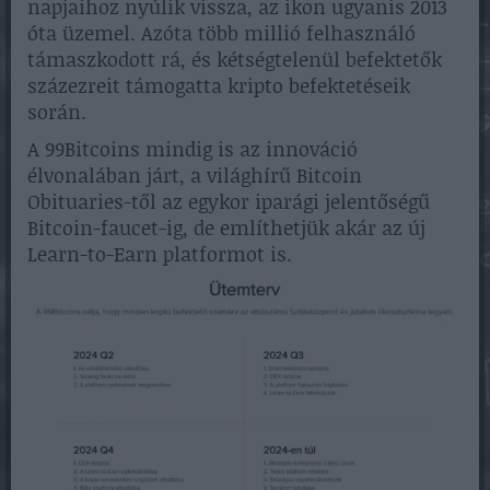
napjaihoz nyúlik vissza, az ikon ugyanis 2013
óta üzemel. Azóta több millió felhasználó
támaszkodott rá, és kétségtelenül befektetők
százezreit támogatta kripto befektetéseik
során.
A 99Bitcoins mindig is az innováció
élvonalában járt, a világhírű Bitcoin
Obituaries-től az egykor iparági jelentőségű
Bitcoin-faucet-ig, de említhetjük akár az új
Learn-to-Earn platformot is.