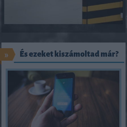
»
És ezeket kiszámoltad már?