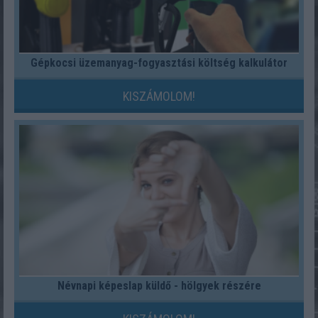
Gépkocsi üzemanyag-fogyasztási költség kalkulátor
KISZÁMOLOM!
Névnapi képeslap küldő - hölgyek részére