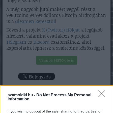
hogy elszalaszd.
A még nagyobb jutalmakért vegyél részt a
99Bitcoins 99 999 dolláros Bitcoin airdropjában
is a
Gleamen keresztül
!
Kövesd a projekt
X (Twitter) fiókját
a legújabb
hírekért, valamint csatlakozz a projekt
Telegram
és
Discord
csatornáihoz, ahol
kapcsolatba léphetsz a 99Bitcoins közösséggel.
Vásárolj 99BTC-t te is
szamoldki.hu -
Do Not Process My Personal
Information
If you wish to opt-out of the sale, sharing to third parties, or