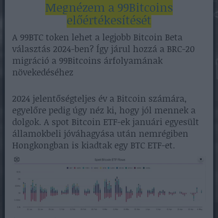
Megnézem a 99Bitcoins
előértékesítését
A 99BTC token lehet a legjobb Bitcoin Beta
választás 2024-ben? Így járul hozzá a BRC-20
migráció a 99Bitcoins árfolyamának
növekedéséhez
2024 jelentőségteljes év a Bitcoin számára,
egyelőre pedig úgy néz ki, hogy jól mennek a
dolgok. A spot Bitcoin ETF-ek januári egyesült
államokbeli jóváhagyása után nemrégiben
Hongkongban is kiadtak egy BTC ETF-et.