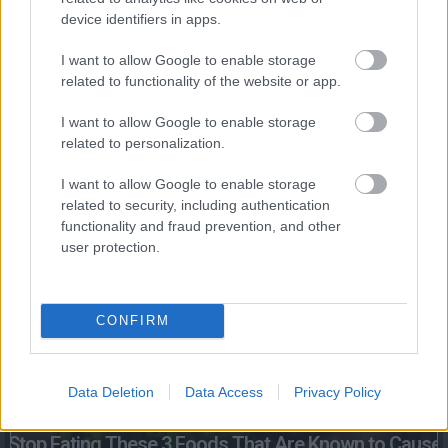
device identifiers in apps.
I want to allow Google to enable storage
related to functionality of the website or app.
I want to allow Google to enable storage
related to personalization.
I want to allow Google to enable storage
One Teaspoon And All The Worms In The Body Die
related to security, including authentication
Instantly
functionality and fraud prevention, and other
user protection.
CONFIRM
Data Deletion
Data Access
Privacy Policy
Stop Eating These 3 Foods That Are Known to Cause