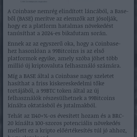
A Coinbase nemrég elindított láncából, a Base-
ből (BASE) merítve az elemzők azt jósolják,
hogy ez a platform hatalmas növekedést
tanúsíthat a 2024-es bikafutam során.
Ennek az az egyszerű oka, hogy a Coinbase-
hez hasonlóan a 99Bitcoins is az első
platformok egyike, amely szóba jöhet több
millió új kriptovaluta felhasználó számára.
Míg a BASE által a Coinbase nagy szeletet
hasíthat a friss kiskereskedelmi tőke
tortájából, a 99BTC token által az új
felhasználók részesülhetnek a 99Bitcoins
kínálta oktatásból és jutalmakból.
Tehát az 1140+%-os évesített hozam és a BRC-
20 kínálta 100-szoros potenciális növekedés
mellett ez a kripto előértékesítés túl jó ahhoz,