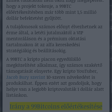
Ennek tudatában nem okoz nagy meglepetést.
hogy a projekt tokenje, a 99BTC
előértékesítésben már több mint 1,5 millió
dollár befektetést gyűjtött.
A tulajdonosok számos előnyt élvezhetnek az
érme által, a letéti jutalmaktól a VIP
mentoráláson és a prémium oktatási
tartalmakon át az alfa kereskedési
stratégiákig és beállításokig.
A 99BTC a kripto piacon egyedülálló
megközelítést alkalmaz, így számos szakértő
támogatását elnyerte. Egy kripto YouTuber,
Jacob Bury szerint
10-szeres növekedést is
produkálhat. Éppen ezért azt gondoljuk, hogy
helye van a legjobb kriptovaluták 1 dollár alatt
listánkon.
Irány a 99Bitcoins előértékesítése