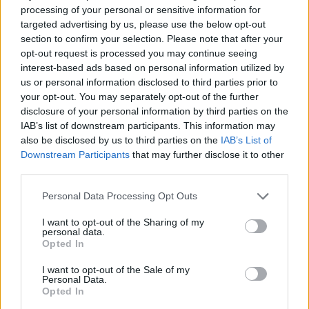
A projekt szempontjából kedvező, hogy az
processing of your personal or sensitive information for
utóbbi években egyes országokban akár 50%-
targeted advertising by us, please use the below opt-out
kal is nőttek az energiaárak, és a fogyasztók
section to confirm your selection. Please note that after your
opt-out request is processed you may continue seeing
alternatív megoldásokat keresnek a fosszilis
interest-based ads based on personal information utilized by
üzemanyagokkal hajtott járművek helyett.
us or personal information disclosed to third parties prior to
Az eTukTuk nemcsak az emberiség jövőjére, de
your opt-out. You may separately opt-out of the further
a bolygó egészségére is hatással lehet. Az
disclosure of your personal information by third parties on the
IAB’s list of downstream participants. This information may
eTukTukkal akárki részt vehet a széndioxid
also be disclosed by us to third parties on the
IAB’s List of
kibocsátást és a légszennyezést mérséklő
Downstream Participants
that may further disclose it to other
harcban. A projekt milliárdok életminőségét
third parties.
javíthatja, főleg a fejlődő országokban, a fejlett
Please note that this website/app uses one or more Google
gazdaságokban szintén rendkívül hasznos
Personal Data Processing Opt Outs
services and may gather and store information including but
lehet.
not limited to your visit or usage behaviour. You may click to
I want to opt-out of the Sharing of my
personal data.
Mindezek fényében kérdés sem fér hozzá,
grant or deny consent to Google and its third-party tags to
Opted In
hogy az eTukTuknak helye van a legjobb
use your data for below specified purposes in below Google
consent section.
kriptovaluták 1 dollár alatt listánkon.
I want to opt-out of the Sale of my
Personal Data.
Opted In
Látogasd meg az eTukTuk