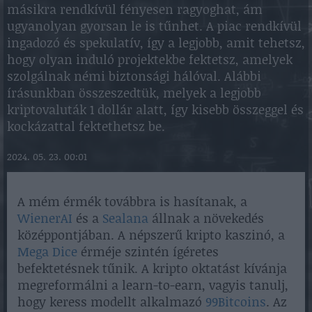
másikra rendkívül fényesen ragyoghat, ám
ugyanolyan gyorsan le is tűnhet. A piac rendkívül
ingadozó és spekulatív, így a legjobb, amit tehetsz,
hogy olyan induló projektekbe fektetsz, amelyek
szolgálnak némi biztonsági hálóval. Alábbi
írásunkban összeszedtük, melyek a legjobb
kriptovaluták 1 dollár alatt, így kisebb összeggel és
kockázattal fektethetsz be.
2024. 05. 23. 00:01
A mém érmék továbbra is hasítanak, a
WienerAI
és a
Sealana
állnak a növekedés
középpontjában. A népszerű kripto kaszinó, a
Mega Dice
érméje szintén ígéretes
befektetésnek tűnik. A kripto oktatást kívánja
megreformálni a learn-to-earn, vagyis tanulj,
hogy keress modellt alkalmazó
99Bitcoins
. Az