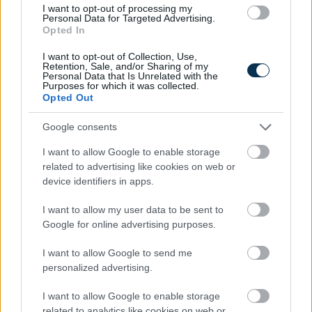
előértékesítést!
I want to opt-out of processing my
Personal Data for Targeted Advertising.
Opted In
6. 5thScape (5SCAPE) – A VR
I want to opt-out of Collection, Use,
ökoszisztéma
Retention, Sale, and/or Sharing of my
Personal Data that Is Unrelated with the
megreformálója
Purposes for which it was collected.
Opted Out
Egyre nagyobb teret hódít a VR, ami nem
Google consents
meglepő, hiszen a technológia egyszerre
forradalmi és szórakoztató. A
5thScape
I want to allow Google to enable storage
(5SCAPE)
projekt célja azonban, hogy még
related to advertising like cookies on web or
izgalmasabbá tegye!
device identifiers in apps.
I want to allow my user data to be sent to
Google for online advertising purposes.
I want to allow Google to send me
personalized advertising.
I want to allow Google to enable storage
related to analytics like cookies on web or