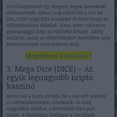
Ha elősegítenéd egy szegény degen kereskedő
előmenetelét, akkor csak töltsd fel a tárcád
SOL, USDT vagy ETH érmékkel és kösd össze az
előértékesítési oldallal. Siess, mert rohamos
gyorsasággal fogy az elérhető készlet. Addig
szállj be, amíg az előértékesítés keretében még
kedvezményes áron teheted meg.
Megnézem a Sealana-t
3. Mega Dice (DICE) – Az
egyik legnagyobb kripto
kaszinó
Nemcsak a mém érmék, de a GameFi szektor
is robbanásszerűen növekszik, és még
nagyobbat szólhat a következő bika piac
során. A blokklánc játékipar a becslések