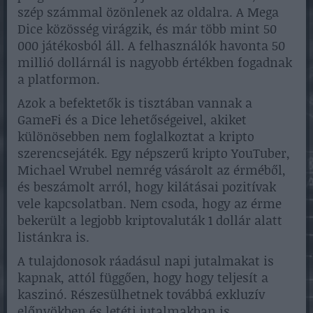
szép számmal özönlenek az oldalra. A Mega
Dice közösség virágzik, és már több mint 50
000 játékosból áll. A felhasználók havonta 50
millió dollárnál is nagyobb értékben fogadnak
a platformon.
Azok a befektetők is tisztában vannak a
GameFi és a Dice lehetőségeivel, akiket
különösebben nem foglalkoztat a kripto
szerencsejáték. Egy népszerű kripto YouTuber,
Michael Wrubel nemrég vásárolt az érméből,
és beszámolt arról, hogy kilátásai pozitívak
vele kapcsolatban. Nem csoda, hogy az érme
bekerült a legjobb kriptovaluták 1 dollár alatt
listánkra is.
A tulajdonosok ráadásul napi jutalmakat is
kapnak, attól függően, hogy hogy teljesít a
kaszinó. Részesülhetnek továbbá exkluzív
előnyökben és letéti jutalmakban is.