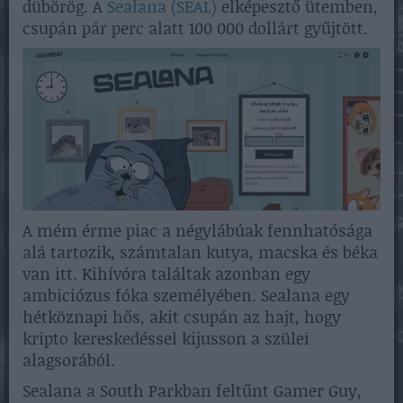
dübörög. A
Sealana (SEAL)
elképesztő ütemben,
csupán pár perc alatt 100 000 dollárt gyűjtött.
A mém érme piac a négylábúak fennhatósága
alá tartozik, számtalan kutya, macska és béka
van itt. Kihívóra találtak azonban egy
ambiciózus fóka személyében. Sealana egy
hétköznapi hős, akit csupán az hajt, hogy
kripto kereskedéssel kijusson a szülei
alagsorából.
Sealana a South Parkban feltűnt Gamer Guy,