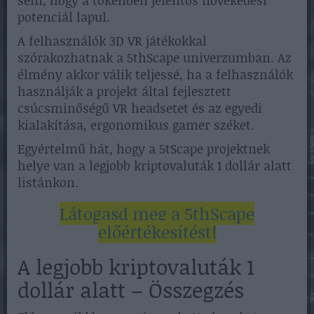
sem, hogy a tokenben jelentős növekedési
potenciál lapul.
A felhasználók 3D VR játékokkal
szórakozhatnak a 5thScape univerzumban. Az
élmény akkor válik teljessé, ha a felhasználók
használják a projekt által fejlesztett
csúcsminőségű VR headsetet és az egyedi
kialakítása, ergonomikus gamer széket.
Egyértelmű hát, hogy a 5tScape projektnek
helye van a legjobb kriptovaluták 1 dollár alatt
listánkon.
Látogasd meg a 5thScape
előértékesítést!
A legjobb kriptovaluták 1
dollár alatt – Összegzés