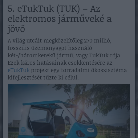
5. eTukTuk (TUK) – Az
elektromos járműveké a
jövő
A világ utcáit megközelítőleg 270 millió,
fosszilis üzemanyagot használó
két-/háromkerekű jármű, vagy TukTuk rója.
Ezek káros hatásainak csökkentésére az
eTukTuk
projekt egy forradalmi ökoszisztéma
kifejlesztését tűzte ki célul.