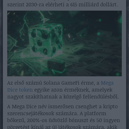
szerint 2030-ra elérheti a 615 milliárd dollárt.
Az első számú Solana GameFi érme, a
Mega
Dice token
egyike azon érméknek, amelyek
nagyot szakíthatnak a közelgő fellendülésből.
A Mega Dice név ismerősen csenghet a kripto
szerencsejátékosok számára. A platform
bőkezű, 200%-os üdvözlő bónuszt és 50 ingyen
pörgetést kínál az új játékosok számára, akik