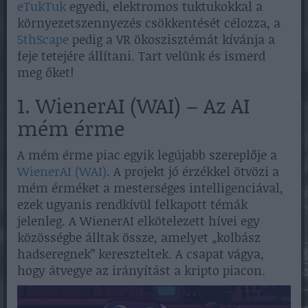
eTukTuk
egyedi, elektromos tuktukokkal a
környezetszennyezés csökkentését célozza, a
5thScape
pedig a VR ökoszisztémát kívánja a
feje tetejére állítani. Tart velünk és ismerd
meg őket!
1. WienerAI (WAI) – Az AI
mém érme
A mém érme piac egyik legújabb szereplője a
WienerAI (WAI)
. A projekt jó érzékkel ötvözi a
mém érméket a mesterséges intelligenciával,
ezek ugyanis rendkívül felkapott témák
jelenleg. A WienerAI elkötelezett hívei egy
közösségbe álltak össze, amelyet „kolbász
hadseregnek” kereszteltek. A csapat vágya,
hogy átvegye az irányítást a kripto piacon.