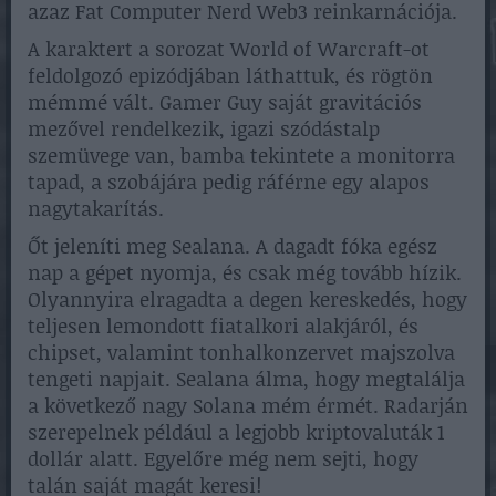
azaz Fat Computer Nerd Web3 reinkarnációja.
A karaktert a sorozat World of Warcraft-ot
feldolgozó epizódjában láthattuk, és rögtön
mémmé vált. Gamer Guy saját gravitációs
mezővel rendelkezik, igazi szódástalp
szemüvege van, bamba tekintete a monitorra
tapad, a szobájára pedig ráférne egy alapos
nagytakarítás.
Őt jeleníti meg Sealana. A dagadt fóka egész
nap a gépet nyomja, és csak még tovább hízik.
Olyannyira elragadta a degen kereskedés, hogy
teljesen lemondott fiatalkori alakjáról, és
chipset, valamint tonhalkonzervet majszolva
tengeti napjait. Sealana álma, hogy megtalálja
a következő nagy Solana mém érmét. Radarján
szerepelnek például a legjobb kriptovaluták 1
dollár alatt. Egyelőre még nem sejti, hogy
talán saját magát keresi!