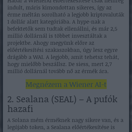
Habár a WienerAI előértékesítése csak nemrég
indult, máris kimondottan sikeres, így az
érme méltán sorolható a legjobb kriptovaluták
1 dollár alatt kategóriába. A hype-nak a
befektetők sem tudtak ellenállni, és már 2,5
millió dollárnál is többet invesztáltak a
projektbe. Ahogy megyünk előre az
előértékesítési szakaszokban, úgy lesz egyre
drágább a WAI. A legjobb, amit tehetsz tehát,
hogy mielőbb beszállsz. De siess, mert 2,7
millió dollárnál tovább nő az érmék ára.
Megnézem a Wiener AI-t
2. Sealana (SEAL) – A pufók
hazafi
A Solana mém érméknek nagy sikere van, és a
legújabb token, a Sealana előértékesítése is