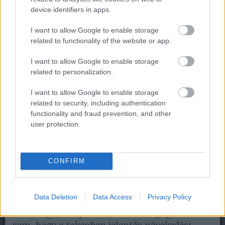
device identifiers in apps.
I want to allow Google to enable storage
related to functionality of the website or app.
A virtuális valóság egyesíti a lélegzetelállító
játékélményt és a legújabb technológiát. A VR
I want to allow Google to enable storage
világban a játékosok kedvük szerint
related to personalization.
alakíthatják, hogy milyen környezetben
játszanak.
I want to allow Google to enable storage
related to security, including authentication
A 5thScape vágya, hogy oroszlánrészt vállaljon
functionality and fraud prevention, and other
a VR népszerűsítésében, közben pedig
user protection.
átformálja azt a képet, ami az emberek
fejében él a technológiát illetően.
CONFIRM
Az ökoszisztémát a $5SCAPE token tartja
mozgásban. Az érme például prémium VR
tartalmakkal ruházza fel a felhasználókat, de
Data Deletion
Data Access
Privacy Policy
hozzájárul ahhoz is, hogy egy összetartó
közösség alakuljon ki. Nem elhanyagolható az