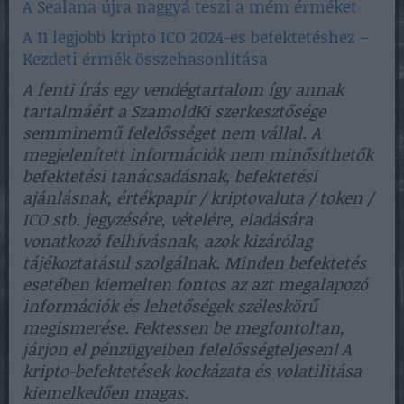
A Sealana újra naggyá teszi a mém érméket
A 11 legjobb kripto ICO 2024-es befektetéshez –
Kezdeti érmék összehasonlítása
A fenti írás egy vendégtartalom így annak
tartalmáért a SzamoldKi szerkesztősége
semminemű felelősséget nem vállal. A
megjelenített információk nem minősíthetők
befektetési tanácsadásnak, befektetési
ajánlásnak, értékpapír / kriptovaluta / token /
ICO stb. jegyzésére, vételére, eladására
vonatkozó felhívásnak, azok kizárólag
tájékoztatásul szolgálnak. Minden befektetés
esetében kiemelten fontos az azt megalapozó
információk és lehetőségek széleskörű
megismerése. Fektessen be megfontoltan,
járjon el pénzügyeiben felelősségteljesen! A
kripto-befektetések kockázata és volatilitása
kiemelkedően magas.