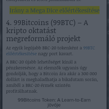
Irány a Mega Dice előértékesítése
4. 99Bitcoins (99BTC) – A
kripto oktatást
megreformáló projekt
Az egyik legújabb BRC-20 tokenként a
99BTC
előértékesítése
nagy port kavart.
A BRC-20 újabb lehetőséget kínál a
pénzkeresésre. Az elemzők ugyanis úgy
gondolják, hogy a Bitcoin ára akár a 300 000
dollárt is meghaladhatja a bikafutam során,
amiből a BRC-20 érmék szintén
profitálhatnak.