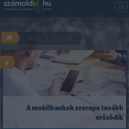
M
m
Hírek
Pénzügy
»
A mobilbankok szerepe tovább
erősödik