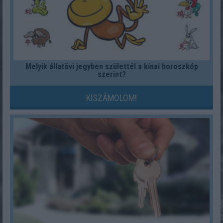
Melyik állatövi jegyben születtél a kínai horoszkóp
szerint?
KISZÁMOLOM!