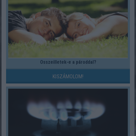
Összeilletek-e a pároddal?
KISZÁMOLOM!