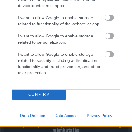
device identifiers in apps.
A hazai vegyipar 200 MW-al csökkentette
energiafelhasználását
I want to allow Google to enable storage
2026.08.06. 13:32
related to functionality of the website or app.
I want to allow Google to enable storage
related to personalization.
I want to allow Google to enable storage
related to security, including authentication
functionality and fraud prevention, and other
user protection.
CONFIRM
Data Deletion
Data Access
Privacy Policy
Kiderült, mennyi mindent jelenthet: itt az első országos
mémkutatás