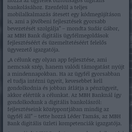
hozzá az ügyfelek biztonságos digitális
bankolásához. Ezenfelül a teljes
mobilalkalmazás átesett egy kódmegújításon
is, ami a jövőbeni fejlesztések gyorsabb
bevezetését szolgálja” – mondta Sudár Gábor,
az MBH Bank digitális ügyfélmegoldások
fejlesztéséért és üzemeltetéséért felelős
ügyvezető igazgatója.
„A célunk egy olyan app fejlesztése, ami
nemcsak szép, hanem valódi támogatást nyújt
a mindennapokban. Ha az ügyfél gyorsabban
el tudja intézni ügyeit, kevesebbet kell
gondolkodnia és jobban átlátja a pénzügyeit,
akkor elértük a célunkat. Az MBH Banknál így
gondolkodunk a digitális bankolásról:
fejlesztéseink középpontjában mindig az
ügyfél áll” – tette hozzá Léder Tamás, az MBH
Bank digitális üzleti kompetenciák igazgatója.