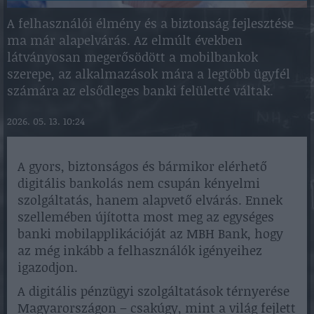
A felhasználói élmény és a biztonság fejlesztése
ma már alapelvárás. Az elmúlt években
látványosan megerősödött a mobilbankok
szerepe, az alkalmazások mára a legtöbb ügyfél
számára az elsődleges banki felületté váltak.
2026. 05. 13. 10:24
A gyors, biztonságos és bármikor elérhető
digitális bankolás nem csupán kényelmi
szolgáltatás, hanem alapvető elvárás. Ennek
szellemében újította most meg az egységes
banki mobilapplikációját az MBH Bank, hogy
az még inkább a felhasználók igényeihez
igazodjon.
A digitális pénzügyi szolgáltatások térnyerése
Magyarországon – csakúgy, mint a világ fejlett