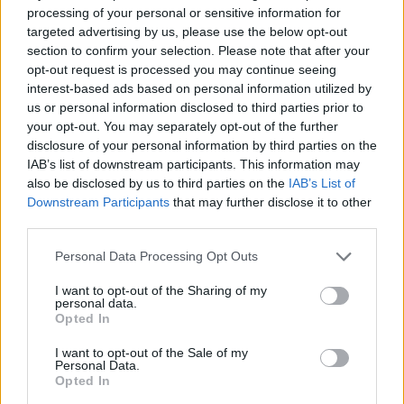
processing of your personal or sensitive information for
targeted advertising by us, please use the below opt-out
section to confirm your selection. Please note that after your
opt-out request is processed you may continue seeing
interest-based ads based on personal information utilized by
us or personal information disclosed to third parties prior to
your opt-out. You may separately opt-out of the further
disclosure of your personal information by third parties on the
IAB’s list of downstream participants. This information may
Fenntarthatóbb nyaralás külföldön: hét egyszerű
szokás, amellyel a magyar utazók csökkenthetik
also be disclosed by us to third parties on the
IAB’s List of
környezeti lábnyomukat
Downstream Participants
that may further disclose it to other
third parties.
2026.08.07. 12:48
Please note that this website/app uses one or more Google
Personal Data Processing Opt Outs
services and may gather and store information including but
not limited to your visit or usage behaviour. You may click to
I want to opt-out of the Sharing of my
personal data.
grant or deny consent to Google and its third-party tags to
Opted In
use your data for below specified purposes in below Google
consent section.
I want to opt-out of the Sale of my
Personal Data.
Opted In