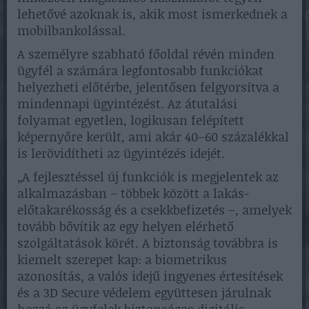
lehetővé azoknak is, akik most ismerkednek a
mobilbankolással.
A személyre szabható főoldal révén minden
ügyfél a számára legfontosabb funkciókat
helyezheti előtérbe, jelentősen felgyorsítva a
mindennapi ügyintézést. Az átutalási
folyamat egyetlen, logikusan felépített
képernyőre került, ami akár 40–60 százalékkal
is lerövidítheti az ügyintézés idejét.
„A fejlesztéssel új funkciók is megjelentek az
alkalmazásban – többek között a lakás-
előtakarékosság és a csekkbefizetés –, amelyek
tovább bővítik az egy helyen elérhető
szolgáltatások körét. A biztonság továbbra is
kiemelt szerepet kap: a biometrikus
azonosítás, a valós idejű ingyenes értesítések
és a 3D Secure védelem együttesen járulnak