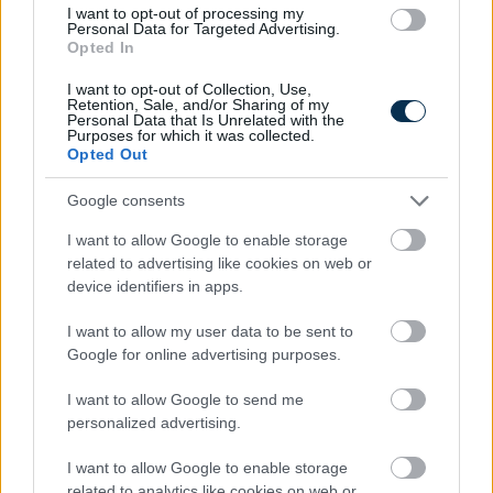
I want to opt-out of processing my
Personal Data for Targeted Advertising.
Opted In
I want to opt-out of Collection, Use,
Retention, Sale, and/or Sharing of my
Personal Data that Is Unrelated with the
Magyar infláció 2026 július - rekord alacsony szinten a
Purposes for which it was collected.
drágulás!
Opted Out
2026.08.07. 09:28
Google consents
I want to allow Google to enable storage
related to advertising like cookies on web or
device identifiers in apps.
I want to allow my user data to be sent to
Google for online advertising purposes.
I want to allow Google to send me
personalized advertising.
I want to allow Google to enable storage
related to analytics like cookies on web or