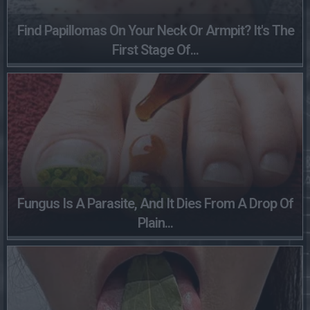
Find Papillomas On Your Neck Or Armpit? It's The
First Stage Of...
Fungus Is A Parasite, And It Dies From A Drop Of
Plain...