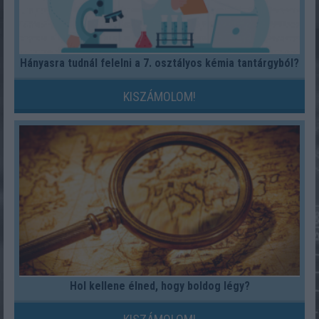
Hányasra tudnál felelni a 7. osztályos kémia tantárgyból?
KISZÁMOLOM!
Hol kellene élned, hogy boldog légy?