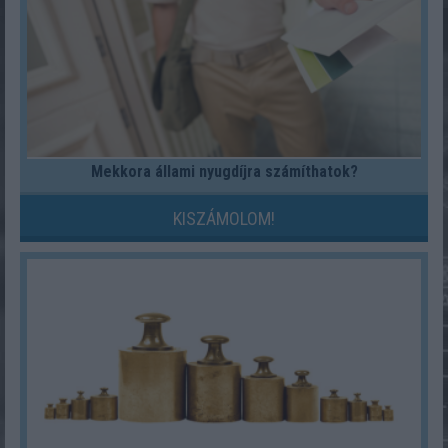
Mekkora állami nyugdíjra számíthatok?
KISZÁMOLOM!