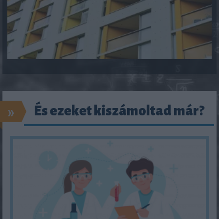
»
És ezeket kiszámoltad már?