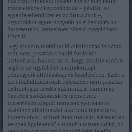
használt funkciók továbbra is az alap banki
műveletekhez kapcsolódnak – például az
egyenlegellenőrzés és az átutalások –,
ugyanakkor egyre nagyobb az érdeklődés az
összetettebb, kényelmet növelő megoldások
iránt is.
„Egy modern mobilbanki alkalmazás feladata
már nem pusztán a banki funkciók
biztosítása, hanem az is, hogy intuitív módon
segítse az ügyfeleket a mindennapi
pénzügyeik átlátásában és kezelésében. Ezért a
mobilalkalmazásunk fejlesztése nem pusztán
technológiai kérdés számunkra, hanem az
ügyfelek szokásainak és igényeinek
megértésén alapul: nemcsak gyorsabb és
stabilabb alkalmazást akartunk fejleszteni,
hanem olyat, amivel maximálisan elégedettek
lesznek ügyfeleink” – mondta Ginzer Ildikó, az
MBH Bank standard kiszolgálásért felelős