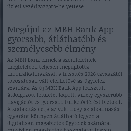
üzleti vezérigazgató-helyettese.
Megújul az MBH Bank App –
gyorsabb, átláthatóbb és
személyesebb élmény
Az MBH Bank ennek a szemléletnek
megfelelően teljesen megújította
mobilalkalmazását, a frissítés 2026 tavaszától
fokozatosan vált elérhetővé az ügyfelek
számára. Az új MBH Bank App letisztult,
átdolgozott felületet kapott, amely egyszerűbb
navigációt és gyorsabb funkcióelérést biztosít.
A kialakítás célja az volt, hogy az alkalmazás
egyaránt könnyen átlátható legyen a
digitálisan magabiztos ügyfelek számára,
miközben magabiztos használatot tegyen