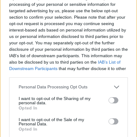
processing of your personal or sensitive information for
targeted advertising by us, please use the below opt-out
section to confirm your selection. Please note that after your
opt-out request is processed you may continue seeing
interest-based ads based on personal information utilized by
us or personal information disclosed to third parties prior to
your opt-out. You may separately opt-out of the further
disclosure of your personal information by third parties on the
IAB’s list of downstream participants. This information may
also be disclosed by us to third parties on the
IAB’s List of
Húsz lakóközösség nyert milliókat – panelok és
Downstream Participants
that may further disclose it to other
téglaépületek is megújulnak országszerte
third parties.
2026.08.06. 13:00
Please note that this website/app uses one or more Google
Personal Data Processing Opt Outs
services and may gather and store information including but
not limited to your visit or usage behaviour. You may click to
I want to opt-out of the Sharing of my
personal data.
grant or deny consent to Google and its third-party tags to
Opted In
use your data for below specified purposes in below Google
consent section.
I want to opt-out of the Sale of my
Personal Data.
Opted In