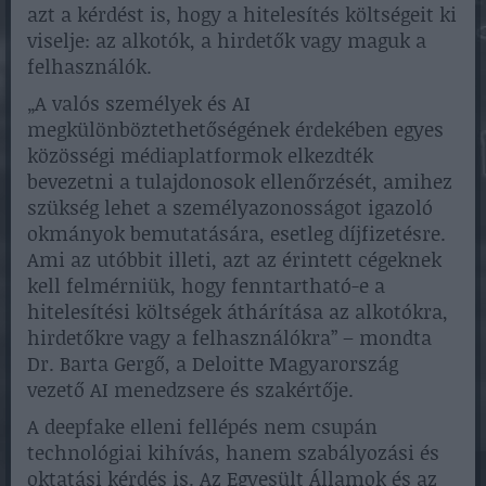
azt a kérdést is, hogy a hitelesítés költségeit ki
viselje: az alkotók, a hirdetők vagy maguk a
felhasználók.
„A valós személyek és AI
megkülönböztethetőségének érdekében egyes
közösségi médiaplatformok elkezdték
bevezetni a tulajdonosok ellenőrzését, amihez
szükség lehet a személyazonosságot igazoló
okmányok bemutatására, esetleg díjfizetésre.
Ami az utóbbit illeti, azt az érintett cégeknek
kell felmérniük, hogy fenntartható-e a
hitelesítési költségek áthárítása az alkotókra,
hirdetőkre vagy a felhasználókra” – mondta
Dr. Barta Gergő, a Deloitte Magyarország
vezető AI menedzsere és szakértője.
A deepfake elleni fellépés nem csupán
technológiai kihívás, hanem szabályozási és
oktatási kérdés is. Az Egyesült Államok és az