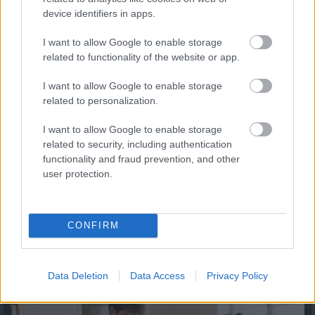
Így használd jól a TikTokot utazástervezéshez
device identifiers in apps.
2026.08.06. 11:34
I want to allow Google to enable storage
related to functionality of the website or app.
I want to allow Google to enable storage
related to personalization.
I want to allow Google to enable storage
related to security, including authentication
functionality and fraud prevention, and other
user protection.
CONFIRM
Mennyibe kerül az albérlet? Albérlet árak Budapesten,
Szegeden, Debrecenben és Nyíregyházán
2026.08.06. 10:52
Data Deletion
Data Access
Privacy Policy