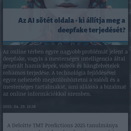
Az AI sötét oldala - ki állítja meg a
deepfake terjedését?
Az online térben egyre nagyobb problémát jelent a
deepfake, vagyis a mesterséges intelligencia által
generált hamis képek, videók és hangfelvételek
rohamos terjedése. A technológia fejlődésével
egyre nehezebb megkülönböztetni a valódi és a
mesterséges tartalmakat, ami aláássa a bizalmat
az online információkkal szemben.
2025. 04. 29. 13:38
A Deloitte TMT Predictions 2025 tanulmánya