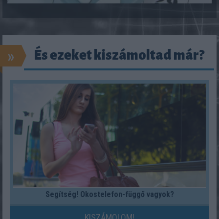
»
És ezeket kiszámoltad már?
Segítség! Okostelefon-függő vagyok?
KISZÁMOLOM!