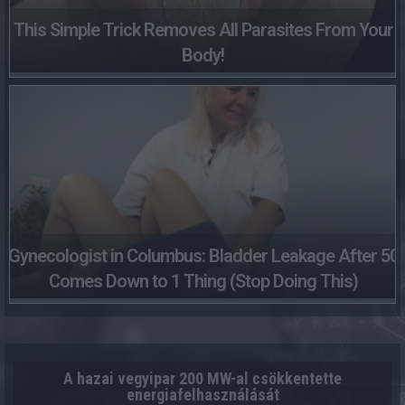
This Simple Trick Removes All Parasites From Your
Body!
Gynecologist in Columbus: Bladder Leakage After 50
Comes Down to 1 Thing (Stop Doing This)
A hazai vegyipar 200 MW-al csökkentette
energiafelhasználását