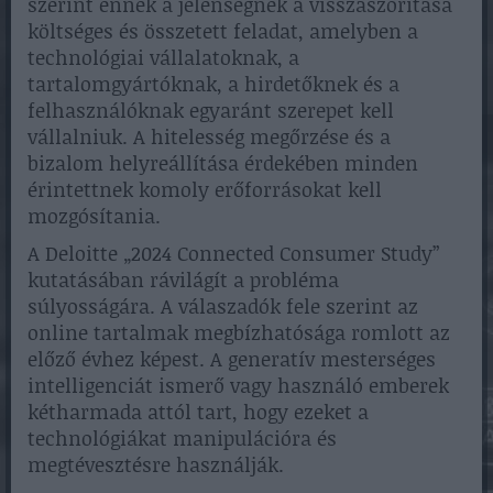
szerint ennek a jelenségnek a visszaszorítása
költséges és összetett feladat, amelyben a
technológiai vállalatoknak, a
tartalomgyártóknak, a hirdetőknek és a
felhasználóknak egyaránt szerepet kell
vállalniuk. A hitelesség megőrzése és a
bizalom helyreállítása érdekében minden
érintettnek komoly erőforrásokat kell
mozgósítania.
A Deloitte „2024 Connected Consumer Study”
kutatásában rávilágít a probléma
súlyosságára. A válaszadók fele szerint az
online tartalmak megbízhatósága romlott az
előző évhez képest. A generatív mesterséges
intelligenciát ismerő vagy használó emberek
kétharmada attól tart, hogy ezeket a
technológiákat manipulációra és
megtévesztésre használják.