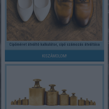
Cipőméret átváltó kalkulátor, cipő számozás átváltása
KISZÁMOLOM!