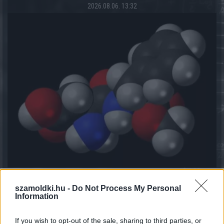
2026.08.06. 13:32
Kiderült, mennyi mindent jelenthet: itt az első országos
szamoldki.hu -
Do Not Process My Personal
mémkutatás
Information
2026.08.06. 13:05
If you wish to opt-out of the sale, sharing to third parties, or