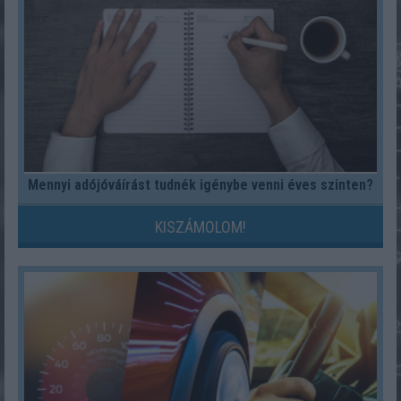
Mennyi adójóváírást tudnék igénybe venni éves szinten?
KISZÁMOLOM!