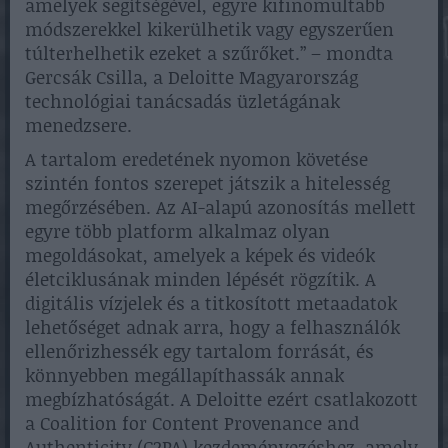
amelyek segítségével, egyre kifinomultabb
módszerekkel kikerülhetik vagy egyszerűen
túlterhelhetik ezeket a szűrőket.” – mondta
Gercsák Csilla, a Deloitte Magyarország
technológiai tanácsadás üzletágának
menedzsere.
A tartalom eredetének nyomon követése
szintén fontos szerepet játszik a hitelesség
megőrzésében. Az AI-alapú azonosítás mellett
egyre több platform alkalmaz olyan
megoldásokat, amelyek a képek és videók
életciklusának minden lépését rögzítik. A
digitális vízjelek és a titkosított metaadatok
lehetőséget adnak arra, hogy a felhasználók
ellenőrizhessék egy tartalom forrását, és
könnyebben megállapíthassák annak
megbízhatóságát. A Deloitte ezért csatlakozott
a Coalition for Content Provenance and
Authenticity (C2PA) kezdeményezéshez, amely