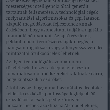
A védekezés egyik kulcsfontosságú eszköze a
mesterséges intelligencia által generált
tartalmak felismerése. A technológiai cégek
mélytanulási algoritmusokat és gépi látáson
alapuló megoldásokat fejlesztenek annak
érdekében, hogy azonosítani tudják a digitális
manipuláció nyomait. Az apró részletek,
például a nem természetes ajakmozgás, a
hangszín ingadozása vagy a fényvisszaverődés
mintázatai árulkodó jelek lehetnek.
Az ilyen technológiák azonban nem
tökéletesek, hiszen a deepfake fejlesztői
folyamatosan új módszereket találnak ki arra,
hogy kijátsszák a szűrőket.
A kihívás az, hogy a ma használatos deepfake-
felderítő eszközök pontossága legfeljebb 90
százalékos, a csalók pedig könnyen
hozzáférhetnek azokhoz az AI-modellekhez,