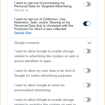
I want to opt-out of processing my
Personal Data for Targeted Advertising.
Opted In
I want to opt-out of Collection, Use,
Elfelejtetted, meddig parkolsz? már a telefonod
Retention, Sale, and/or Sharing of my
kezdőképernyőjén is láthatod
Personal Data that Is Unrelated with the
Purposes for which it was collected.
2026.08.06. 12:50
Opted Out
Google consents
I want to allow Google to enable storage
related to advertising like cookies on web or
device identifiers in apps.
I want to allow my user data to be sent to
Google for online advertising purposes.
I want to allow Google to send me
personalized advertising.
I want to allow Google to enable storage
related to analytics like cookies on web or