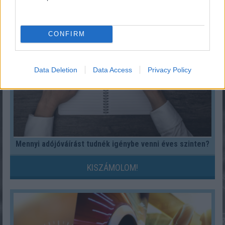
KISZÁMOLOM!
CONFIRM
Data Deletion
Data Access
Privacy Policy
Mennyi adójóváírást tudnék igénybe venni éves szinten?
KISZÁMOLOM!