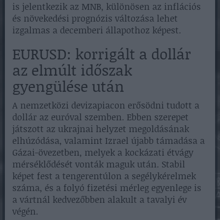
is jelentkezik az MNB, különösen az inflációs
és növekedési prognózis változása lehet
izgalmas a decemberi állapothoz képest.
EURUSD: korrigált a dollár
az elmúlt időszak
gyengülése után
A nemzetközi devizapiacon erősödni tudott a
dollár az euróval szemben. Ebben szerepet
játszott az ukrajnai helyzet megoldásának
elhúzódása, valamint Izrael újabb támadása a
Gázai-övezetben, melyek a kockázati étvágy
mérséklődését vonták maguk után. Stabil
képet fest a tengerentúlon a segélykérelmek
száma, és a folyó fizetési mérleg egyenlege is
a vártnál kedvezőbben alakult a tavalyi év
végén.