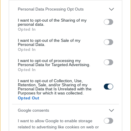
Please note that this website/app uses one or more Google
Personal Data Processing Opt Outs
services and may gather and store information including but
not limited to your visit or usage behaviour. You may click to
I want to opt-out of the Sharing of my
personal data.
grant or deny consent to Google and its third-party tags to
Opted In
use your data for below specified purposes in below Google
consent section.
I want to opt-out of the Sale of my
Personal Data.
Opted In
I want to opt-out of processing my
Personal Data for Targeted Advertising.
Mennyi adót kell fizetni albérlet kiadásakor 2026-ban?
Opted In
KISZÁMOLOM!
I want to opt-out of Collection, Use,
Retention, Sale, and/or Sharing of my
Personal Data that Is Unrelated with the
Purposes for which it was collected.
Opted Out
Google consents
I want to allow Google to enable storage
related to advertising like cookies on web or