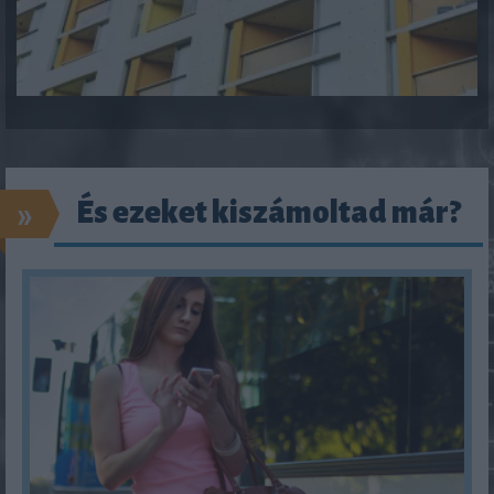
»
És ezeket kiszámoltad már?