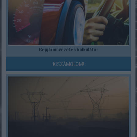
Gépjárművezetés kalkulátor
KISZÁMOLOM!