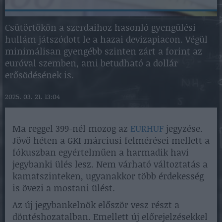
Csütörtökön a szerdaihoz hasonló gyengülési
hullám játszódott le a hazai devizapiacon. Végül
minimálisan gyengébb szinten zárt a forint az
euróval szemben, ami betudható a dollár
erősödésének is.
2025. 03. 21. 13:04
Ma reggel 399-nél mozog az
EURHUF
jegyzése.
Jövő héten a GKI márciusi felmérései mellett a
fókuszban egyértelműen a harmadik havi
jegybanki ülés lesz. Nem várható változtatás a
kamatszinteken, ugyanakkor több érdekesség
is övezi a mostani ülést.
Az új jegybankelnök először vesz részt a
döntéshozatalban. Emellett új előrejelzésekkel