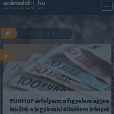
M
m
Hírek
Pénzügy
»
EURHUF árfolyam: a figyelem egyre
inkább a jegybanki döntésre irányul