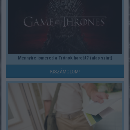
Mennyire ismered a Trónok harcát? (alap szint)
KISZÁMOLOM!