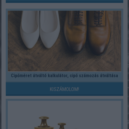
Cipőméret átváltó kalkulátor, cipő számozás átváltása
KISZÁMOLOM!