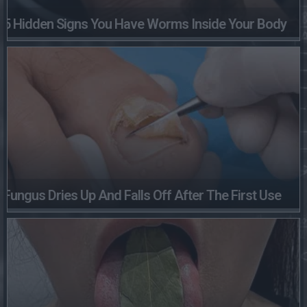
5 Hidden Signs You Have Worms Inside Your Body
Fungus Dries Up And Falls Off After The First Use