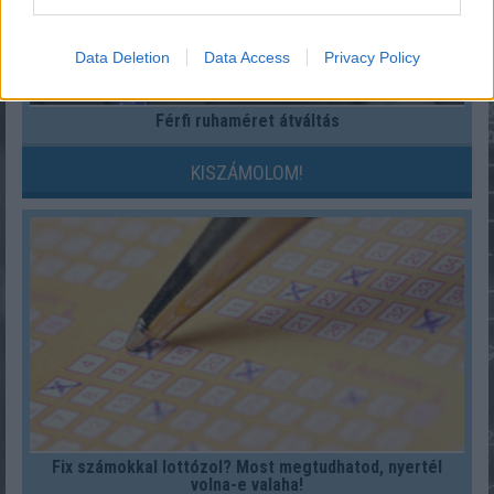
Data Deletion
Data Access
Privacy Policy
Férfi ruhaméret átváltás
KISZÁMOLOM!
Fix számokkal lottózol? Most megtudhatod, nyertél
volna-e valaha!