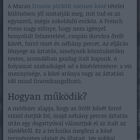
A Maran
frissen pörkölt szemes kávé
tételei
különösen jól mutatják meg, mit tud ez az
egyszerű, mégis sokoldalú eszköz. A French
Press nagy előnye, hogy nem igényel
bonyolult felszerelést, csupán durvára őrölt
kávét, forró vizet és néhány percet. Az eljárás
lényege az áztatás, amelynek köszönhetően
testes, aromákban gazdag italt kapunk. A
folyamat szabadságot ad a kísérletezésre: a víz
mennyisége, a kávé aránya vagy az áztatási
idő mind finomhangolható.
Hogyan működik?
A módszer alapja, hogy az őrölt kávét forró
vízzel öntjük fel, majd néhány perces áztatás
után egy dugattyúval választjuk el az italt az
üledéktől. Ez a technika megőrzi a kávé
természetes olajait és illatait, így sokkal