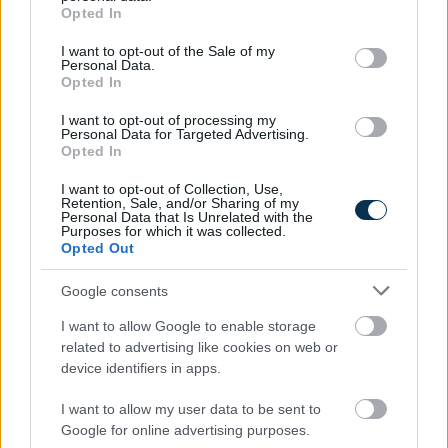
grant or deny consent to Google and its third-party tags to
Opted In
2026.08.07. 13:25
use your data for below specified purposes in below Google
consent section.
I want to opt-out of the Sale of my
Personal Data.
Opted In
I want to opt-out of processing my
Personal Data for Targeted Advertising.
Opted In
I want to opt-out of Collection, Use,
Retention, Sale, and/or Sharing of my
Personal Data that Is Unrelated with the
Purposes for which it was collected.
Opted Out
Google consents
I want to allow Google to enable storage
related to advertising like cookies on web or
device identifiers in apps.
»
És ezeket kiszámoltad már?
I want to allow my user data to be sent to
Google for online advertising purposes.