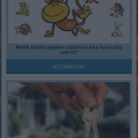
Melyik állatövi jegyben születtél a kínai horoszkóp
szerint?
KISZÁMOLOM!