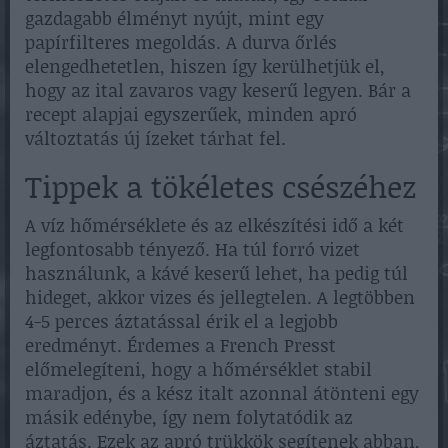
gazdagabb élményt nyújt, mint egy
papírfilteres megoldás. A durva őrlés
elengedhetetlen, hiszen így kerülhetjük el,
hogy az ital zavaros vagy keserű legyen. Bár a
recept alapjai egyszerűek, minden apró
változtatás új ízeket tárhat fel.
Tippek a tökéletes csészéhez
A víz hőmérséklete és az elkészítési idő a két
legfontosabb tényező. Ha túl forró vizet
használunk, a kávé keserű lehet, ha pedig túl
hideget, akkor vizes és jellegtelen. A legtöbben
4-5 perces áztatással érik el a legjobb
eredményt. Érdemes a French Presst
előmelegíteni, hogy a hőmérséklet stabil
maradjon, és a kész italt azonnal átönteni egy
másik edénybe, így nem folytatódik az
áztatás. Ezek az apró trükkök segítenek abban,