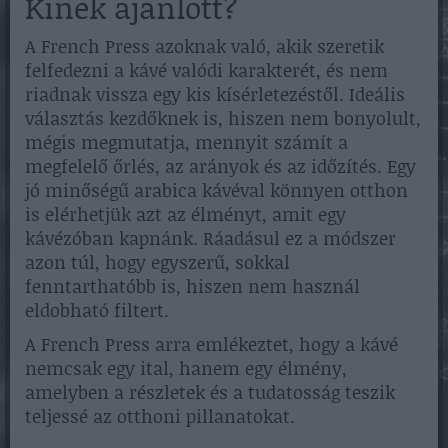
Kinek ajánlott?
A French Press azoknak való, akik szeretik
felfedezni a kávé valódi karakterét, és nem
riadnak vissza egy kis kísérletezéstől. Ideális
választás kezdőknek is, hiszen nem bonyolult,
mégis megmutatja, mennyit számít a
megfelelő őrlés, az arányok és az időzítés. Egy
jó minőségű arabica kávéval könnyen otthon
is elérhetjük azt az élményt, amit egy
kávézóban kapnánk. Ráadásul ez a módszer
azon túl, hogy egyszerű, sokkal
fenntarthatóbb is, hiszen nem használ
eldobható filtert.
A French Press arra emlékeztet, hogy a kávé
nemcsak egy ital, hanem egy élmény,
amelyben a részletek és a tudatosság teszik
teljessé az otthoni pillanatokat.