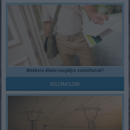
Mekkora állami nyugdíjra számíthatok?
KISZÁMOLOM!