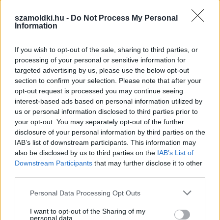
szamoldki.hu -
Do Not Process My Personal
Information
Közös megegyezés és végkielégítés: mikor jár pénz a
munkavállalónak?
If you wish to opt-out of the sale, sharing to third parties, or
2026.08.07. 14:54
processing of your personal or sensitive information for
targeted advertising by us, please use the below opt-out
section to confirm your selection. Please note that after your
opt-out request is processed you may continue seeing
interest-based ads based on personal information utilized by
us or personal information disclosed to third parties prior to
your opt-out. You may separately opt-out of the further
disclosure of your personal information by third parties on the
IAB’s list of downstream participants. This information may
also be disclosed by us to third parties on the
IAB’s List of
Downstream Participants
that may further disclose it to other
third parties.
Please note that this website/app uses one or more Google
Personal Data Processing Opt Outs
services and may gather and store information including but
7 módszer, ahogy a háztartások csökkenteni tudják a
not limited to your visit or usage behaviour. You may click to
I want to opt-out of the Sharing of my
villamos energia fogyasztásukat
personal data.