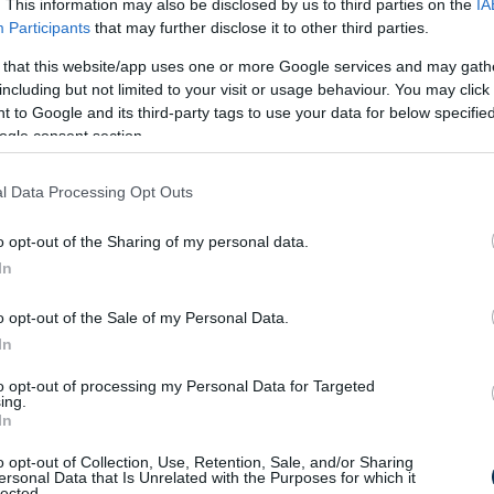
. This information may also be disclosed by us to third parties on the
IA
Participants
that may further disclose it to other third parties.
 that this website/app uses one or more Google services and may gath
including but not limited to your visit or usage behaviour. You may click 
 to Google and its third-party tags to use your data for below specifi
ogle consent section.
l Data Processing Opt Outs
o opt-out of the Sharing of my personal data.
In
o opt-out of the Sale of my Personal Data.
In
to opt-out of processing my Personal Data for Targeted
ing.
In
o opt-out of Collection, Use, Retention, Sale, and/or Sharing
ei általában türelmesek és hajlandók
ersonal Data that Is Unrelated with the Purposes for which it
lected.