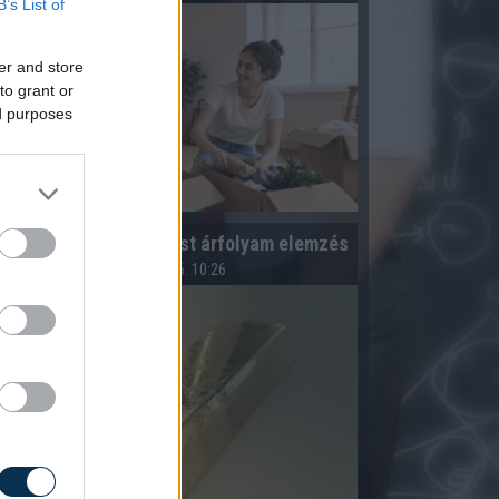
B’s List of
er and store
to grant or
ed purposes
Arany árfolyam és ezüst árfolyam elemzés
2026.08.06. 10:26