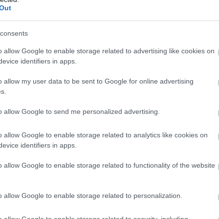
nak. Nem hajlamosak az impulzív
Out
s segítőkészek. Szívesen segítenek
consents
aját jólétüket.
o allow Google to enable storage related to advertising like cookies on
an praktikus és földhözragadt. Józan ésszel
evice identifiers in apps.
vásokat.
o allow my user data to be sent to Google for online advertising
retik a kényelmet és a stabilitást. Fontos
s.
honuk kényelme.
to allow Google to send me personalized advertising.
etnek társaságkedvelők, érzelmi mélység is
 az érzelmeikben és mások érzéseiben is.
o allow Google to enable storage related to analytics like cookies on
esek és elkötelezettek a szeretteik iránt.
evice identifiers in apps.
mítanak rájuk.
o allow Google to enable storage related to functionality of the website
ltalában képesek alkalmazkodni a változó
oldást a problémákra.
o allow Google to enable storage related to personalization.
odtak és higgadt fejjel kezelik a stresszes
k a nyugodtságuknak köszönhetően.
o allow Google to enable storage related to security, including