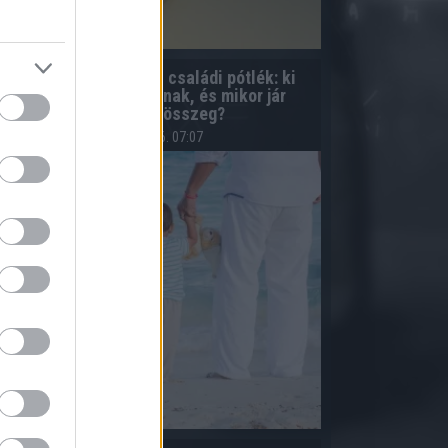
Egyedülálló szülő és családi pótlék: ki
számít egyedülállónak, és mikor jár
magasabb összeg?
2026.08.06. 07:07