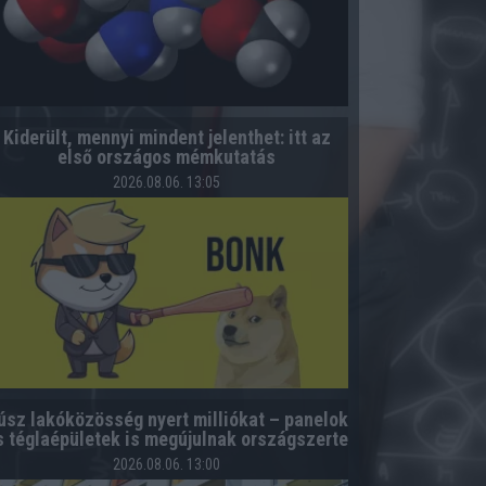
Kiderült, mennyi mindent jelenthet: itt az
első országos mémkutatás
2026.08.06. 13:05
úsz lakóközösség nyert milliókat – panelok
s téglaépületek is megújulnak országszerte
2026.08.06. 13:00