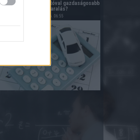
zámoljuk ki! Bérelt autóval gazdaságosabb
lehet a nyaralás?
2026.08.06. 06:55