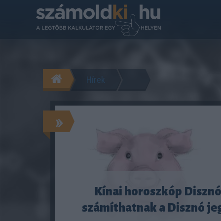
Hírek
»
Kínai horoszkóp Disznó
számíthatnak a Disznó je