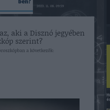
ben?
2023. 11. 08. 09:59
az, aki a Disznó jegyében
zkóp szerint?
horoszkópban a következők:
H
é