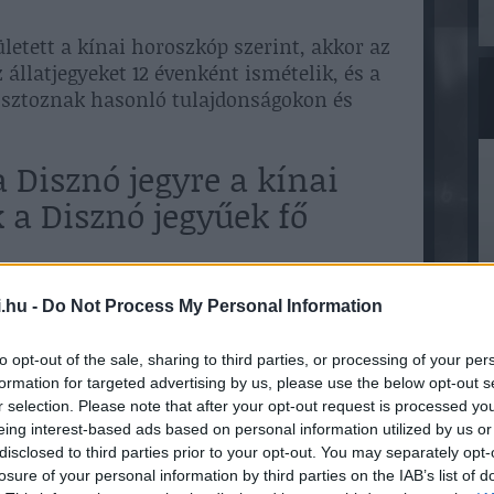
letett a kínai horoszkóp szerint, akkor az
z állatjegyeket 12 évenként ismételik, és a
osztoznak hasonló tulajdonságokon és
 Disznó jegyre a kínai
 a Disznó jegyűek fő
 tizenkét jegyéből származik, és a Disznó
.hu -
Do Not Process My Personal Information
jdonsága van. Itt van néhány jellemző a
to opt-out of the sale, sharing to third parties, or processing of your per
an szereti élvezni az élet örömeit, és
formation for targeted advertising by us, please use the below opt-out s
r selection. Please note that after your opt-out request is processed y
. Élvezik az ételt, az italt és a komfortot.
eing interest-based ads based on personal information utilized by us or
sak és közvetlenek. Könnyen kötnek
disclosed to third parties prior to your opt-out. You may separately opt-
losure of your personal information by third parties on the IAB’s list of