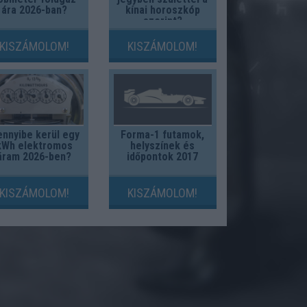
ára 2026-ban?
kínai horoszkóp
szerint?
KISZÁMOLOM!
KISZÁMOLOM!
nnyibe kerül egy
Forma-1 futamok,
kWh elektromos
helyszínek és
áram 2026-ben?
időpontok 2017
KISZÁMOLOM!
KISZÁMOLOM!