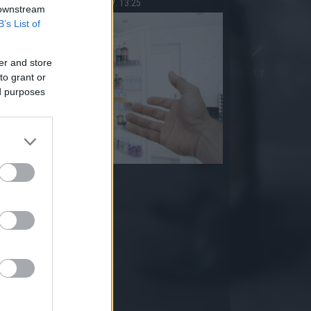
2026.08.07. 13:25
 downstream
B’s List of
er and store
to grant or
ed purposes