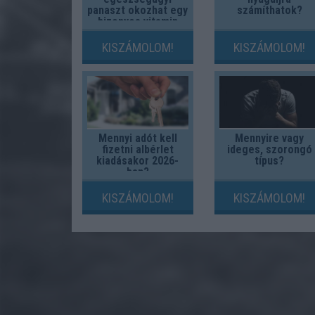
panaszt okozhat egy
számíthatok?
bizonyos vitamin
hiánya?
KISZÁMOLOM!
KISZÁMOLOM!
Mennyi adót kell
Mennyire vagy
fizetni albérlet
ideges, szorongó
kiadásakor 2026-
típus?
ban?
KISZÁMOLOM!
KISZÁMOLOM!