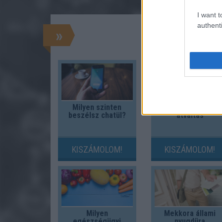
I want t
authenti
»
Milyen szinten
Férfi ruhaméret
beszélsz chatül?
átváltás
KISZÁMOLOM!
KISZÁMOLOM!
Milyen
Mekkora állami
egészségügyi
nyugdíjra