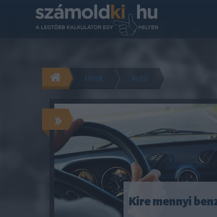
Hírek
Autó
»
Kire mennyi benz