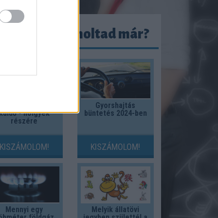
ezeket kiszámoltad már?
évnapi képeslap
Gyorshajtás
küldő - hölgyek
büntetés 2024-ben
részére
KISZÁMOLOM!
KISZÁMOLOM!
Mennyi egy
Melyik állatövi
öbméter földgáz
jegyben születtél a