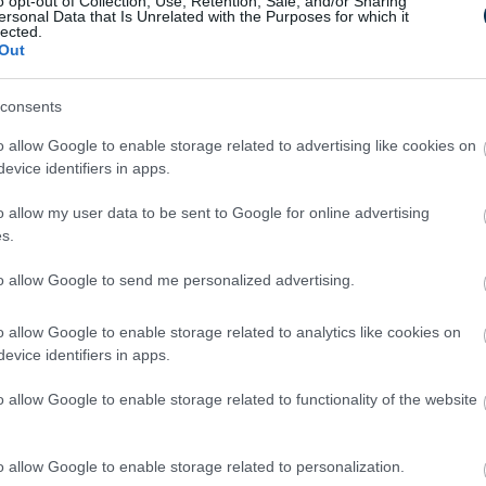
o opt-out of Collection, Use, Retention, Sale, and/or Sharing
ersonal Data that Is Unrelated with the Purposes for which it
lected.
Out
consents
o allow Google to enable storage related to advertising like cookies on
Off
Stop Eating These 3 Foods
evice identifiers in apps.
ry
That Are Known to Cause
Parasites
o allow my user data to be sent to Google for online advertising
s.
to allow Google to send me personalized advertising.
o allow Google to enable storage related to analytics like cookies on
evice identifiers in apps.
Doctor: One Teaspoon Kills All
Worms in Your Body!
o allow Google to enable storage related to functionality of the website
p
o allow Google to enable storage related to personalization.