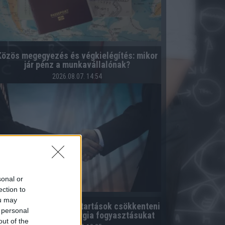
Közös megegyezés és végkielégítés: mikor
jár pénz a munkavállalónak?
2026.08.07. 14:54
sonal or
ection to
ou may
 módszer, ahogy a háztartások csökkenteni
 personal
tudják a villamos energia fogyasztásukat
out of the