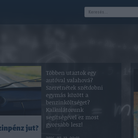
Többen utaztok egy
autóval valahová?
Szeretnétek szétdobni
egymás között a
benzinköltséget?
Kalkulátorunk
segítségével ez most
gyorsabb lesz!
inpénz jut?
2016. 07. 12. 20:01