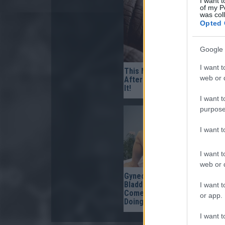
I want t
of my P
was col
Opted 
Google 
I want t
This Mixture ‘Burns’ Fungus 
web or d
After The Very First Use — T
It!
I want t
purpose
I want 
I want t
web or d
Gynecologist in Columbus:
Bladder Leakage After 50
I want t
Comes Down to 1 Thing (Sto
or app.
Doing This)
I want t