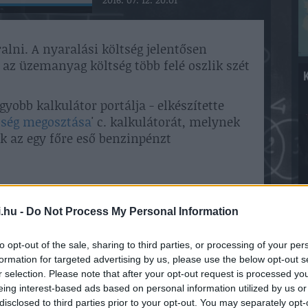
alni. A nyaralási költség jelentősen
 az üzemanyag költség több felé oszlik szét
obb kalkulátor portálja - elkészítette
tség megosztása
' c. kalkulátorát, melynek
k az egy főre eső benzinpénzt
.hu -
Do Not Process My Personal Information
orunk
to opt-out of the sale, sharing to third parties, or processing of your per
formation for targeted advertising by us, please use the below opt-out s
r selection. Please note that after your opt-out request is processed y
7
eing interest-based ads based on personal information utilized by us or
disclosed to third parties prior to your opt-out. You may separately opt-