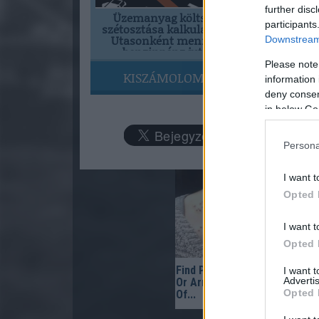
further disc
Üzemanyag költség
participants
szétosztása kalkulátor -
Utasonként mennyi
Downstream 
benzinpénz jut?
Please note
KISZÁMOLOM!
information 
deny consent
in below Go
Persona
I want t
Opted 
I want t
Opted 
Find Papillomas On Your Neck
I want 
Advertis
Or Armpit? It's The First Sta
Opted 
Of...