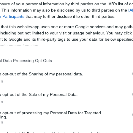
losure of your personal information by third parties on the IAB’s list of
. This information may also be disclosed by us to third parties on the
IA
Participants
that may further disclose it to other third parties.
 that this website/app uses one or more Google services and may gath
including but not limited to your visit or usage behaviour. You may click 
 to Google and its third-party tags to use your data for below specifi
ogle consent section.
l Data Processing Opt Outs
o opt-out of the Sharing of my personal data.
In
o opt-out of the Sale of my Personal Data.
In
Fungus Is A Parasite, And It
to opt-out of processing my Personal Data for Targeted
ing.
ge
Dies From A Drop Of Plain...
In