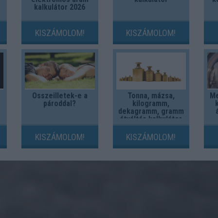
kalkulátor 2026
KISZÁMOLOM!
KISZÁMOLOM!
Összeilletek-e a
Tonna, mázsa,
Me
pároddal?
kilogramm,
dekagramm, gramm
átváltás kalkulátor
KISZÁMOLOM!
KISZÁMOLOM!