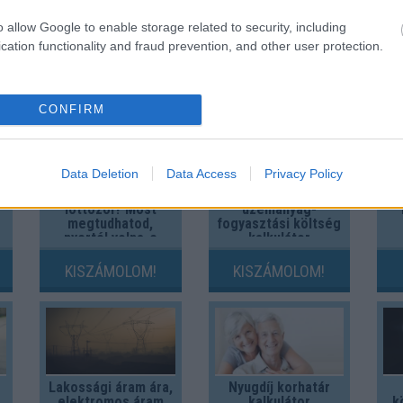
o allow Google to enable storage related to security, including
cation functionality and fraud prevention, and other user protection.
És 
CONFIRM
Data Deletion
Data Access
Privacy Policy
Fix számokkal
Gépkocsi
N
lottózol? Most
üzemanyag-
megtudhatod,
fogyasztási költség
nyertél volna-e
kalkulátor
valaha!
KISZÁMOLOM!
KISZÁMOLOM!
Lakossági áram ára,
Nyugdíj korhatár
elektromos áram
kalkulátor
k