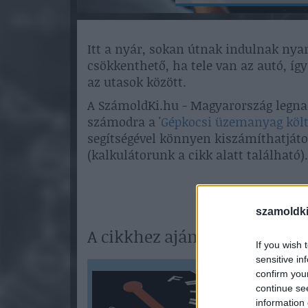
Itt a nyár, sokan útnak indulnak nyar
csökkenthető, ha tele van az autó, így
az utasok között.
A SzámoldKi.hu - Magyarország legnagy
számodra a '
Gépkocsi üzemanyag köl
segítségével könnyen kiszámíthatjáto
(kalkulátorunk a cikk alatt található).
szamoldki
A cikkhez ajánlott kalkulát
If you wish 
sensitive in
confirm you
continue se
information 