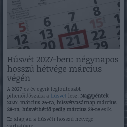
Húsvét 2027-ben: négynapos
hosszú hétvége március
végén
A 2027-es év egyik legfontosabb
pihenőidőszaka a
húsvét
lesz.
Nagypéntek
2027. március 26-ra
,
húsvétvasárnap március
28-ra
,
húsvéthétfő pedig március 29-re
esik.
Ez alapján a húsvéti hosszú hétvége
várhatóan: