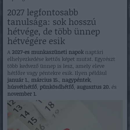
2027 legfontosabb
tanulsága: sok hosszú
hétvége, de több ünnep
hétvégére esik
A
2027-es munkaszüneti napok
naptári
elhelyezkedése kettős képet mutat. Egyrészt
több kedvező ünnep is lesz, amely eleve
hétfőre vagy péntekre esik. Ilyen például
január 1.
,
március 15.
,
nagypéntek
,
húsvéthétfő
,
pünkösdhétfő
,
augusztus 20.
és
november 1.