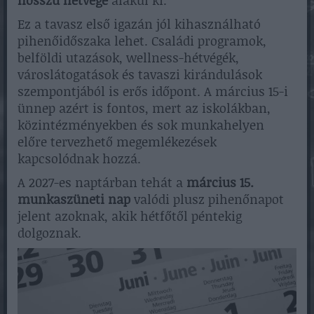
hosszú hétvége
alakul ki.
Ez a tavasz első igazán jól kihasználható
pihenőidőszaka lehet. Családi programok,
belföldi utazások, wellness-hétvégék,
városlátogatások és tavaszi kirándulások
szempontjából is erős időpont. A március 15-i
ünnep azért is fontos, mert az iskolákban,
közintézményekben és sok munkahelyen
előre tervezhető megemlékezések
kapcsolódnak hozzá.
A 2027-es naptárban tehát a
március 15.
munkaszüneti nap
valódi plusz pihenőnapot
jelent azoknak, akik hétfőtől péntekig
dolgoznak.