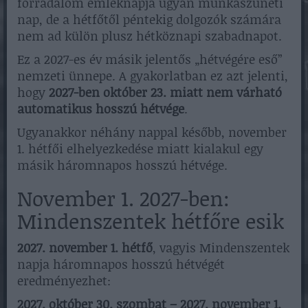
forradalom emléknapja ugyan munkaszüneti
nap, de a hétfőtől péntekig dolgozók számára
nem ad külön plusz hétköznapi szabadnapot.
Ez a 2027-es év másik jelentős „hétvégére eső”
nemzeti ünnepe. A gyakorlatban ez azt jelenti,
hogy
2027-ben október 23. miatt nem várható
automatikus hosszú hétvége
.
Ugyanakkor néhány nappal később, november
1. hétfői elhelyezkedése miatt kialakul egy
másik háromnapos hosszú hétvége.
November 1. 2027-ben:
Mindenszentek hétfőre esik
2027. november 1. hétfő
, vagyis Mindenszentek
napja háromnapos hosszú hétvégét
eredményezhet:
2027. október 30. szombat – 2027. november 1.