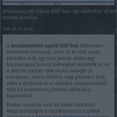
Munkaszüneti napok 2027-ben: így alakulhat az év
ünnepi naptára.
2026. 05. 15. 08:10
A
munkaszüneti napok 2027-ben
különösen
kedvezően indulnak, mert az év első napja
péntekre esik, így már január elején egy
háromnapos hosszú hétvégével kezdődik az év.
A 2027-es naptár több olyan ünnepet is
tartalmaz, amely hétfőre vagy péntekre esik,
ezért a dolgozók és a családok szempontjából
több jól tervezhető pihenési időszak is
kialakulhat.
Fontos azonban már az elején tisztázni:
Magyarországon a munkaszüneti napokat
alapvetően a
Munka Törvénykönyve
határozza