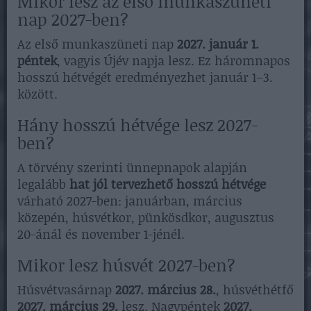
Mikor lesz az első munkaszüneti
nap 2027-ben?
Az első munkaszüneti nap
2027. január 1.
péntek
, vagyis Újév napja lesz. Ez háromnapos
hosszú hétvégét eredményezhet január 1–3.
között.
Hány hosszú hétvége lesz 2027-
ben?
A törvény szerinti ünnepnapok alapján
legalább
hat jól tervezhető hosszú hétvége
várható 2027-ben: januárban, március
közepén, húsvétkor, pünkösdkor, augusztus
20-ánál és november 1-jénél.
Mikor lesz húsvét 2027-ben?
Húsvétvasárnap
2027. március 28.
, húsvéthétfő
2027. március 29.
lesz. Nagypéntek
2027.