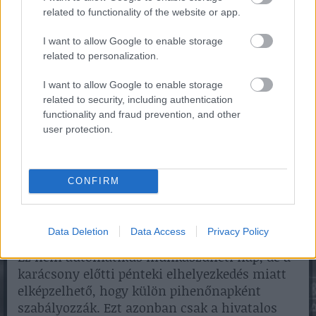
dátuma ismert, de az
áthelyezett
related to functionality of the website or app.
munkanapok és pihenőnapok
végleges listáját
külön rendelet határozhatja meg.
I want to allow Google to enable storage
related to personalization.
A korábbi évek gyakorlata alapján akkor
szokott áthelyezett pihenőnap felmerülni, ha
I want to allow Google to enable storage
egy ünnep keddre vagy csütörtökre esik, és a
related to security, including authentication
köztes hétfő vagy péntek „hídnapként”
functionality and fraud prevention, and other
user protection.
pihenőnap lehet. 2027-ben a fő ünnepek
többsége hétfőre, péntekre vagy hétvégére esik,
ezért klasszikus hídnapból várhatóan kevés
lehet.
CONFIRM
A leginkább figyelendő nap:
2027. december 24. péntek
Data Deletion
Data Access
Privacy Policy
Ez nem automatikus munkaszüneti nap, de a
karácsony előtti pénteki elhelyezkedés miatt
elképzelhető, hogy külön pihenőnapként
szabályozzák. Ezt azonban csak a hivatalos