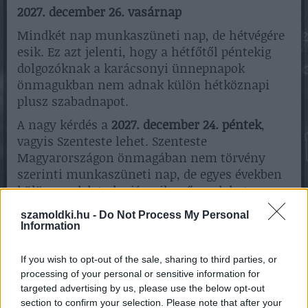
2027. december 26. vasárnap
Mindkét nap munkaszüneti nap, de hétvégére
esik. Ez azt jelenti, hogy a hétfőtől péntekig
dolgozóknak a karácsonyi ünnepnapok
önmagukban nem adnak külön hétköznapi
plusz szabadnapot.
A nagy kérdés a
2027. december 24. péntek
,
vagyis Szenteste lehet. Szenteste
Magyarországon önmagában nem törvény
szerinti munkaszüneti nap, de egyes években
külön rendelet alapján pihenőnap lehet,
amelyet másik szombati munkanappal
szamoldki.hu -
Do Not Process My Personal
dolgoznak le. Mivel a 2027-es külön
Information
munkarend-rendeletet óvatosan kell kezelni,
itt csak várható lehetőségről lehet beszélni,
If you wish to opt-out of the sale, sharing to third parties, or
nem biztos tényről.
processing of your personal or sensitive information for
targeted advertising by us, please use the below opt-out
Ezért a pontos, jogilag biztos megfogalmazás:
section to confirm your selection. Please note that after your