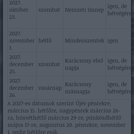
2027.
igen, de
október
szombat
Nemzeti ünnep
hétvégére 
23.
2027.
november
hétfő
Mindenszentek
igen
1.
2027.
Karácsony első
igen, de
december
szombat
napja
hétvégére 
25.
2027.
Karácsony
igen, de
december
vasárnap
másnapja
hétvégére 
26.
A 2027-es dátumok szerint Újév péntekre,
március 15. hétfőre, nagypéntek március 26-
ra, húsvéthétfő március 29-re, pünkösdhétfő
május 17-re, augusztus 20. péntekre, november
1. pedig hétfőre esik.