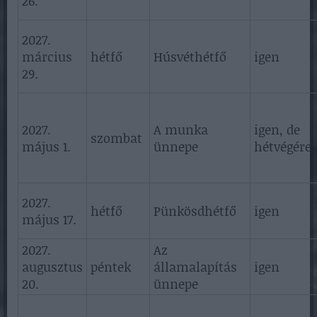
26.
2027.
március
hétfő
Húsvéthétfő
igen
29.
2027.
A munka
igen, de
szombat
május 1.
ünnepe
hétvégére 
2027.
hétfő
Pünkösdhétfő
igen
május 17.
2027.
Az
augusztus
péntek
államalapítás
igen
20.
ünnepe