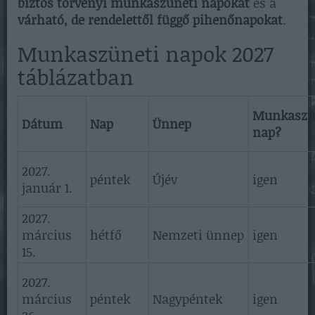
biztos törvényi munkaszüneti napokat
és a
várható, de rendelettől függő pihenőnapokat
.
Munkaszüneti napok 2027
táblázatban
Munkaszü
Dátum
Nap
Ünnep
nap?
2027.
péntek
Újév
igen
január 1.
2027.
március
hétfő
Nemzeti ünnep
igen
15.
2027.
március
péntek
Nagypéntek
igen