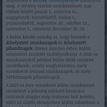
meg. A törvény szerint munkaszüneti nap
többek között január 1., március 15.,
nagypéntek, húsvéthétfő, május 1.,
pünkösdhétfő, augusztus 20., október 23.,
november 1., valamint december 25–26.
A külön kérdés mindig az, hogy lesznek-e
áthelyezett munkanapok
és
áthelyezett
pihenőnapok
. Ezeket minden évben külön
miniszteri rendelet szabályozhatja. A 2026-os
munkarendről például külön NGM-rendelet
rendelkezik, amely meghatározza, mely
szombatok lesznek munkanapok, és mely
hétköznapok pihenőnapok.
A 2027-es évre vonatkozó külön munkarend-
rendeletet a jelenleg elérhető hivatalos
találatok alapján még óvatosan kell kezelni,
ezért az alábbi elemzésben külön választom a