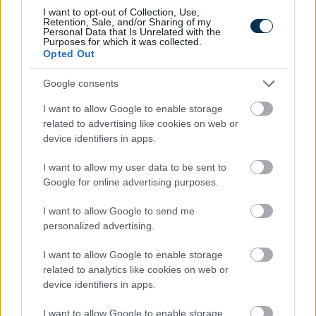
2027. május 15–17.
3 nap
Pünkösdhétfő
I want to opt-out of Collection, Use,
Retention, Sale, and/or Sharing of my
2027. augusztus 20–
Augusztus 20.
Personal Data that Is Unrelated with the
3 nap
Purposes for which it was collected.
22.
péntekre esik
Opted Out
2027. október 30. –
November 1.
3 nap
november 1.
hétfőre esik
Google consents
A legértékesebb hosszú hétvége 2027-ben
I want to allow Google to enable storage
egyértelműen a
húsvéti négynapos hosszú
related to advertising like cookies on web or
hétvége
lesz. Emellett az év több pontján is
device identifiers in apps.
lesz háromnapos hétvége, ami kedvezővé teszi
I want to allow my user data to be sent to
a rövidebb utazásokat és a szabadságok
Google for online advertising purposes.
optimalizálását.
I want to allow Google to send me
Lesznek-e áthelyezett
personalized advertising.
munkanapok 2027-ben?
I want to allow Google to enable storage
related to analytics like cookies on web or
Ez az egyik leggyakoribb kérdés a
device identifiers in apps.
munkaszüneti napok 2027
témában. A válasz:
a törvény szerinti munkaszüneti napok
I want to allow Google to enable storage