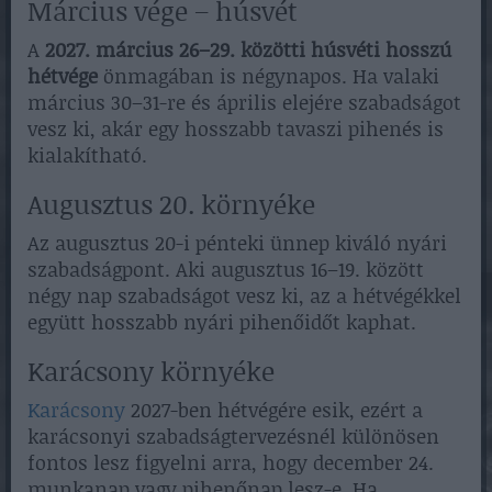
Március vége – húsvét
A
2027. március 26–29. közötti húsvéti hosszú
hétvége
önmagában is négynapos. Ha valaki
március 30–31-re és április elejére szabadságot
vesz ki, akár egy hosszabb tavaszi pihenés is
kialakítható.
Augusztus 20. környéke
Az augusztus 20-i pénteki ünnep kiváló nyári
szabadságpont. Aki augusztus 16–19. között
négy nap szabadságot vesz ki, az a hétvégékkel
együtt hosszabb nyári pihenőidőt kaphat.
Karácsony környéke
Karácsony
2027-ben hétvégére esik, ezért a
karácsonyi szabadságtervezésnél különösen
fontos lesz figyelni arra, hogy december 24.
munkanap vagy pihenőnap lesz-e. Ha