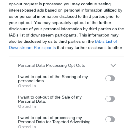
2027. december 24. péntek jelenleg nem
opt-out request is processed you may continue seeing
interest-based ads based on personal information utilized by
törvény szerinti munkaszüneti nap, de a
us or personal information disclosed to third parties prior to
későbbi munkarend-rendelet alapján akár
your opt-out. You may separately opt-out of the further
pihenőnap is lehet.
disclosure of your personal information by third parties on the
IAB’s list of downstream participants. This information may
Hosszú hétvégék 2027-ben
also be disclosed by us to third parties on the
IAB’s List of
Downstream Participants
that may further disclose it to other
A 2027-es naptár alapján ezek a hosszú
third parties.
hétvégék várhatók a törvény szerinti
Please note that this website/app uses one or more Google
munkaszüneti napok miatt:
Personal Data Processing Opt Outs
services and may gather and store information including but
Időszak
Hossz
Miért?
not limited to your visit or usage behaviour. You may click to
I want to opt-out of the Sharing of my
personal data.
grant or deny consent to Google and its third-party tags to
Újév péntekre
Opted In
use your data for below specified purposes in below Google
2027. január 1–3.
3 nap
esik
consent section.
I want to opt-out of the Sale of my
Personal Data.
Március 15.
2027. március 13–15.
3 nap
Opted In
hétfőre esik
I want to opt-out of processing my
Nagypéntek és
Personal Data for Targeted Advertising.
2027. március 26–29.
4 nap
húsvéthétfő
Opted In