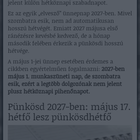
jelent külön hétköznapi szabadnapot.
Ez az egyik „elvesző” ünnepnap 2027-ben. Mivel
szombatra esik, nem ad automatikusan
hosszú hétvégét. Emiatt 2027 májusa első
ránézésre kevésbé kedvező, de a hónap
második felében érkezik a pünkösdi hosszú
hétvége.
A május 1-jei ünnep esetében érdemes a
cikkben egyértelműen fogalmazni:
2027-ben
május 1. munkaszüneti nap, de szombatra
esik, ezért a legtöbb dolgozónak nem jelent
plusz hétköznapi pihenőnapot.
Pünkösd 2027-ben: május 17.
hétfő lesz pünkösdhétfő