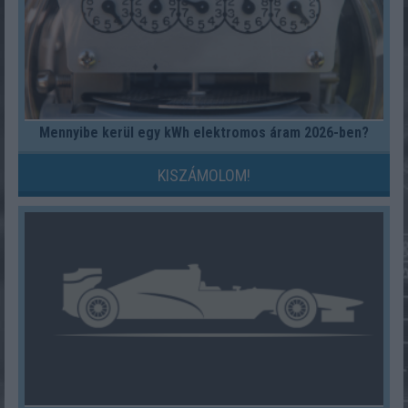
Mennyibe kerül egy kWh elektromos áram 2026-ben?
KISZÁMOLOM!