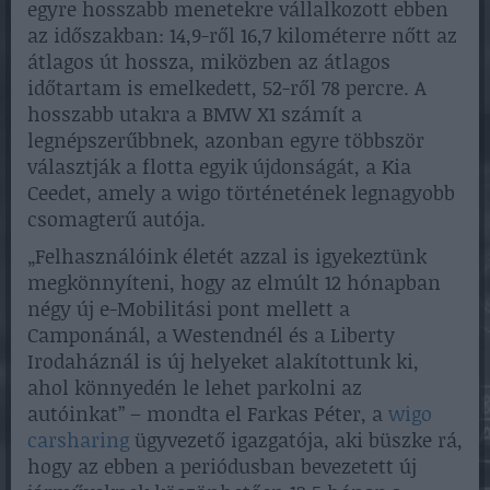
egyre hosszabb menetekre vállalkozott ebben
az időszakban: 14,9-ről 16,7 kilométerre nőtt az
átlagos út hossza, miközben az átlagos
időtartam is emelkedett, 52-ről 78 percre. A
hosszabb utakra a BMW X1 számít a
legnépszerűbbnek, azonban egyre többször
választják a flotta egyik újdonságát, a Kia
Ceedet, amely a wigo történetének legnagyobb
csomagterű autója.
„Felhasználóink életét azzal is igyekeztünk
megkönnyíteni, hogy az elmúlt 12 hónapban
négy új e-Mobilitási pont mellett a
Camponánál, a Westendnél és a Liberty
Irodaháznál is új helyeket alakítottunk ki,
ahol könnyedén le lehet parkolni az
autóinkat” – mondta el Farkas Péter, a
wigo
carsharing
ügyvezető igazgatója, aki büszke rá,
hogy az ebben a periódusban bevezetett új