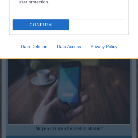
user protection.
CONFIRM
»
És ezeket kiszámoltad már?
Data Deletion
Data Access
Privacy Policy
Milyen szinten beszélsz chatül?