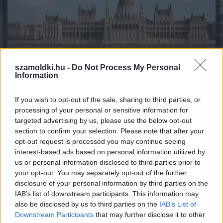
szamoldki.hu -
Do Not Process My Personal
Information
If you wish to opt-out of the sale, sharing to third parties, or
processing of your personal or sensitive information for
targeted advertising by us, please use the below opt-out
section to confirm your selection. Please note that after your
Fenntarthatóbb nyaralás külföldön: hét egyszerű
szokás, amellyel a magyar utazók csökkenthetik
opt-out request is processed you may continue seeing
környezeti lábnyomukat
interest-based ads based on personal information utilized by
2026.08.07. 12:48
us or personal information disclosed to third parties prior to
your opt-out. You may separately opt-out of the further
disclosure of your personal information by third parties on the
IAB’s list of downstream participants. This information may
also be disclosed by us to third parties on the
IAB’s List of
Downstream Participants
that may further disclose it to other