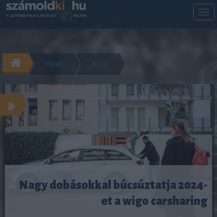
M
m
Hírek
Autó
»
Nagy dobásokkal búcsúztatja 2024-
et a wigo carsharing