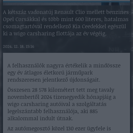
A kétszáz vadonatúj Renault Clio mellett benzines
Opel Corsákkal és több mint 600 literes, hatalmas
csomagtartóval rendelkező Kia Ceedekkel egészül
ki a wigo carsharing flottája az év végéig.
2024. 12. 18. 15:16
A felhasználók nagyra értékelik a mindössze
egy év átlagos életkorú járműpark
rendszeresen jelentkező újdonságait.
Összesen 28 578 kilométert tett meg tavaly
novembertől 2024 tizenegyedik hónapjáig a
wigo carsharing autóival a szolgáltatás
legelszántabb felhasználója, aki 885
alkalommal indult útnak.
Az autómegosztó közel 130 ezer ügyfele is