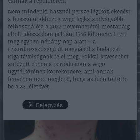
vannak a repülőtéren.
Nem mindenki használ persze légiközlekedést
a hosszú utakhoz: a wigo legkalandvágyóbb
felhasználója a 2023 novemberétől mostanáig
eltelt időszakban például 1548 kilométert tett
meg egyben néhány nap alatt – a
rekordhosszúságú út nagyjából a Budapest-
Riga távolságnak felel meg. Sokkal kevesebbet
autózott ebben a periódusban a wigo
ügyfélkörének korrekordere, ami annak
fényében nem meglepő, hogy az idén töltötte
be a 82. életévét.