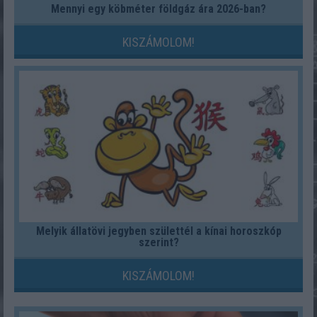
Mennyi egy köbméter földgáz ára 2026-ban?
KISZÁMOLOM!
Melyik állatövi jegyben születtél a kínai horoszkóp
szerint?
KISZÁMOLOM!