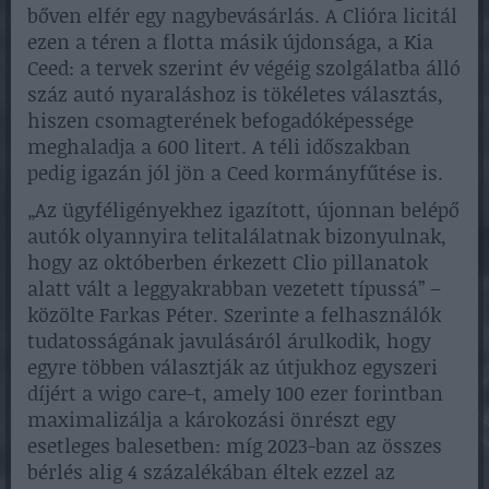
bőven elfér egy nagybevásárlás. A Clióra licitál
ezen a téren a flotta másik újdonsága, a Kia
Ceed: a tervek szerint év végéig szolgálatba álló
száz autó nyaraláshoz is tökéletes választás,
hiszen csomagterének befogadóképessége
meghaladja a 600 litert. A téli időszakban
pedig igazán jól jön a Ceed kormányfűtése is.
„Az ügyféligényekhez igazított, újonnan belépő
autók olyannyira telitalálatnak bizonyulnak,
hogy az októberben érkezett Clio pillanatok
alatt vált a leggyakrabban vezetett típussá” –
közölte Farkas Péter. Szerinte a felhasználók
tudatosságának javulásáról árulkodik, hogy
egyre többen választják az útjukhoz egyszeri
díjért a wigo care-t, amely 100 ezer forintban
maximalizálja a károkozási önrészt egy
esetleges balesetben: míg 2023-ban az összes
bérlés alig 4 százalékában éltek ezzel az