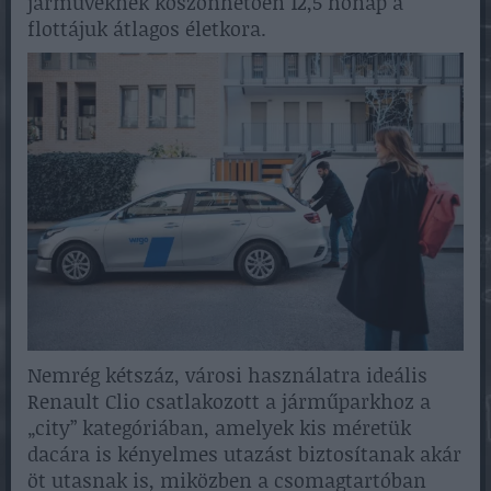
járműveknek köszönhetően 12,5 hónap a
flottájuk átlagos életkora.
Nemrég kétszáz, városi használatra ideális
Renault Clio csatlakozott a járműparkhoz a
„city” kategóriában, amelyek kis méretük
dacára is kényelmes utazást biztosítanak akár
öt utasnak is, miközben a csomagtartóban