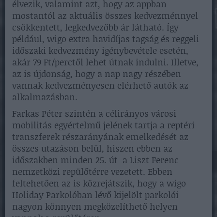
élvezik, valamint azt, hogy az appban
mostantól az aktuális összes kedvezménnyel
csökkentett, legkedvezőbb ár látható. Így
például, wigo extra havidíjas tagság és reggeli
időszaki kedvezmény igénybevétele esetén,
akár 79 Ft/perctől lehet útnak indulni. Illetve,
az is újdonság, hogy a nap nagy részében
vannak kedvezményesen elérhető autók az
alkalmazásban.
Farkas Péter szintén a célirányos városi
mobilitás egyértelmű jelének tartja a reptéri
transzferek részarányának emelkedését az
összes utazáson belül, hiszen ebben az
időszakben minden 25. út a Liszt Ferenc
nemzetközi repülőtérre vezetett. Ebben
feltehetően az is közrejátszik, hogy a wigo
Holiday Parkolóban lévő kijelölt parkolói
nagyon könnyen megközelíthető helyen