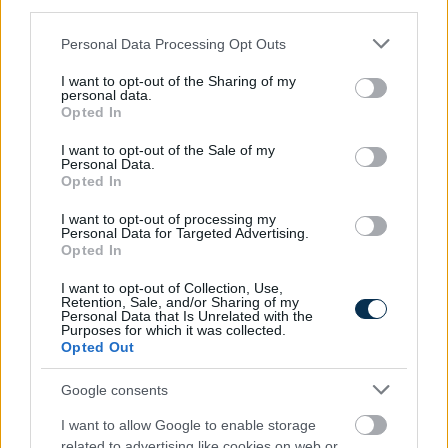
third parties.
Please note that this website/app uses one or more Google
Personal Data Processing Opt Outs
services and may gather and store information including but
not limited to your visit or usage behaviour. You may click to
I want to opt-out of the Sharing of my
personal data.
grant or deny consent to Google and its third-party tags to
Opted In
use your data for below specified purposes in below Google
consent section.
I want to opt-out of the Sale of my
Personal Data.
Opted In
Magyar infláció 2026 július - rekord alacsony szinten a
drágulás!
I want to opt-out of processing my
Personal Data for Targeted Advertising.
2026.08.07. 09:28
Opted In
I want to opt-out of Collection, Use,
Retention, Sale, and/or Sharing of my
Personal Data that Is Unrelated with the
Purposes for which it was collected.
Opted Out
Google consents
I want to allow Google to enable storage
related to advertising like cookies on web or