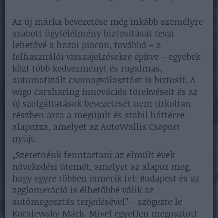
Az új márka bevezetése még inkább személyre
szabott ügyfélélmény biztosítását teszi
lehetővé a hazai piacon, továbbá – a
felhasználói visszajelzésekre építve – egyebek
közt több kedvezményt és rugalmas,
automatizált csomagválasztást is biztosít. A
wigo carsharing innovációs törekvéseit és az
új szolgáltatások bevezetését nem titkoltan
részben arra a megújult és stabil háttérre
alapozza, amelyet az AutoWallis Csoport
nyújt.
„Szeretnénk fenntartani az elmúlt évek
növekedési ütemét, amelyet az alapoz meg,
hogy egyre többen ismerik fel: Budapest és az
agglomeráció is élhetőbbé válik az
autómegosztás terjedésével” – szögezte le
Koralewsky Márk. Mivel egyetlen megosztott