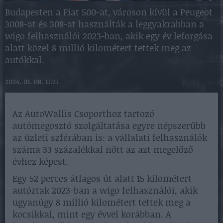
Budapesten a Fiat 500-at, városon kívül a Peugeot
3008-at és 308-at használták a leggyakrabban a
wigo felhasználói 2023-ban, akik egy év leforgása
alatt közel 8 millió kilométert tettek meg az
autókkal.
2024. 01. 08. 11:21
Az AutoWallis Csoporthoz tartozó
autómegosztó szolgáltatása egyre népszerűbb
az üzleti szférában is: a vállalati felhasználók
száma 33 százalékkal nőtt az azt megelőző
évhez képest.
Egy 52 perces átlagos út alatt 15 kilométert
autóztak 2023-ban a wigo felhasználói, akik
ugyanúgy 8 millió kilométert tettek meg a
kocsikkal, mint egy évvel korábban. A