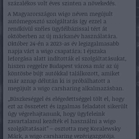
százalékos volt éves szinten a növekedés.
A Magyarországon wigo néven megújult
autómegosztó szolgáltatás így ezzel a
rendkívül széles ügyfélbázissal tért át
októberben az új márkanév használatára.
Október 24-én a 2023-as év legizgalmasabb
napja várt a wigo csapatára: 1 éjszaka
leforgása alatt indították el szolgáltatásukat,
hiszen reggelre Budapest városa már az új
köntösbe bújt autókkal találkozott, amiket
már aznap délután ki is próbálhatott a
megújult a wigo carsharing alkalmazásban.
„Büszkeséggel és elégedettséggel tölt el, hogy
ezt az összetett és izgalmas feladatot sikerült
úgy végrehajtanunk, hogy ügyfeleink
zavartalanul kezdték el használni a wigo
szolgáltatásait” – osztotta meg Koralewsky
Márk, a wigo carsharing vezérigazgatója.