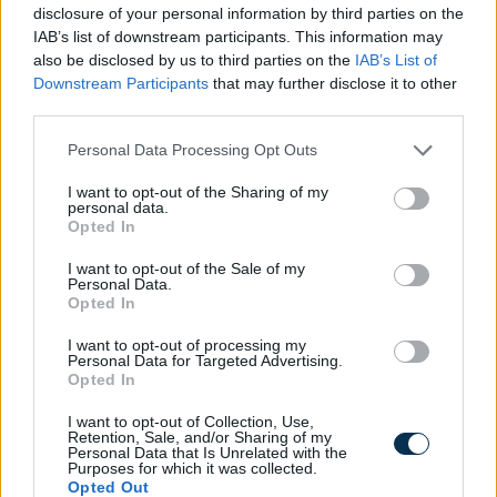
disclosure of your personal information by third parties on the
A hazai vegyipar 200 MW-al csökkentette
IAB’s list of downstream participants. This information may
energiafelhasználását
also be disclosed by us to third parties on the
IAB’s List of
2026.08.06. 13:32
Downstream Participants
that may further disclose it to other
third parties.
Please note that this website/app uses one or more Google
Personal Data Processing Opt Outs
services and may gather and store information including but
not limited to your visit or usage behaviour. You may click to
I want to opt-out of the Sharing of my
personal data.
grant or deny consent to Google and its third-party tags to
Opted In
use your data for below specified purposes in below Google
consent section.
I want to opt-out of the Sale of my
Personal Data.
Opted In
I want to opt-out of processing my
Personal Data for Targeted Advertising.
Opted In
I want to opt-out of Collection, Use,
Retention, Sale, and/or Sharing of my
Personal Data that Is Unrelated with the
Kiderült, mennyi mindent jelenthet: itt az első országos
Purposes for which it was collected.
mémkutatás
Opted Out