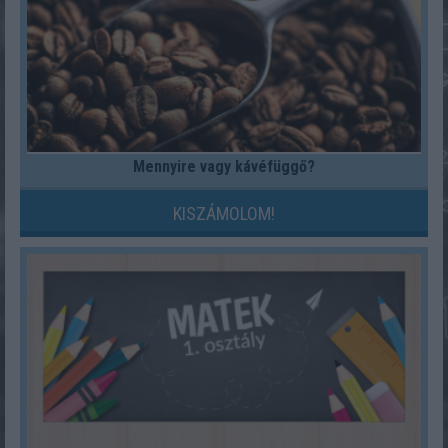
Mennyire vagy kávéfüggő?
KISZÁMOLOM!