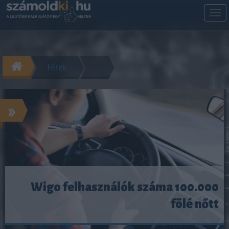
M
m
Hírek
»
Wigo felhasználók száma 100.000
fölé nőtt