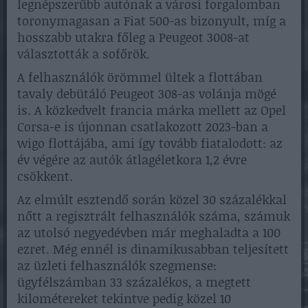
legnépszerűbb autónak a városi forgalomban
toronymagasan a Fiat 500-as bizonyult, míg a
hosszabb utakra főleg a Peugeot 3008-at
választották a sofőrök.
A felhasználók örömmel ültek a flottában
tavaly debütáló Peugeot 308-as volánja mögé
is. A közkedvelt francia márka mellett az Opel
Corsa-e is újonnan csatlakozott 2023-ban a
wigo flottájába, ami így tovább fiatalodott: az
év végére az autók átlagéletkora 1,2 évre
csökkent.
Az elmúlt esztendő során közel 30 százalékkal
nőtt a regisztrált felhasználók száma, számuk
az utolsó negyedévben már meghaladta a 100
ezret. Még ennél is dinamikusabban teljesített
az üzleti felhasználók szegmense:
ügyfélszámban 33 százalékos, a megtett
kilométereket tekintve pedig közel 10