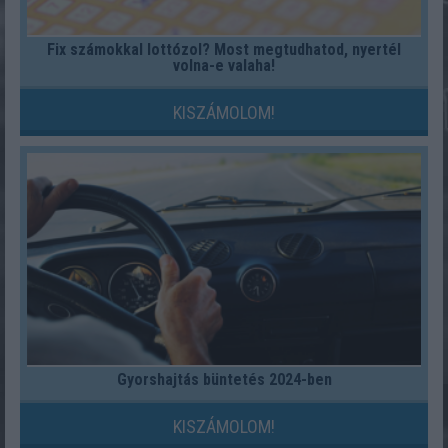
Fix számokkal lottózol? Most megtudhatod, nyertél
volna-e valaha!
KISZÁMOLOM!
Gyorshajtás büntetés 2024-ben
KISZÁMOLOM!