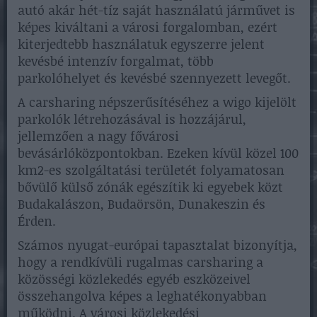
autó akár hét-tíz saját használatú járművet is
képes kiváltani a városi forgalomban, ezért
kiterjedtebb használatuk egyszerre jelent
kevésbé intenzív forgalmat, több
parkolóhelyet és kevésbé szennyezett levegőt.
A carsharing népszerűsítéséhez a wigo kijelölt
parkolók létrehozásával is hozzájárul,
jellemzően a nagy fővárosi
bevásárlóközpontokban. Ezeken kívül közel 100
km2-es szolgáltatási területét folyamatosan
bővülő külső zónák egészítik ki egyebek közt
Budakalászon, Budaörsön, Dunakeszin és
Érden.
Számos nyugat-európai tapasztalat bizonyítja,
hogy a rendkívüli rugalmas carsharing a
közösségi közlekedés egyéb eszközeivel
összehangolva képes a leghatékonyabban
működni. A városi közlekedési