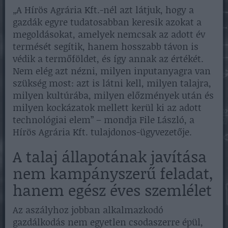
„A Hírös Agrária Kft.-nél azt látjuk, hogy a
gazdák egyre tudatosabban keresik azokat a
megoldásokat, amelyek nemcsak az adott év
termését segítik, hanem hosszabb távon is
védik a termőföldet, és így annak az értékét.
Nem elég azt nézni, milyen inputanyagra van
szükség most: azt is látni kell, milyen talajra,
milyen kultúrába, milyen előzmények után és
milyen kockázatok mellett kerül ki az adott
technológiai elem” – mondja File László, a
Hírös Agrária Kft. tulajdonos-ügyvezetője.
A talaj állapotának javítása
nem kampányszerű feladat,
hanem egész éves szemlélet
Az aszályhoz jobban alkalmazkodó
gazdálkodás nem egyetlen csodaszerre épül,