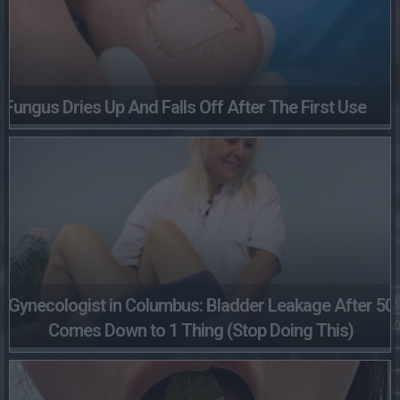
Fungus Dries Up And Falls Off After The First Use
Gynecologist in Columbus: Bladder Leakage After 50
Comes Down to 1 Thing (Stop Doing This)