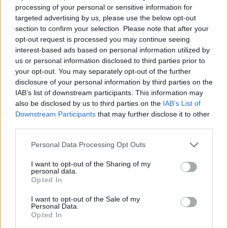
processing of your personal or sensitive information for
targeted advertising by us, please use the below opt-out
section to confirm your selection. Please note that after your
opt-out request is processed you may continue seeing
interest-based ads based on personal information utilized by
us or personal information disclosed to third parties prior to
your opt-out. You may separately opt-out of the further
disclosure of your personal information by third parties on the
IAB’s list of downstream participants. This information may
also be disclosed by us to third parties on the
IAB’s List of
Downstream Participants
that may further disclose it to other
third parties.
Please note that this website/app uses one or more Google
Personal Data Processing Opt Outs
services and may gather and store information including but
Így használd jól a TikTokot utazástervezéshez
not limited to your visit or usage behaviour. You may click to
I want to opt-out of the Sharing of my
personal data.
2026.08.06. 11:34
grant or deny consent to Google and its third-party tags to
Opted In
use your data for below specified purposes in below Google
consent section.
I want to opt-out of the Sale of my
Personal Data.
Opted In