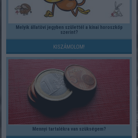
Melyik állatövi jegyben születtél a kínai horoszkóp
szerint?
KISZÁMOLOM!
Mennyi tartalékra van szükségem?