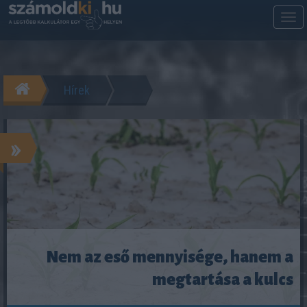
M
m
Hírek
»
Nem az eső mennyisége, hanem a
megtartása a kulcs