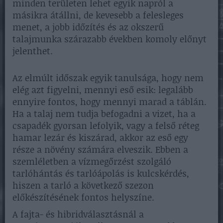
minden területen lehet egyik napról a
másikra átállni, de kevesebb a felesleges
menet, a jobb időzítés és az okszerű
talajmunka szárazabb években komoly előnyt
jelenthet.
Az elmúlt időszak egyik tanulsága, hogy nem
elég azt figyelni, mennyi eső esik: legalább
ennyire fontos, hogy mennyi marad a táblán.
Ha a talaj nem tudja befogadni a vizet, ha a
csapadék gyorsan lefolyik, vagy a felső réteg
hamar lezár és kiszárad, akkor az eső egy
része a növény számára elveszik. Ebben a
szemléletben a vízmegőrzést szolgáló
tarlóhántás és tarlóápolás is kulcskérdés,
hiszen a tarló a következő szezon
előkészítésének fontos helyszíne.
A fajta- és hibridválasztásnál a