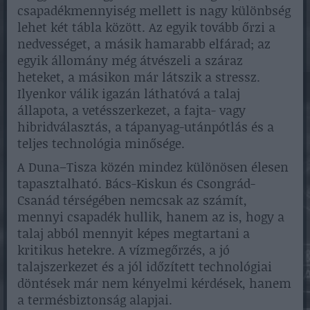
csapadékmennyiség mellett is nagy különbség
lehet két tábla között. Az egyik tovább őrzi a
nedvességet, a másik hamarabb elfárad; az
egyik állomány még átvészeli a száraz
heteket, a másikon már látszik a stressz.
Ilyenkor válik igazán láthatóvá a talaj
állapota, a vetésszerkezet, a fajta- vagy
hibridválasztás, a tápanyag-utánpótlás és a
teljes technológia minősége.
A Duna–Tisza közén mindez különösen élesen
tapasztalható. Bács-Kiskun és Csongrád-
Csanád térségében nemcsak az számít,
mennyi csapadék hullik, hanem az is, hogy a
talaj abból mennyit képes megtartani a
kritikus hetekre. A vízmegőrzés, a jó
talajszerkezet és a jól időzített technológiai
döntések már nem kényelmi kérdések, hanem
a termésbiztonság alapjai.