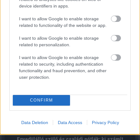
device identifiers in apps.
I want to allow Google to enable storage
Arany árfolyam és ezüst árfolyam elemzés
related to functionality of the website or app.
2026.08.06. 10:26
I want to allow Google to enable storage
related to personalization.
I want to allow Google to enable storage
related to security, including authentication
functionality and fraud prevention, and other
user protection.
CONFIRM
Data Deletion
Data Access
Privacy Policy
Egyedülálló szülő és családi pótlék: ki számít