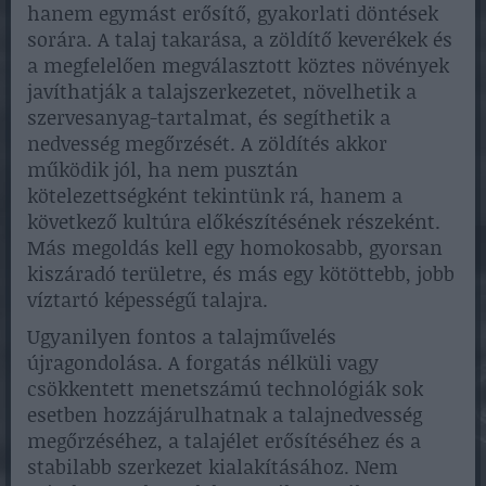
hanem egymást erősítő, gyakorlati döntések
sorára. A talaj takarása, a zöldítő keverékek és
a megfelelően megválasztott köztes növények
javíthatják a talajszerkezetet, növelhetik a
szervesanyag-tartalmat, és segíthetik a
nedvesség megőrzését. A zöldítés akkor
működik jól, ha nem pusztán
kötelezettségként tekintünk rá, hanem a
következő kultúra előkészítésének részeként.
Más megoldás kell egy homokosabb, gyorsan
kiszáradó területre, és más egy kötöttebb, jobb
víztartó képességű talajra.
Ugyanilyen fontos a talajművelés
újragondolása. A forgatás nélküli vagy
csökkentett menetszámú technológiák sok
esetben hozzájárulhatnak a talajnedvesség
megőrzéséhez, a talajélet erősítéséhez és a
stabilabb szerkezet kialakításához. Nem