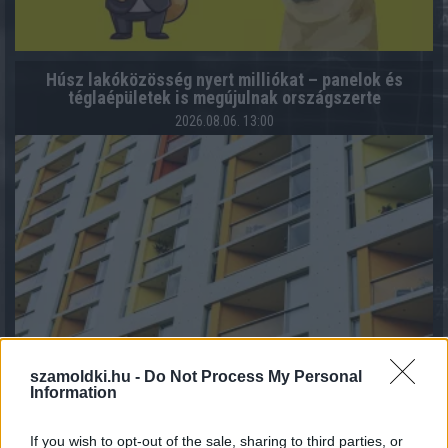
Húsz lakóközösség nyert milliókat – panelok és
téglaépületek is megújulnak országszerte
2026.08.06. 13:00
szamoldki.hu -
Do Not Process My Personal
Information
Elfelejtetted, meddig parkolsz? már a telefonod
kezdőképernyőjén is láthatod
If you wish to opt-out of the sale, sharing to third parties, or
2026.08.06. 12:50