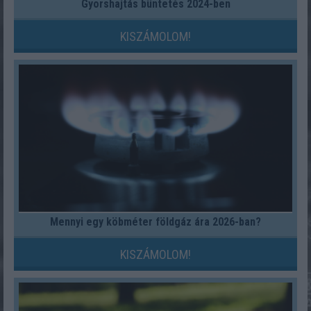
Gyorshajtás büntetés 2024-ben
KISZÁMOLOM!
Mennyi egy köbméter földgáz ára 2026-ban?
KISZÁMOLOM!