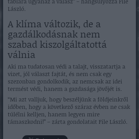
táblára ugyanaz a válasz” – hangsúlyozza File
László.
A klíma változik, de a
gazdálkodásnak nem
szabad kiszolgáltatottá
válnia
Aki ma tudatosan védi a talajt, visszatartja a
vizet, jól választ fajtát, és nem csak egy
szezonban gondolkodik, az nemcsak az idei
termést védi, hanem a gazdasága jövőjét is.
“Mi azt valljuk, hogy beszéljünk a földjeinkről
időben, hogy a következő száraz évben ne csak
túlélni kelljen, hanem legyen mire
támaszkodni!” – zárta gondolatait File László.