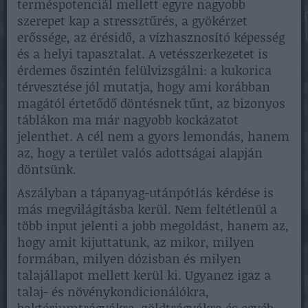
terméspotenciál mellett egyre nagyobb
szerepet kap a stressztűrés, a gyökérzet
erőssége, az érésidő, a vízhasznosító képesség
és a helyi tapasztalat. A vetésszerkezetet is
érdemes őszintén felülvizsgálni: a kukorica
térvesztése jól mutatja, hogy ami korábban
magától értetődő döntésnek tűnt, az bizonyos
táblákon ma már nagyobb kockázatot
jelenthet. A cél nem a gyors lemondás, hanem
az, hogy a terület valós adottságai alapján
döntsünk.
Aszályban a tápanyag-utánpótlás kérdése is
más megvilágításba kerül. Nem feltétlenül a
több input jelenti a jobb megoldást, hanem az,
hogy amit kijuttatunk, az mikor, milyen
formában, milyen dózisban és milyen
talajállapot mellett kerül ki. Ugyanez igaz a
talaj- és növénykondicionálókra,
baktériumtrágyákra, zöldtrágyákra és egyéb