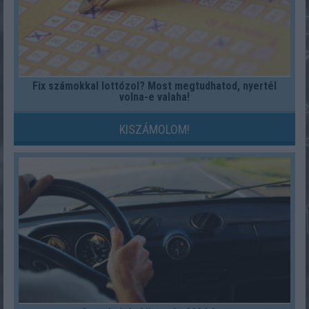
Fix számokkal lottózol? Most megtudhatod, nyertél
volna-e valaha!
KISZÁMOLOM!