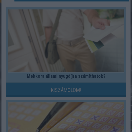
Mekkora állami nyugdíjra számíthatok?
KISZÁMOLOM!