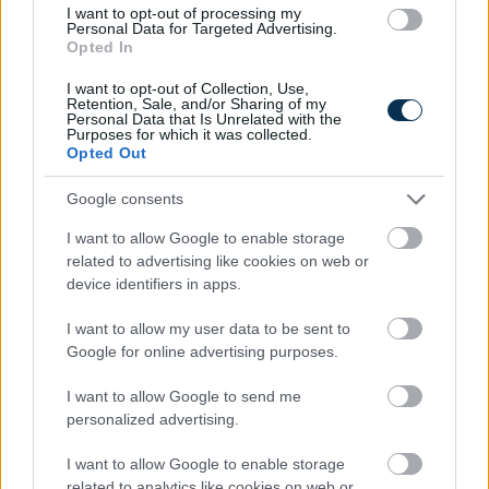
I want to opt-out of processing my
Personal Data for Targeted Advertising.
Opted In
I want to opt-out of Collection, Use,
Retention, Sale, and/or Sharing of my
Personal Data that Is Unrelated with the
Purposes for which it was collected.
Opted Out
Google consents
Mennyibe kerül az albérlet? Albérlet árak Budapesten,
I want to allow Google to enable storage
Szegeden, Debrecenben és Nyíregyházán
related to advertising like cookies on web or
2026.08.06. 10:52
device identifiers in apps.
I want to allow my user data to be sent to
Google for online advertising purposes.
I want to allow Google to send me
personalized advertising.
I want to allow Google to enable storage
related to analytics like cookies on web or