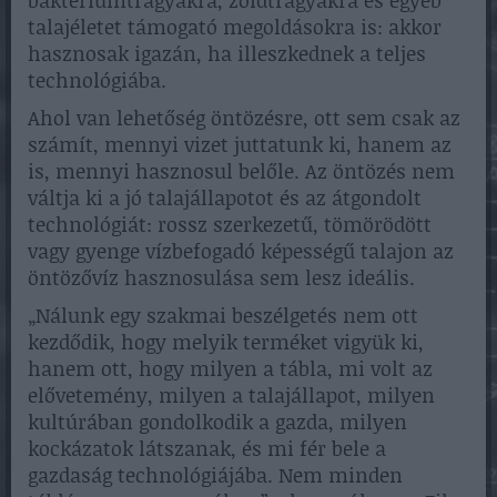
talajéletet támogató megoldásokra is: akkor
hasznosak igazán, ha illeszkednek a teljes
technológiába.
Ahol van lehetőség öntözésre, ott sem csak az
számít, mennyi vizet juttatunk ki, hanem az
is, mennyi hasznosul belőle. Az öntözés nem
váltja ki a jó talajállapotot és az átgondolt
technológiát: rossz szerkezetű, tömörödött
vagy gyenge vízbefogadó képességű talajon az
öntözővíz hasznosulása sem lesz ideális.
„Nálunk egy szakmai beszélgetés nem ott
kezdődik, hogy melyik terméket vigyük ki,
hanem ott, hogy milyen a tábla, mi volt az
elővetemény, milyen a talajállapot, milyen
kultúrában gondolkodik a gazda, milyen
kockázatok látszanak, és mi fér bele a
gazdaság technológiájába. Nem minden