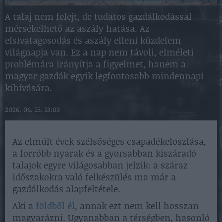
A talaj nem felejt, de tudatos gazdálkodással
mérsékelhető az aszály hatása. Az
elsivatagosodás és aszály elleni küzdelem
világnapja van. Ez a nap nem távoli, elméleti
problémára irányítja a figyelmet, hanem a
magyar gazdák egyik legfontosabb mindennapi
kihívására.
2026. 06. 15. 13:03
Az elmúlt évek szélsőséges csapadékeloszlása,
a forróbb nyarak és a gyorsabban kiszáradó
talajok egyre világosabban jelzik: a száraz
időszakokra való felkészülés ma már a
gazdálkodás alapfeltétele.
Aki a
földből él
, annak ezt nem kell hosszan
magyarázni. Ugyanabban a térségben, hasonló