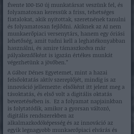
Évente 100-150 új munkatársat veszünk fel, és
folyamatosan keressük a friss, tehetséges
fiatalokat, akik nyitottak, szeretnének tanulni
és folyamatosan fejlődni. Akiknek az AI nem
munkaerőpiaci versenytárs, hanem egy óriási
lehetőség, amit tudni kell a leghatékonyabban
használni, és amire támaszkodva már
pályakezdőként is igazán értékes munkát
végezhetünk a jövőben.”
A Gábor Dénes Egyetemet, mint a hazai
felsőoktatás aktív szereplőjét, mindig is az
innováció jellemezte: elsőként itt jelent meg a
távoktatás, és első volt a digitális oktatás
bevezetésében is. Ez a folyamat napjainkban
is folytatódik, amikor a gyorsan változó,
digitális rendszerekben az
alkalmazkodóképesség és az innováció az
egyik legnagyobb munkaerőpiaci elvárás és