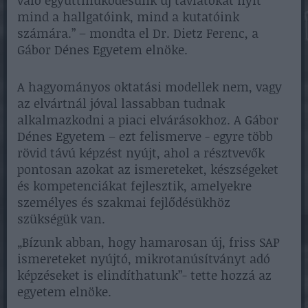
mind a hallgatóink, mind a kutatóink
számára.” – mondta el Dr. Dietz Ferenc, a
Gábor Dénes Egyetem elnöke.
A hagyományos oktatási modellek nem, vagy
az elvártnál jóval lassabban tudnak
alkalmazkodni a piaci elvárásokhoz. A Gábor
Dénes Egyetem – ezt felismerve - egyre több
rövid távú képzést nyújt, ahol a résztvevők
pontosan azokat az ismereteket, készségeket
és kompetenciákat fejlesztik, amelyekre
személyes és szakmai fejlődésükhöz
szükségük van.
„Bízunk abban, hogy hamarosan új, friss SAP
ismereteket nyújtó, mikrotanúsítványt adó
képzéseket is elindíthatunk”- tette hozzá az
egyetem elnöke.