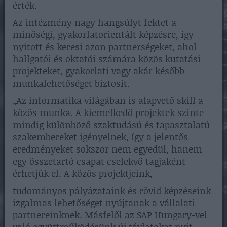
érték.
Az intézmény nagy hangsúlyt fektet a
minőségi, gyakorlatorientált képzésre, így
nyitott és keresi azon partnerségeket, ahol
hallgatói és oktatói számára közös kutatási
projekteket, gyakorlati vagy akár később
munkalehetőséget biztosít.
„Az informatika világában is alapvető skill a
közös munka. A kiemelkedő projektek szinte
mindig különböző szaktudású és tapasztalatú
szakembereket igényelnek, így a jelentős
eredményeket sokszor nem egyedül, hanem
egy összetartó csapat cselekvő tagjaként
érhetjük el. A közös projektjeink,
tudományos pályázataink és rövid képzéseink
izgalmas lehetőséget nyújtanak a vállalati
partnereinknek. Másfelől az SAP Hungary-vel
való együttműködésünk új távlatokat nyit