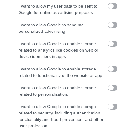
I want to allow my user data to be sent to
Google for online advertising purposes.
Fenntarthatóbb nyaralás külföldön: hét egyszerű
szokás, amellyel a magyar utazók csökkenthetik
környezeti lábnyomukat
I want to allow Google to send me
personalized advertising.
2026.08.07. 12:48
I want to allow Google to enable storage
related to analytics like cookies on web or
device identifiers in apps.
I want to allow Google to enable storage
related to functionality of the website or app.
I want to allow Google to enable storage
related to personalization.
I want to allow Google to enable storage
related to security, including authentication
functionality and fraud prevention, and other
user protection.