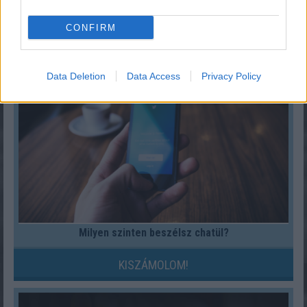
CONFIRM
»
És ezeket kiszámoltad már?
Data Deletion
Data Access
Privacy Policy
Milyen szinten beszélsz chatül?
KISZÁMOLOM!