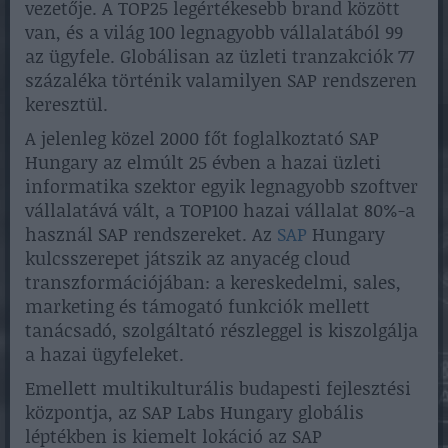
vezetője. A TOP25 legértékesebb brand között
van, és a világ 100 legnagyobb vállalatából 99
az ügyfele. Globálisan az üzleti tranzakciók 77
százaléka történik valamilyen SAP rendszeren
keresztül.
A jelenleg közel 2000 főt foglalkoztató SAP
Hungary az elmúlt 25 évben a hazai üzleti
informatika szektor egyik legnagyobb szoftver
vállalatává vált, a TOP100 hazai vállalat 80%-a
használ SAP rendszereket. Az
SAP
Hungary
kulcsszerepet játszik az anyacég cloud
transzformációjában: a kereskedelmi, sales,
marketing és támogató funkciók mellett
tanácsadó, szolgáltató részleggel is kiszolgálja
a hazai ügyfeleket.
Emellett multikulturális budapesti fejlesztési
központja, az SAP Labs Hungary globális
léptékben is kiemelt lokáció az SAP