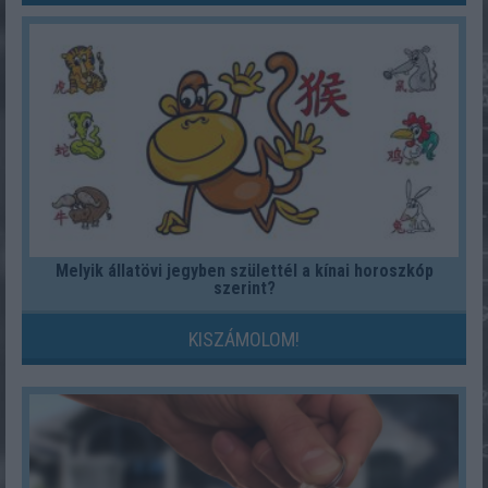
Melyik állatövi jegyben születtél a kínai horoszkóp
szerint?
KISZÁMOLOM!