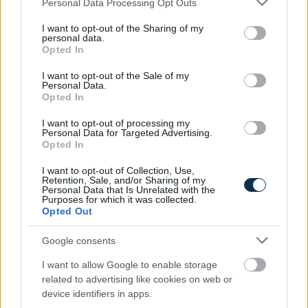
Personal Data Processing Opt Outs
services and may gather and store information including but
not limited to your visit or usage behaviour. You may click to
I want to opt-out of the Sharing of my
personal data.
grant or deny consent to Google and its third-party tags to
Opted In
use your data for below specified purposes in below Google
consent section.
I want to opt-out of the Sale of my
Personal Data.
1 éves műszaki vizsga: ezért szigorúbb a taxisok,
Opted In
mentők és személyszállító járművek ellenőrzése
2026.08.07. 13:12
I want to opt-out of processing my
Personal Data for Targeted Advertising.
Opted In
I want to opt-out of Collection, Use,
Retention, Sale, and/or Sharing of my
Personal Data that Is Unrelated with the
Purposes for which it was collected.
Opted Out
Google consents
I want to allow Google to enable storage
related to advertising like cookies on web or
device identifiers in apps.