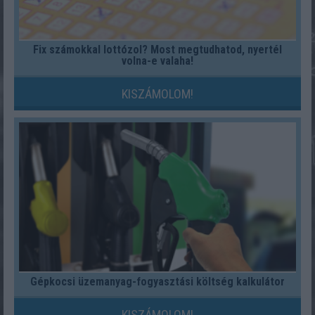
Fix számokkal lottózol? Most megtudhatod, nyertél
volna-e valaha!
KISZÁMOLOM!
Gépkocsi üzemanyag-fogyasztási költség kalkulátor
KISZÁMOLOM!