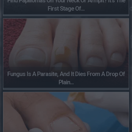
Find Papillomas On Your Neck Or Armpit? It's The
First Stage Of...
Fungus Is A Parasite, And It Dies From A Drop Of
Plain...