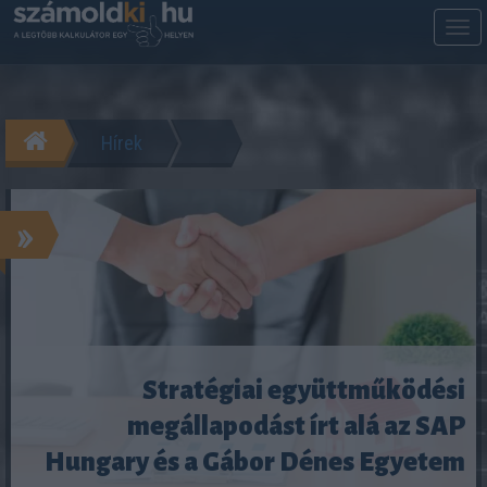
M
m
Hírek
»
Stratégiai együttműködési
megállapodást írt alá az SAP
Hungary és a Gábor Dénes Egyetem