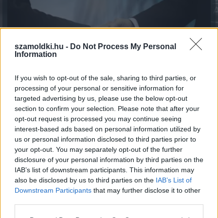
szamoldki.hu -
Do Not Process My Personal
Information
If you wish to opt-out of the sale, sharing to third parties, or
processing of your personal or sensitive information for
targeted advertising by us, please use the below opt-out
7 módszer, ahogy a háztartások csökkenteni tudják a
section to confirm your selection. Please note that after your
villamos energia fogyasztásukat
opt-out request is processed you may continue seeing
2026.08.07. 13:25
interest-based ads based on personal information utilized by
us or personal information disclosed to third parties prior to
your opt-out. You may separately opt-out of the further
disclosure of your personal information by third parties on the
IAB’s list of downstream participants. This information may
also be disclosed by us to third parties on the
IAB’s List of
Downstream Participants
that may further disclose it to other
third parties.
Please note that this website/app uses one or more Google