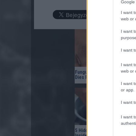
Google 
I want t
web or d
I want t
purpose
I want 
I want t
web or d
Fungus Is A Parasite, And It
Dies From A Drop Of Plain...
I want t
or app.
I want t
I want t
authenti
5 Hidden Signs You Have Wo
Inside Your Body