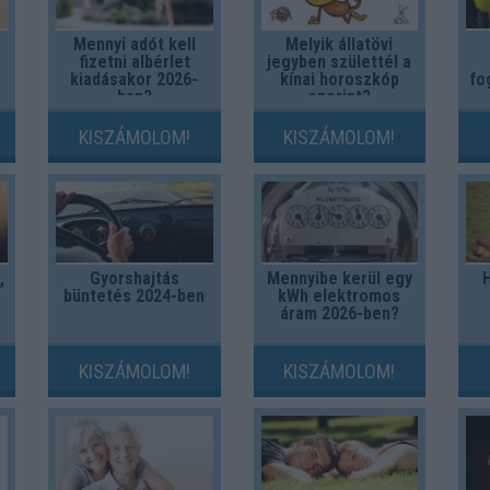
Mennyi adót kell
Melyik állatövi
fizetni albérlet
jegyben születtél a
kiadásakor 2026-
kínai horoszkóp
fo
ban?
szerint?
KISZÁMOLOM!
KISZÁMOLOM!
,
Gyorshajtás
Mennyibe kerül egy
büntetés 2024-ben
kWh elektromos
áram 2026-ben?
KISZÁMOLOM!
KISZÁMOLOM!