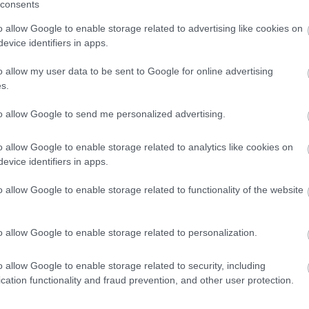
consents
o allow Google to enable storage related to advertising like cookies on
evice identifiers in apps.
o allow my user data to be sent to Google for online advertising
s.
to allow Google to send me personalized advertising.
o allow Google to enable storage related to analytics like cookies on
evice identifiers in apps.
5 Parasite-Causing Foods You
Should Stop Eating Right Now
o allow Google to enable storage related to functionality of the website
o allow Google to enable storage related to personalization.
o allow Google to enable storage related to security, including
cation functionality and fraud prevention, and other user protection.
rms
This Simple Trick Removes All
Parasites From Your Body!