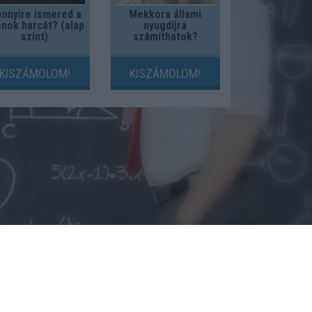
nnyire ismered a
Mekkora állami
nok harcát? (alap
nyugdíjra
szint)
számíthatok?
KISZÁMOLOM!
KISZÁMOLOM!