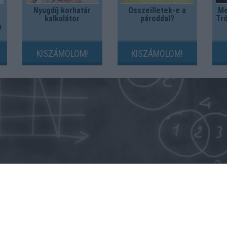
Nyugdíj korhatár
Összeilletek-e a
Me
kalkulátor
pároddal?
Tró
m
KISZÁMOLOM!
KISZÁMOLOM!
Kripto hírek
Magyar Online Kaszino