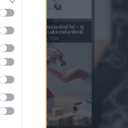
Te döntöd el, mikor használod fel – új
konstrukció az OTP Lakástakaréknál
2026.08.05. 11:04