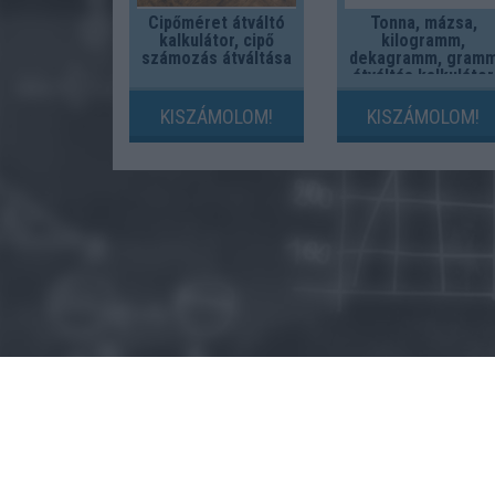
Cipőméret átváltó
Tonna, mázsa,
kalkulátor, cipő
kilogramm,
számozás átváltása
dekagramm, gram
átváltás kalkulátor
KISZÁMOLOM!
KISZÁMOLOM!
© 2015 - Szamoldki.hu
Jognyilatkozatok
Impresszum