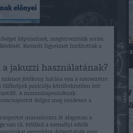
ának előnyei
éget képviselnek, megtervezésük során
ködését. Kiemelt figyelmet fordítottak a
S
 a jakuzzi használatának?
k számos jótékony hatása van a szervezetre.
s ülőhelyek pozíciója körültekintően lett
arantált. A masszázspontoknak
zomcsoportot dolgoz meg rendesen a
mcsoportot masszírozza át alaposan a
ge van rá. Például a személyi edzők
csoportokat egyenként dolgoztatják meg,