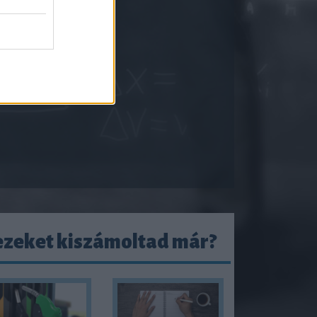
ezeket kiszámoltad már?