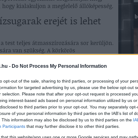
, hogy kialakuljon a megfelelő állóképesség.
b
ízsugarak erejét is lehet
 test teljes átmasszírozására sor kerüljön.
sára van szükség. A körkörös
estrészek átmasszírozhatóak a nyak
 a rendszer egyszerre csupán egy
.hu -
Do Not Process My Personal Information
to opt-out of the sale, sharing to third parties, or processing of your per
rak erejét is lehet állítani, a nyugtató
formation for targeted advertising by us, please use the below opt-out s
romasszázsig állíthatóak a fokozatok.
r selection. Please note that after your opt-out request is processed y
ogy a befúvók alkalmasak a lüktető és forgó
eing interest-based ads based on personal information utilized by us or
disclosed to third parties prior to your opt-out. You may separately opt-
losure of your personal information by third parties on the IAB’s list of
. This information may also be disclosed by us to third parties on the
IA
 csillapításában
Participants
that may further disclose it to other third parties.
 that this website/app uses one or more Google services and may gath