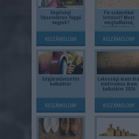
Segítség!
Fix számokkal
Okostelefon-függő
lottózol? Most
vagyok?
megtudhatod,
nyertél volna-e
valaha!
KISZÁMOLOM!
KISZÁMOLOM!
Gépjárművezetés
Lakossági áram ára
kalkulátor
elektromos áram
kalkulátor 2026
KISZÁMOLOM!
KISZÁMOLOM!