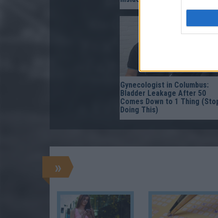
Gynecologist in Columbus:
Bladder Leakage After 50
Comes Down to 1 Thing (Sto
Doing This)
»