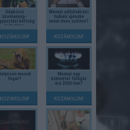
Gépkocsi
Mennyi adójóváírást
üzemanyag-
tudnék igénybe
gyasztási költség
venni éves szinten?
kalkulátor
KISZÁMOLOM!
KISZÁMOLOM!
Helyesen mosok
Mennyi egy
fogat?
köbméter földgáz
ára 2026-ban?
KISZÁMOLOM!
KISZÁMOLOM!