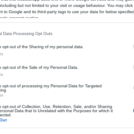
z részt
including but not limited to your visit or usage behaviour. You may click 
ssal a szervezetre, hanem a meleg víz is.
 to Google and its third-party tags to use your data for below specifi
ogle consent section.
gcsere fokozásához, az izmok
ához és az ízületi fájdalmak
fájdalom csillapításában természetes
l Data Processing Opt Outs
z ízületek merevségét. Mindemellett fontos
o opt-out of the Sharing of my personal data.
elkedik a testhőmérséklet, amelynek
In
k. A vérkeringés fokozódásának
tt tápanyagok sokkal hamarabb elérnek a
o opt-out of the Sale of my Personal Data.
 következtében jelentős mértékben csökken
In
to opt-out of processing my Personal Data for Targeted
oldódik az izmokban és az ízületekben
ing.
erjedelem. A jakuzzi használata során
In
 amelynek fájdalomcsillapító hatása van,
o opt-out of Collection, Use, Retention, Sale, and/or Sharing
ulnak a szalagok, az inak és az izmok.
ersonal Data that Is Unrelated with the Purposes for which it
jakuzzi használatára, hiszen így
lected.
Out
 illetve megőrizhető az ízületi
ága és ereje.