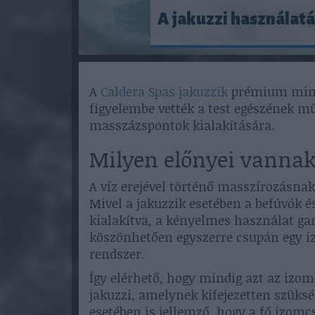
A jakuzzi használat
A
Caldera Spas jakuzzik
prémium minős
figyelembe vették a test egészének mű
masszázspontok kialakítására.
Milyen előnyei vannak
A víz erejével történő masszírozásna
Mivel a jakuzzik esetében a befúvók é
kialakítva, a kényelmes használat g
köszönhetően egyszerre csupán egy i
rendszer.
Így elérhető, hogy mindig azt az izo
jakuzzi, amelynek kifejezetten szüksé
esetében is jellemző, hogy a fő izom