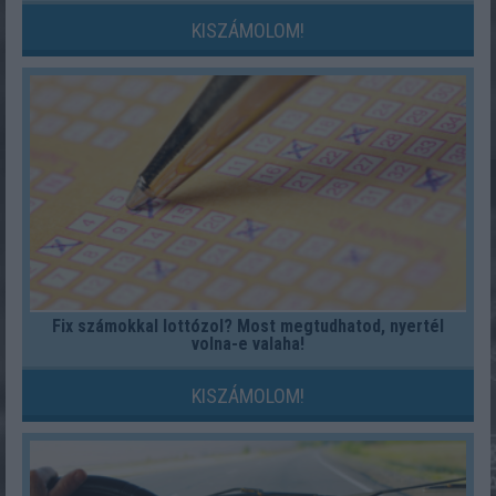
KISZÁMOLOM!
Fix számokkal lottózol? Most megtudhatod, nyertél
volna-e valaha!
KISZÁMOLOM!