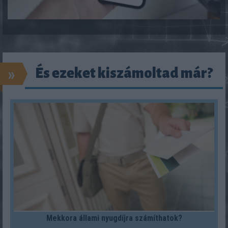
»
És ezeket kiszámoltad már?
Mekkora állami nyugdíjra számíthatok?