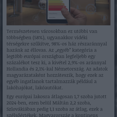
Természetesen városokban ez utóbbi van
többségben (58%), ugyanakkor vidéki
térségekre szűkítve, 98%-os ház részaránnyal
hazánk az éllovas. Az „egyéb” kategória a
legtöbb európai országban legfeljebb egy
százalékot tesz ki, a kivétel 2,9%-os aránnyal
Hollandia és 2,1%-kal Németország. Az adatok
magyarázataként hozzáteszik, hogy ezek az
egyéb ingatlanok tartalmazzák például a
lakóhajókat, lakóautókat.
Egy európai lakosra átlagosan 1,7 szoba jutott
2024-ben, ezen belül Máltán 2,2 szoba,
Szlovákiában pedig 1,1 szoba az átlag, ezek a
szélsőértékek. Magyarország a kontinens