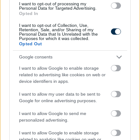
I want to opt-out of processing my
Personal Data for Targeted Advertising.
Opted In
I want to opt-out of Collection, Use,
Retention, Sale, and/or Sharing of my
Personal Data that Is Unrelated with the
Purposes for which it was collected.
Opted Out
Google consents
I want to allow Google to enable storage
Magyar infláció 2026 július - rekord alacsony szinten a
related to advertising like cookies on web or
drágulás!
device identifiers in apps.
2026.08.07. 09:28
I want to allow my user data to be sent to
Google for online advertising purposes.
I want to allow Google to send me
personalized advertising.
I want to allow Google to enable storage
related to analytics like cookies on web or