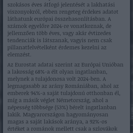
szokásos éves átfogó jelentését a lakhatási
viszonyokról, ebben rengeteg érdekes adatot
láthatunk európai összehasonlításban. A
számok egyelőre 2024-re vonatkoznak, de
jellemzően több éves, vagy akár évtizedes
tendenciák is látszanak, vagyis nem csak
pillanatfelvételként érdemes kezelni az
elemzést.
Az Eurostat adatai szerint az Európai Unióban
a lakosság 68%-a élt olyan ingatlanban,
melynek a tulajdonosa volt 2024-ben. A
legmagasabb az arány Romániában, ahol az
emberek 94%-a saját tulajdonú otthonban él,
míg a másik véglet Németország, ahol a
népesség többsége (53%) bérelt ingatlanban
lakik. Magyarországon hagyományosan
magas a saját lakások aránya, a 92%-os
értéket a románok mellett csak a szlovákok