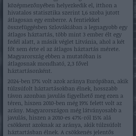
középmezőnyében helyezkedik el, itthon a
hivatalos statisztika szerint 1,6 szoba jutott
átlagosan egy emberre. A fentiekkel
összefüggésben Szlovákiában a legnagyobb egy
átlagos háztartás, több mint 3 ember élt egy
fedél alatt, a másik véglet Litvánia, ahol a két
főt sem érte el az átlagos háztartás mérete.
Magyarország ebben a mutatóban is
átlagosnak mondható, 2,3 fővel
háztartásonként.
2024-ben 17% volt azok aránya Európában, akik
túlzsúfolt háztartásokban élnek, hosszabb
távon azonban javulás figyelhető meg ezen a
téren, hiszen 2010-ben még 19% felett volt az
arány. Magyarországon még látványosabb a
javulás, hiszen a 2010-es 47%-ról 15% alá
csökkent azoknak az aránya, akik túlzsúfolt
háztartásban élnek. A csökkenés jelentős