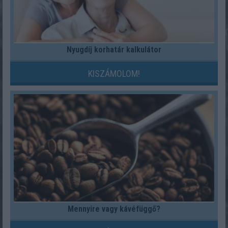
Nyugdíj korhatár kalkulátor
KISZÁMOLOM!
Mennyire vagy kávéfüggő?