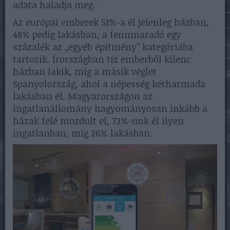
adata haladja meg.
Az európai emberek 51%-a él jelenleg házban,
48% pedig lakásban, a fennmaradó egy
százalék az „egyéb építmény” kategóriába
tartozik. Írországban tíz emberből kilenc
házban lakik, míg a másik véglet
Spanyolország, ahol a népesség kétharmada
lakásban él. Magyarországon az
ingatlanállomány hagyományosan inkább a
házak felé mozdult el, 73%-unk él ilyen
ingatlanban, míg 26% lakásban.