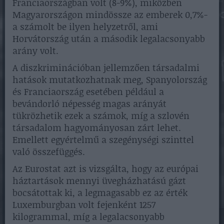
Franciaországban volt (8-9%), miközben
Magyarországon mindössze az emberek 0,7%-
a számolt be ilyen helyzetről, ami
Horvátország után a második legalacsonyabb
arány volt.
A diszkriminációban jellemzően társadalmi
hatások mutatkozhatnak meg, Spanyolország
és Franciaország esetében például a
bevándorló népesség magas arányát
tükrözhetik ezek a számok, míg a szlovén
társadalom hagyományosan zárt lehet.
Emellett egyértelmű a szegénységi szinttel
való összefüggés.
Az Eurostat azt is vizsgálta, hogy az európai
háztartások mennyi üvegházhatású gázt
bocsátottak ki, a legmagasabb ez az érték
Luxemburgban volt fejenként 1257
kilogrammal, míg a legalacsonyabb