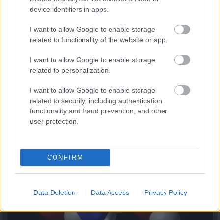
device identifiers in apps.
I want to allow Google to enable storage
related to functionality of the website or app.
I want to allow Google to enable storage
A hazai vegyipar 200 MW-al csökkentette
related to personalization.
energiafelhasználását
2026.08.06. 13:32
I want to allow Google to enable storage
related to security, including authentication
functionality and fraud prevention, and other
user protection.
CONFIRM
Data Deletion
Data Access
Privacy Policy