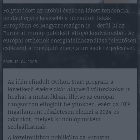
Folytatódott az utóbbi években látott tendencia,
például egyre kevesebb a túlzsúfolt lakás
Európában és Magyarországon is – derül ki az
Eurostat minap publikált átfogó kiadványából. Az
európai otthonok energiafelhasználása jelentősen
csökkent a megújuló energiaforrások terjedésével.
2025. 12. 04. 12:15
Az idén elindult Otthon Start program a
következő évekre akár alapvető változásokat is
hozhat a mutatókban, illetve az európai
rangsorban elfoglalt helyünkben, ezért az OTP
Ingatlanpont részletesen elemzi a 2024-es
adatokat, melyek kiindulópontként
szolgálhatnak.
A közelmúltban publikálta az Eurostat