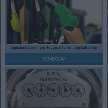
Gépkocsi üzemanyag-fogyasztási költség kalkulátor
KISZÁMOLOM!