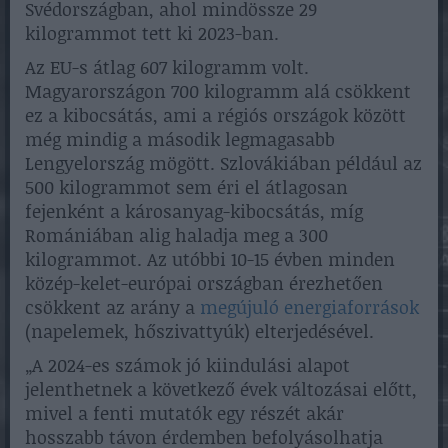
Svédországban, ahol mindössze 29
kilogrammot tett ki 2023-ban.
Az EU-s átlag 607 kilogramm volt.
Magyarországon 700 kilogramm alá csökkent
ez a kibocsátás, ami a régiós országok között
még mindig a második legmagasabb
Lengyelország mögött. Szlovákiában például az
500 kilogrammot sem éri el átlagosan
fejenként a károsanyag-kibocsátás, míg
Romániában alig haladja meg a 300
kilogrammot. Az utóbbi 10-15 évben minden
közép-kelet-európai országban érezhetően
csökkent az arány a
megújuló energiaforrások
(napelemek, hőszivattyúk) elterjedésével.
„A 2024-es számok jó kiindulási alapot
jelenthetnek a következő évek változásai előtt,
mivel a fenti mutatók egy részét akár
hosszabb távon érdemben befolyásolhatja