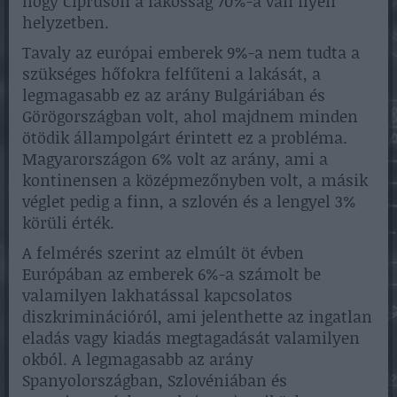
hogy Cipruson a lakosság 70%-a van ilyen
helyzetben.
Tavaly az európai emberek 9%-a nem tudta a
szükséges hőfokra felfűteni a lakását, a
legmagasabb ez az arány Bulgáriában és
Görögországban volt, ahol majdnem minden
ötödik állampolgárt érintett ez a probléma.
Magyarországon 6% volt az arány, ami a
kontinensen a középmezőnyben volt, a másik
véglet pedig a finn, a szlovén és a lengyel 3%
körüli érték.
A felmérés szerint az elmúlt öt évben
Európában az emberek 6%-a számolt be
valamilyen lakhatással kapcsolatos
diszkriminációról, ami jelenthette az ingatlan
eladás vagy kiadás megtagadását valamilyen
okból. A legmagasabb az arány
Spanyolországban, Szlovéniában és