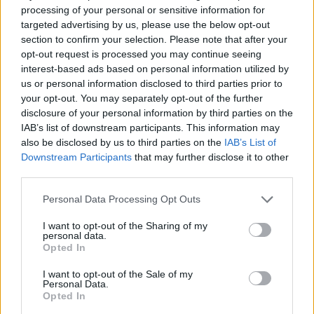
processing of your personal or sensitive information for
targeted advertising by us, please use the below opt-out
section to confirm your selection. Please note that after your
opt-out request is processed you may continue seeing
interest-based ads based on personal information utilized by
us or personal information disclosed to third parties prior to
your opt-out. You may separately opt-out of the further
disclosure of your personal information by third parties on the
IAB’s list of downstream participants. This information may
also be disclosed by us to third parties on the
IAB’s List of
Downstream Participants
that may further disclose it to other
third parties.
Please note that this website/app uses one or more Google
Personal Data Processing Opt Outs
Fenntarthatóbb nyaralás külföldön: hét egyszerű
services and may gather and store information including but
szokás, amellyel a magyar utazók csökkenthetik
not limited to your visit or usage behaviour. You may click to
I want to opt-out of the Sharing of my
környezeti lábnyomukat
personal data.
grant or deny consent to Google and its third-party tags to
2026.08.07. 12:48
Opted In
use your data for below specified purposes in below Google
consent section.
I want to opt-out of the Sale of my
Personal Data.
Opted In