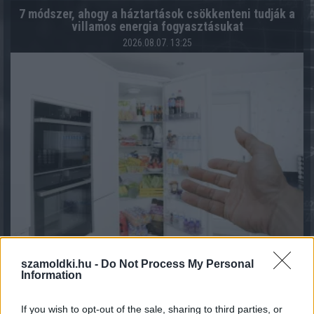
7 módszer, ahogy a háztartások csökkenteni tudják a
villamos energia fogyasztásukat
2026.08.07. 13:25
1 éves műszaki vizsga: ezért szigorúbb a taxisok,
szamoldki.hu -
Do Not Process My Personal
mentők és személyszállító járművek ellenőrzése
Information
2026.08.07. 13:12
If you wish to opt-out of the sale, sharing to third parties, or