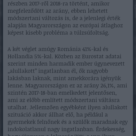
részben 2017-ről 2018-ra történt, amikor
megfeleződött az arány, ebben lehetett
módszertani változás is, de a jelenlegi érték
alapján Magyarországon az európai átlaghoz
képest kisebb probléma a túlzsúfoltság.
A két véglet amúgy Románia 41%-kal és
Hollandia 5%-kal. Közben az Eurostat adatai
szerint minden harmadik ember úgynevezett
„alullakott” ingatlanban él, ők nagyobb
lakásban laknak, mint amekkorára igényük
lenne. Magyarországon ez az arány 26,1%, ami
szintén 2017-18-ban emelkedett jelentősen,
ami az előbb említett módszertani váltásra
utalhat. Jellemzően egyébként ilyen alullakott
szituáció akkor állhat elő, ha például a
gyermekek felnőnek és a szülők maradnak egy
indokolatlanul nagy ingatlanban. Érdekesség,