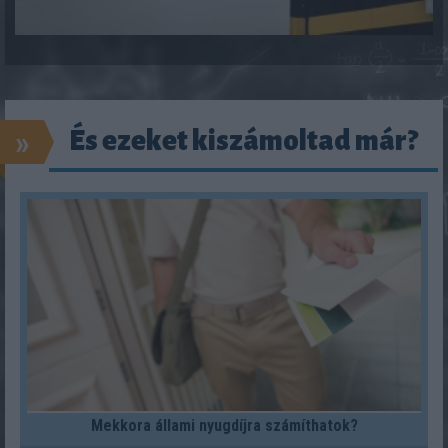
»
És ezeket kiszámoltad már?
Mekkora állami nyugdíjra számíthatok?