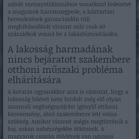
adódó szennyvízkiömlésre vonatkozó fedezetet
a magyarok háromnegyede, a háztartási
berendezések garanciaidőn túli
meghibásodását viszont már csak 60
százalékuk vonná be a lakásbiztosításába.
A lakosság harmadának
nincs bejáratott szakembere
otthoni műszaki probléma
elhárítására
A kutatás ugyanakkor arra is rámutat, hogy a
lakosság felével nem fordult még elő olyan
azonnali segítségnyújtást igénylő otthoni
káresemény, ahol szakemberre lett volna
szükség. Amikor viszont mégis megtörténik a
baj, sokan nehézségekbe ütköznek. A
magyarok csupán ötödének van ugyanis