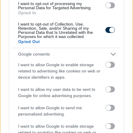
I want to opt-out of processing my
A hazai vegyipar 200 MW-al csökkentette
Personal Data for Targeted Advertising.
Opted In
energiafelhasználását
2026.08.06. 13:32
I want to opt-out of Collection, Use,
Retention, Sale, and/or Sharing of my
Personal Data that Is Unrelated with the
Purposes for which it was collected.
Opted Out
Google consents
I want to allow Google to enable storage
related to advertising like cookies on web or
device identifiers in apps.
I want to allow my user data to be sent to
Google for online advertising purposes.
I want to allow Google to send me
personalized advertising.
Kiderült, mennyi mindent jelenthet: itt az első országos
I want to allow Google to enable storage
mémkutatás
related to analytics like cookies on web or