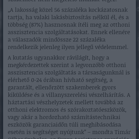
„A lakosság közel 56 százaléka kockázatosnak
tartja, ha valaki lakásbiztosítás nélkül él, és a
többség (87%) hasznosnak ítéli meg az otthoni
asszisztencia szolgáltatásokat. Ennek ellenére
a válaszadók mindössze 22 százaléka
rendelkezik jelenleg ilyen jellegű védelemmel.
A kutatás ugyanakkor rávilágít, hogy a
megkérdezettek szerint a legvonzóbb otthoni
asszisztencia szolgáltatás a társaságunknál is
elérhető 0-24 órában hívható segítség, a
garantált, ellenőrzött szakemberek gyors
kiküldése és a villanyszerelési vészelhárítás. A
háztartási vészhelyzetek mellett továbbá az
otthoni elektromos és szórakoztatóeszközök,
vagy akár a hordozható számítástechnikai
eszközök garanciaidőn túli meghibásodása
esetén is segítséget nyújtunk” – mondta Timár