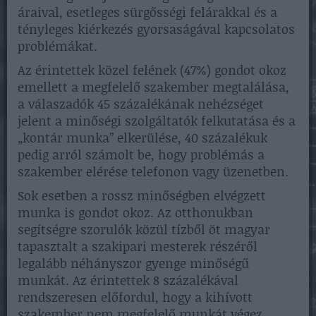
áraival, esetleges sürgősségi felárakkal és a
tényleges kiérkezés gyorsaságával kapcsolatos
problémákat.
Az érintettek közel felének (47%) gondot okoz
emellett a megfelelő szakember megtalálása,
a válaszadók 45 százalékának nehézséget
jelent a minőségi szolgáltatók felkutatása és a
„kontár munka” elkerülése, 40 százalékuk
pedig arról számolt be, hogy problémás a
szakember elérése telefonon vagy üzenetben.
Sok esetben a rossz minőségben elvégzett
munka is gondot okoz. Az otthonukban
segítségre szorulók közül tízből öt magyar
tapasztalt a szakipari mesterek részéről
legalább néhányszor gyenge minőségű
munkát. Az érintettek 8 százalékával
rendszeresen előfordul, hogy a kihívott
szakember nem megfelelő munkát végez.