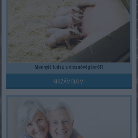
Mennyit tudsz a disznóvágásról?
KISZÁMOLOM!