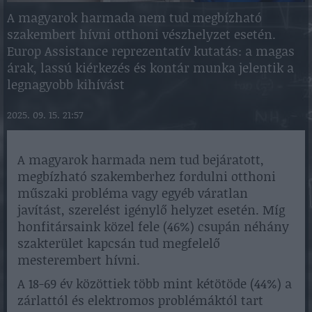
A magyarok harmada nem tud megbízható
szakembert hívni otthoni vészhelyzet esetén.
Europ Assistance reprezentatív kutatás: a magas
árak, lassú kiérkezés és kontár munka jelentik a
legnagyobb kihívást
2025. 09. 15. 21:57
A magyarok harmada nem tud bejáratott,
megbízható szakemberhez fordulni otthoni
műszaki probléma vagy egyéb váratlan
javítást, szerelést igénylő helyzet esetén. Míg
honfitársaink közel fele (46%) csupán néhány
szakterület kapcsán tud megfelelő
mesterembert hívni.
A 18-69 év közöttiek több mint kétötöde (44%) a
zárlattól és elektromos problémáktól tart