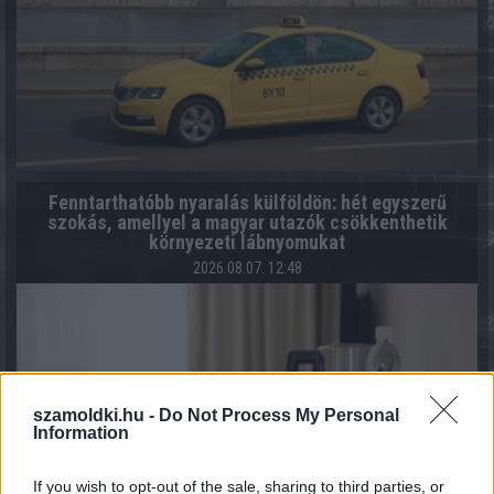
Fenntarthatóbb nyaralás külföldön: hét egyszerű
szokás, amellyel a magyar utazók csökkenthetik
környezeti lábnyomukat
2026.08.07. 12:48
szamoldki.hu -
Do Not Process My Personal
Information
If you wish to opt-out of the sale, sharing to third parties, or