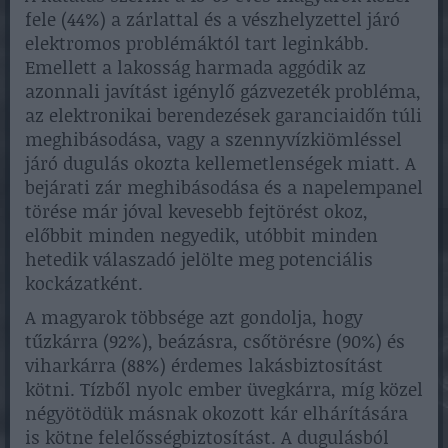
fele (44%) a zárlattal és a vészhelyzettel járó
elektromos problémáktól tart leginkább.
Emellett a lakosság harmada aggódik az
azonnali javítást igénylő gázvezeték probléma,
az elektronikai berendezések garanciaidőn túli
meghibásodása, vagy a szennyvízkiömléssel
járó dugulás okozta kellemetlenségek miatt. A
bejárati zár meghibásodása és a napelempanel
törése már jóval kevesebb fejtörést okoz,
előbbit minden negyedik, utóbbit minden
hetedik válaszadó jelölte meg potenciális
kockázatként.
A magyarok többsége azt gondolja, hogy
tűzkárra (92%), beázásra, csőtörésre (90%) és
viharkárra (88%) érdemes lakásbiztosítást
kötni. Tízből nyolc ember üvegkárra, míg közel
négyötödük másnak okozott kár elhárítására
is kötne felelősségbiztosítást. A dugulásból