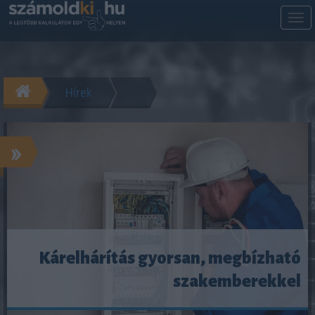
M
m
Hírek
»
Kárelhárítás gyorsan, megbízható
szakemberekkel