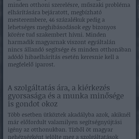
minden otthoni szerelésre, műszaki probléma
elhárítására bejáratott, megbízható
mesterembere, 46 százalékuk pedig a
lehetséges meghibásodások egy bizonyos
körére tud szakembert hívni. Minden
harmadik magyarnak viszont egyáltalán
nincs állandó segítsége és minden otthonában
adódó hibaelhárítás esetén keresnie kell a
megfelelő iparost.
A szolgáltatás ára, a kiérkezés
gyorsasága és a munka minősége
is gondot okoz
Több esetben ütköztek akadályba azok, akiknél
már előfordult valamilyen segítségnyújtási
igény az otthonukban. Tízből öt magyar
nehézségként jelölte meg a szolgáltatások