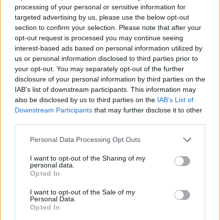
processing of your personal or sensitive information for
targeted advertising by us, please use the below opt-out
section to confirm your selection. Please note that after your
opt-out request is processed you may continue seeing
interest-based ads based on personal information utilized by
Magyar infláció 2026 július - rekord alacsony szinten a
us or personal information disclosed to third parties prior to
drágulás!
your opt-out. You may separately opt-out of the further
2026.08.07. 09:28
disclosure of your personal information by third parties on the
IAB’s list of downstream participants. This information may
also be disclosed by us to third parties on the
IAB’s List of
Downstream Participants
that may further disclose it to other
third parties.
Please note that this website/app uses one or more Google
Personal Data Processing Opt Outs
services and may gather and store information including but
not limited to your visit or usage behaviour. You may click to
I want to opt-out of the Sharing of my
personal data.
grant or deny consent to Google and its third-party tags to
Opted In
use your data for below specified purposes in below Google
consent section.
I want to opt-out of the Sale of my
Personal Data.
Opted In