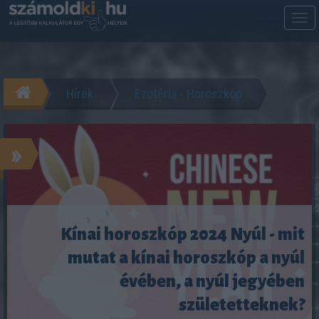
M
m
Hírek
Ezotéria - Horoszkóp
»
Kínai horoszkóp 2024 Nyúl - mit
mutat a kínai horoszkóp a nyúl
évében, a nyúl jegyében
születetteknek?