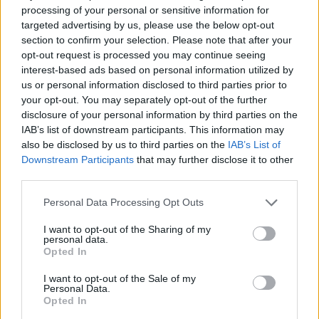
processing of your personal or sensitive information for
targeted advertising by us, please use the below opt-out
section to confirm your selection. Please note that after your
opt-out request is processed you may continue seeing
Find Papillomas On Your Neck Or Armpit? It's The
interest-based ads based on personal information utilized by
First Stage Of...
us or personal information disclosed to third parties prior to
your opt-out. You may separately opt-out of the further
disclosure of your personal information by third parties on the
IAB’s list of downstream participants. This information may
also be disclosed by us to third parties on the
IAB’s List of
Downstream Participants
that may further disclose it to other
third parties.
Please note that this website/app uses one or more Google
Personal Data Processing Opt Outs
services and may gather and store information including but
not limited to your visit or usage behaviour. You may click to
I want to opt-out of the Sharing of my
Fungus Is A Parasite, And It Dies From A Drop Of
personal data.
grant or deny consent to Google and its third-party tags to
Opted In
Plain...
use your data for below specified purposes in below Google
consent section.
I want to opt-out of the Sale of my
Personal Data.
Opted In