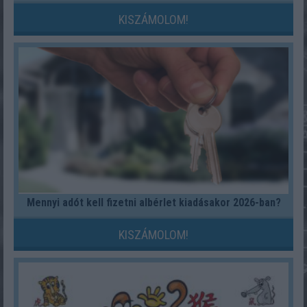
KISZÁMOLOM!
Mennyi adót kell fizetni albérlet kiadásakor 2026-ban?
KISZÁMOLOM!