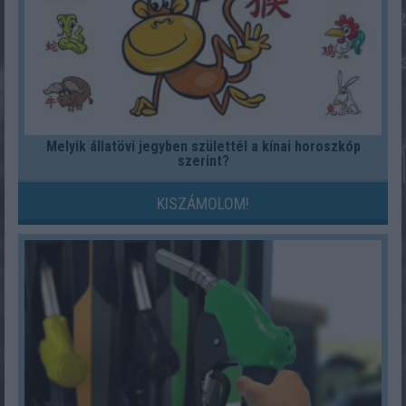
Melyik állatövi jegyben születtél a kínai horoszkóp
szerint?
KISZÁMOLOM!