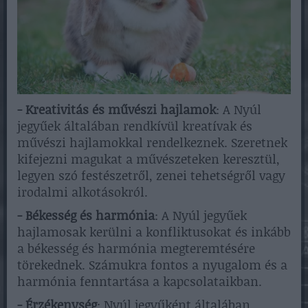
- Kreativitás és művészi hajlamok
: A Nyúl
jegyűek általában rendkívül kreatívak és
művészi hajlamokkal rendelkeznek. Szeretnek
kifejezni magukat a művészeteken keresztül,
legyen szó festészetről, zenei tehetségről vagy
irodalmi alkotásokról.
- Békesség és harmónia
: A Nyúl jegyűek
hajlamosak kerülni a konfliktusokat és inkább
a békesség és harmónia megteremtésére
törekednek. Számukra fontos a nyugalom és a
harmónia fenntartása a kapcsolataikban.
- Érzékenység
: Nyúl jegyűként általában