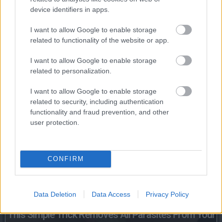
device identifiers in apps.
I want to allow Google to enable storage
related to functionality of the website or app.
I want to allow Google to enable storage
related to personalization.
Stop Eating These 3 Foods That Are Known to Cause
I want to allow Google to enable storage
related to security, including authentication
Parasites
functionality and fraud prevention, and other
user protection.
CONFIRM
Data Deletion
Data Access
Privacy Policy
This Simple Trick Removes All Parasites From Your