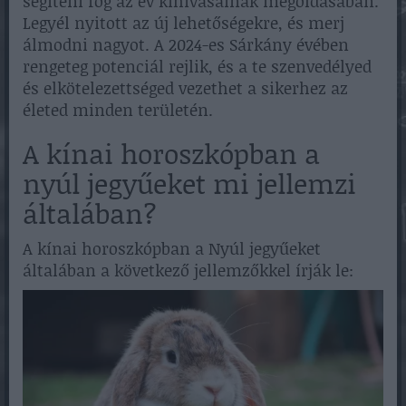
segíteni fog az év kihívásainak megoldásában.
Legyél nyitott az új lehetőségekre, és merj
álmodni nagyot. A 2024-es Sárkány évében
rengeteg potenciál rejlik, és a te szenvedélyed
és elkötelezettséged vezethet a sikerhez az
életed minden területén.
A kínai horoszkópban a
nyúl jegyűeket mi jellemzi
általában?
A kínai horoszkópban a Nyúl jegyűeket
általában a következő jellemzőkkel írják le: