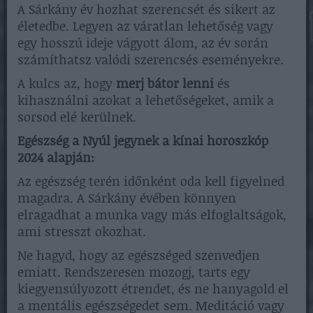
A Sárkány év hozhat szerencsét és sikert az
életedbe. Legyen az váratlan lehetőség vagy
egy hosszú ideje vágyott álom, az év során
számíthatsz valódi szerencsés eseményekre.
A kulcs az, hogy
merj bátor lenni
és
kihasználni azokat a lehetőségeket, amik a
sorsod elé kerülnek.
Egészség a Nyúl jegynek a kínai horoszkóp
2024 alapján:
Az egészség terén időnként oda kell figyelned
magadra. A Sárkány évében könnyen
elragadhat a munka vagy más elfoglaltságok,
ami stresszt okozhat.
Ne hagyd, hogy az egészséged szenvedjen
emiatt. Rendszeresen mozogj, tarts egy
kiegyensúlyozott étrendet, és ne hanyagold el
a mentális egészségedet sem. Meditáció vagy