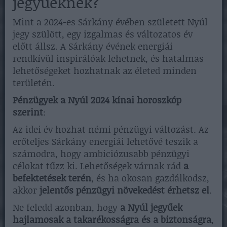
jegyűeknek?
Mint a 2024-es Sárkány évében született Nyúl
jegy szülött, egy izgalmas és változatos év
előtt állsz. A Sárkány évének energiái
rendkívül inspirálóak lehetnek, és hatalmas
lehetőségeket hozhatnak az életed minden
területén.
Pénzügyek a Nyúl 2024 kínai horoszkóp
szerint
:
Az idei év hozhat némi pénzügyi változást. Az
erőteljes Sárkány energiái lehetővé teszik a
számodra, hogy ambiciózusabb pénzügyi
célokat tűzz ki. Lehetőségek várnak rád
a
befektetések terén
, és ha okosan gazdálkodsz,
akkor
jelentős pénzügyi növekedést érhetsz el
.
Ne feledd azonban, hogy
a Nyúl jegyűek
hajlamosak a takarékosságra és a biztonságra
,