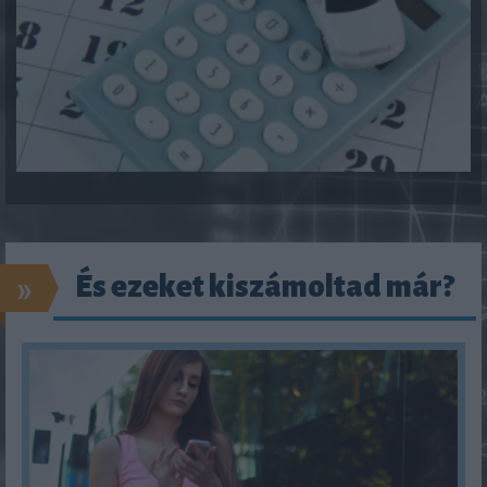
»
És ezeket kiszámoltad már?