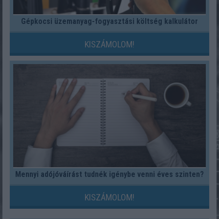
Gépkocsi üzemanyag-fogyasztási költség kalkulátor
KISZÁMOLOM!
Mennyi adójóváírást tudnék igénybe venni éves szinten?
KISZÁMOLOM!