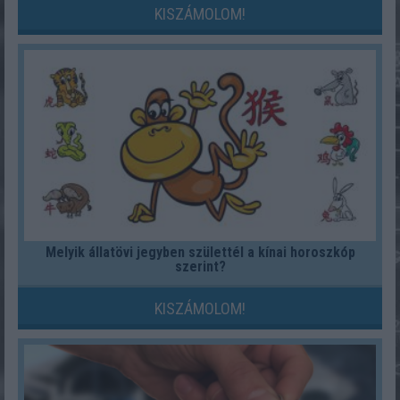
KISZÁMOLOM!
Melyik állatövi jegyben születtél a kínai horoszkóp
szerint?
KISZÁMOLOM!