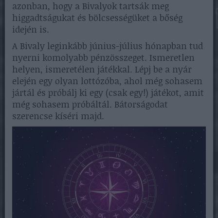
azonban, hogy a Bivalyok tartsák meg
higgadtságukat és bölcsességüket a bőség
idején is.
A Bivaly leginkább június-július hónapban tud
nyerni komolyabb pénzösszeget. Ismeretlen
helyen, ismeretélen játékkal. Lépj be a nyár
elején egy olyan lottózóba, ahol még sohasem
jártál és próbálj ki egy (csak egy!) játékot, amit
még sohasem próbáltál. Bátorságodat
szerencse kíséri majd.