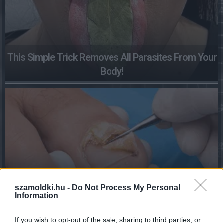
This Simple Trick Removes All Parasites From Your
Body!
szamoldki.hu -
Do Not Process My Personal
Fungus Dries Up And Falls Off After The First Use
Information
If you wish to opt-out of the sale, sharing to third parties, or