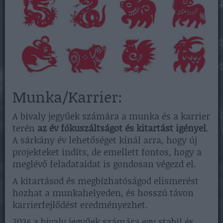
Munka/Karrier:
A bivaly jegyűek számára a munka és a karrier
terén
az év fókuszáltságot és kitartást igényel
.
A sárkány év lehetőséget kínál arra, hogy új
projekteket indíts, de emellett fontos, hogy a
meglévő feladataidat is gondosan végezd el.
A kitartásod és megbízhatóságod elismerést
hozhat a munkahelyeden, és hosszú távon
karrierfejlődést eredményezhet.
2024 a bivaly jegyűek számára egy stabil és