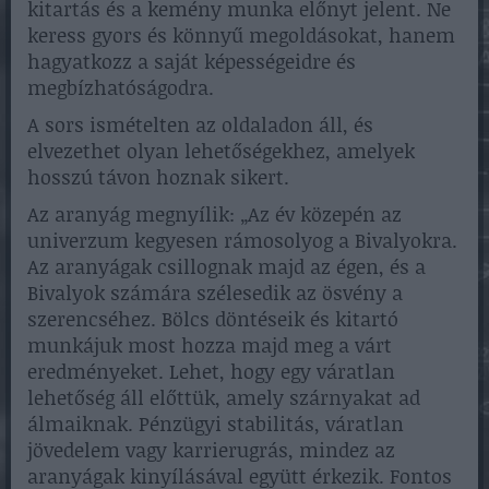
kitartás és a kemény munka előnyt jelent. Ne
keress gyors és könnyű megoldásokat, hanem
hagyatkozz a saját képességeidre és
megbízhatóságodra.
A sors ismételten az oldaladon áll, és
elvezethet olyan lehetőségekhez, amelyek
hosszú távon hoznak sikert.
Az aranyág megnyílik: „Az év közepén az
univerzum kegyesen rámosolyog a Bivalyokra.
Az aranyágak csillognak majd az égen, és a
Bivalyok számára szélesedik az ösvény a
szerencséhez. Bölcs döntéseik és kitartó
munkájuk most hozza majd meg a várt
eredményeket. Lehet, hogy egy váratlan
lehetőség áll előttük, amely szárnyakat ad
álmaiknak. Pénzügyi stabilitás, váratlan
jövedelem vagy karrierugrás, mindez az
aranyágak kinyílásával együtt érkezik. Fontos