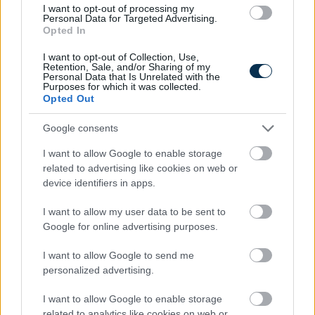
I want to opt-out of processing my
Personal Data for Targeted Advertising.
Opted In
I want to opt-out of Collection, Use,
Retention, Sale, and/or Sharing of my
Meddig érvényes ma egy magyar útlevél? Mutatjuk a
Personal Data that Is Unrelated with the
pontos szabályokat
Purposes for which it was collected.
Opted Out
2026.08.08. 09:46
Google consents
I want to allow Google to enable storage
related to advertising like cookies on web or
device identifiers in apps.
I want to allow my user data to be sent to
Google for online advertising purposes.
I want to allow Google to send me
personalized advertising.
I want to allow Google to enable storage
related to analytics like cookies on web or