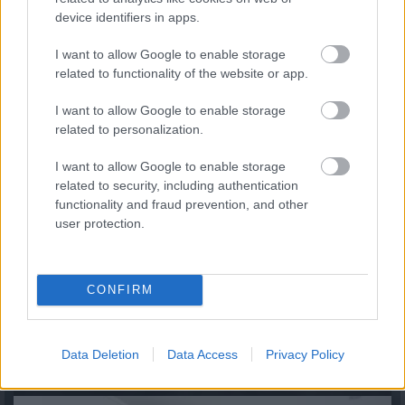
device identifiers in apps.
Közös megegyezés és végkielégítés: mikor jár pénz a
munkavállalónak?
I want to allow Google to enable storage
2026.08.07. 14:54
related to functionality of the website or app.
I want to allow Google to enable storage
related to personalization.
I want to allow Google to enable storage
related to security, including authentication
functionality and fraud prevention, and other
user protection.
CONFIRM
7 módszer, ahogy a háztartások csökkenteni tudják a
Data Deletion
Data Access
Privacy Policy
villamos energia fogyasztásukat
2026.08.07. 13:25