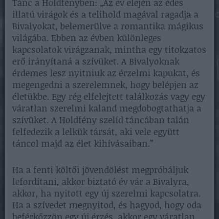
Tánc a Holdfényben: „Az év elején az édes
illatú virágok és a telihold magával ragadja a
Bivalyokat, belemerülve a romantika mágikus
világába. Ebben az évben különleges
kapcsolatok virágzanak, mintha egy titokzatos
erő irányítaná a szívüket. A Bivalyoknak
érdemes lesz nyitniuk az érzelmi kapukat, és
megengedni a szerelemnek, hogy belépjen az
életükbe. Egy rég elfelejtett találkozás vagy egy
váratlan szerelmi kaland megdobogtathatja a
szívüket. A Holdfény szelíd táncában talán
felfedezik a lelkük társát, aki vele együtt
táncol majd az élet kihívásaiban.”
Ha a fenti költői jövendölést megpróbáljuk
lefordítani, akkor biztató év vár a Bivalyra,
akkor, ha nyitott egy új szerelmi kapcsolatra.
Ha a szívedet megnyitod, és hagyod, hogy oda
beférkőzzön egy új érzés, akkor egy váratlan