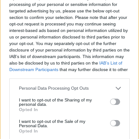
processing of your personal or sensitive information for
targeted advertising by us, please use the below opt-out
section to confirm your selection. Please note that after your
opt-out request is processed you may continue seeing
interest-based ads based on personal information utilized by
us or personal information disclosed to third parties prior to
your opt-out. You may separately opt-out of the further
disclosure of your personal information by third parties on the
Stop Eating These 3 Foods That Are Known to Cause
IAB’s list of downstream participants. This information may
Parasites
also be disclosed by us to third parties on the
IAB’s List of
Downstream Participants
that may further disclose it to other
third parties.
Please note that this website/app uses one or more Google
Personal Data Processing Opt Outs
services and may gather and store information including but
not limited to your visit or usage behaviour. You may click to
I want to opt-out of the Sharing of my
personal data.
grant or deny consent to Google and its third-party tags to
Opted In
use your data for below specified purposes in below Google
consent section.
I want to opt-out of the Sale of my
Personal Data.
One Teaspoon And All The Worms In The Body Die
Opted In
Instantly