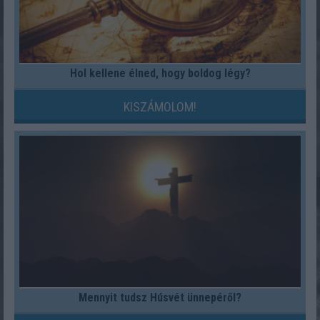
Hol kellene élned, hogy boldog légy?
KISZÁMOLOM!
Mennyit tudsz Húsvét ünnepéről?