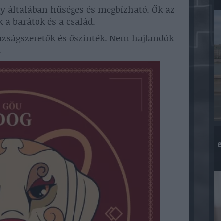
egy általában hűséges és megbízható. Ők az
a barátok és a család.
gazságszeretők és őszinték. Nem hajlandók
.
e