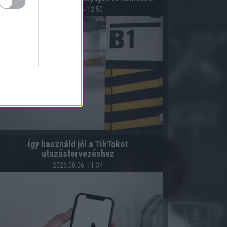
2026.08.06. 12:50
Így használd jól a TikTokot
utazástervezéshez
2026.08.06. 11:34