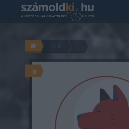
Hírek
»