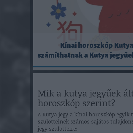
Kínai horoszkóp Kutya
számíthatnak a Kutya jegyűe
Mik a kutya jegyűek ál
horoszkóp szerint?
A Kutya jegy a kínai horoszkóp egyik 
szülötteinek számos sajátos tulajdon
jegy szülötteire: