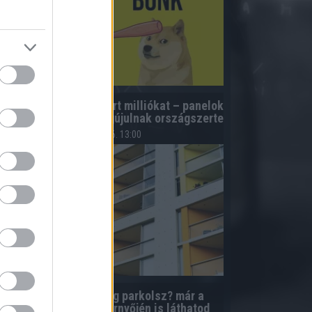
úsz lakóközösség nyert milliókat – panelok
s téglaépületek is megújulnak országszerte
2026.08.06. 13:00
Elfelejtetted, meddig parkolsz? már a
telefonod kezdőképernyőjén is láthatod