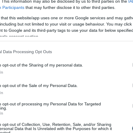
. This information may also be disclosed by us to third parties on the
IA
téshozók lehetnek.
Participants
that may further disclose it to other third parties.
oroszkópban 2024-ben is önzetlen és
 that this website/app uses one or more Google services and may gath
örődnek a szeretteikkel.
including but not limited to your visit or usage behaviour. You may click 
ei gondoskodók és figyelmesek mások iránt.
 to Google and its third-party tags to use your data for below specifi
ogle consent section.
ltalában konzervatív és hajlamos a
l Data Processing Opt Outs
iztonságérzet, és hajlandók erőfeszítéseket
o opt-out of the Sharing of my personal data.
tsék a stabilitást az életükben.
In
k, akik számíthatnak rájuk a nehéz időkben
o opt-out of the Sale of my Personal Data.
társadalmi igazságosság előmozdításában.
In
pei, és a közösségük számára értékes
to opt-out of processing my Personal Data for Targeted
ing.
In
az, aki a Kutya jegyében
o opt-out of Collection, Use, Retention, Sale, and/or Sharing
zkóp szerint?
ersonal Data that Is Unrelated with the Purposes for which it
lected.