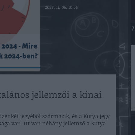
2023. 11. 06. 10:56
7
 2024 - Mire
k 2024-ben?
talános jellemzői a kínai
tizenkét jegyéből származik, és a Kutya jegy
sága van. Itt van néhány jellemző a Kutya