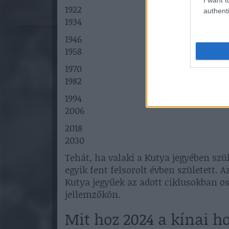
1922
authenti
1934
1946
1958
1970
1982
1994
2006
2018
2030
Tehát, ha valaki a Kutya jegyében szül
egyik fent felsorolt évben született. A
Kutya jegyűek az adott ciklusokban o
jellemzőkön.
Mit hoz 2024 a kínai h