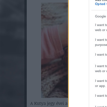
Opted 
Google 
I want t
web or d
I want t
purpose
I want 
I want t
web or d
I want t
or app.
I want t
A Kutya jegy évei a kínai horoszkópb
I want t