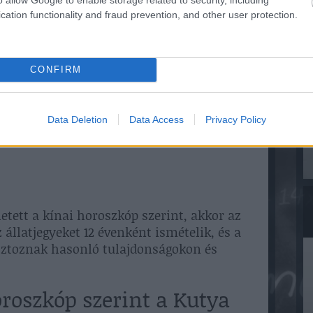
cation functionality and fraud prevention, and other user protection.
CONFIRM
Data Deletion
Data Access
Privacy Policy
etett a kínai horoszkóp szerint, akkor az
z állatjegyeket 12 évenként ismételik, és a
sztoznak hasonló tulajdonságokon és
oroszkóp szerint a Kutya