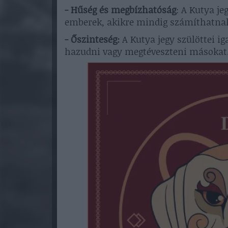
- Hűség és megbízhatóság
: A Kutya j
emberek, akikre mindig számíthatnak 
- Őszinteség:
A Kutya jegy szülöttei i
hazudni vagy megtéveszteni másokat