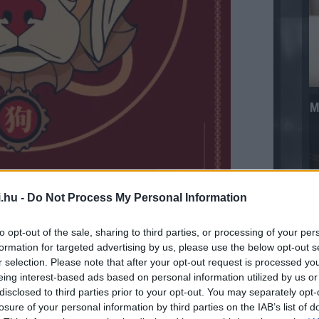
M
.hu -
Do Not Process My Personal Information
egy általában érzékeny a társadalmi
nt. Fontos számukra a jó cselekedetek és az
to opt-out of the sale, sharing to third parties, or processing of your per
formation for targeted advertising by us, please use the below opt-out s
r selection. Please note that after your opt-out request is processed y
szorgalmasak és elkötelezettek a munkájuk
eing interest-based ads based on personal information utilized by us or
nnak érdekében, hogy elérjék a céljaikat.
disclosed to third parties prior to your opt-out. You may separately opt-
losure of your personal information by third parties on the IAB’s list of
en gondolkodni és analitikusan