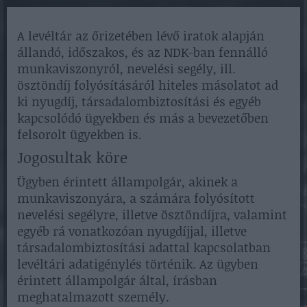
A levéltár az őrizetében lévő iratok alapján
állandó, időszakos, és az NDK-ban fennálló
munkaviszonyról, nevelési segély, ill.
ösztöndíj folyósításáról hiteles másolatot ad
ki nyugdíj, társadalombiztosítási és egyéb
kapcsolódó ügyekben és más a bevezetőben
felsorolt ügyekben is.
Jogosultak köre
Ügyben érintett állampolgár, akinek a
munkaviszonyára, a számára folyósított
nevelési segélyre, illetve ösztöndíjra, valamint
egyéb rá vonatkozóan nyugdíjjal, illetve
társadalombiztosítási adattal kapcsolatban
levéltári adatigénylés történik. Az ügyben
érintett állampolgár által, írásban
meghatalmazott személy.