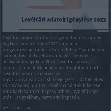
Levéltári adatok igénylése 2023
Levéltári adatok online is igényelhetők számos
ügytípusban, esetben 2023-ban is, a
magyarorszag.hu portálról indulva, Ügyfélkapus
azonosítással. Levéltári anyagok igénylése
bírósági anyagokból 2023. Levéltári adatok
kikérése, másolatkiadás návváltoztatás miatt.
Levéltári adatok kikérése az
ingatlannyilvántartásba bejegyzett adatokról és
változásokról online. Levéltári adatok kikérése
munkaviszonnyal kapcsolatban, nyugdíj vagy
más TB ügyekben, ösztöndíj kapcsán.
2023. 01. 09. 08:41