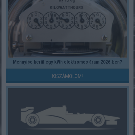
Mennyibe kerül egy kWh elektromos áram 2026-ben?
KISZÁMOLOM!