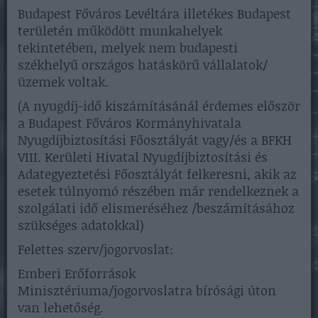
Budapest Főváros Levéltára illetékes Budapest
területén működött munkahelyek
tekintetében, melyek nem budapesti
székhelyű országos hatáskörű vállalatok/
üzemek voltak.
(A nyugdíj-idő kiszámításánál érdemes először
a Budapest Főváros Kormányhivatala
Nyugdíjbiztosítási Főosztályát vagy/és a BFKH
VIII. Kerületi Hivatal Nyugdíjbiztosítási és
Adategyeztetési Főosztályát felkeresni, akik az
esetek túlnyomó részében már rendelkeznek a
szolgálati idő elismeréséhez /beszámításához
szükséges adatokkal)
Felettes szerv/jogorvoslat:
Emberi Erőforrások
Minisztériuma/jogorvoslatra bírósági úton
van lehetőség.