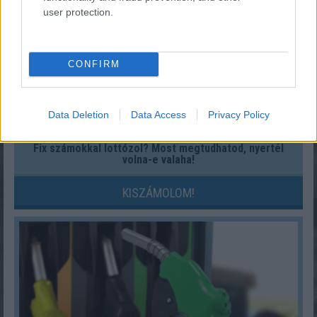
user protection.
CONFIRM
Data Deletion
Data Access
Privacy Policy
Fix számokkal lottózol? Most megtudhatod, nyertél
volna-e valaha!
KISZÁMOLOM!