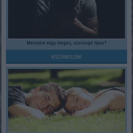
Mennyire vagy ideges, szorongó típus?
KISZÁMOLOM!