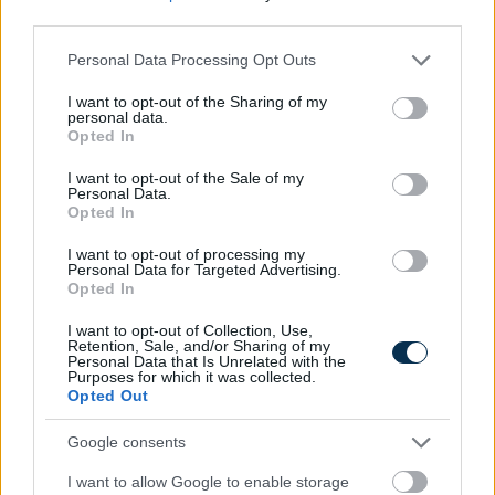
third parties.
Please note that this website/app uses one or more Google
Personal Data Processing Opt Outs
services and may gather and store information including but
not limited to your visit or usage behaviour. You may click to
I want to opt-out of the Sharing of my
personal data.
grant or deny consent to Google and its third-party tags to
Opted In
use your data for below specified purposes in below Google
consent section.
I want to opt-out of the Sale of my
Personal Data.
»
És ezeket kiszámoltad már?
Opted In
I want to opt-out of processing my
Personal Data for Targeted Advertising.
Opted In
I want to opt-out of Collection, Use,
Retention, Sale, and/or Sharing of my
Personal Data that Is Unrelated with the
Purposes for which it was collected.
Opted Out
Google consents
I want to allow Google to enable storage