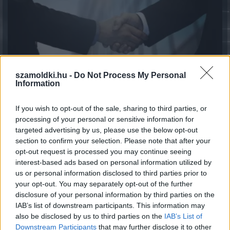
szamoldki.hu -
Do Not Process My Personal
Information
7 módszer, ahogy a háztartások csökkenteni tudják a
If you wish to opt-out of the sale, sharing to third parties, or
villamos energia fogyasztásukat
processing of your personal or sensitive information for
2026.08.07. 13:25
targeted advertising by us, please use the below opt-out
section to confirm your selection. Please note that after your
opt-out request is processed you may continue seeing
interest-based ads based on personal information utilized by
us or personal information disclosed to third parties prior to
your opt-out. You may separately opt-out of the further
disclosure of your personal information by third parties on the
IAB’s list of downstream participants. This information may
also be disclosed by us to third parties on the
IAB’s List of
Downstream Participants
that may further disclose it to other