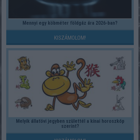
Mennyi egy köbméter földgáz ára 2026-ban?
KISZÁMOLOM!
Melyik állatövi jegyben születtél a kínai horoszkóp
szerint?