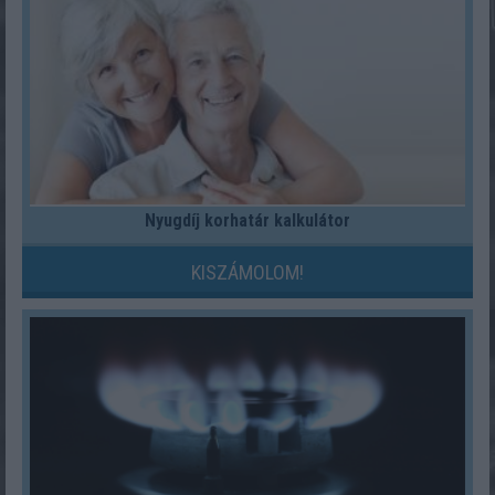
Nyugdíj korhatár kalkulátor
KISZÁMOLOM!