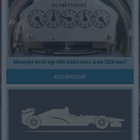
Mennyibe kerül egy kWh elektromos áram 2026-ben?
KISZÁMOLOM!