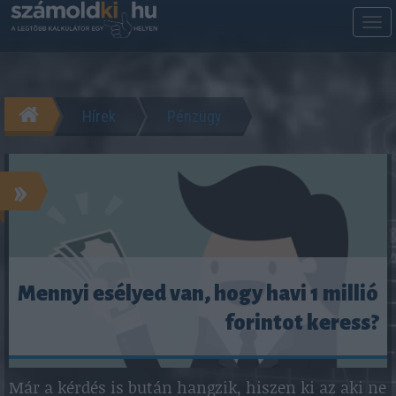
M
m
Hírek
Pénzügy
»
Mennyi esélyed van, hogy havi 1 millió
forintot keress?
Már a kérdés is bután hangzik, hiszen ki az aki ne