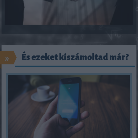
»
És ezeket kiszámoltad már?