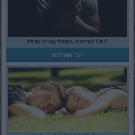
Mennyire vagy ideges, szorongó típus?
KISZÁMOLOM!