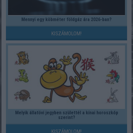
Mennyi egy köbméter földgáz ára 2026-ban?
KISZÁMOLOM!
Melyik állatövi jegyben születtél a kínai horoszkóp
szerint?
KISZÁMOLOM!