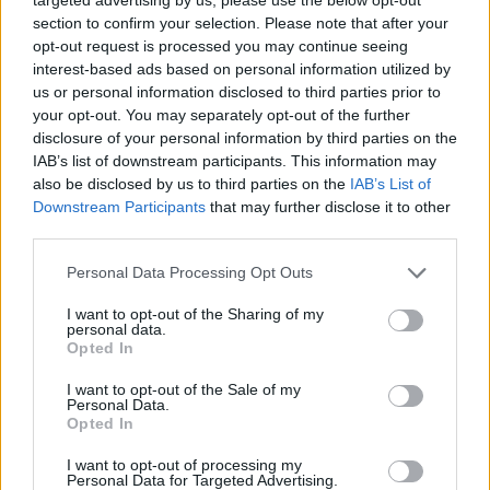
section to confirm your selection. Please note that after your
opt-out request is processed you may continue seeing
interest-based ads based on personal information utilized by
us or personal information disclosed to third parties prior to
your opt-out. You may separately opt-out of the further
disclosure of your personal information by third parties on the
IAB’s list of downstream participants. This information may
also be disclosed by us to third parties on the
IAB’s List of
Downstream Participants
that may further disclose it to other
Fix számokkal lottózol? Most megtudhatod, nyertél
third parties.
volna-e valaha!
Please note that this website/app uses one or more Google
Personal Data Processing Opt Outs
KISZÁMOLOM!
services and may gather and store information including but
not limited to your visit or usage behaviour. You may click to
I want to opt-out of the Sharing of my
personal data.
grant or deny consent to Google and its third-party tags to
Opted In
use your data for below specified purposes in below Google
consent section.
I want to opt-out of the Sale of my
Personal Data.
Opted In
I want to opt-out of processing my
Personal Data for Targeted Advertising.