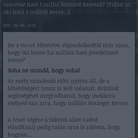
szeretne havi 1 millió forintot keresni? (Talán az,
aki havi 2 milliót keres...)
2017. 01. 04. 19:01
De a viccet félretéve: elgondolkodtál már azon,
hogy mi lenne ha milliós havi jövedelmed
lenne?
Soha ne mondd, hogy soha!
Az esély mindenki előtt nyitva áll, de a
lehetőségért tenni is kell valamit. Kvízünk
segítségével megtudhatod, hogy mekkora
esélyed van arra, hogy milliós összeget keress.
A teszt végére (cikkünk alatt tudod
elindítani) pedig talán arra is rájössz, hogy
hogyan...