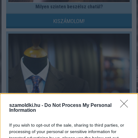
Milyen szinten beszélsz chatül?
KISZÁMOLOM!
Férfi ruhaméret átváltás
szamoldki.hu -
Do Not Process My Personal
Information
KISZÁMOLOM!
If you wish to opt-out of the sale, sharing to third parties, or
processing of your personal or sensitive information for
targeted advertising by us, please use the below opt-out