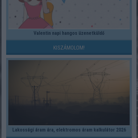
Valentin napi hangos üzenetküldő
KISZÁMOLOM!
Lakossági áram ára, elektromos áram kalkulátor 2026