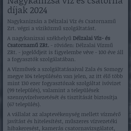
díjak 2024
Nagykanizsán a Délzalai Víz és Csatornamű
Zrt. végzi a víziközmű szolgáltatást.
A nagykanizsai székhelyű
Délzalai Víz- és
Csatornamű ZRt.
- röviden: Délzalai Vízmű
ZRt. - jogelődjeit is figyelembe véve - 100 éve áll
a fogyasztók szolgálatában.
A Vízművek a szolgáltatásaival Zala és Somogy
megye 104 településén van jelen, az itt élő több
mint 130 ezer fogyasztónak szolgáltat ivóvizet
(99 település), valamint a települések
szennyvízelvezetését és tisztítását biztosítja
(67 település).
A vállalat az alaptevékenység mellett vízmérő
javítást és hitelesítést, műszeres vízvezetéki
hibakeresést, kamerás csatornavizsgálatot,