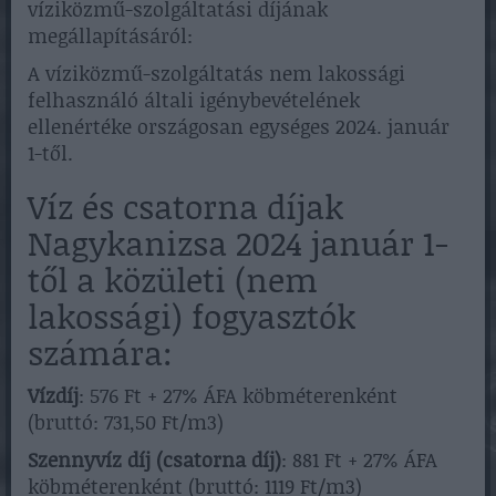
víziközmű-szolgáltatási díjának
megállapításáról:
A víziközmű-szolgáltatás nem lakossági
felhasználó általi igénybevételének
ellenértéke országosan egységes 2024. január
1-től.
Víz és csatorna díjak
Nagykanizsa 2024 január 1-
től a közületi (nem
lakossági) fogyasztók
számára:
Vízdíj
: 576 Ft + 27% ÁFA köbméterenként
(bruttó: 731,50 Ft/m3)
Szennyvíz díj (csatorna díj)
: 881 Ft + 27% ÁFA
köbméterenként (bruttó: 1119 Ft/m3)