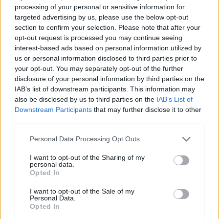
processing of your personal or sensitive information for
targeted advertising by us, please use the below opt-out
section to confirm your selection. Please note that after your
opt-out request is processed you may continue seeing
interest-based ads based on personal information utilized by
us or personal information disclosed to third parties prior to
your opt-out. You may separately opt-out of the further
disclosure of your personal information by third parties on the
IAB’s list of downstream participants. This information may
Stop Eating These 3 Foods That Are Known to Cause
also be disclosed by us to third parties on the
IAB’s List of
Downstream Participants
that may further disclose it to other
Parasites
third parties.
Please note that this website/app uses one or more Google
Personal Data Processing Opt Outs
services and may gather and store information including but
not limited to your visit or usage behaviour. You may click to
I want to opt-out of the Sharing of my
personal data.
Közös megegyezés és végkielégítés: mikor jár pénz a
grant or deny consent to Google and its third-party tags to
Opted In
munkavállalónak?
use your data for below specified purposes in below Google
2026.08.07. 14:54
consent section.
I want to opt-out of the Sale of my
Personal Data.
Opted In