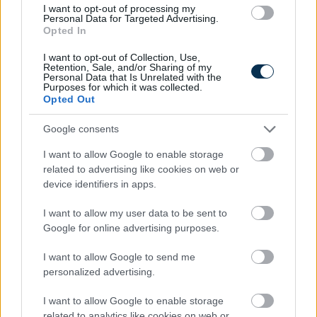
I want to opt-out of processing my
Personal Data for Targeted Advertising.
Opted In
I want to opt-out of Collection, Use,
Retention, Sale, and/or Sharing of my
Personal Data that Is Unrelated with the
Purposes for which it was collected.
Opted Out
Google consents
I want to allow Google to enable storage
related to advertising like cookies on web or
7 módszer, ahogy a háztartások csökkenteni tudják a
device identifiers in apps.
villamos energia fogyasztásukat
2026.08.07. 13:25
I want to allow my user data to be sent to
Google for online advertising purposes.
I want to allow Google to send me
personalized advertising.
I want to allow Google to enable storage
related to analytics like cookies on web or