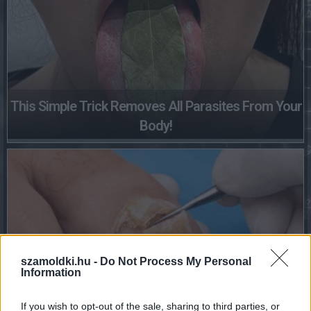
This Simple Trick Removes All Parasites From Your
Body!
szamoldki.hu -
Do Not Process My Personal
Information
Fungus Dries Up And Falls Off After The First Use
If you wish to opt-out of the sale, sharing to third parties, or