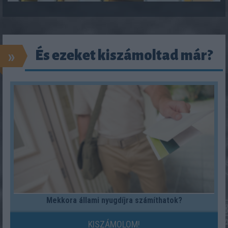
»
És ezeket kiszámoltad már?
Mekkora állami nyugdíjra számíthatok?
KISZÁMOLOM!